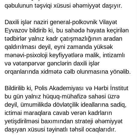
qəbulunun təşviqi xüsusi əhəmiyyət daşıyır.
Daxili işlər naziri general-polkovnik Vilayət
Eyvazov bildirib ki, bu sahədə həyata keçirilən
tədbirlər yalnız kadr çatışmazlığının aradan
qaldırılması deyil, eyni zamanda yüksək
mənəvi-psixoloji keyfiyyətlərə malik, intizamlı
və vətənpərvər gənclərin daxili işlər
orqanlarında xidmətə cəlb olunmasına yönəlib.
Bildirilib ki, Polis Akademiyası və Hərbi İnstitut
bu gün yalnız hüquq-mühafizə sahəsi üzrə
deyil, ümumilikdə dövlətçilik ideallarına sadiq,
ictimai maraqlara cavab verən kadrların
yetişdirilməsi baxımından strateji əhəmiyyət
daşıyan xüsusi təyinatlı təhsil ocaqlarıdır.