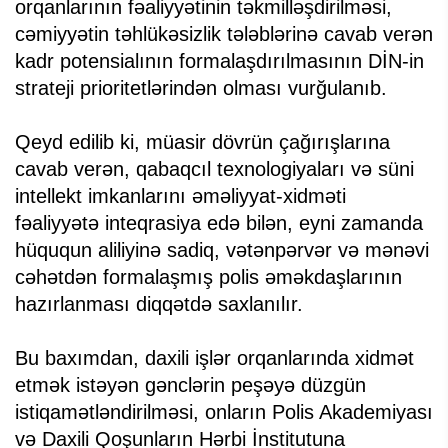
orqanlarının fəaliyyətinin təkmilləşdirilməsi,
cəmiyyətin təhlükəsizlik tələblərinə cavab verən
kadr potensialının formalaşdırılmasının DİN-in
strateji prioritetlərindən olması vurğulanıb.
Qeyd edilib ki, müasir dövrün çağırışlarına
cavab verən, qabaqcıl texnologiyaları və süni
intellekt imkanlarını əməliyyat-xidməti
fəaliyyətə inteqrasiya edə bilən, eyni zamanda
hüququn aliliyinə sadiq, vətənpərvər və mənəvi
cəhətdən formalaşmış polis əməkdaşlarının
hazırlanması diqqətdə saxlanılır.
Bu baxımdan, daxili işlər orqanlarında xidmət
etmək istəyən gənclərin peşəyə düzgün
istiqamətləndirilməsi, onların Polis Akademiyası
və Daxili Qoşunların Hərbi İnstitutuna