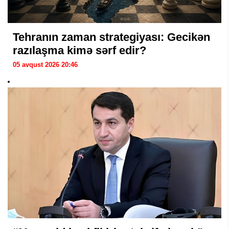
Tehranın zaman strategiyası: Gecikən
razılaşma kimə sərf edir?
05 avqust 2026 20:46