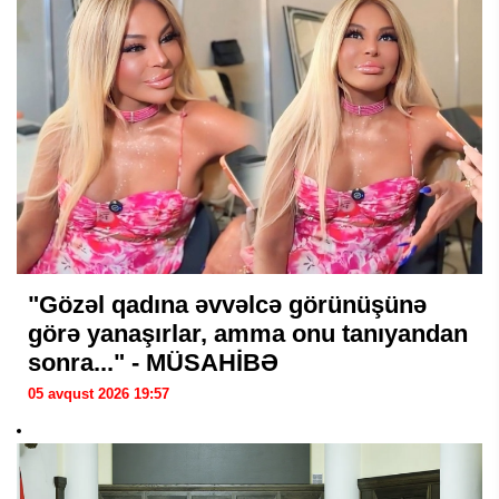
"Gözəl qadına əvvəlcə görünüşünə
görə yanaşırlar, amma onu tanıyandan
sonra..." - MÜSAHİBƏ
05 avqust 2026 19:57