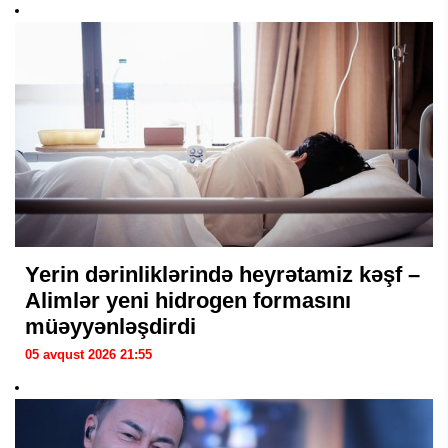
Yerin dərinliklərində heyrətamiz kəşf –
Alimlər yeni hidrogen formasını
müəyyənləşdirdi
05 avqust 2026 21:55