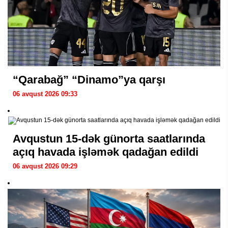
“Qarabağ” “Dinamo”ya qarşı
06 avqust 2026 09:33
Avqustun 15-dək günorta saatlarında
açıq havada işləmək qadağan edildi
06 avqust 2026 09:29