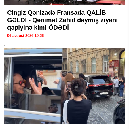
Çingiz Qənizadə Fransada QALİB
GƏLDİ - Qənimət Zahid dəymiş ziyanı
qəpiyinə kimi ÖDƏDİ
06 avqust 2026 10:38