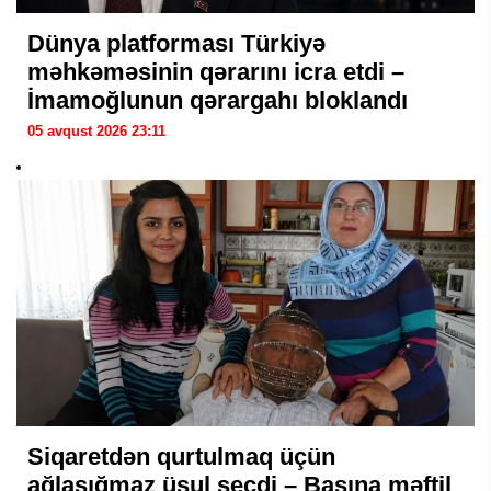
Dünya platforması Türkiyə
məhkəməsinin qərarını icra etdi –
İmamoğlunun qərargahı bloklandı
05 avqust 2026 23:11
Siqaretdən qurtulmaq üçün
ağlasığmaz üsul seçdi – Başına məftil