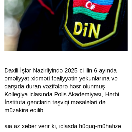
Daxili İşlər Nazirliyində 2025-ci ilin 6 ayında
əməliyyat-xidməti fəaliyyətin yekunlarına və
qarşıda duran vəzifələrə həsr olunmuş
Kollegiya iclasında Polis Akademiyası, Hərbi
İnstituta gənclərin təşviqi məsələləri də
müzakirə edilib.
aia.az xəbər verir ki, iclasda hüquq-mühafizə