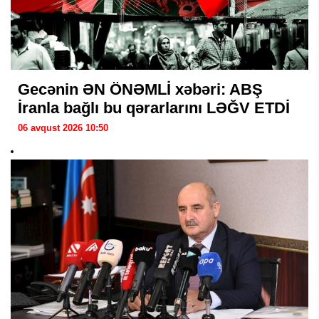
Gecənin ƏN ÖNƏMLİ xəbəri: ABŞ
İranla bağlı bu qərarlarını LƏĞV ETDİ
06 avqust 2026 10:50