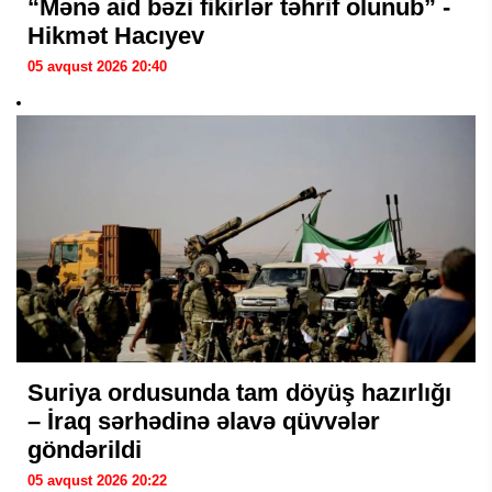
“Mənə aid bəzi fikirlər təhrif olunub” -
Hikmət Hacıyev
05 avqust 2026 20:40
Suriya ordusunda tam döyüş hazırlığı
– İraq sərhədinə əlavə qüvvələr
göndərildi
05 avqust 2026 20:22