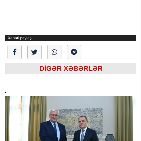
Xəbəri paylaş
DİGƏR XƏBƏRLƏR