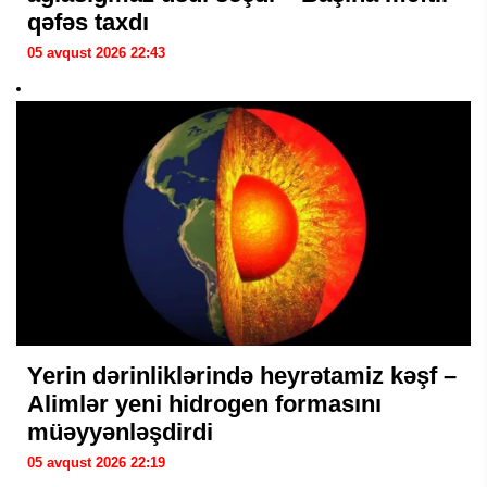
qəfəs taxdı
05 avqust 2026 22:43
Yerin dərinliklərində heyrətamiz kəşf –
Alimlər yeni hidrogen formasını
müəyyənləşdirdi
05 avqust 2026 22:19