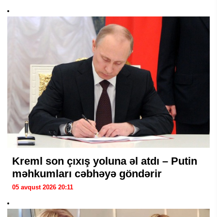
Kreml son çıxış yoluna əl atdı – Putin
məhkumları cəbhəyə göndərir
05 avqust 2026 20:11