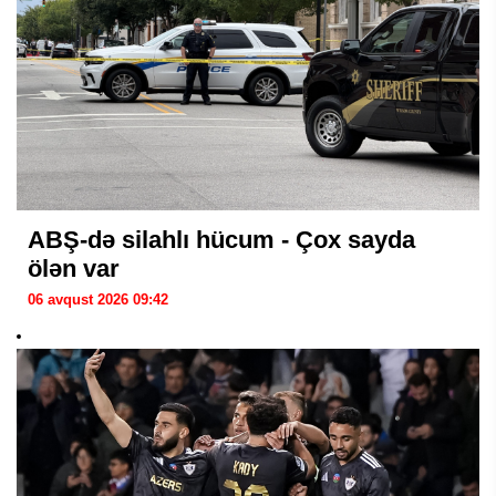
ABŞ-də silahlı hücum - Çox sayda
ölən var
06 avqust 2026 09:42