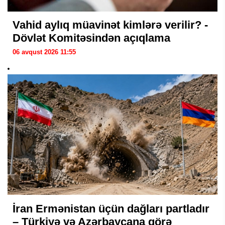
Vahid aylıq müavinət kimlərə verilir? -
Dövlət Komitəsindən açıqlama
06 avqust 2026 11:55
İran Ermənistan üçün dağları partladır
– Türkiyə və Azərbaycana görə