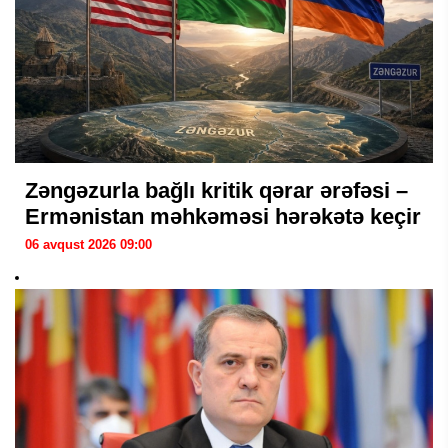
Zəngəzurla bağlı kritik qərar ərəfəsi –
Ermənistan məhkəməsi hərəkətə keçir
06 avqust 2026 09:00