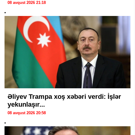
08 avqust 2026 21:18
Əliyev Trampa xoş xəbəri verdi: İşlər
yekunlaşır...
08 avqust 2026 20:58