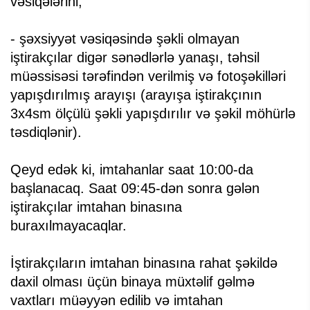
vəsiqələrini;
- şəxsiyyət vəsiqəsində şəkli olmayan
iştirakçılar digər sənədlərlə yanaşı, təhsil
müəssisəsi tərəfindən verilmiş və fotoşəkilləri
yapışdırılmış arayışı (arayışa iştirakçının
3x4sm ölçülü şəkli yapışdırılır və şəkil möhürlə
təsdiqlənir).
Qeyd edək ki, imtahanlar saat 10:00-da
başlanacaq. Saat 09:45-dən sonra gələn
iştirakçılar imtahan binasına
buraxılmayacaqlar.
İştirakçıların imtahan binasına rahat şəkildə
daxil olması üçün binaya müxtəlif gəlmə
vaxtları müəyyən edilib və imtahan