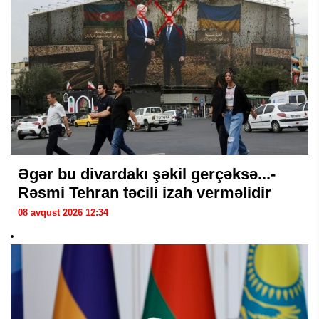
Əgər bu divardakı şəkil gerçəksə...-
Rəsmi Tehran təcili izah verməlidir
08 avqust 2026 12:34