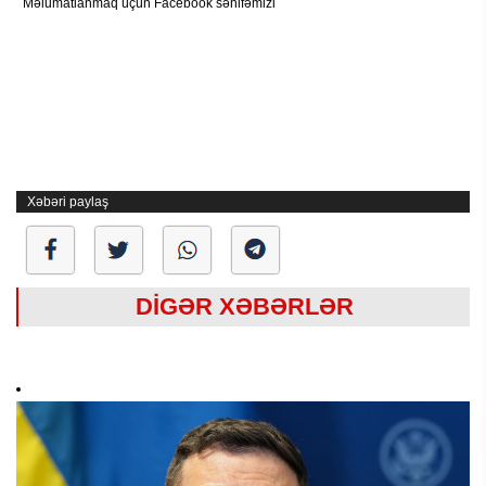
Məlumatlanmaq üçün Facebook səhifəmizi
Xəbəri paylaş
DİGƏR XƏBƏRLƏR