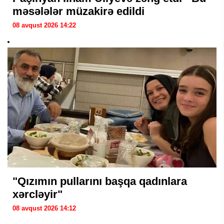
məsələlər müzakirə edildi
08 avqust 2026 14:22
"Qızımın pullarını başqa qadınlara
xərcləyir"
08 avqust 2026 14:12