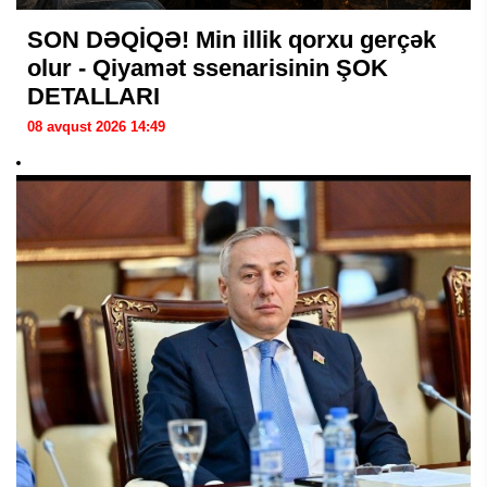
SON DƏQİQƏ! Min illik qorxu gerçək
olur - Qiyamət ssenarisinin ŞOK
DETALLARI
08 avqust 2026 14:49