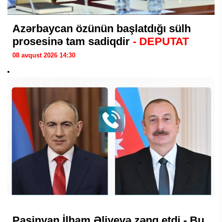
Azərbaycan özünün başlatdığı sülh
prosesinə tam sadiqdir
- DEPUTAT
08 avqust 2026 14:30
Paşinyan İlham Əliyevə zəng etdi - Bu