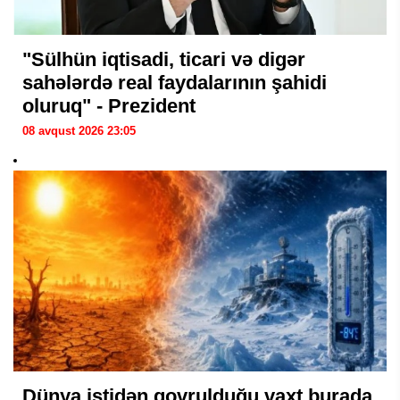
"Sülhün iqtisadi, ticari və digər
sahələrdə real faydalarının şahidi
oluruq" - Prezident
08 avqust 2026 23:05
Dünya istidən qovrulduğu vaxt burada