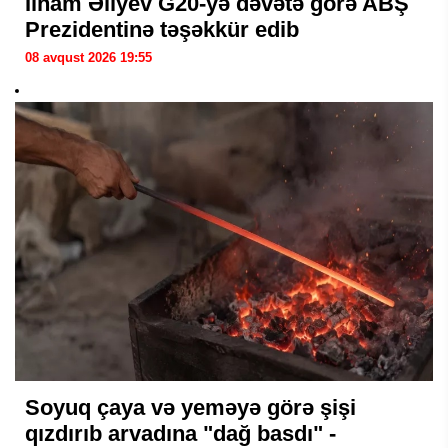
İlham Əliyev G20-yə dəvətə görə ABŞ
Prezidentinə təşəkkür edib
08 avqust 2026 19:55
Soyuq çaya və yeməyə görə şişi
qızdırıb arvadına "dağ basdı" -