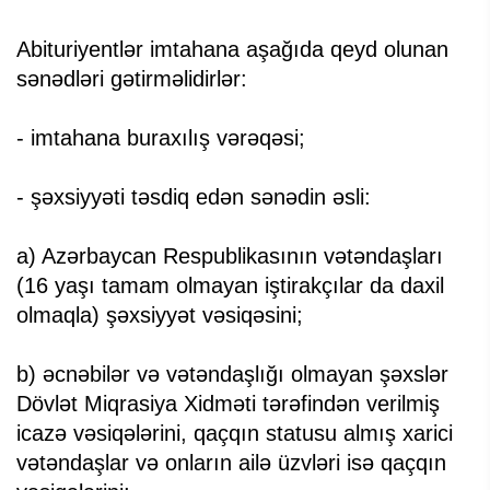
Abituriyentlər imtahana aşağıda qeyd olunan
sənədləri gətirməlidirlər:
- imtahana buraxılış vərəqəsi;
- şəxsiyyəti təsdiq edən sənədin əsli:
a) Azərbaycan Respublikasının vətəndaşları
(16 yaşı tamam olmayan iştirakçılar da daxil
olmaqla) şəxsiyyət vəsiqəsini;
b) əcnəbilər və vətəndaşlığı olmayan şəxslər
Dövlət Miqrasiya Xidməti tərəfindən verilmiş
icazə vəsiqələrini, qaçqın statusu almış xarici
vətəndaşlar və onların ailə üzvləri isə qaçqın