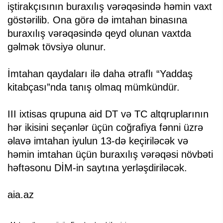
iştirakçısının buraxılış vərəqəsində həmin vaxt
göstərilib. Ona görə də imtahan binasına
buraxılış vərəqəsində qeyd olunan vaxtda
gəlmək tövsiyə olunur.
İmtahan qaydaları ilə daha ətraflı “Yaddaş
kitabçası”nda tanış olmaq mümkündür.
III ixtisas qrupuna aid DT və TC altqruplarının
hər ikisini seçənlər üçün coğrafiya fənni üzrə
əlavə imtahan iyulun 13-də keçiriləcək və
həmin imtahan üçün buraxılış vərəqəsi növbəti
həftəsonu DİM-in saytına yerləşdiriləcək.
aia.az