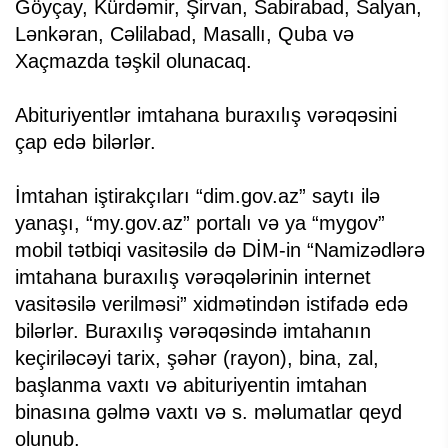
Göyçay, Kürdəmir, Şirvan, Sabirabad, Salyan,
Lənkəran, Cəlilabad, Masallı, Quba və
Xaçmazda təşkil olunacaq.
Abituriyentlər imtahana buraxılış vərəqəsini
çap edə bilərlər.
İmtahan iştirakçıları “dim.gov.az” saytı ilə
yanaşı, “my.gov.az” portalı və ya “mygov”
mobil tətbiqi vasitəsilə də DİM-in “Namizədlərə
imtahana buraxılış vərəqələrinin internet
vasitəsilə verilməsi” xidmətindən istifadə edə
bilərlər. Buraxılış vərəqəsində imtahanın
keçiriləcəyi tarix, şəhər (rayon), bina, zal,
başlanma vaxtı və abituriyentin imtahan
binasına gəlmə vaxtı və s. məlumatlar qeyd
olunub.