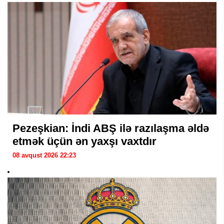
Pezeşkian: İndi ABŞ ilə razılaşma əldə
etmək üçün ən yaxşı vaxtdır
08 avqust 2026 22:23