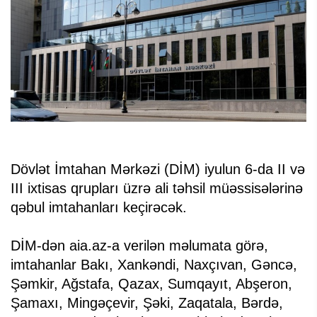
Dövlət İmtahan Mərkəzi (DİM) iyulun 6-da II və
III ixtisas qrupları üzrə ali təhsil müəssisələrinə
qəbul imtahanları keçirəcək.
DİM-dən aia.az-a verilən məlumata görə,
imtahanlar Bakı, Xankəndi, Naxçıvan, Gəncə,
Şəmkir, Ağstafa, Qazax, Sumqayıt, Abşeron,
Şamaxı, Mingəçevir, Şəki, Zaqatala, Bərdə,