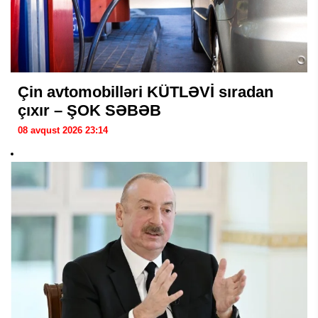
Çin avtomobilləri KÜTLƏVİ sıradan
çıxır – ŞOK SƏBƏB
08 avqust 2026 23:14