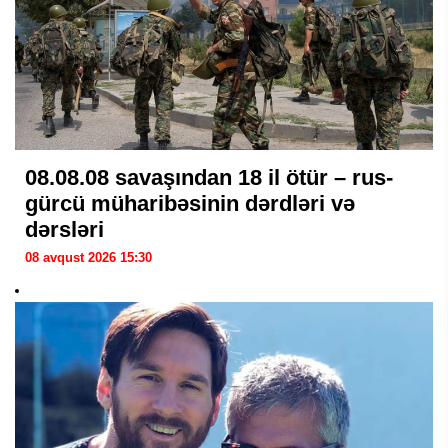
08.08.08 savaşından 18 il ötür – rus-
gürcü müharibəsinin dərdləri və
dərsləri
08 avqust 2026 15:30