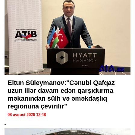
Eltun Süleymanov:"Cənubi Qafqaz
uzun illər davam edən qarşıdurma
məkanından sülh və əməkdaşlıq
regionuna çevirilir"
08 avqust 2026 12:48