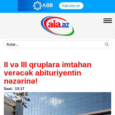
II və III qruplara imtahan
verəcək abituriyentin
nəzərinə!
Saat: 13:17