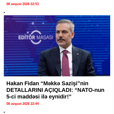
08 avqust 2026 22:53
Hakan Fidan “Məkkə Sazişi”nin
DETALLARINI AÇIQLADI: “NATO-nun
5-ci maddəsi ilə eynidir!”
08 avqust 2026 22:44