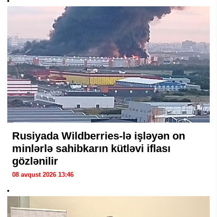
Rusiyada Wildberries-lə işləyən on
minlərlə sahibkarın kütləvi iflası
gözlənilir
08 avqust 2026 13:46