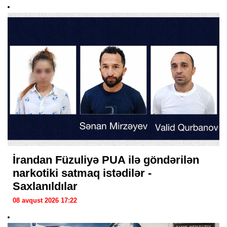
İrandan Füzuliyə PUA ilə göndərilən
narkotiki satmaq istədilər -
Saxlanıldılar
08 avqust 2026 17:22