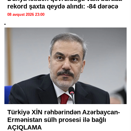
rekord şaxta qeydə alındı: -84 dərəcə
08 avqust 2026 23:00
Türkiyə XİN rəhbərindən Azərbaycan-
Ermənistan sülh prosesi ilə bağlı
AÇIQLAMA