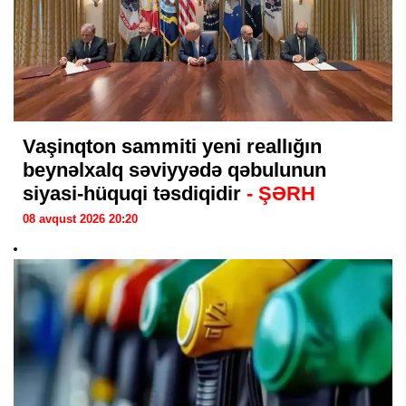
Vaşinqton sammiti yeni reallığın
beynəlxalq səviyyədə qəbulunun
siyasi-hüquqi təsdiqidir
- ŞƏRH
08 avqust 2026 20:20