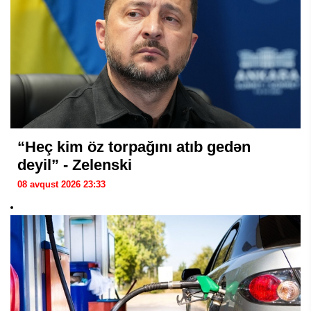
“Heç kim öz torpağını atıb gedən
deyil” - Zelenski
08 avqust 2026 23:33