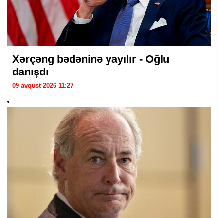
Xərçəng bədəninə yayılır - Oğlu
danışdı
09 avqust 2026 11:27