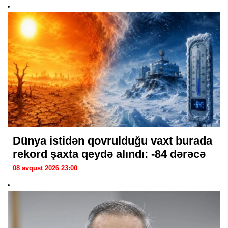
Dünya istidən qovrulduğu vaxt burada
rekord şaxta qeydə alındı: -84 dərəcə
08 avqust 2026 23:00