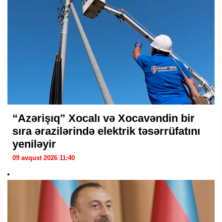
“Azərişıq” Xocalı və Xocavəndin bir
sıra ərazilərində elektrik təsərrüfatını
yeniləyir
09 avqust 2026 11:40