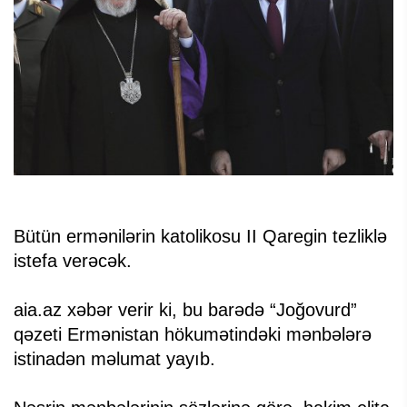
Bütün ermənilərin katolikosu II Qaregin tezliklə
istefa verəcək.
aia.az xəbər verir ki, bu barədə “Joğovurd”
qəzeti Ermənistan hökumətindəki mənbələrə
istinadən məlumat yayıb.