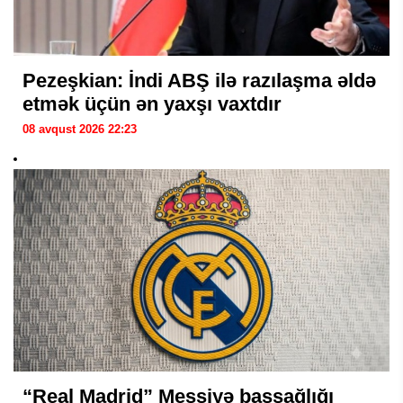
Pezeşkian: İndi ABŞ ilə razılaşma əldə
etmək üçün ən yaxşı vaxtdır
08 avqust 2026 22:23
“Real Madrid” Messiyə başsağlığı