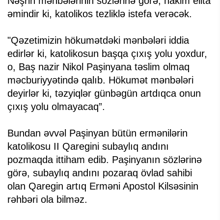
Nəşrin mənbələrinin sözlərinə görə, hakim elita
əmindir ki, katolikos tezliklə istefa verəcək.
"Qəzetimizin hökumətdəki mənbələri iddia
edirlər ki, katolikosun başqa çıxış yolu yoxdur,
o, Baş nazir Nikol Paşinyana təslim olmaq
məcburiyyətində qalıb. Hökumət mənbələri
deyirlər ki, təzyiqlər günbəgün artdıqca onun
çıxış yolu olmayacaq”.
Bundan əvvəl Paşinyan bütün ermənilərin
katolikosu II Qaregini subaylıq andını
pozmaqda ittiham edib. Paşinyanın sözlərinə
görə, subaylıq andını pozaraq övlad sahibi
olan Qaregin artıq Erməni Apostol Kilsəsinin
rəhbəri ola bilməz.