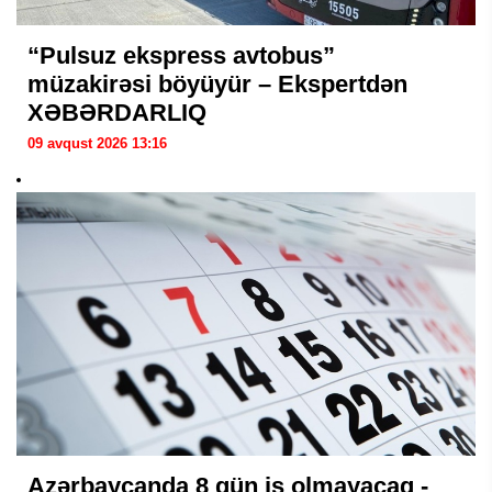
“Pulsuz ekspress avtobus”
müzakirəsi böyüyür – Ekspertdən
XƏBƏRDARLIQ
09 avqust 2026 13:16
Azərbaycanda 8 gün iş olmayacaq -