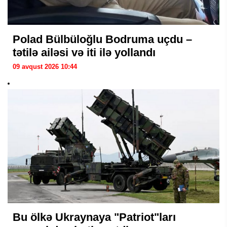
Polad Bülbüloğlu Bodruma uçdu –
tətilə ailəsi və iti ilə yollandı
09 avqust 2026 10:44
Bu ölkə Ukraynaya "Patriot"ları