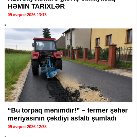
HƏMİN TARİXLƏR
09 avqust 2026 13:13
“Bu torpaq mənimdir!” – fermer şəhər
meriyasının çəkdiyi asfaltı şumladı
09 avqust 2026 12:38