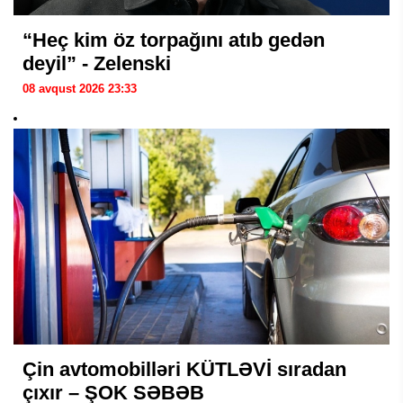
“Heç kim öz torpağını atıb gedən
deyil” - Zelenski
08 avqust 2026 23:33
Çin avtomobilləri KÜTLƏVİ sıradan
çıxır – ŞOK SƏBƏB