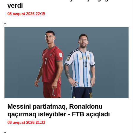
verdi
08 avqust 2026 22:15
Messini partlatmaq, Ronaldonu
qaçırmaq istəyiblər - FTB açıqladı
08 avqust 2026 21:33