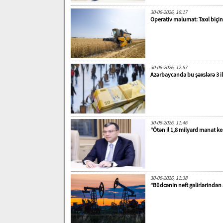
30-06-2026, 16:17
Operativ məlumat: Taxıl biçin
30-06-2026, 12:57
Azərbaycanda bu şəxslərə 3 i
30-06-2026, 11:46
"Ötən il 1,8 milyard manat keç
30-06-2026, 11:38
"Büdcənin neft gəlirlərindən a