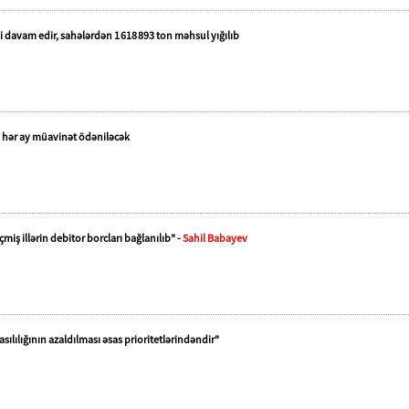
i davam edir, sahələrdən 1 618 893 ton məhsul yığılıb
l hər ay müavinət ödəniləcək
miş illərin debitor borcları bağlanılıb" -
Sahil Babayev
sılılığının azaldılması əsas prioritetlərindəndir"