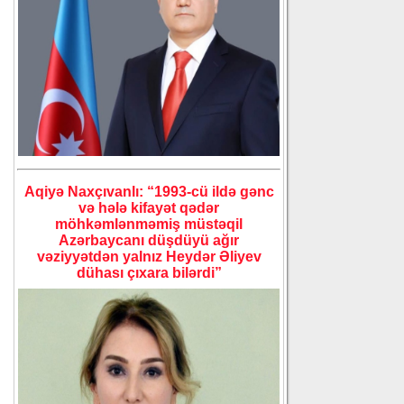
Aqiyə Naxçıvanlı: “1993-cü ildə gənc
və hələ kifayət qədər
möhkəmlənməmiş müstəqil
Azərbaycanı düşdüyü ağır
vəziyyətdən yalnız Heydər Əliyev
dühası çıxara bilərdi”