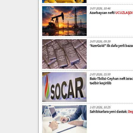
3-07-2026, 10:46
Azərbaycan nefti
UCUZLAŞDI
3-07-2026, 09:39
“AzerGold” ilk dəfə yerli baz
2-07-2026, 15:59
Bakı-Tbilisi-Ceyhan neft ixra
tədbir keçirilib
1-07-2026, 10:25
Sahibkarlara yeni dəstək:
Dep