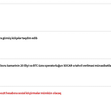
ara gümüş külçələr təqdim edib
c boru kəmərinin 20 illiyi və BTC üzrə operatorluğun SOCAR-a təhvil verilməsi münasibətil
ozit hesabına sosial köçürmələr mümkün olacaq