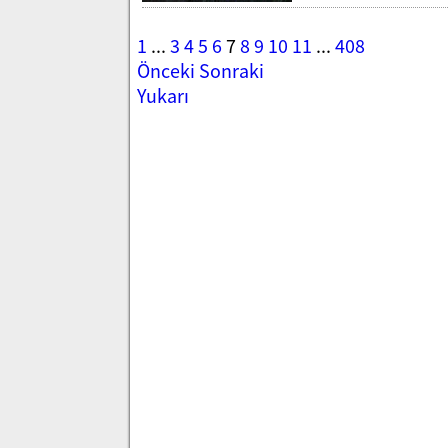
1
...
3
4
5
6
7
8
9
10
11
...
408
Önceki
Sonraki
Yukarı