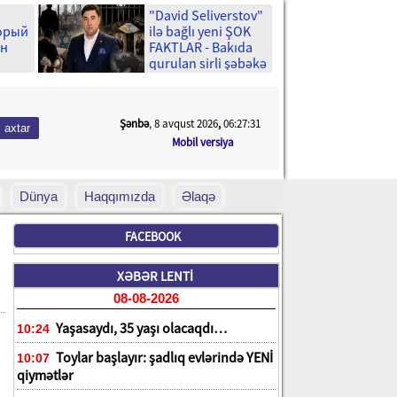
"David Seliverstov"
торый
ilə bağlı yeni ŞOK
ен
FAKTLAR - Bakıda
qurulan sirli şəbəkə
və ...
Şənbə
, 8 avqust 2026
,
06:27:32
Mobil versiya
Dünya
Haqqımızda
Əlaqə
FACEBOOK
XƏBƏR LENTİ
08-08-2026
Yaşasaydı, 35 yaşı olacaqdı…
10:24
Toylar başlayır: şadlıq evlərində YENİ
10:07
qiymətlər