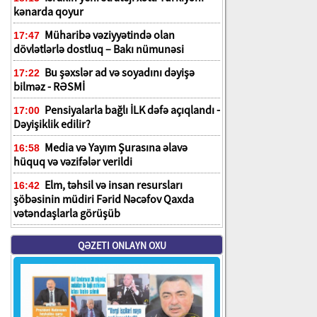
kənarda qoyur
Müharibə vəziyyətində olan
17:47
dövlətlərlə dostluq – Bakı nümunəsi
Bu şəxslər ad və soyadını dəyişə
17:22
bilməz - RƏSMİ
Pensiyalarla bağlı İLK dəfə açıqlandı -
17:00
Dəyişiklik edilir?
Media və Yayım Şurasına əlavə
16:58
hüquq və vəzifələr verildi
Elm, təhsil və insan resursları
16:42
şöbəsinin müdiri Fərid Nəcəfov Qaxda
vətəndaşlarla görüşüb
QƏZETI ONLAYN OXU