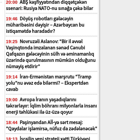
ABŞ kəşfiyyatından diqqətçəkən
20:00
ssenari: Rusiya NATO-nu sınağa çəkə bilər
Döyüş robotları gələcəyin
19:46
müharibəsini dəyişir – Azərbaycan bu
istiqamətdə haradadır?
Novruzəli Aslanov: “Bir il əvvəl
19:25
Vaşinqtonda imzalanan sənəd Cənubi
Qafqazın gələcəyinin sülh və əminamanlıq
üzərində qurulmasının mümkün olduğunu
nümayiş etdirir”
İran-Ermənistan marşrutu “Tramp
19:14
yolu”nu əvəz edə bilərmi? – Ekspertdən
cavab
Avropa İranın yaşadıqlarını
19:00
təkrarlayır: İqlim böhranı milyonlarla insanı
enerji təhlükəsi ilə üz-üzə qoyur
Paşinyandan Aİİ-yə sərt mesaj:
18:44
"Qaydalar işləmirsə, nüfuz da zədələnəcək"
İsrailin yeni strateji xətti Türkiyəni
18:13