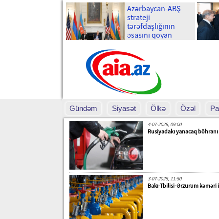
Azərbaycan-ABŞ
strateji
tərəfdaşlığının
əsasını qoyan
memorandumun
imzalanmasının bir
ili tamam olur
Gündəm
Siyasət
Ölkə
Özəl
Pa
4-07-2026, 09:00
Rusiyadakı yanacaq böhranı 
3-07-2026, 11:50
Bakı-Tbilisi-Ərzurum kəməri i