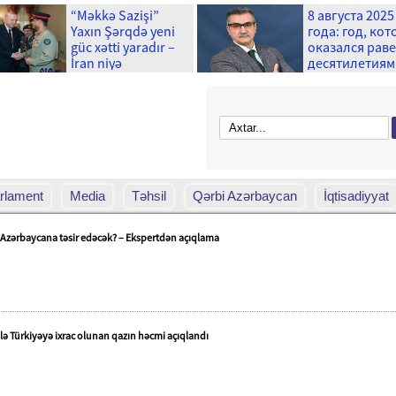
“Məkkə Sazişi”
8 августа 2025
Yaxın Şərqdə yeni
года: год, ко
güc xətti yaradır –
оказался рав
İran niyə
десятилетиям
narahatdır?
rlament
Media
Təhsil
Qərbi Azərbaycan
İqtisadiyyat
Azərbaycana təsir edəcək? – Ekspertdən açıqlama
lə Türkiyəyə ixrac olunan qazın həcmi açıqlandı