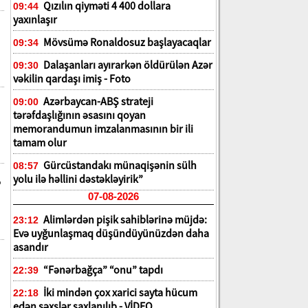
Qızılın qiyməti 4 400 dollara
09:44
yaxınlaşır
Mövsümə Ronaldosuz başlayacaqlar
09:34
Dalaşanları ayırarkən öldürülən Azər
09:30
vəkilin qardaşı imiş - Foto
Azərbaycan-ABŞ strateji
09:00
tərəfdaşlığının əsasını qoyan
memorandumun imzalanmasının bir ili
tamam olur
Gürcüstandakı münaqişənin sülh
08:57
yolu ilə həllini dəstəkləyirik”
ə
07-08-2026
Alimlərdən pişik sahiblərinə müjdə:
23:12
Evə uyğunlaşmaq düşündüyünüzdən daha
asandır
“Fənərbağça” “onu” tapdı
22:39
İki mindən çox xarici sayta hücum
22:18
edən şəxslər saxlanılıb - VİDEO