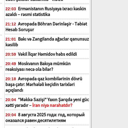
Ermənistanın Rusiyaya ixracı kəskin
22:03
azaldı – rəsmi statistika
Avropada Böhran Dərinləşir - Təbiət
21:12
Hesab Soruşur
Bakı və Zəngilanda ağaclar qanunsuz
21:01
kəsilib
Vəkil İlqar Həmidov həbs edildi
20:59
Moskvanın Bakıya mümkün
20:49
reaksiyası necə ola bilər?
Avropada qaz kombilərinin dövrü
20:18
başa çatır: Mərhələli keçidin tarixləri
açıqlandı
“Məkkə Sazişi” Yaxın Şərqdə yeni güc
20:04
xətti yaradır –
İran niyə narahatdır?
8 августа 2025 года: год, который
20:04
оказался равен десятилетиям