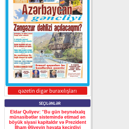
qəzetin digər buraxılışları
SEÇILƏNLƏR
Eldar Quliyev: “Bu gün beynəlxalq
münasibətlər sistemində etimad ən
böyük siyasi kapitaldır və Prezident
İlham Əliyevin həyata keçirdiyi