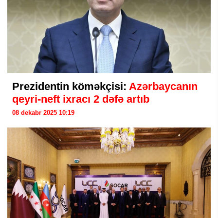
Prezidentin köməkçisi:
Azərbaycanın
qeyri-neft ixracı 2 dəfə artıb
08 dekabr 2025 10:19