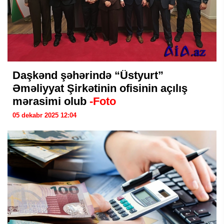
Daşkənd şəhərində “Üstyurt”
Əməliyyat Şirkətinin ofisinin açılış
mərasimi olub
-Foto
05 dekabr 2025 12:04