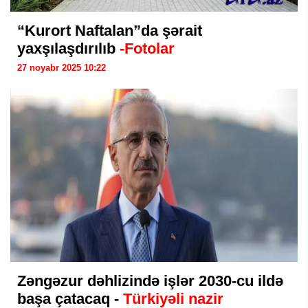
“Kurort Naftalan”da şərait
yaxşılaşdırılıb
-Fotolar
27 noyabr 2025 10:22
Zəngəzur dəhlizində işlər 2030-cu ildə
başa çatacaq -
Türkiyəli nazir