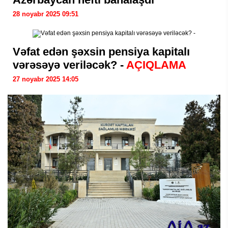
28 noyabr 2025 09:51
Vəfat edən şəxsin pensiya kapitalı
vərəsəyə veriləcək? -
AÇIQLAMA
27 noyabr 2025 14:05