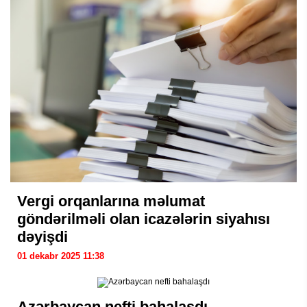
Vergi orqanlarına məlumat
göndərilməli olan icazələrin siyahısı
dəyişdi
01 dekabr 2025 11:38
Azərbaycan nefti bahalaşdı