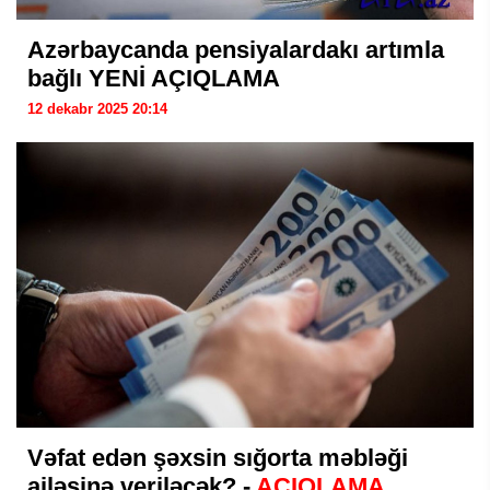
Azərbaycanda pensiyalardakı artımla
bağlı YENİ AÇIQLAMA
12 dekabr 2025 20:14
Vəfat edən şəxsin sığorta məbləği
ailəsinə veriləcək? -
AÇIQLAMA