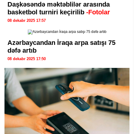
Daşkəsəndə məktəblilər arasında
basketbol turniri keçirilib
-Fotolar
08 dekabr 2025 17:57
Azərbaycandan İraqa arpa satışı 75
dəfə artıb
08 dekabr 2025 17:50