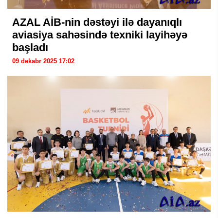
AZAL AİB-nin dəstəyi ilə dayanıqlı
aviasiya sahəsində texniki layihəyə
başladı
09 dekabr 2025 17:02