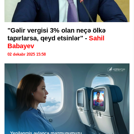
"Gəlir vergisi 3% olan neçə ölkə
tapırlarsa, qeyd etsinlər" -
Sahil
Babayev
02 dekabr 2025 15:58