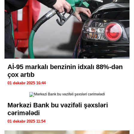
Aİ-95 markalı benzinin idxalı 88%-dən
çox artıb
01 dekabr 2025 16:44
Mərkəzi Bank bu vəzifəli şəxsləri
cərimələdi
01 dekabr 2025 11:54