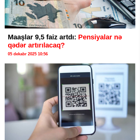
Maaşlar 9,5 faiz artdı:
Pensiyalar nə
qədər artırılacaq?
05 dekabr 2025 10:56