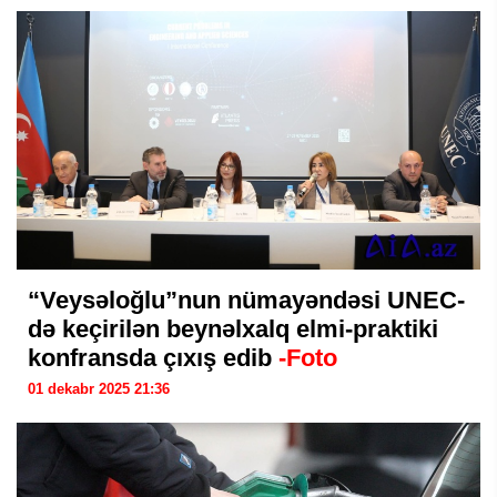
“Veysəloğlu”nun nümayəndəsi UNEC-
də keçirilən beynəlxalq elmi-praktiki
konfransda çıxış edib
-Foto
01 dekabr 2025 21:36