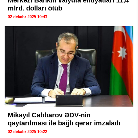
Mərkəzi Bankın valyuta ehtiyatları 11,4
mlrd. dolları ötüb
02 dekabr 2025 10:43
Mikayıl Cabbarov ƏDV-nin
qaytarılması ilə bağlı qərar imzaladı
02 dekabr 2025 10:22