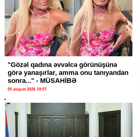
"Gözəl qadına əvvəlcə görünüşünə
görə yanaşırlar, amma onu tanıyandan
sonra..." - MÜSAHİBƏ
05 avqust 2026 19:57