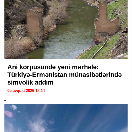
Ani körpüsündə yeni mərhələ:
Türkiyə-Ermənistan münasibətlərində
simvolik addım
05 avqust 2026 18:14