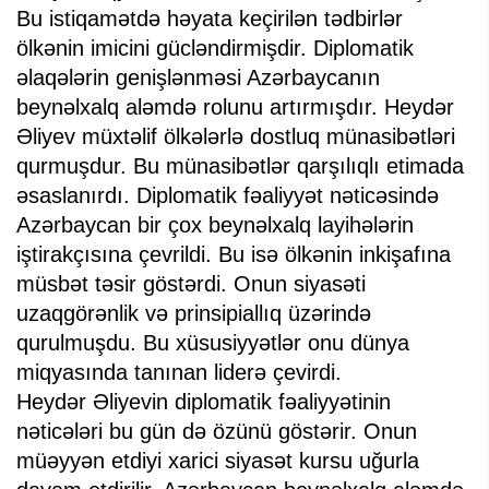
Bu istiqamətdə həyata keçirilən tədbirlər
ölkənin imicini gücləndirmişdir. Diplomatik
əlaqələrin genişlənməsi Azərbaycanın
beynəlxalq aləmdə rolunu artırmışdır. Heydər
Əliyev müxtəlif ölkələrlə dostluq münasibətləri
qurmuşdur. Bu münasibətlər qarşılıqlı etimada
əsaslanırdı. Diplomatik fəaliyyət nəticəsində
Azərbaycan bir çox beynəlxalq layihələrin
iştirakçısına çevrildi. Bu isə ölkənin inkişafına
müsbət təsir göstərdi. Onun siyasəti
uzaqgörənlik və prinsipiallıq üzərində
qurulmuşdu. Bu xüsusiyyətlər onu dünya
miqyasında tanınan liderə çevirdi.
Heydər Əliyevin diplomatik fəaliyyətinin
nəticələri bu gün də özünü göstərir. Onun
müəyyən etdiyi xarici siyasət kursu uğurla