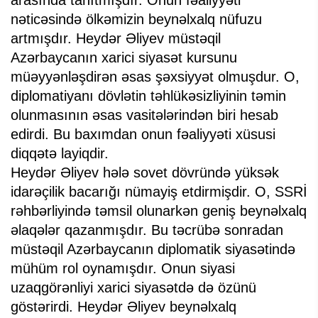
nəticəsində ölkəmizin beynəlxalq nüfuzu
artmışdır. Heydər Əliyev müstəqil
Azərbaycanın xarici siyasət kursunu
müəyyənləşdirən əsas şəxsiyyət olmuşdur. O,
diplomatiyanı dövlətin təhlükəsizliyinin təmin
olunmasının əsas vasitələrindən biri hesab
edirdi. Bu baxımdan onun fəaliyyəti xüsusi
diqqətə layiqdir.
Heydər Əliyev hələ sovet dövründə yüksək
idarəçilik bacarığı nümayiş etdirmişdir. O, SSRİ
rəhbərliyində təmsil olunarkən geniş beynəlxalq
əlaqələr qazanmışdır. Bu təcrübə sonradan
müstəqil Azərbaycanın diplomatik siyasətində
mühüm rol oynamışdır. Onun siyasi
uzaqgörənliyi xarici siyasətdə də özünü
göstərirdi. Heydər Əliyev beynəlxalq