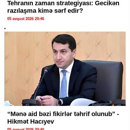
Tehranın zaman strategiyası: Gecikən
razılaşma kimə sərf edir?
05 avqust 2026 20:46
“Mənə aid bəzi fikirlər təhrif olunub” -
Hikmət Hacıyev
05 avqust 2026 20:40