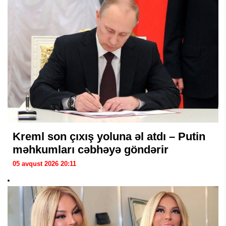
Kreml son çıxış yoluna əl atdı – Putin
məhkumları cəbhəyə göndərir
05 avqust 2026 20:11