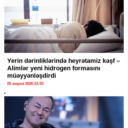
Yerin dərinliklərində heyrətamiz kəşf –
Alimlər yeni hidrogen formasını
müəyyənləşdirdi
05 avqust 2026 21:55