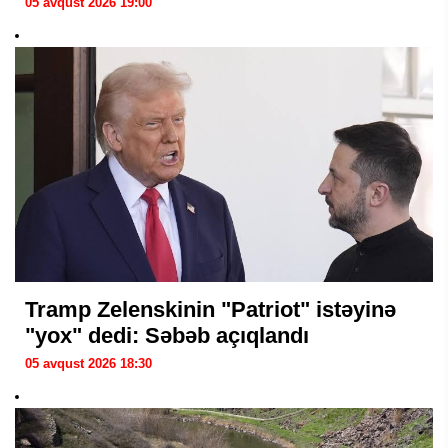
05 avqust 2026 19:00
Tramp Zelenskinin "Patriot" istəyinə
"yox" dedi: Səbəb açıqlandı
05 avqust 2026 18:30