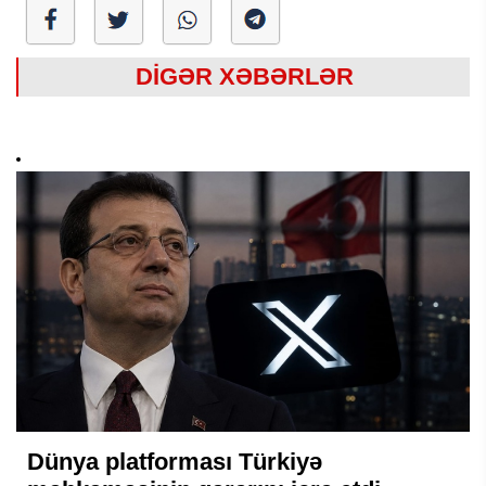
DİGƏR XƏBƏRLƏR
Dünya platforması Türkiyə