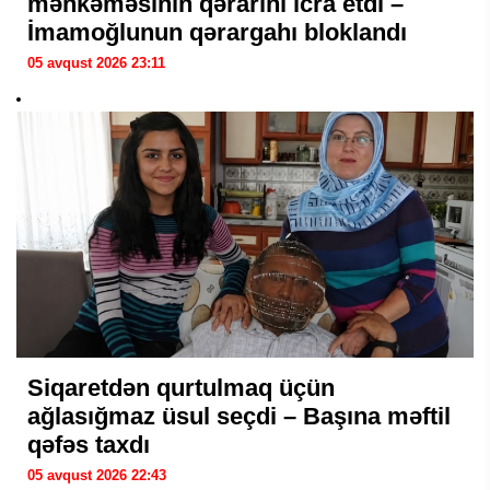
məhkəməsinin qərarını icra etdi –
İmamoğlunun qərargahı bloklandı
05 avqust 2026 23:11
Siqaretdən qurtulmaq üçün
ağlasığmaz üsul seçdi – Başına məftil
qəfəs taxdı
05 avqust 2026 22:43