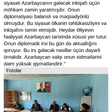
siyasəti Azərbaycanın gələcək inkişafı üçün
möhkəm zəmin yaratmışdır. Onun
diplomatiyası balanslı və məqsədyönlü
olmuşdur. Bu siyasət ölkənin təhlükəsizliyini və
inkişafını təmin etmişdir. Heydər Əliyevin
fəaliyyəti Azərbaycan tarixində xüsusi yer tutur.
Onun diplomatik irsi bu gün də aktuallığını
qoruyur. Bu irs gələcək nəsillər üçün dəyərli
örnəkdir. Azərbaycan xalqı onun xidmətlərini
daim yüksək qiymətləndirir.”
Fotolar