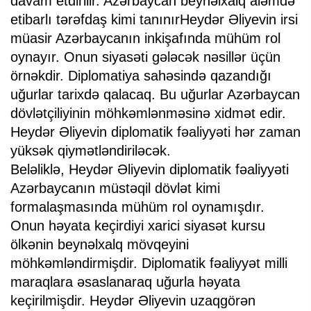
davam etdirilir. Azərbaycan beynəlxalq aləmdə
etibarlı tərəfdaş kimi tanınırHeydər Əliyevin irsi
müasir Azərbaycanın inkişafında mühüm rol
oynayır. Onun siyasəti gələcək nəsillər üçün
örnəkdir. Diplomatiya sahəsində qazandığı
uğurlar tarixdə qalacaq. Bu uğurlar Azərbaycan
dövlətçiliyinin möhkəmlənməsinə xidmət edir.
Heydər Əliyevin diplomatik fəaliyyəti hər zaman
yüksək qiymətləndiriləcək.
Beləliklə, Heydər Əliyevin diplomatik fəaliyyəti
Azərbaycanın müstəqil dövlət kimi
formalaşmasında mühüm rol oynamışdır.
Onun həyata keçirdiyi xarici siyasət kursu
ölkənin beynəlxalq mövqeyini
möhkəmləndirmişdir. Diplomatik fəaliyyət milli
maraqlara əsaslanaraq uğurla həyata
keçirilmişdir. Heydər Əliyevin uzaqgörən