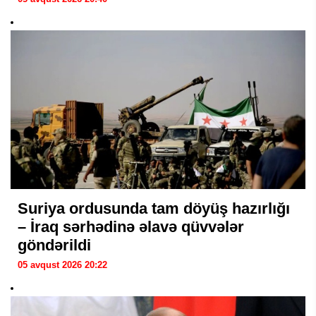
Suriya ordusunda tam döyüş hazırlığı
– İraq sərhədinə əlavə qüvvələr
göndərildi
05 avqust 2026 20:22