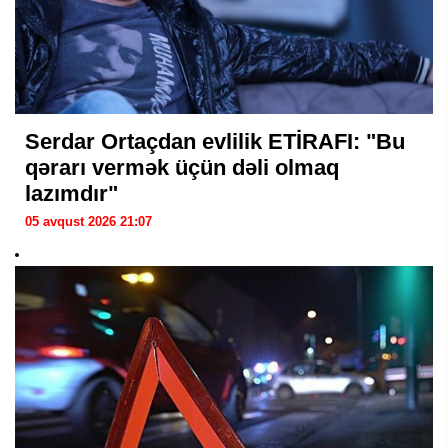
Serdar Ortaçdan evlilik ETİRAFI: "Bu
qərarı vermək üçün dəli olmaq
lazımdır"
05 avqust 2026 21:07