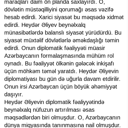
maraqları daim ön planda saxlayırdı. O,
dövlətin müstəqilliyini qorumağı əsas vəzifə
hesab edirdi. Xarici siyasət bu məqsədə xidmət
edirdi. Heydər Əliyev beynəlxalq
münasibətlərdə balanslı siyasət yürüdürdü. Bu
siyasət müxtəlif dövlətlərlə əməkdaşlığı təmin
edirdi. Onun diplomatik fəaliyyəti müasir
Azərbaycanın formalaşmasında mühüm rol
oynadı. Bu fəaliyyət ölkənin gələcək inkişafı
üçün möhkəm təməl yaratdı. Heydər Əliyevin
diplomatiyası bu gün də uğurla davam etdirilir.
Onun irsi Azərbaycan üçün böyük əhəmiyyət
daşıyır.
Heydər Əliyevin diplomatik fəaliyyətində
beynəlxalq nüfuzun artırılması əsas
məqsədlərdən biri olmuşdur. O, Azərbaycanın
dünya miqyasında tanınmasına nail olmuşdur.