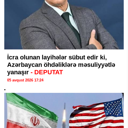
İcra olunan layihələr sübut edir ki,
Azərbaycan öhdəliklərə məsuliyyətlə
yanaşır
- DEPUTAT
05 avqust 2026 17:24