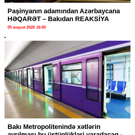
Paşinyanın adamından Azərbaycana
HƏQARƏT – Bakıdan REAKSİYA
05 avqust 2026 16:00
Bakı Metropolitenində xətlərin
ayrılması bu üstünlükləri yaradacaq -