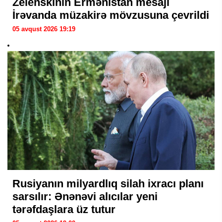
Zelenskinin Ermənistan mesajı
İrəvanda müzakirə mövzusuna çevrildi
05 avqust 2026 19:19
Rusiyanın milyardlıq silah ixracı planı
sarsılır: Ənənəvi alıcılar yeni
tərəfdaşlara üz tutur