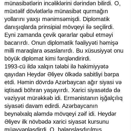
münasibətlərin incəliklərini dərindən bilirdi. O,
müxtəlif dövlətlərlə münasibət qurmağın
yollarını yaxşı mənimsəmişdi. Diplomatik
danışıqlarda prinsipial mövqeyi ilə seçilirdi.
Eyni zamanda çevik qərarlar qəbul etməyi
bacarırdı. Onun diplomatik fəaliyyəti həmişə
milli maraqlara əsaslanırdı. Bu xüsusiyyət onu
böyük diplomat kimi fərqləndirirdi.
1993-cü ildə xalqın tələbi ilə hakimiyyətə
qayıdan Heydər Əliyev ölkədə sabitliyi bərpa
etdi. Həmin dövrdə Azərbaycan ağır siyasi və
iqtisadi böhran yaşayırdı. Xarici siyasətdə də
vəziyyət mürəkkəb idi. Ermənistanın işğalçılıq
siyasəti davam edirdi. Azərbaycanın
beynəlxalq aləmdə mövqeyi zəif idi. Heydər
Əliyev ilk növbədə xarici siyasət kursunu
müəyyənləşdirdi. O, balanslaşdırılmış