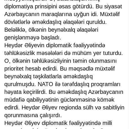
diplomatiya prinsipini əsas götürdü. Bu siyasət
Azərbaycanın maraqlarına uyğun idi. Müxtəlif
dövlətlərlə əməkdaşlıq əlaqələri quruldu.
Beləliklə, ölkənin beynəlxalq əlaqələri
genişlənməyə başladı.
Heydər Əliyevin diplomatik fəaliyyətində
təhlükəsizlik məsələləri də mühüm yer tuturdu.
O, ölkənin təhlükəsizliyinin təmin olunmasını
prioritet hesab edirdi. Bu məqsədlə müxtəlif
beynəlxalq təşkilatlarla əməkdaşlıq
qurulmuşdu. NATO ilə tərəfdaşlıq proqramları
həyata keçirilirdi. Bu əməkdaşlıq Azərbaycanın
müdafiə qabiliyyətinin güclənməsinə kömək
edirdi. Heydər Əliyev regionda sülh və sabitliyin
qorunmasına çalışırdı.
Heydər Əliyev diplomatik fəaliyyətində milli