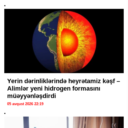
Yerin dərinliklərində heyrətamiz kəşf –
Alimlər yeni hidrogen formasını
müəyyənləşdirdi
05 avqust 2026 22:19