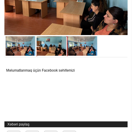
Məlumatlanmaq üçün Facebook səhifəmizi
Xəbəri paylaş