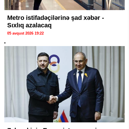
Metro istifadəçilərinə şad xəbər -
Sıxlıq azalacaq
05 avqust 2026 19:22