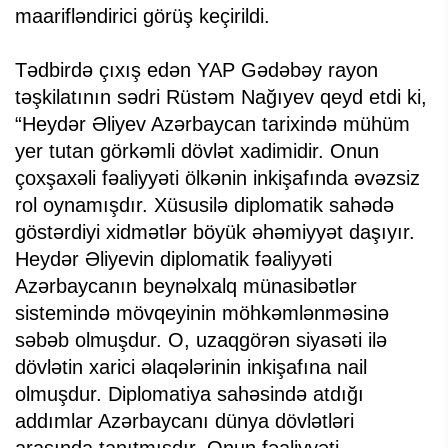
maarifləndirici görüş keçirildi.
Tədbirdə çıxış edən YAP Gədəbəy rayon
təşkilatının sədri Rüstəm Nağıyev qeyd etdi ki,
“Heydər Əliyev Azərbaycan tarixində mühüm
yer tutan görkəmli dövlət xadimidir. Onun
çoxşaxəli fəaliyyəti ölkənin inkişafında əvəzsiz
rol oynamışdır. Xüsusilə diplomatik sahədə
göstərdiyi xidmətlər böyük əhəmiyyət daşıyır.
Heydər Əliyevin diplomatik fəaliyyəti
Azərbaycanın beynəlxalq münasibətlər
sistemində mövqeyinin möhkəmlənməsinə
səbəb olmuşdur. O, uzaqgörən siyasəti ilə
dövlətin xarici əlaqələrinin inkişafına nail
olmuşdur. Diplomatiya sahəsində atdığı
addımlar Azərbaycanı dünya dövlətləri
arasında tanıtmışdır. Onun fəaliyyəti