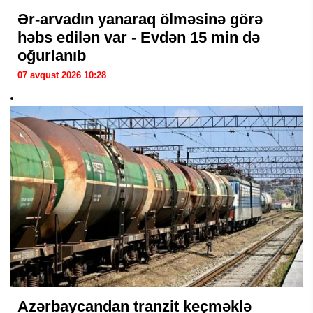
Ər-arvadın yanaraq ölməsinə görə
həbs edilən var - Evdən 15 min də
oğurlanıb
07 avqust 2026 10:28
Azərbaycandan tranzit keçməklə