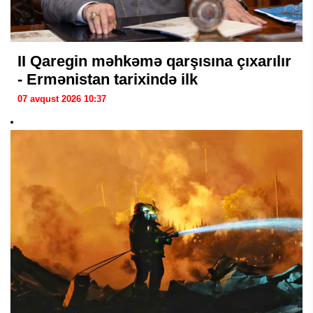
II Qaregin məhkəmə qarşısına çıxarılır
- Ermənistan tarixində ilk
07 avqust 2026 10:37