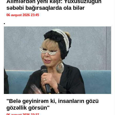
Alimlərdən yeni kəşf: Yuxusuzluğun
səbəbi bağırsaqlarda ola bilər
06 avqust 2026 23:45
"Belə geyinirəm ki, insanların gözü
gözəllik görsün"
06 avqust 2026 23:27