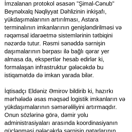
İmzalanan protokol əsasən "Şimal-Cənub"
Beynəlxalq Nəqliyyat Dəhlizinin inkişafı,
yükdaşımalarının artırılması, Astara
terminalının imkanlarının genişləndirilməsi və
rəqəmsal idarəetmə sistemlərinin tətbiqini
nəzərdə tutur. Rəsmi sənəddə sərnişin
daşımalarının bərpası ilə bağlı qərar yer
almasa da, ekspertlər hesab edirlər ki,
formalaşan infrastruktur gələcəkdə bu
istiqamətdə də imkan yarada bilər.
İqtisadçı Eldəniz Əmirov bildirib ki, hazırkı
mərhələdə əsas məqsəd logistik imkanların və
yükdaşımalarının səmərəliliyini artırmaqdır.
Onun sözlərinə görə, dəmir yolu
administrasiyaları arasında koordinasiyanın
güclənməsi gələcəkdə sərnişin qatarlarının