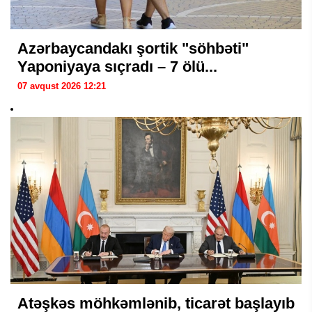
Azərbaycandakı şortik "söhbəti"
Yaponiyaya sıçradı – 7 ölü...
07 avqust 2026 12:21
Atəşkəs möhkəmlənib, ticarət başlayıb