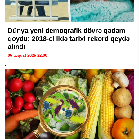
Dünya yeni demoqrafik dövrə qədəm
qoydu: 2018-ci ildə tarixi rekord qeydə
alındı
06 avqust 2026 22:00