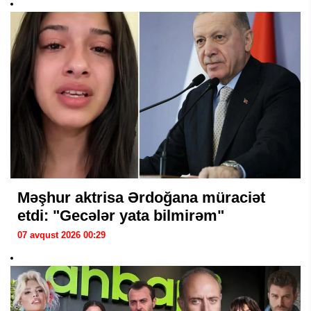
Məşhur aktrisa Ərdoğana müraciət
etdi: "Gecələr yata bilmirəm"
07 avqust 2026 00:29