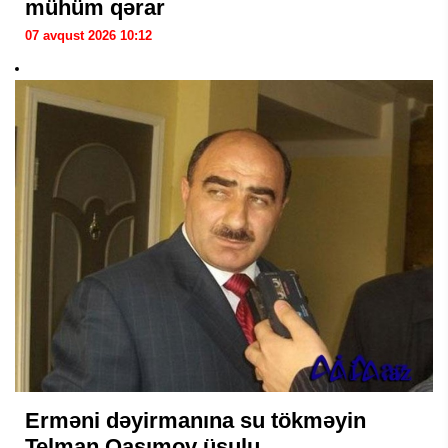
mühüm qərar
07 avqust 2026 10:12
Erməni dəyirmanına su tökməyin
Telman Qasımov üsulu