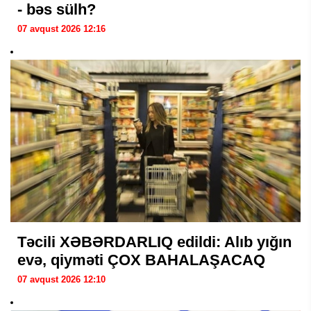
- bəs sülh?
07 avqust 2026 12:16
Təcili XƏBƏRDARLIQ edildi: Alıb yığın
evə, qiyməti ÇOX BAHALAŞACAQ
07 avqust 2026 12:10