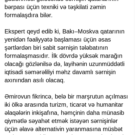
bərpası üçün texniki və təşkilati zəmin
formalaşdıra bilər.
Ekspert qeyd edib ki, Bakı–Moskva qatarının
yenidən fəaliyyətə başlaması üçün əsas
şərtlərdən biri sabit sərnişin tələbatının
formalaşmasıdır. İlk dövrdə yüksək marağın
olacağı gözlənilsə də, layihənin uzunmüddətli
iqtisadi səmərəliliyi məhz davamlı sərnişin
axınından asılı olacaq.
Əmirovun fikrincə, belə bir marşrutun açılması
iki ölkə arasında turizm, ticarət və humanitar
əlaqələrin inkişafına, həmçinin daha münasib
qiymətlə səyahət etmək istəyən sərnişinlər
üçün əlavə alternativin yaranmasına müsbət