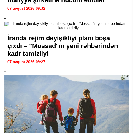
maliyyə şirkətinə hücum ediblər
07 avqust 2026 09:32
İranda rejim dəyişikliyi planı boşa
çıxdı – "Mossad"ın yeni rəhbərindən
kadr təmizliyi
07 avqust 2026 09:27