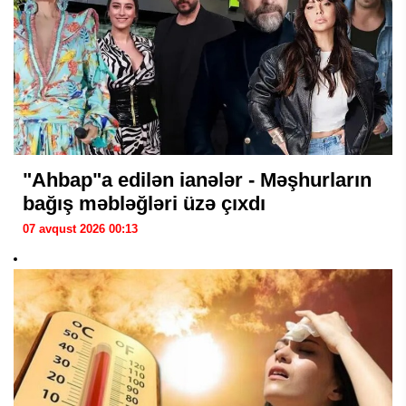
"Ahbap"a edilən ianələr - Məşhurların
bağış məbləğləri üzə çıxdı
07 avqust 2026 00:13