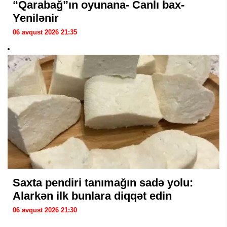
“Qarabağ”ın oyunana- Canlı bax-
Yenilənir
06 avqust 2026 21:35
Saxta pendiri tanımağın sadə yolu:
Alarkən ilk bunlara diqqət edin
06 avqust 2026 21:30