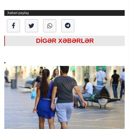
Xəbəri paylaş
DİGƏR XƏBƏRLƏR