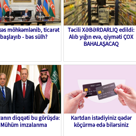
kəs möhkəmlənib, ticarət
Təcili XƏBƏRDARLIQ edildi:
başlayıb - bəs sülh?
Alıb yığın evə, qiyməti ÇOX
BAHALAŞACAQ
anın diqqəti bu görüşdə:
Kartdan istədiyiniz qədər
Mühüm imzalanma
köçürmə edə bilərsiniz