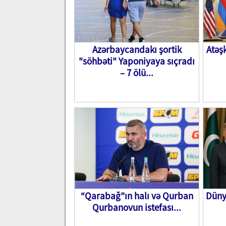
Azərbaycandakı şortik
Atəş
"söhbəti" Yaponiyaya sıçradı
– 7 ölü...
“Qarabağ”ın halı və Qurban
Düny
Qurbanovun istefası...