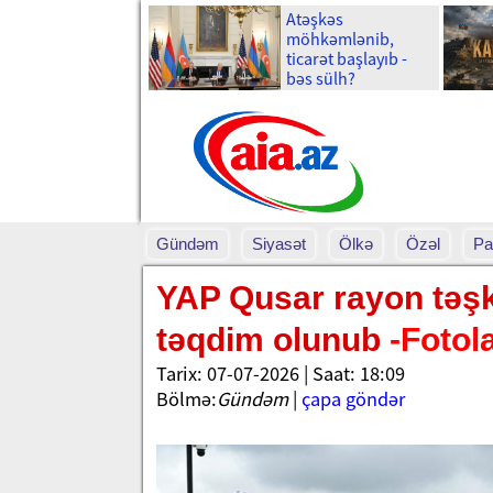
Atəşkəs
möhkəmlənib,
ticarət başlayıb -
bəs sülh?
Gündəm
Siyasət
Ölkə
Özəl
Pa
YAP Qusar rayon təşki
təqdim olunub
-Fotol
Tarix: 07-07-2026 | Saat: 18:09
Bölmə:
Gündəm
|
çapa göndər