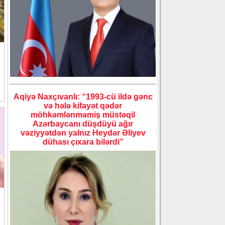
Aqiyə Naxçıvanlı: “1993-cü ildə gənc
və hələ kifayət qədər
möhkəmlənməmiş müstəqil
Azərbaycanı düşdüyü ağır
vəziyyətdən yalnız Heydər Əliyev
dühası çıxara bilərdi”