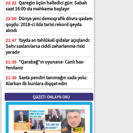
Qaregin üçün həlledici gün: Sabah
22:22
saat 16:00-da məhkəmə başlayır
Dünya yeni demoqrafik dövrə qədəm
22:00
qoydu: 2018-ci ildə tarixi rekord qeydə
alındı
Yayda ən təhlükəli qidalar açıqlandı:
21:47
Səhv saxlanılarsa ciddi zəhərlənmə riski
yaradır
“Qarabağ”ın oyunana- Canlı bax-
21:35
Yenilənir
Saxta pendiri tanımağın sadə yolu:
21:30
Alarkən ilk bunlara diqqət edin
QƏZETI ONLAYN OXU