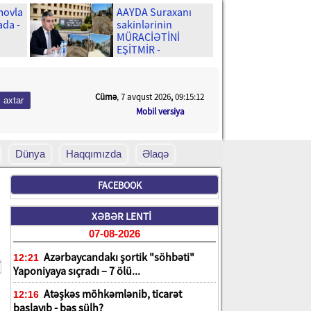
movla
AAYDA Suraxanı
ada -
sakinlərinin
MÜRACİƏTİNİ
EŞİTMİR -
Uşaqlarımız yenə
palçıq içində
məktəbə gedəcək?
Cümə
, 7 avqust 2026
,
09:15:14
Mobil versiya
Dünya
Haqqımızda
Əlaqə
FACEBOOK
XƏBƏR LENTİ
07-08-2026
Azərbaycandakı şortik "söhbəti"
12:21
Yaponiyaya sıçradı – 7 ölü...
Atəşkəs möhkəmlənib, ticarət
12:16
başlayıb - bəs sülh?