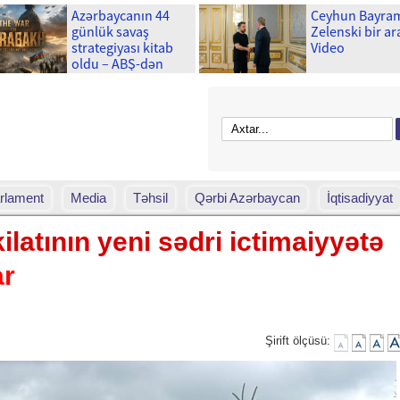
Azərbaycanın 44
Ceyhun Bayra
günlük savaş
Zelenski bir ar
strategiyası kitab
Video
oldu – ABŞ-dən
böyük araşdırma-
Foto
rlament
Media
Təhsil
Qərbi Azərbaycan
İqtisadiyyat
latının yeni sədri ictimaiyyətə
ar
Şirift ölçüsü: