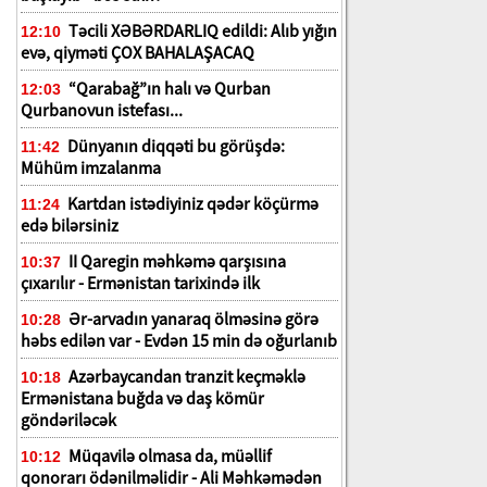
Təcili XƏBƏRDARLIQ edildi: Alıb yığın
12:10
evə, qiyməti ÇOX BAHALAŞACAQ
“Qarabağ”ın halı və Qurban
12:03
Qurbanovun istefası...
Dünyanın diqqəti bu görüşdə:
11:42
Mühüm imzalanma
Kartdan istədiyiniz qədər köçürmə
11:24
edə bilərsiniz
II Qaregin məhkəmə qarşısına
10:37
çıxarılır - Ermənistan tarixində ilk
Ər-arvadın yanaraq ölməsinə görə
10:28
həbs edilən var - Evdən 15 min də oğurlanıb
Azərbaycandan tranzit keçməklə
10:18
Ermənistana buğda və daş kömür
göndəriləcək
Müqavilə olmasa da, müəllif
10:12
qonorarı ödənilməlidir - Ali Məhkəmədən