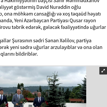
ra Hakimiyyətinin başçısı Sahir Məmmədxanov
əaliyyət göstərmiş David Nurəddin oğlu
ib, ona möhkəm cansağlığı və xoş təqaüd həyatı
manda, Yeni Azərbaycan Partiyası Qusar rayon
irovu təbrik edərək, gələcək fəaliyyətində uğurlar
lar Şurasının sədri Sənan Xəlilov, partiya
dərək yeni sədrə uğurlar arzulayıblar və ona olan
arını bildiriblər.