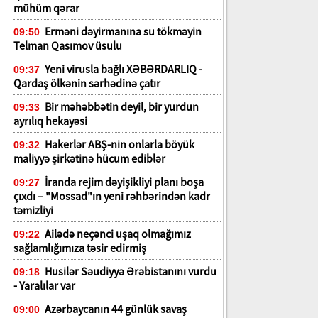
mühüm qərar
Erməni dəyirmanına su tökməyin
09:50
Telman Qasımov üsulu
Yeni virusla bağlı XƏBƏRDARLIQ -
09:37
Qardaş ölkənin sərhədinə çatır
Bir məhəbbətin deyil, bir yurdun
09:33
ayrılıq hekayəsi
Hakerlər ABŞ-nin onlarla böyük
09:32
maliyyə şirkətinə hücum ediblər
İranda rejim dəyişikliyi planı boşa
09:27
çıxdı – "Mossad"ın yeni rəhbərindən kadr
təmizliyi
Ailədə neçənci uşaq olmağımız
09:22
sağlamlığımıza təsir edirmiş
Husilər Səudiyyə Ərəbistanını vurdu
09:18
- Yaralılar var
Azərbaycanın 44 günlük savaş
09:00