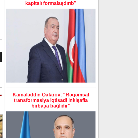
kapitalı formalaşdırıb”
Kamaləddin Qafarov: “Rəqəmsal
transformasiya iqtisadi inkişafla
birbaşa bağlıdır”