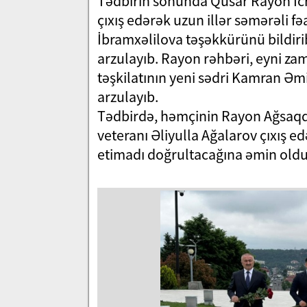
Tədbirin sonunda Qusar Rayon İc
çıxış edərək uzun illər səmərəli f
İbramxəlilova təşəkkürünü bildir
arzulayıb. Rayon rəhbəri, eyni za
təşkilatının yeni sədri Kamran Əm
arzulayıb.
Tədbirdə, həmçinin Rayon Ağsaqqal
veteranı Əliyulla Ağalarov çıxış e
etimadı doğrultacağına əmin olduql