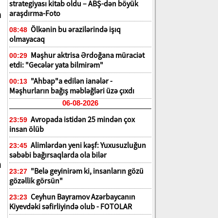
strategiyası kitab oldu – ABŞ-dən böyük
a
araşdırma-Foto
Ölkənin bu ərazilərində işıq
08:48
olmayacaq
Məşhur aktrisa Ərdoğana müraciət
00:29
etdi: "Gecələr yata bilmirəm"
"Ahbap"a edilən ianələr -
00:13
Məşhurların bağış məbləğləri üzə çıxdı
06-08-2026
Avropada istidən 25 mindən çox
23:59
insan ölüb
Alimlərdən yeni kəşf: Yuxusuzluğun
23:45
səbəbi bağırsaqlarda ola bilər
n
"Belə geyinirəm ki, insanların gözü
23:27
gözəllik görsün"
Ceyhun Bayramov Azərbaycanın
23:23
Kiyevdəki səfirliyində olub - FOTOLAR