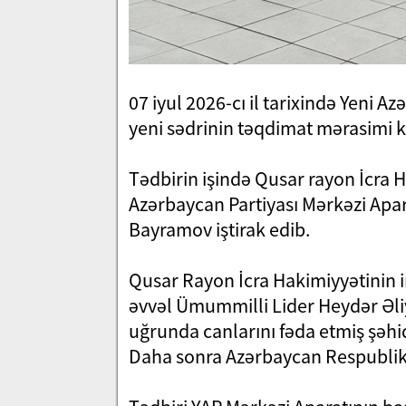
07 iyul 2026-cı il tarixində Yeni A
yeni sədrinin təqdimat mərasimi ke
Tədbirin işində Qusar rayon İcra
Azərbaycan Partiyası Mərkəzi Apar
Bayramov iştirak edib.
Qusar Rayon İcra Hakimiyyətinin i
əvvəl Ümummilli Lider Heydər Əli
uğrunda canlarını fəda etmiş şəhidl
Daha sonra Azərbaycan Respublika