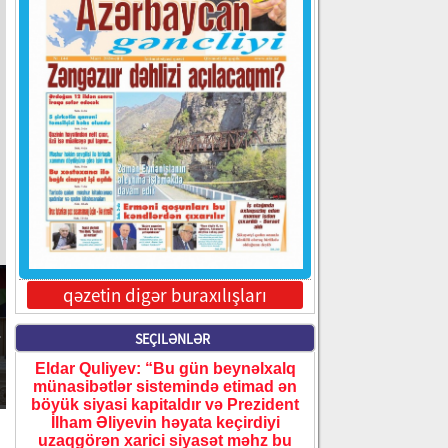
qəzetin digər buraxılışları
SEÇILƏNLƏR
Eldar Quliyev: “Bu gün beynəlxalq
münasibətlər sistemində etimad ən
böyük siyasi kapitaldır və Prezident
İlham Əliyevin həyata keçirdiyi
uzaqgörən xarici siyasət məhz bu