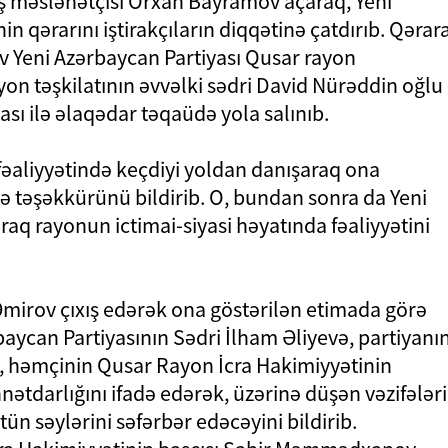
aş məsləhətçisi Orxan Bayramov açaraq, Yeni
n qərarını iştirakçıların diqqətinə çatdırıb. Qərar
 Yeni Azərbaycan Partiyası Qusar rayon
ayon təşkilatının əvvəlki sədri David Nürəddin oğlu
sı ilə əlaqədar təqaüdə yola salınıb.
 fəaliyyətində keçdiyi yoldan danışaraq ona
ə təşəkkürünü bildirib. O, bundan sonra da Yeni
aq rayonun ictimai-siyasi həyatında fəaliyyətini
mirov çıxış edərək ona göstərilən etimada görə
baycan Partiyasının Sədri İlham Əliyevə, partiyanı
a, həmçinin Qusar Rayon İcra Hakimiyyətinin
tdarlığını ifadə edərək, üzərinə düşən vəzifələri
ün səylərini səfərbər edəcəyini bildirib.