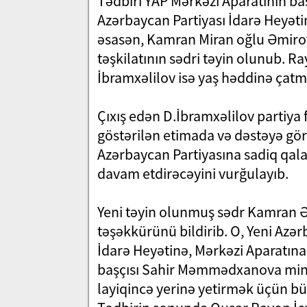
Tədbiri YAP Mərkəzi Aparatının b
Azərbaycan Partiyası İdarə Heyətini
əsasən, Kamran Miran oğlu Əmirov
təşkilatının sədri təyin olunub. R
İbramxəlilov isə yaş həddinə çatma
Çıxış edən D.İbramxəlilov partiya
göstərilən etimada və dəstəyə gör
Azərbaycan Partiyasına sadiq qalar
davam etdirəcəyini vurğulayıb.
Yeni təyin olunmuş sədr Kamran Ə
təşəkkürünü bildirib. O, Yeni Azər
İdarə Heyətinə, Mərkəzi Aparatın
başçısı Sahir Məmmədxanova minnə
layiqincə yerinə yetirmək üçün büt