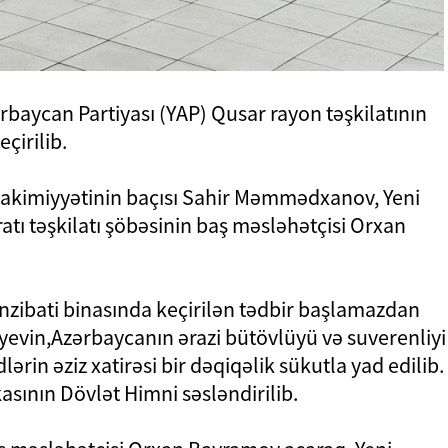
zərbaycan Partiyası (YAP) Qusar rayon təşkilatının
çirilib.
 Hakimiyyətinin baçısı Sahir Məmmədxanov, Yeni
atı təşkilatı şöbəsinin baş məsləhətçisi Orxan
nzibati binasında keçirilən tədbir başlamazdan
yevin,Azərbaycanın ərazi bütövlüyü və suverenliyi
ərin əziz xatirəsi bir dəqiqəlik sükutla yad edilib.
sının Dövlət Himni səsləndirilib.