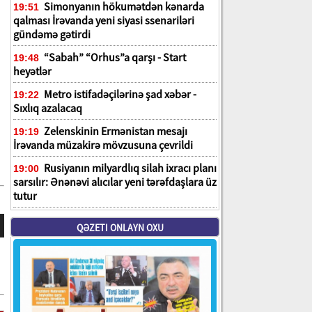
Simonyanın hökumətdən kənarda
19:51
qalması İrəvanda yeni siyasi ssenariləri
gündəmə gətirdi
“Sabah” “Orhus”a qarşı - Start
19:48
heyətlər
Metro istifadəçilərinə şad xəbər -
19:22
Sıxlıq azalacaq
Zelenskinin Ermənistan mesajı
19:19
İrəvanda müzakirə mövzusuna çevrildi
Rusiyanın milyardlıq silah ixracı planı
19:00
sarsılır: Ənənəvi alıcılar yeni tərəfdaşlara üz
tutur
QƏZETI ONLAYN OXU