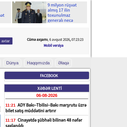
9 milyon rüşvət
almış 17 ilin
mət
toxunulmaz
generalı necə
çökdü?
Cümə axşamı
, 6 avqust 2026
,
07:23:24
Mobil versiya
Dünya
Haqqımızda
Əlaqə
FACEBOOK
XƏBƏR LENTİ
06-08-2026
ADY Bakı–Tbilisi–Bakı marşrutu üzrə
11:21
bilet satış müddətini artırır
Cinayətdə şübhəli bilinən 48 nəfər
11:17
saxlanıldı