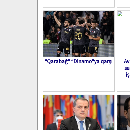
“Qarabağ” “Dinamo”ya qarşı
Av
sa
i