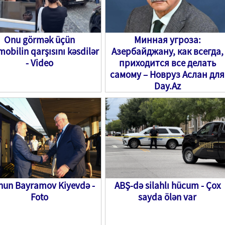
Onu görmək üçün
Минная угроза:
obilin qarşısını kəsdilər
Азербайджану, как всегда,
- Video
приходится все делать
самому – Новруз Аслан для
Day.Az
hun Bayramov Kiyevdə -
ABŞ-də silahlı hücum - Çox
Foto
sayda ölən var