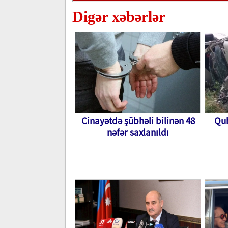
Digər xəbərlər
Cinayətdə şübhəli bilinən 48
Qub
nəfər saxlanıldı