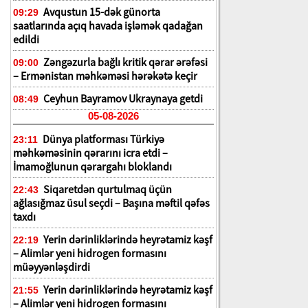
Avqustun 15-dək günorta
09:29
saatlarında açıq havada işləmək qadağan
edildi
Zəngəzurla bağlı kritik qərar ərəfəsi
09:00
– Ermənistan məhkəməsi hərəkətə keçir
Ceyhun Bayramov Ukraynaya getdi
08:49
05-08-2026
Dünya platforması Türkiyə
23:11
məhkəməsinin qərarını icra etdi –
İmamoğlunun qərargahı bloklandı
Siqaretdən qurtulmaq üçün
22:43
ağlasığmaz üsul seçdi – Başına məftil qəfəs
taxdı
Yerin dərinliklərində heyrətamiz kəşf
22:19
– Alimlər yeni hidrogen formasını
müəyyənləşdirdi
Yerin dərinliklərində heyrətamiz kəşf
21:55
– Alimlər yeni hidrogen formasını