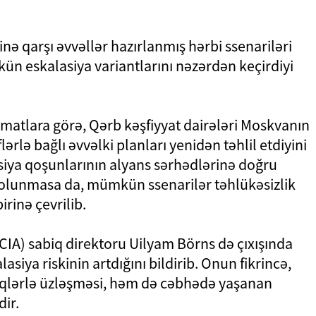
nə qarşı əvvəllər hazırlanmış hərbi ssenariləri
n eskalasiya variantlarını nəzərdən keçirdiyi
atlara görə, Qərb kəşfiyyat dairələri Moskvanın
rlə bağlı əvvəlki planları yenidən təhlil etdiyini
Rusiya qoşunlarının alyans sərhədlərinə doğru
olunmasa da, mümkün ssenarilər təhlükəsizlik
rinə çevrilib.
(CIA) sabiq direktoru Uilyam Börns də çıxışında
iya riskinin artdığını bildirib. Onun fikrincə,
iqlərlə üzləşməsi, həm də cəbhədə yaşanan
dir.