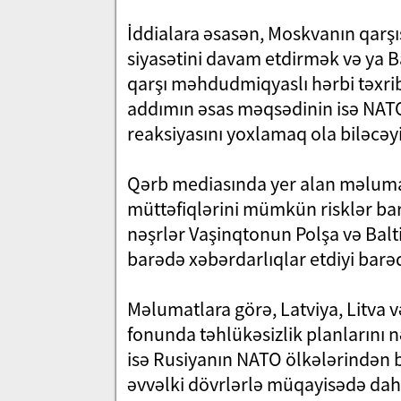
İddialara əsasən, Moskvanın qarşıs
siyasətini davam etdirmək və ya B
qarşı məhdudmiqyaslı hərbi təxrib
addımın əsas məqsədinin isə NAT
reaksiyasını yoxlamaq ola biləcəyi 
Qərb mediasında yer alan məlumatl
müttəfiqlərini mümkün risklər ba
nəşrlər Vaşinqtonun Polşa və Balt
barədə xəbərdarlıqlar etdiyi bar
Məlumatlara görə, Latviya, Litva 
fonunda təhlükəsizlik planlarını nəz
isə Rusiyanın NATO ölkələrindən b
əvvəlki dövrlərlə müqayisədə daha