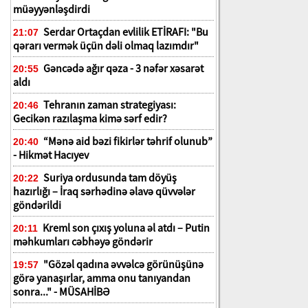
müəyyənləşdirdi
Serdar Ortaçdan evlilik ETİRAFI: "Bu
21:07
qərarı vermək üçün dəli olmaq lazımdır"
Gəncədə ağır qəza - 3 nəfər xəsarət
20:55
aldı
Tehranın zaman strategiyası:
20:46
Gecikən razılaşma kimə sərf edir?
“Mənə aid bəzi fikirlər təhrif olunub”
20:40
- Hikmət Hacıyev
Suriya ordusunda tam döyüş
20:22
hazırlığı – İraq sərhədinə əlavə qüvvələr
göndərildi
Kreml son çıxış yoluna əl atdı – Putin
20:11
məhkumları cəbhəyə göndərir
"Gözəl qadına əvvəlcə görünüşünə
19:57
n
görə yanaşırlar, amma onu tanıyandan
sonra..." - MÜSAHİBƏ