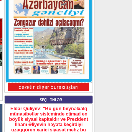
qəzetin digər buraxılışları
SEÇILƏNLƏR
Eldar Quliyev: “Bu gün beynəlxalq
münasibətlər sistemində etimad ən
böyük siyasi kapitaldır və Prezident
İlham Əliyevin həyata keçirdiyi
uzaqgörən xarici siyasət məhz bu