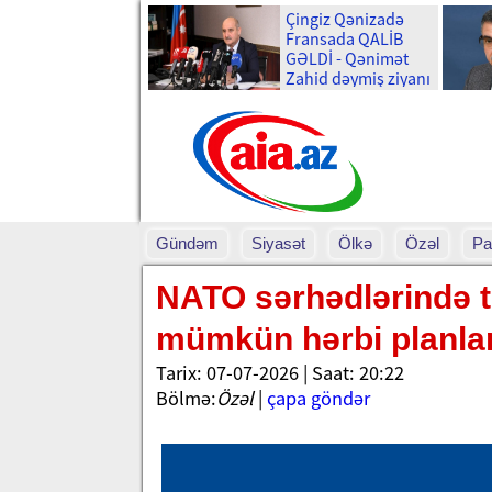
Çingiz Qənizadə
Fransada QALİB
GƏLDİ - Qənimət
Zahid dəymiş ziyanı
qəpiyinə kimi
ÖDƏDİ
Gündəm
Siyasət
Ölkə
Özəl
Pa
NATO sərhədlərində t
mümkün hərbi planları 
Tarix: 07-07-2026 | Saat: 20:22
Bölmə:
Özəl
|
çapa göndər