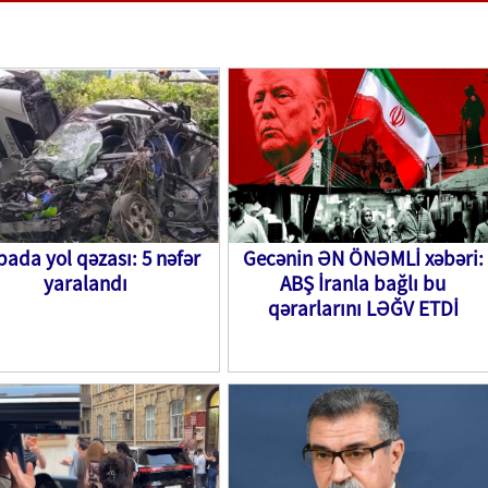
ada yol qəzası: 5 nəfər
Gecənin ƏN ÖNƏMLİ xəbəri:
yaralandı
ABŞ İranla bağlı bu
qərarlarını LƏĞV ETDİ