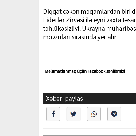
Diqqət çəkən məqamlardan biri də
Liderlər Zirvəsi ilə eyni vaxta tə
təhlükəsizliyi, Ukrayna müharibə
mövzuları sırasında yer alır.
Məlumatlanmaq üçün Facebook səhifəmizi
Xəbəri paylaş