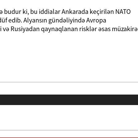
 budur ki, bu iddialar Ankarada keçirilən NATO
sadüf edib. Alyansın gündəliyində Avropa
si və Rusiyadan qaynaqlanan risklər əsas müzakirə