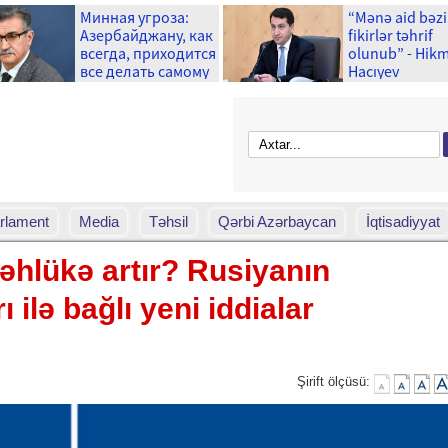
Минная угроза:
“Mənə aid bəzi
Азербайджану, как
fikirlər təhrif
всегда, приходится
olunub” - Hik
все делать самому
Hacıyev
– Новруз Аслан для
Day.Az
rlament
Media
Təhsil
Qərbi Azərbaycan
İqtisadiyyat
əhlükə artır? Rusiyanın
ilə bağlı yeni iddialar
Şirift ölçüsü: