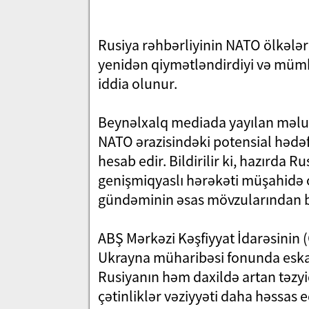
Rusiya rəhbərliyinin NATO ölkələri
yenidən qiymətləndirdiyi və mümkü
iddia olunur.
Beynəlxalq mediada yayılan məlum
NATO ərazisindəki potensial hədəflə
hesab edir. Bildirilir ki, hazırda 
genişmiqyaslı hərəkəti müşahidə 
gündəminin əsas mövzularından bi
ABŞ Mərkəzi Kəşfiyyat İdarəsinin 
Ukrayna müharibəsi fonunda eskalas
Rusiyanın həm daxildə artan təzy
çətinliklər vəziyyəti daha həssas e