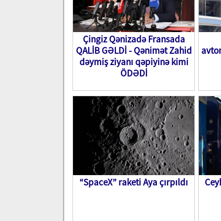
Çingiz Qənizadə Fransada
QALİB GƏLDİ - Qənimət Zahid
avtom
dəymiş ziyanı qəpiyinə kimi
ÖDƏDİ
“SpaceX” raketi Aya çırpıldı
Cey