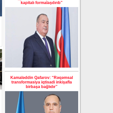
kapitalı formalaşdırıb”
Kamaləddin Qafarov: “Rəqəmsal
transformasiya iqtisadi inkişafla
birbaşa bağlıdır”