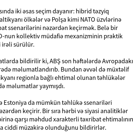
ında iki əsas seçim dayanır: hibrid təzyiq
altikyanı ölkələr və Polşa kimi NATO üzvlərinə
at ssenarilərini nəzərdən keçirmək. Belə bir
O-nun kollektiv müdafiə mexanizminin praktik
irəli sürülür.
arda bildirilir ki, ABŞ son həftələrdə Avropadakı
rədə məlumatlandırıb. Bundan əvvəl də müxtəlif
ikyanı regionla bağlı ehtimal olunan təhlükələr
ədə məlumatlar yaymışdı.
və Estoniya da mümkün təhlükə ssenariləri
ərdən keçirir. Bir sıra hərbi və siyasi analitiklər
irinə qarşı məhdud xarakterli təxribat ehtimalını
 ciddi müzakirə olunduğunu bildirirlər.