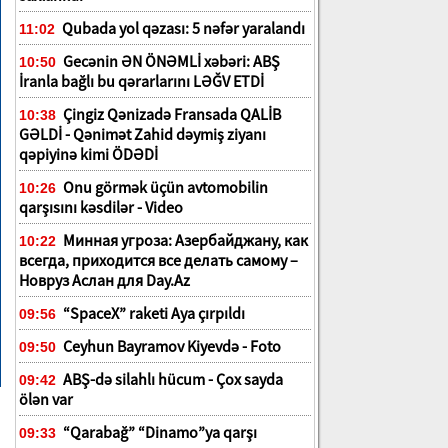
Qubada yol qəzası: 5 nəfər yaralandı
11:02
Gecənin ƏN ÖNƏMLİ xəbəri: ABŞ
10:50
İranla bağlı bu qərarlarını LƏĞV ETDİ
Çingiz Qənizadə Fransada QALİB
10:38
GƏLDİ - Qənimət Zahid dəymiş ziyanı
qəpiyinə kimi ÖDƏDİ
Onu görmək üçün avtomobilin
10:26
qarşısını kəsdilər - Video
Минная угроза: Азербайджану, как
10:22
всегда, приходится все делать самому –
Новруз Аслан для Day.Az
“SpaceX” raketi Aya çırpıldı
09:56
Ceyhun Bayramov Kiyevdə - Foto
09:50
ABŞ-də silahlı hücum - Çox sayda
09:42
ölən var
“Qarabağ” “Dinamo”ya qarşı
09:33