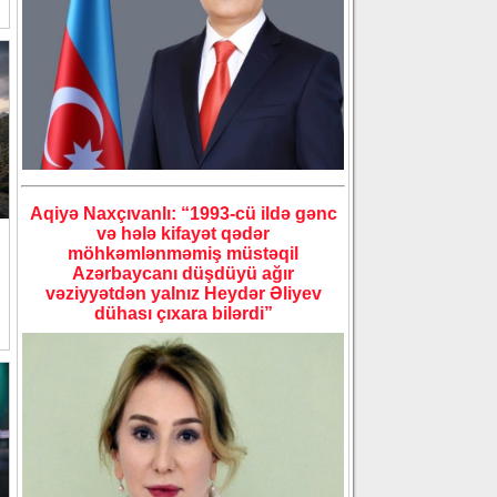
Aqiyə Naxçıvanlı: “1993-cü ildə gənc
və hələ kifayət qədər
möhkəmlənməmiş müstəqil
Azərbaycanı düşdüyü ağır
vəziyyətdən yalnız Heydər Əliyev
dühası çıxara bilərdi”