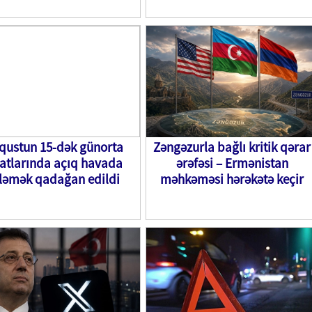
qustun 15-dək günorta
Zəngəzurla bağlı kritik qərar
atlarında açıq havada
ərəfəsi – Ermənistan
şləmək qadağan edildi
məhkəməsi hərəkətə keçir