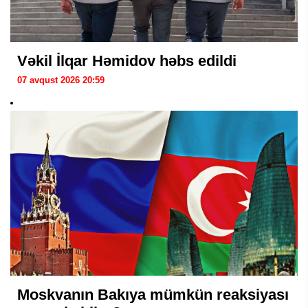
Vəkil İlqar Həmidov həbs edildi
07 avqust 2026 20:59
Moskvanın Bakıya mümkün reaksiyası