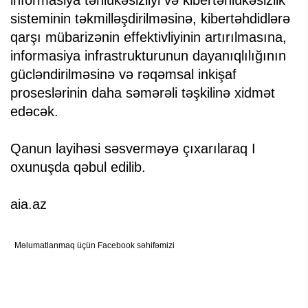
informasiya təhlükəsizliyi və kibertəhlükəsizlik
sisteminin təkmilləşdirilməsinə, kibertəhdidlərə
qarşı mübarizənin effektivliyinin artırılmasına,
informasiya infrastrukturunun dayanıqlılığının
gücləndirilməsinə və rəqəmsal inkişaf
proseslərinin daha səmərəli təşkilinə xidmət
edəcək.
Qanun layihəsi səsverməyə çıxarılaraq I
oxunuşda qəbul edilib.
aia.az
Məlumatlanmaq üçün Facebook səhifəmizi