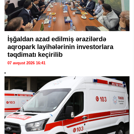
İşğaldan azad edilmiş ərazilərdə
aqropark layihələrinin investorlara
təqdimatı keçirilib
07 avqust 2026 16:41