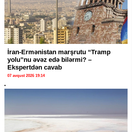
İran-Ermənistan marşrutu “Tramp
yolu”nu əvəz edə bilərmi? –
Ekspertdən cavab
07 avqust 2026 19:14