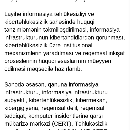
Layihə informasiya təhlükəsizliyi və
kibertəhlükəsizlik sahəsində hüquqi
tənzimləmənin təkmilləşdirilməsi, informasiya
infrastrukturunun kibertəhdidlərdən qorunması,
kibertəhlükəsizlik üzrə institusional
mexanizmlərin yaradılması və rəqəmsal inkişaf
proseslərinin hüquqi əsaslarının müəyyən
edilməsi məqsədilə hazırlanıb.
Sənədə əsasən, qanuna informasiya
infrastrukturu, informasiya infrastrukturu
subyekti, kibertəhlükəsizlik, kiberməkan,
kibergigiyena, rəqəmsal dəlil, rəqəmsal
tədqiqat, kompüter insidentlərinə qarşı
mübarizə mərkəzi (CERT), Təhlükəsizlik