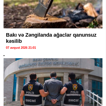
Bakı və Zəngilanda ağaclar qanunsuz
kəsilib
07 avqust 2026 21:01