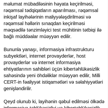
məlumat mübadiləsinin həyata keçirilməsi,
rəqəmsal tədqiqatların aparılması, rəqəmsal
inkişaf layihələrinin maliyyələşdirilməsi və
rəqəmsal həllərin sınaqdan keçirilməsi
məqsədilə tənzimləyici test mühitinin tətbiqi ilə
bağlı müddəalar müəyyən edilir.
Bununla yanaşı, informasiya infrastrukturu
subyektləri, internet provayderlər, host
provayderlər və internet informasiya
ehtiyatlarının sahibləri üçün kibertəhlükəsizlik
sahəsində yeni öhdəliklər müəyyən edilir, Milli
CERT-in fəaliyyət istiqamətləri və səlahiyyətləri
genişləndirilir.
Qeyd olunub ki, layihənin qəbul edilməsi ölkədə