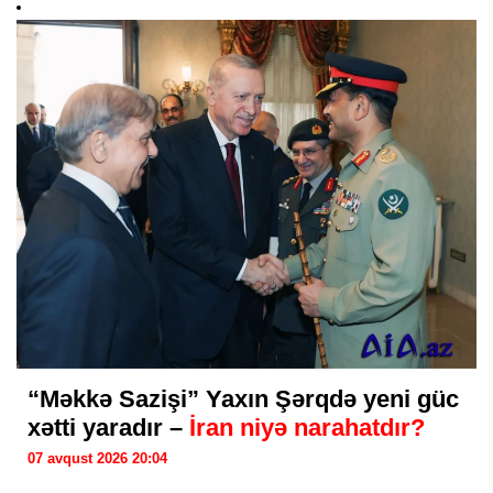
“Məkkə Sazişi” Yaxın Şərqdə yeni güc
xətti yaradır –
İran niyə narahatdır?
07 avqust 2026 20:04