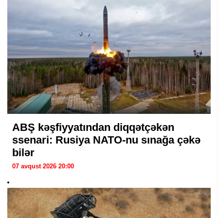
ABŞ kəşfiyyatından diqqətçəkən
ssenari: Rusiya NATO-nu sınağa çəkə
bilər
07 avqust 2026 20:00