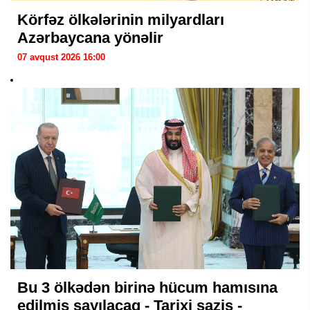
Körfəz ölkələrinin milyardları
Azərbaycana yönəlir
07 avqust 2026 16:00
Bu 3 ölkədən birinə hücum hamısına
edilmiş sayılacaq - Tarixi saziş -