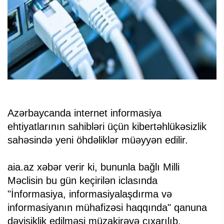
Azərbaycanda internet informasiya
ehtiyatlarının sahibləri üçün kibertəhlükəsizlik
sahəsində yeni öhdəliklər müəyyən edilir.
aia.az xəbər verir ki, bununla bağlı Milli
Məclisin bu gün keçirilən iclasında
"İnformasiya, informasiyalaşdırma və
informasiyanın mühafizəsi haqqında" qanuna
dəyişiklik edilməsi müzakirəyə çıxarılıb.