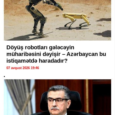
Döyüş robotları gələcəyin
müharibəsini dəyişir – Azərbaycan bu
istiqamətdə haradadır?
07 avqust 2026 19:46