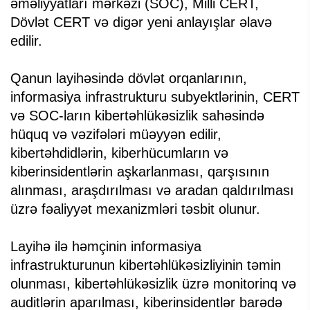
əməliyyatları mərkəzi (SOC), Milli CERT,
Dövlət CERT və digər yeni anlayışlar əlavə
edilir.
Qanun layihəsində dövlət orqanlarının,
informasiya infrastrukturu subyektlərinin, CERT
və SOC-ların kibertəhlükəsizlik sahəsində
hüquq və vəzifələri müəyyən edilir,
kibertəhdidlərin, kiberhücumların və
kiberinsidentlərin aşkarlanması, qarşısının
alınması, araşdırılması və aradan qaldırılması
üzrə fəaliyyət mexanizmləri təsbit olunur.
Layihə ilə həmçinin informasiya
infrastrukturunun kibertəhlükəsizliyinin təmin
olunması, kibertəhlükəsizlik üzrə monitorinq və
auditlərin aparılması, kiberinsidentlər barədə