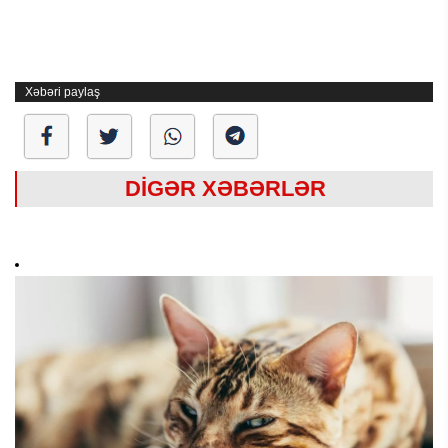
Xəbəri paylaş
DİGƏR XƏBƏRLƏR