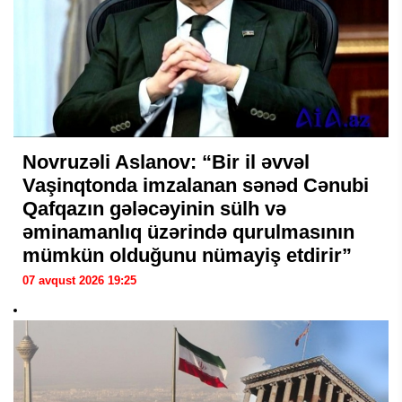
Novruzəli Aslanov: “Bir il əvvəl
Vaşinqtonda imzalanan sənəd Cənubi
Qafqazın gələcəyinin sülh və
əminamanlıq üzərində qurulmasının
mümkün olduğunu nümayiş etdirir”
07 avqust 2026 19:25