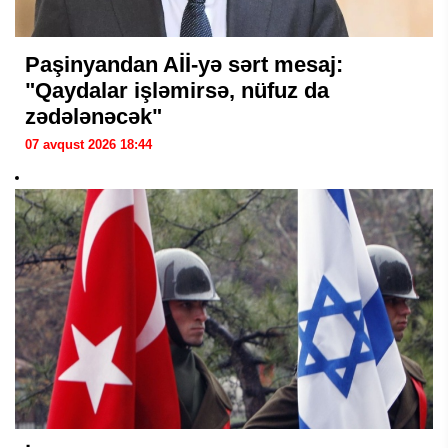
Paşinyandan Aİİ-yə sərt mesaj:
"Qaydalar işləmirsə, nüfuz da
zədələnəcək"
07 avqust 2026 18:44