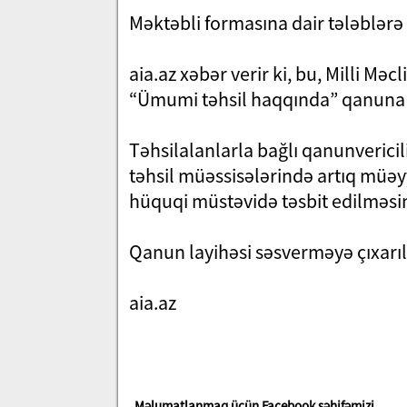
Məktəbli formasına dair tələblərə 
aia.az xəbər verir ki, bu, Milli Mə
“Ümumi təhsil haqqında” qanuna d
Təhsilalanlarla bağlı qanunverici
təhsil müəssisələrində artıq müəy
hüquqi müstəvidə təsbit edilməsin
Qanun layihəsi səsverməyə çıxarıl
aia.az
Məlumatlanmaq üçün Facebook səhifəmizi