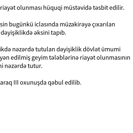
riayət olunması hüquqi müstəvidə təsbit edilir.
clisin bugünkü iclasında müzakirəyə çıxarılan
əyişiklikdə əksini tapıb.
likdə nəzərdə tutulan dəyişiklik dövlət ümumi
yən edilmiş geyim tələblərinə riayət olunmasının
i nəzərdə tutur.
araq III oxunuşda qəbul edilib.