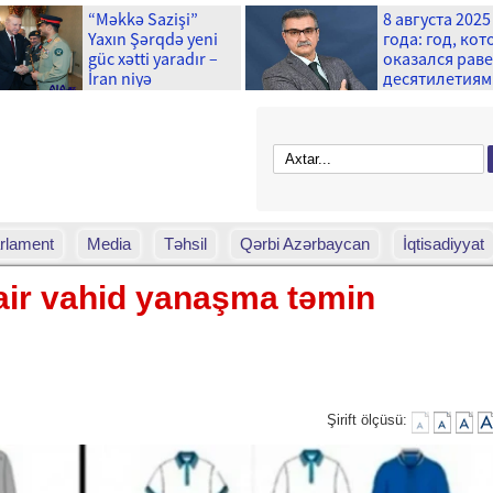
“Məkkə Sazişi”
8 августа 2025
Yaxın Şərqdə yeni
года: год, ко
güc xətti yaradır –
оказался рав
İran niyə
десятилетиям
narahatdır?
rlament
Media
Təhsil
Qərbi Azərbaycan
İqtisadiyyat
air vahid yanaşma təmin
Şirift ölçüsü: