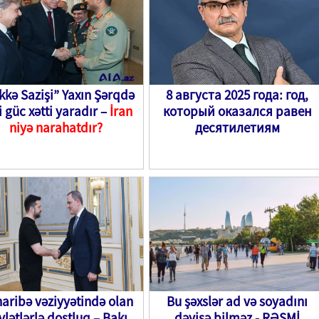
kə Sazişi” Yaxın Şərqdə
8 августа 2025 года: год,
i güc xətti yaradır –
İran
который оказался равен
niyə narahatdır?
десятилетиям
aribə vəziyyətində olan
Bu şəxslər ad və soyadını
vlətlərlə dostluq – Bakı
dəyişə bilməz - RƏSMİ