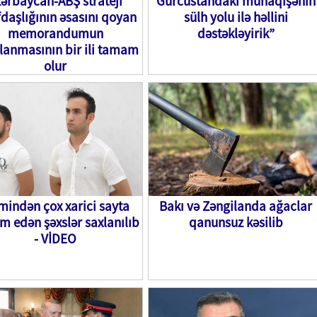
ərbaycan-ABŞ strateji
Gürcüstandakı münaqişənin
fdaşlığının əsasını qoyan
sülh yolu ilə həllini
memorandumun
dəstəkləyirik”
lanmasının bir ili tamam
olur
 mindən çox xarici sayta
Bakı və Zəngilanda ağaclar
m edən şəxslər saxlanılıb
qanunsuz kəsilib
- VİDEO