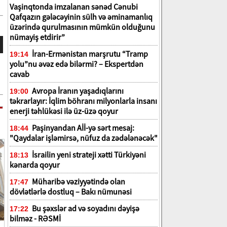
Vaşinqtonda imzalanan sənəd Cənubi
Qafqazın gələcəyinin sülh və əminamanlıq
üzərində qurulmasının mümkün olduğunu
nümayiş etdirir”
İran-Ermənistan marşrutu “Tramp
19:14
yolu”nu əvəz edə bilərmi? – Ekspertdən
cavab
Avropa İranın yaşadıqlarını
19:00
təkrarlayır: İqlim böhranı milyonlarla insanı
enerji təhlükəsi ilə üz-üzə qoyur
Paşinyandan Aİİ-yə sərt mesaj:
18:44
"Qaydalar işləmirsə, nüfuz da zədələnəcək"
İsrailin yeni strateji xətti Türkiyəni
18:13
kənarda qoyur
Müharibə vəziyyətində olan
17:47
dövlətlərlə dostluq – Bakı nümunəsi
Bu şəxslər ad və soyadını dəyişə
17:22
bilməz - RƏSMİ