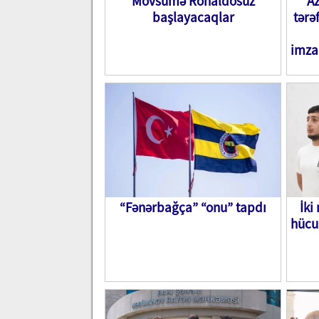
Mövsümə Ronaldosuz
Az
başlayacaqlar
tərə
imza
“Fənərbağça” “onu” tapdı
İki
hücu