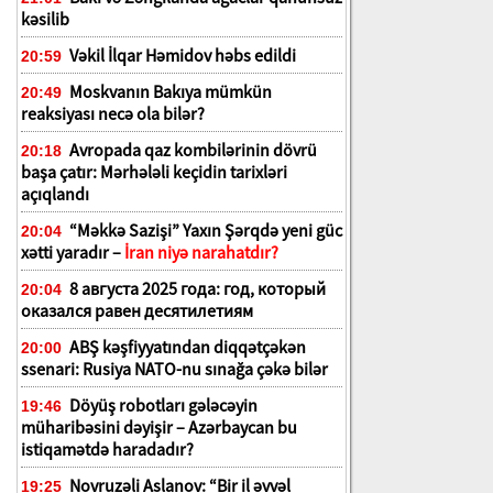
kəsilib
Vəkil İlqar Həmidov həbs edildi
20:59
Moskvanın Bakıya mümkün
20:49
reaksiyası necə ola bilər?
Avropada qaz kombilərinin dövrü
20:18
başa çatır: Mərhələli keçidin tarixləri
açıqlandı
“Məkkə Sazişi” Yaxın Şərqdə yeni güc
20:04
xətti yaradır –
İran niyə narahatdır?
8 августа 2025 года: год, который
20:04
оказался равен десятилетиям
ABŞ kəşfiyyatından diqqətçəkən
20:00
ssenari: Rusiya NATO-nu sınağa çəkə bilər
Döyüş robotları gələcəyin
19:46
müharibəsini dəyişir – Azərbaycan bu
istiqamətdə haradadır?
Novruzəli Aslanov: “Bir il əvvəl
19:25