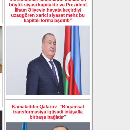
böyük siyasi kapitaldır və Prezident
İlham Əliyevin həyata keçirdiyi
uzaqgörən xarici siyasət məhz bu
kapitalı formalaşdırıb”
ı
a
Kamaləddin Qafarov: “Rəqəmsal
transformasiya iqtisadi inkişafla
birbaşa bağlıdır”