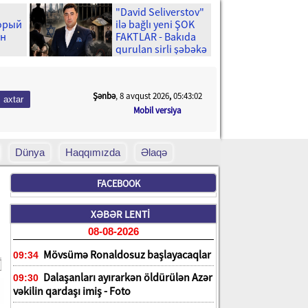
"David Seliverstov"
торый
ilə bağlı yeni ŞOK
ен
FAKTLAR - Bakıda
qurulan sirli şəbəkə
və ...
Şənbə
, 8 avqust 2026
,
05:43:03
Mobil versiya
Dünya
Haqqımızda
Əlaqə
FACEBOOK
XƏBƏR LENTİ
08-08-2026
Mövsümə Ronaldosuz başlayacaqlar
09:34
Dalaşanları ayırarkən öldürülən Azər
09:30
vəkilin qardaşı imiş - Foto