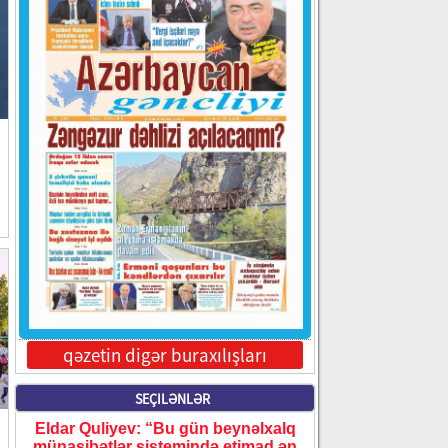
qəzetin digər buraxılışları
SEÇILƏNLƏR
Eldar Quliyev: “Bu gün beynəlxalq
münasibətlər sistemində etimad ən