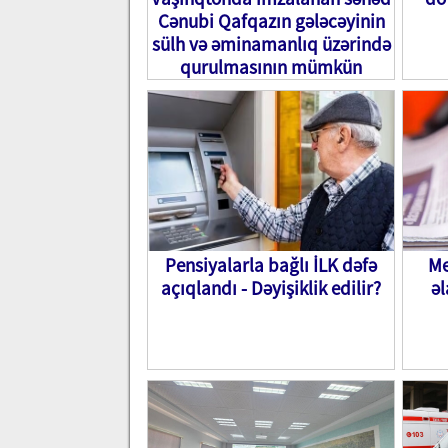
Cənubi Qafqazın gələcəyinin
sülh və əminamanlıq üzərində
qurulmasının mümkün
olduğunu nümayiş etdirir”
Pensiyalarla bağlı İLK dəfə
Me
açıqlandı - Dəyişiklik edilir?
əl