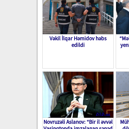
Vəkil İlqar Həmidov həbs
“Mək
edildi
yen
Novruzəli Aslanov: “Bir il əvvəl
Müh
Vaşinqtonda imzalanan sənəd
dö