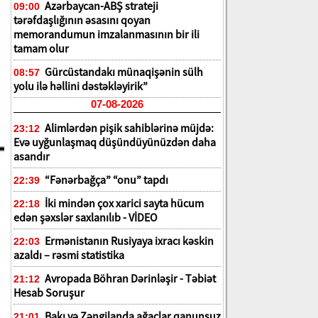
Azərbaycan-ABŞ strateji
09:00
tərəfdaşlığının əsasını qoyan
memorandumun imzalanmasının bir ili
tamam olur
Gürcüstandakı münaqişənin sülh
08:57
yolu ilə həllini dəstəkləyirik”
07-08-2026
Alimlərdən pişik sahiblərinə müjdə:
23:12
Evə uyğunlaşmaq düşündüyünüzdən daha
asandır
“Fənərbağça” “onu” tapdı
22:39
İki mindən çox xarici sayta hücum
22:18
edən şəxslər saxlanılıb - VİDEO
Ermənistanın Rusiyaya ixracı kəskin
22:03
azaldı – rəsmi statistika
Avropada Böhran Dərinləşir - Təbiət
21:12
Hesab Soruşur
Bakı və Zəngilanda ağaclar qanunsuz
21:01