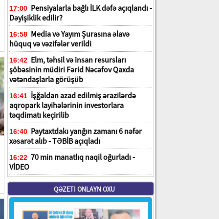
Pensiyalarla bağlı İLK dəfə açıqlandı -
17:00
Dəyişiklik edilir?
Media və Yayım Şurasına əlavə
16:58
hüquq və vəzifələr verildi
Elm, təhsil və insan resursları
16:42
şöbəsinin müdiri Fərid Nəcəfov Qaxda
vətəndaşlarla görüşüb
İşğaldan azad edilmiş ərazilərdə
16:41
aqropark layihələrinin investorlara
təqdimatı keçirilib
Paytaxtdakı yanğın zamanı 6 nəfər
16:40
xəsarət alıb - TƏBİB açıqladı
70 min manatlıq naqil oğurladı -
16:22
VİDEO
QƏZETI ONLAYN OXU