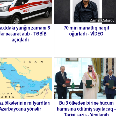
axtdakı yanğın zamanı 6
70 min manatlıq naqil
fər xəsarət alıb - TƏBİB
oğurladı - VİDEO
açıqladı
əz ölkələrinin milyardları
Bu 3 ölkədən birinə hücum
Azərbaycana yönəlir
hamısına edilmiş sayılacaq -
Tarixi saziş - Yenilənib