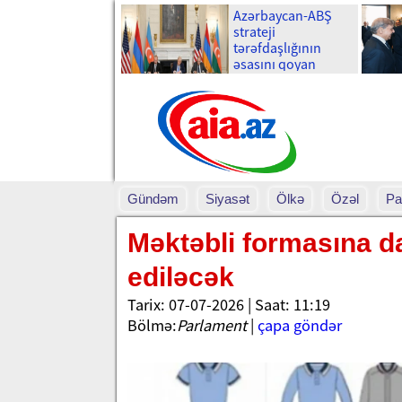
Azərbaycan-ABŞ
strateji
tərəfdaşlığının
əsasını qoyan
memorandumun
imzalanmasının bir
ili tamam olur
Gündəm
Siyasət
Ölkə
Özəl
Pa
Məktəbli formasına d
ediləcək
Tarix: 07-07-2026 | Saat: 11:19
Bölmə:
Parlament
|
çapa göndər