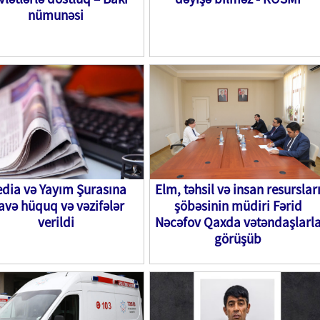
nümunəsi
dia və Yayım Şurasına
Elm, təhsil və insan resurslar
avə hüquq və vəzifələr
şöbəsinin müdiri Fərid
verildi
Nəcəfov Qaxda vətəndaşlarl
görüşüb