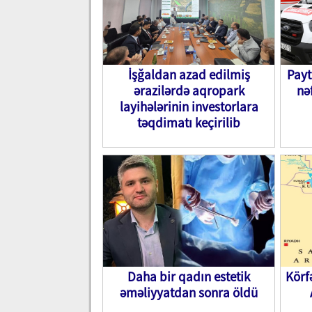
İşğaldan azad edilmiş
Payt
ərazilərdə aqropark
nə
layihələrinin investorlara
təqdimatı keçirilib
Daha bir qadın estetik
Körf
əməliyyatdan sonra öldü