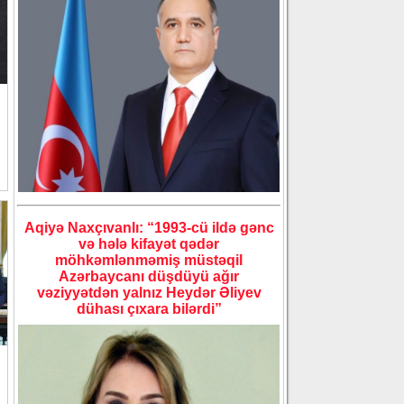
Aqiyə Naxçıvanlı: “1993-cü ildə gənc
və hələ kifayət qədər
möhkəmlənməmiş müstəqil
Azərbaycanı düşdüyü ağır
vəziyyətdən yalnız Heydər Əliyev
dühası çıxara bilərdi”