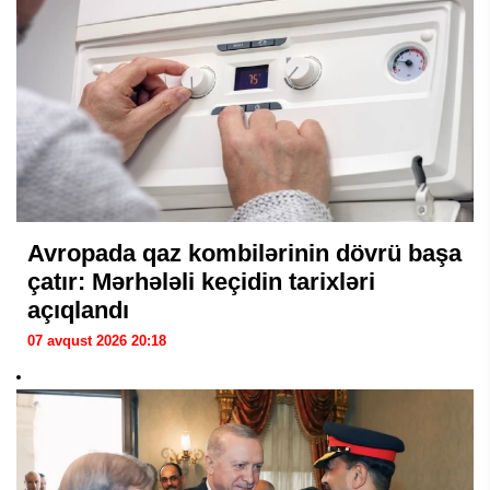
Avropada qaz kombilərinin dövrü başa
çatır: Mərhələli keçidin tarixləri
açıqlandı
07 avqust 2026 20:18