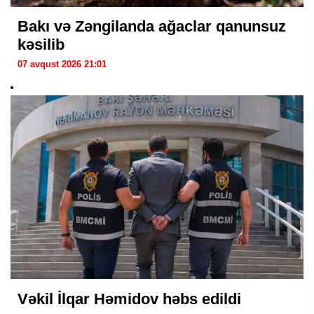
Bakı və Zəngilanda ağaclar qanunsuz
kəsilib
07 avqust 2026 21:01
Vəkil İlqar Həmidov həbs edildi