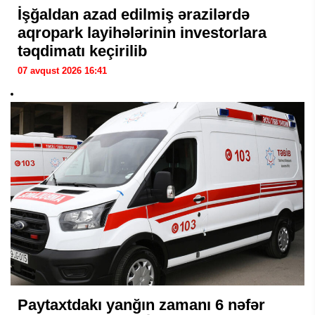
İşğaldan azad edilmiş ərazilərdə
aqropark layihələrinin investorlara
təqdimatı keçirilib
07 avqust 2026 16:41
Paytaxtdakı yanğın zamanı 6 nəfər