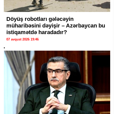
Döyüş robotları gələcəyin
müharibəsini dəyişir – Azərbaycan bu
istiqamətdə haradadır?
07 avqust 2026 19:46