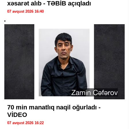
xəsarət alıb - TƏBİB açıqladı
07 avqust 2026 16:40
70 min manatlıq naqil oğurladı -
VİDEO
07 avqust 2026 16:22