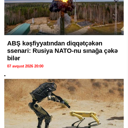
ABŞ kəşfiyyatından diqqətçəkən
ssenari: Rusiya NATO-nu sınağa çəkə
bilər
07 avqust 2026 20:00