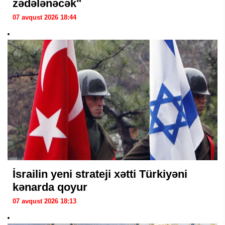
zədələnəcək"
07 avqust 2026 18:44
İsrailin yeni strateji xətti Türkiyəni
kənarda qoyur
07 avqust 2026 18:13