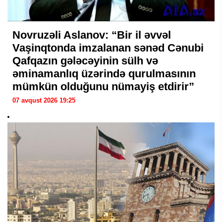
Novruzəli Aslanov: “Bir il əvvəl
Vaşinqtonda imzalanan sənəd Cənubi
Qafqazın gələcəyinin sülh və
əminamanlıq üzərində qurulmasının
mümkün olduğunu nümayiş etdirir”
07 avqust 2026 19:25