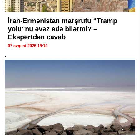
İran-Ermənistan marşrutu “Tramp
yolu”nu əvəz edə bilərmi? –
Ekspertdən cavab
07 avqust 2026 19:14