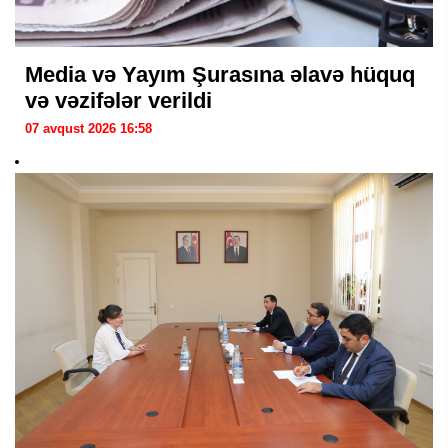
Media və Yayım Şurasına əlavə hüquq
və vəzifələr verildi
07 avqust 2026 16:58