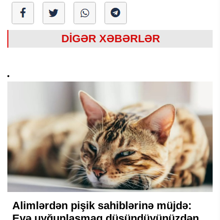
DİGƏR XƏBƏRLƏR
Alimlərdən pişik sahiblərinə müjdə:
Evə uyğunlaşmaq düşündüyünüzdən