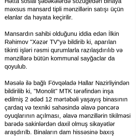
Hətta sosial şəbəkələrdə sözügedən binaya
məxsus mansard tipli mənzillərin satışı üçün
elanlar da həyata keçirilir.
Mansardın sahibi olduğunu iddia edən İlkin
Rəhimov "Xəzər TV”yə bildirib ki, aparılan
tikinti işləri rəsmi qurumlarla razılaşdırılıb və
mənzillərə bütün kommunal sayğaclar da
qoyulub.
Məsələ ilə bağlı Fövqəladə Hallar Nazirliyindən
bildirilib ki, "Monolit" MTK tərəfindən inşa
edilmiş 2 ədəd 12 mərtəbəli yaşayış binasının
çardaq və texniki sahəsində əlavə pəncərə
oyuqlarının açılması, əlavə mənzillərin tikilməsi
barədə sakinlərdən daxil olmuş sikayətlər
araşdırılb. Binaların dam hissəsinə baxış