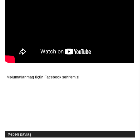
Məlumatlanmaq üçün Facebook səhifəmizi
Xəbəri paylaş