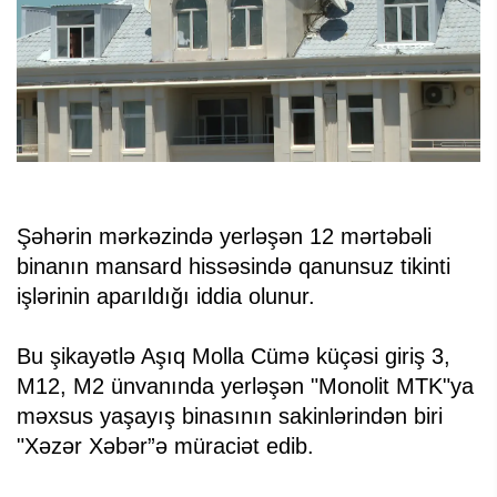
Şəhərin mərkəzində yerləşən 12 mərtəbəli
binanın mansard hissəsində qanunsuz tikinti
işlərinin aparıldığı iddia olunur.
Bu şikayətlə Aşıq Molla Cümə küçəsi giriş 3,
M12, M2 ünvanında yerləşən "Monolit MTK"ya
məxsus yaşayış binasının sakinlərindən biri
"Xəzər Xəbər”ə müraciət edib.