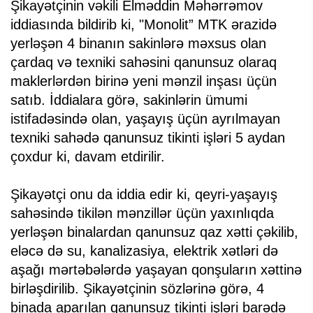
Şikayətçinin vəkili Elməddin Məhərrəmov
iddiasında bildirib ki, "Monolit” MTK ərazidə
yerləşən 4 binanın sakinlərə məxsus olan
çardaq və texniki sahəsini qanunsuz olaraq
maklerlərdən birinə yeni mənzil inşası üçün
satıb. İddialara görə, sakinlərin ümumi
istifadəsində olan, yaşayış üçün ayrılmayan
texniki sahədə qanunsuz tikinti işləri 5 aydan
çoxdur ki, davam etdirilir.
Şikayətçi onu da iddia edir ki, qeyri-yaşayış
sahəsində tikilən mənzillər üçün yaxınlıqda
yerləşən binalardan qanunsuz qaz xətti çəkilib,
eləcə də su, kanalizasiya, elektrik xətləri də
aşağı mərtəbələrdə yaşayan qonşuların xəttinə
birləşdirilib. Şikayətçinin sözlərinə görə, 4
binada aparılan qanunsuz tikinti işləri barədə