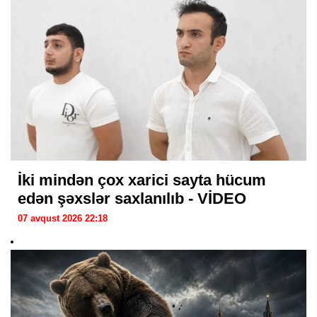
İki mindən çox xarici sayta hücum
edən şəxslər saxlanılıb - VİDEO
07 avqust 2026 22:18