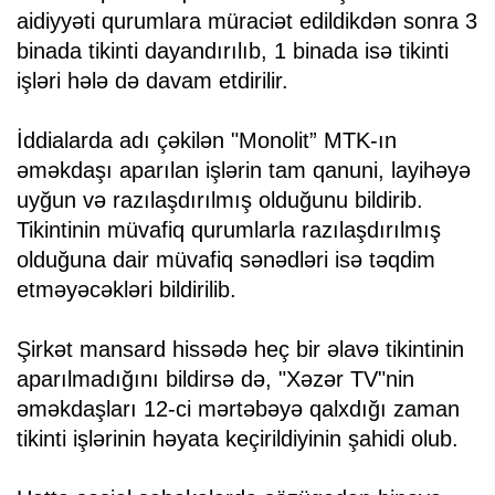
aidiyyəti qurumlara müraciət edildikdən sonra 3
binada tikinti dayandırılıb, 1 binada isə tikinti
işləri hələ də davam etdirilir.
İddialarda adı çəkilən "Monolit” MTK-ın
əməkdaşı aparılan işlərin tam qanuni, layihəyə
uyğun və razılaşdırılmış olduğunu bildirib.
Tikintinin müvafiq qurumlarla razılaşdırılmış
olduğuna dair müvafiq sənədləri isə təqdim
etməyəcəkləri bildirilib.
Şirkət mansard hissədə heç bir əlavə tikintinin
aparılmadığını bildirsə də, "Xəzər TV"nin
əməkdaşları 12-ci mərtəbəyə qalxdığı zaman
tikinti işlərinin həyata keçirildiyinin şahidi olub.