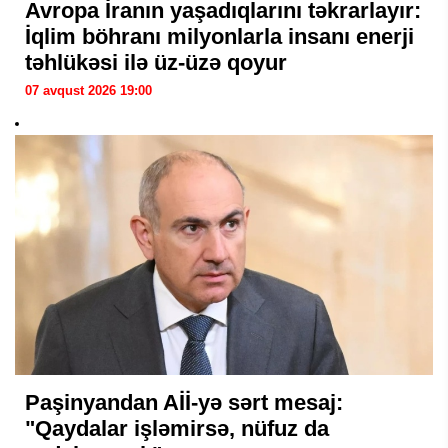
Avropa İranın yaşadıqlarını təkrarlayır:
İqlim böhranı milyonlarla insanı enerji
təhlükəsi ilə üz-üzə qoyur
07 avqust 2026 19:00
Paşinyandan Aİİ-yə sərt mesaj:
"Qaydalar işləmirsə, nüfuz da