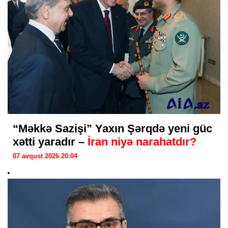
“Məkkə Sazişi” Yaxın Şərqdə yeni güc
xətti yaradır –
İran niyə narahatdır?
07 avqust 2026 20:04