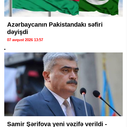
Azərbaycanın Pakistandakı səfiri
dəyişdi
07 avqust 2026 13:57
Samir Şərifova yeni vəzifə verildi -