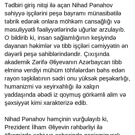
Tədbiri giriş nitqi ilə açan Nihad Pənahov
səhiyyə işçilərini peşə bayramı münasibətilə
təbrik edərək onlara möhkəm cansağlığı və
məsuliyyətli fəaliyyətlərində uğurlar arzulayıb.
O bildirib ki, insan sağlamlığının keşiyində
dayanan həkimlər və tibb işçiləri cəmiyyətin ən
dəyərli peşə sahiblərindəndir. Çıxışında
akademik Zərifə Əliyevanın Azərbaycan tibb
elminə verdiyi mühüm töhfələrdən bəhs edən
rayon təşkilatının sədri onu yüksək peşəkarlığı,
humanizmi və xeyirxahlığı ilə xalqın
yaddaşında əbədi iz qoymuş görkəmli alim və
şəxsiyyət kimi xarakterizə edib.
Nihad Pənahov həmçinin vurğulayıb ki,
Prezident İlham Əliyevin rəhbərliyi ilə