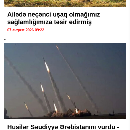
Ailədə neçənci uşaq olmağımız
sağlamlığımıza təsir edirmiş
07 avqust 2026 09:22
Husilər Səudiyyə Ərəbistanını vurdu -