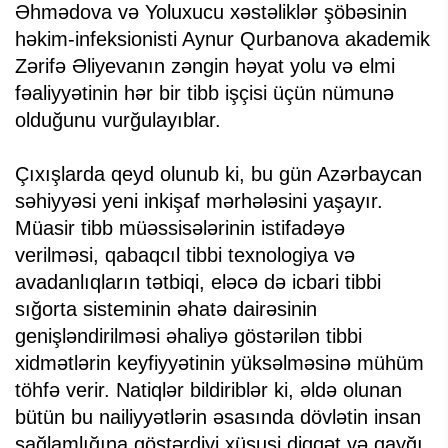
Əhmədova və Yoluxucu xəstəliklər şöbəsinin
həkim-infeksionisti Aynur Qurbanova akademik
Zərifə Əliyevanın zəngin həyat yolu və elmi
fəaliyyətinin hər bir tibb işçisi üçün nümunə
olduğunu vurğulayıblar.
Çıxışlarda qeyd olunub ki, bu gün Azərbaycan
səhiyyəsi yeni inkişaf mərhələsini yaşayır.
Müasir tibb müəssisələrinin istifadəyə
verilməsi, qabaqcıl tibbi texnologiya və
avadanlıqların tətbiqi, eləcə də icbari tibbi
sığorta sisteminin əhatə dairəsinin
genişləndirilməsi əhaliyə göstərilən tibbi
xidmətlərin keyfiyyətinin yüksəlməsinə mühüm
töhfə verir. Natiqlər bildiriblər ki, əldə olunan
bütün bu nailiyyətlərin əsasında dövlətin insan
sağlamlığına göstərdiyi xüsusi diqqət və qayğı