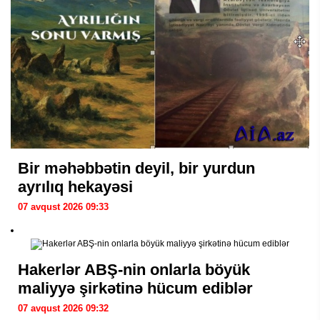
Bir məhəbbətin deyil, bir yurdun
ayrılıq hekayəsi
07 avqust 2026 09:33
Hakerlər ABŞ-nin onlarla böyük
maliyyə şirkətinə hücum ediblər
07 avqust 2026 09:32