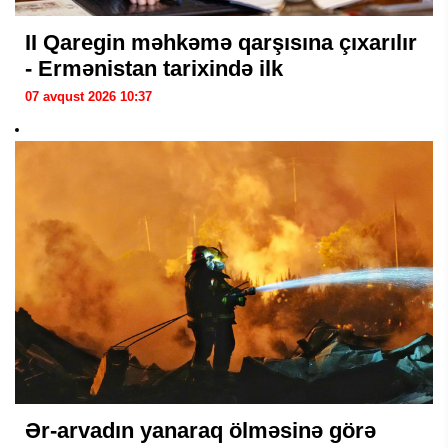
II Qaregin məhkəmə qarşısına çıxarılır
- Ermənistan tarixində ilk
07 avqust 2026 10:37
Ər-arvadın yanaraq ölməsinə görə