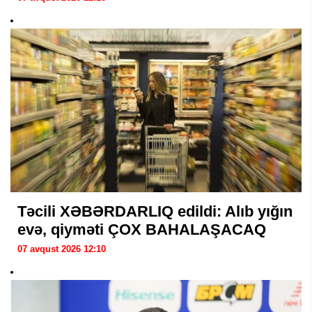
Təcili XƏBƏRDARLIQ edildi: Alıb yığın
evə, qiyməti ÇOX BAHALAŞACAQ
07 avqust 2026 12:10