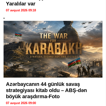
Yaralılar var
07 avqust 2026 09:18
Azərbaycanın 44 günlük savaş
strategiyası kitab oldu – ABŞ-dən
böyük araşdırma-Foto
07 avqust 2026 09:00