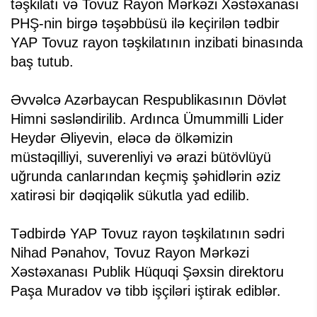
təşkilatı və Tovuz Rayon Mərkəzi Xəstəxanası
PHŞ-nin birgə təşəbbüsü ilə keçirilən tədbir
YAP Tovuz rayon təşkilatının inzibati binasında
baş tutub.
Əvvəlcə Azərbaycan Respublikasının Dövlət
Himni səsləndirilib. Ardınca Ümummilli Lider
Heydər Əliyevin, eləcə də ölkəmizin
müstəqilliyi, suverenliyi və ərazi bütövlüyü
uğrunda canlarından keçmiş şəhidlərin əziz
xatirəsi bir dəqiqəlik sükutla yad edilib.
Tədbirdə YAP Tovuz rayon təşkilatının sədri
Nihad Pənahov, Tovuz Rayon Mərkəzi
Xəstəxanası Publik Hüquqi Şəxsin direktoru
Paşa Muradov və tibb işçiləri iştirak ediblər.