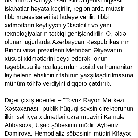
ölkəmizdə səhiyyə sahəsində genişmiqyaslı
islahatlar həyata keçirilir, regionlarda müasir
tibb müəssisələri istifadəyə verilir, tibbi
xidmətlərin keyfiyyəti yüksəldilir və yeni
texnologiyaların tətbiqi genişləndirilir. O, əldə
olunan uğurlarda Azərbaycan Respublikasının
Birinci vitse-prezidenti Mehriban Əliyevanın
xüsusi xidmətlərini qeyd edərək, onun
təşəbbüsü ilə reallaşdırılan sosial və humanitar
layihələrin əhalinin rifahının yaxşılaşdırılmasına
mühüm töhfə verdiyini diqqətə çatdırıb.
Digər çıxış edənlər – “Tovuz Rayon Mərkəzi
Xəstəxanası” publik hüquqi şəxsin direktorunun
ilkin səhiyyə xidmətləri üzrə müavini Kəmalə
Abbasova, Uşaq şöbəsinin müdiri Aybəniz
Dəmirova, Hemodializ şöbəsinin müdiri Kifayət