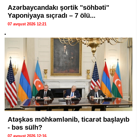
Azərbaycandakı şortik "söhbəti"
Yaponiyaya sıçradı – 7 ölü...
07 avqust 2026 12:21
Atəşkəs möhkəmlənib, ticarət başlayıb
- bəs sülh?
07 avqust 2026 12:16