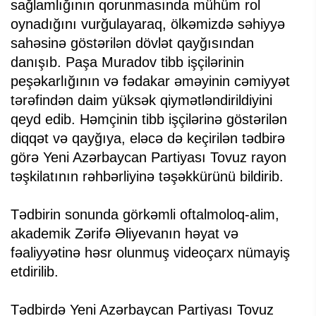
sağlamlığının qorunmasında mühüm rol
oynadığını vurğulayaraq, ölkəmizdə səhiyyə
sahəsinə göstərilən dövlət qayğısından
danışıb. Paşa Muradov tibb işçilərinin
peşəkarlığının və fədakar əməyinin cəmiyyət
tərəfindən daim yüksək qiymətləndirildiyini
qeyd edib. Həmçinin tibb işçilərinə göstərilən
diqqət və qayğıya, eləcə də keçirilən tədbirə
görə Yeni Azərbaycan Partiyası Tovuz rayon
təşkilatının rəhbərliyinə təşəkkürünü bildirib.
Tədbirin sonunda görkəmli oftalmoloq-alim,
akademik Zərifə Əliyevanın həyat və
fəaliyyətinə həsr olunmuş videoçarx nümayiş
etdirilib.
Tədbirdə Yeni Azərbaycan Partiyası Tovuz