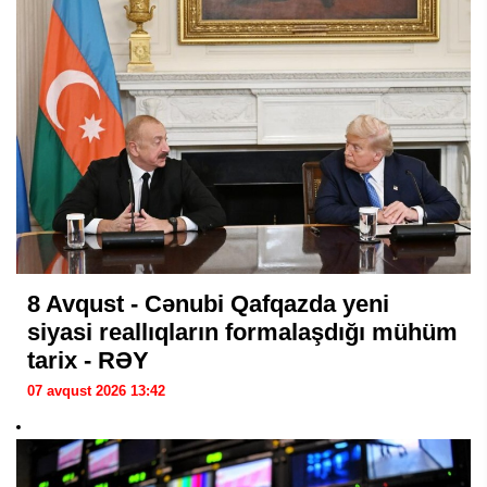
8 Avqust - Cənubi Qafqazda yeni
siyasi reallıqların formalaşdığı mühüm
tarix - RƏY
07 avqust 2026 13:42