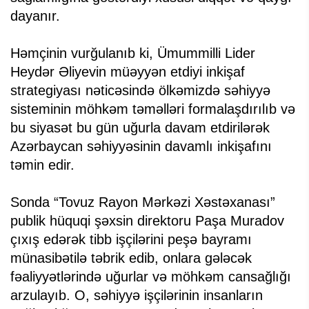
dayanır.
Həmçinin vurğulanıb ki, Ümummilli Lider
Heydər Əliyevin müəyyən etdiyi inkişaf
strategiyası nəticəsində ölkəmizdə səhiyyə
sisteminin möhkəm təməlləri formalaşdırılıb və
bu siyasət bu gün uğurla davam etdirilərək
Azərbaycan səhiyyəsinin davamlı inkişafını
təmin edir.
Sonda “Tovuz Rayon Mərkəzi Xəstəxanası”
publik hüquqi şəxsin direktoru Paşa Muradov
çıxış edərək tibb işçilərini peşə bayramı
münasibətilə təbrik edib, onlara gələcək
fəaliyyətlərində uğurlar və möhkəm cansağlığı
arzulayıb. O, səhiyyə işçilərinin insanların