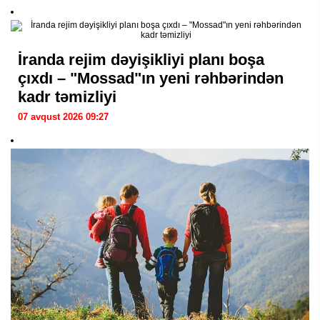
İranda rejim dəyişikliyi planı boşa
çıxdı – "Mossad"ın yeni rəhbərindən
kadr təmizliyi
07 avqust 2026 09:27