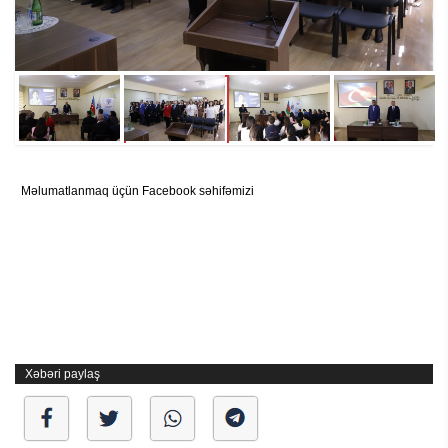
Məlumatlanmaq üçün Facebook səhifəmizi
Xəbəri paylaş