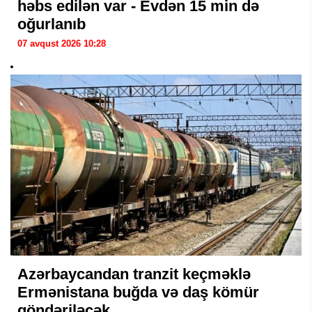
həbs edilən var - Evdən 15 min də
oğurlanıb
07 avqust 2026 10:28
Azərbaycandan tranzit keçməklə
Ermənistana buğda və daş kömür
göndəriləcək