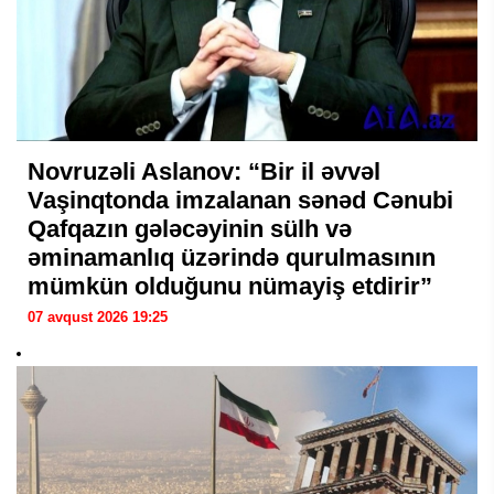
Novruzəli Aslanov: “Bir il əvvəl
Vaşinqtonda imzalanan sənəd Cənubi
Qafqazın gələcəyinin sülh və
əminamanlıq üzərində qurulmasının
mümkün olduğunu nümayiş etdirir”
07 avqust 2026 19:25