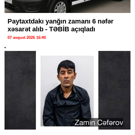
Paytaxtdakı yanğın zamanı 6 nəfər
xəsarət alıb - TƏBİB açıqladı
07 avqust 2026 16:40