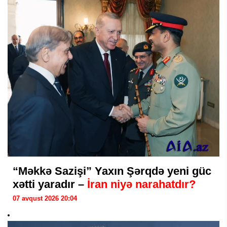
“Məkkə Sazişi” Yaxın Şərqdə yeni güc
xətti yaradır –
İran niyə narahatdır?
07 avqust 2026 20:04