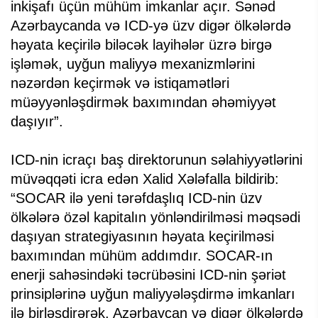
inkişafı üçün mühüm imkanlar açır. Sənəd
Azərbaycanda və ICD-yə üzv digər ölkələrdə
həyata keçirilə biləcək layihələr üzrə birgə
işləmək, uyğun maliyyə mexanizmlərini
nəzərdən keçirmək və istiqamətləri
müəyyənləşdirmək baxımından əhəmiyyət
daşıyır”.
ICD-nin icraçı baş direktorunun səlahiyyətlərini
müvəqqəti icra edən Xalid Xələfalla bildirib:
“SOCAR ilə yeni tərəfdaşlıq ICD-nin üzv
ölkələrə özəl kapitalın yönləndirilməsi məqsədi
daşıyan strategiyasının həyata keçirilməsi
baxımından mühüm addımdır. SOCAR-ın
enerji sahəsindəki təcrübəsini ICD-nin şəriət
prinsiplərinə uyğun maliyyələşdirmə imkanları
ilə birləşdirərək, Azərbaycan və digər ölkələrdə