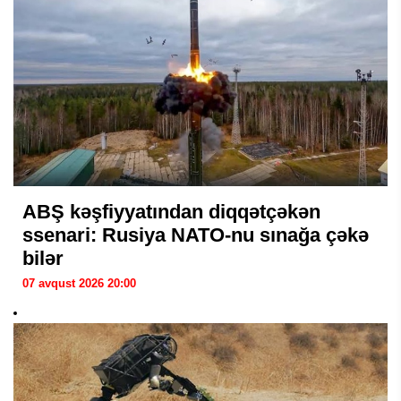
ABŞ kəşfiyyatından diqqətçəkən
ssenari: Rusiya NATO-nu sınağa çəkə
bilər
07 avqust 2026 20:00