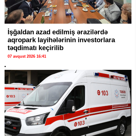
İşğaldan azad edilmiş ərazilərdə
aqropark layihələrinin investorlara
təqdimatı keçirilib
07 avqust 2026 16:41