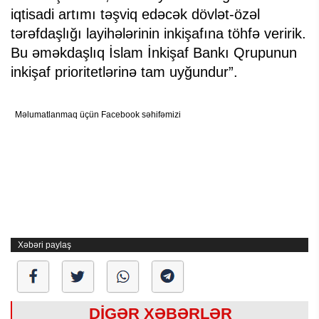
iqtisadi artımı təşviq edəcək dövlət-özəl
tərəfdaşlığı layihələrinin inkişafına töhfə veririk.
Bu əməkdaşlıq İslam İnkişaf Bankı Qrupunun
inkişaf prioritetlərinə tam uyğundur”.
Məlumatlanmaq üçün Facebook səhifəmizi
Xəbəri paylaş
DİGƏR XƏBƏRLƏR