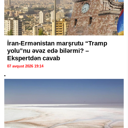
İran-Ermənistan marşrutu “Tramp
yolu”nu əvəz edə bilərmi? –
Ekspertdən cavab
07 avqust 2026 19:14