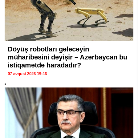
Döyüş robotları gələcəyin
müharibəsini dəyişir – Azərbaycan bu
istiqamətdə haradadır?
07 avqust 2026 19:46