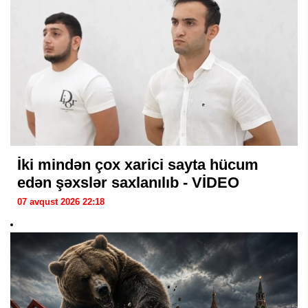
İki mindən çox xarici sayta hücum
edən şəxslər saxlanılıb - VİDEO
07 avqust 2026 22:18