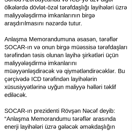
ölkələrdə dövlət-özəl tərəfdaşlığı layihələri üzrə
maliyyələşdirmə imkanlarının birgə
araşdırılmasını nəzərdə tutur.
Anlaşma Memorandumuna əsasən, tərəflər
SOCAR-ın və onun birgə müəssisə tərəfdaşları
tərəfindən təsis olunan layihə şirkətləri üçün
maliyyələşdirmə imkanlarını
müəyyənləşdirəcək və qiymətləndirəcəklər. Bu
çərçivədə ICD tərəfindən layihələrin
xüsusiyyətlərinə uyğun maliyyə həlləri təklif
ediləcək.
SOCAR-ın prezidenti Rövşən Nəcəf deyib:
“Anlaşma Memorandumu tərəflər arasında
enerji layihələri üzrə gələcək əməkdaşlığın