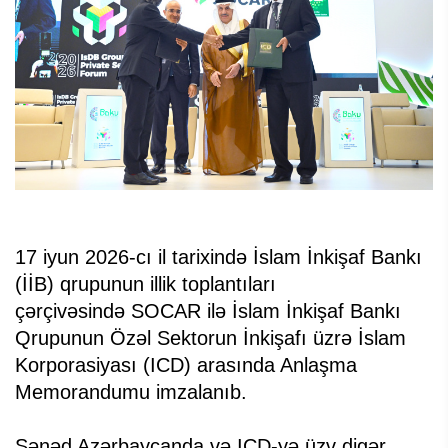
17 iyun 2026-cı il tarixində İslam İnkişaf Bankı
(İİB) qrupunun illik toplantıları
çərçivəsində SOCAR ilə İslam İnkişaf Bankı
Qrupunun Özəl Sektorun İnkişafı üzrə İslam
Korporasiyası (ICD) arasında Anlaşma
Memorandumu imzalanıb.
Sənəd Azərbaycanda və ICD-yə üzv digər