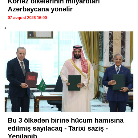
Körfəz ölkələrinin milyardları
Azərbaycana yönəlir
07 avqust 2026 16:00
Bu 3 ölkədən birinə hücum hamısına
edilmiş sayılacaq - Tarixi saziş -
Yenilənib