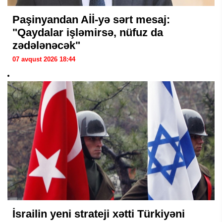
Paşinyandan Aİİ-yə sərt mesaj:
"Qaydalar işləmirsə, nüfuz da
zədələnəcək"
07 avqust 2026 18:44
İsrailin yeni strateji xətti Türkiyəni