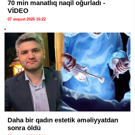
70 min manatlıq naqil oğurladı -
VİDEO
07 avqust 2026 16:22
Daha bir qadın estetik əməliyyatdan
sonra öldü