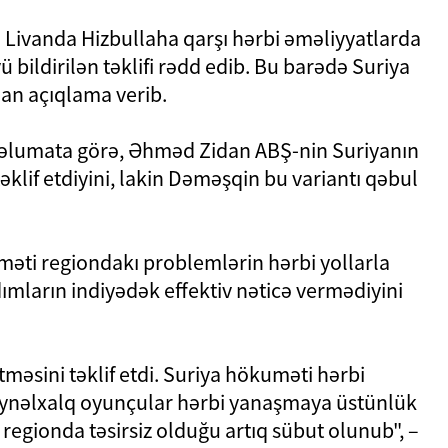
 Livanda Hizbullaha qarşı hərbi əməliyyatlarda
yü bildirilən təklifi rədd edib. Bu barədə Suriya
an açıqlama verib.
məlumata görə, Əhməd Zidan ABŞ-nin Suriyanın
klif etdiyini, lakin Dəməşqin bu variantı qəbul
məti regiondakı problemlərin hərbi yollarla
ddımların indiyədək effektiv nəticə vermədiyini
məsini təklif etdi. Suriya hökuməti hərbi
eynəlxalq oyunçular hərbi yanaşmaya üstünlük
 regionda təsirsiz olduğu artıq sübut olunub", –