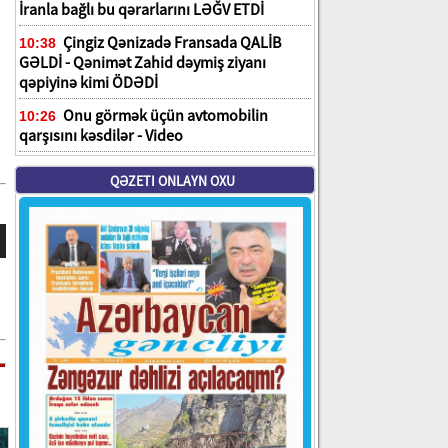
İranla bağlı bu qərarlarını LƏĞV ETDİ
Çingiz Qənizadə Fransada QALİB
10:38
GƏLDİ - Qənimət Zahid dəymiş ziyanı
qəpiyinə kimi ÖDƏDİ
Onu görmək üçün avtomobilin
10:26
qarşısını kəsdilər - Video
QƏZETI ONLAYN OXU