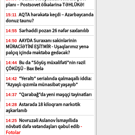
planı – Postsovet ölkələrinə TƏHLÜKƏ!
AQTA hərəkətə keçdi – Azərbaycanda
15:11
donuz taunu?
Sərhəddi pozan 26 nəfər saxlanılıb
14:55
AAYDA Suraxanı sakinlərinin
14:50
MÜRACİƏTİNİ EŞİTMİR - Uşaqlarımız yenə
palçıq içində məktəbə gedəcək?
Bu da “Söyüş müxalifəti”nin rəzil
14:44
ÇÖKÜŞÜ - Bax Belə
“Yeraltı” serialında qalmaqallı iddia:
14:42
“Azyaşlı qızımla münasibət yaşayıb”
“Qarabağ”da yeni məşqçi təyinatları
14:37
Astarada 18 kiloqram narkotik
14:28
aşkarlanıb
Novruzəli Aslanov İsmayıllıda
14:25
növbəti dəfə vətəndaşları qəbul edib
-
Fotolar