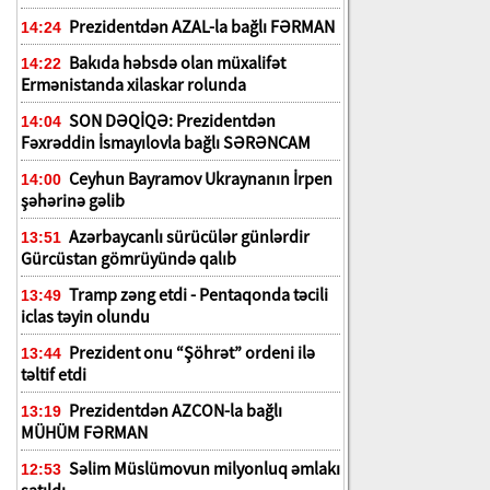
Prezidentdən AZAL-la bağlı FƏRMAN
14:24
Bakıda həbsdə olan müxalifət
14:22
Ermənistanda xilaskar rolunda
SON DƏQİQƏ: Prezidentdən
14:04
Fəxrəddin İsmayılovla bağlı SƏRƏNCAM
Ceyhun Bayramov Ukraynanın İrpen
14:00
şəhərinə gəlib
Azərbaycanlı sürücülər günlərdir
13:51
Gürcüstan gömrüyündə qalıb
Tramp zəng etdi - Pentaqonda təcili
13:49
iclas təyin olundu
Prezident onu “Şöhrət” ordeni ilə
13:44
təltif etdi
Prezidentdən AZCON-la bağlı
13:19
MÜHÜM FƏRMAN
Səlim Müslümovun milyonluq əmlakı
12:53