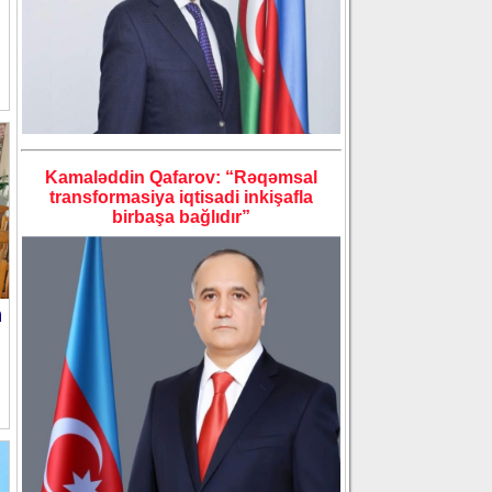
Kamaləddin Qafarov: “Rəqəmsal
transformasiya iqtisadi inkişafla
birbaşa bağlıdır”
a