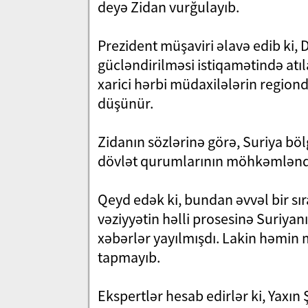
deyə Zidan vurğulayıb.
Prezident müşaviri əlavə edib ki, 
gücləndirilməsi istiqamətində atıl
xarici hərbi müdaxilələrin region
düşünür.
Zidanın sözlərinə görə, Suriya böl
dövlət qurumlarının möhkəmləndi
Qeyd edək ki, bundan əvvəl bir s
vəziyyətin həlli prosesinə Suriyan
xəbərlər yayılmışdı. Lakin həmin 
tapmayıb.
Ekspertlər hesab edirlər ki, Yax