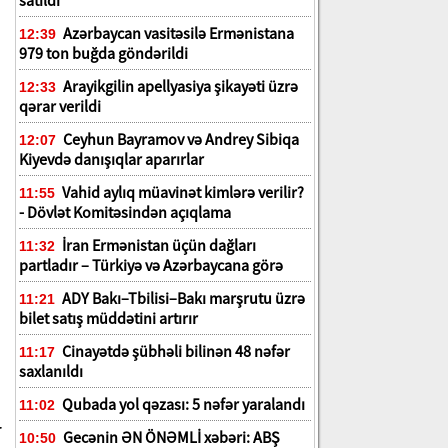
satıldı
Azərbaycan vasitəsilə Ermənistana
12:39
979 ton buğda göndərildi
Arayikgilin apellyasiya şikayəti üzrə
12:33
qərar verildi
Ceyhun Bayramov və Andrey Sibiqa
12:07
Kiyevdə danışıqlar aparırlar
Vahid aylıq müavinət kimlərə verilir?
11:55
- Dövlət Komitəsindən açıqlama
İran Ermənistan üçün dağları
11:32
partladır – Türkiyə və Azərbaycana görə
ADY Bakı–Tbilisi–Bakı marşrutu üzrə
11:21
bilet satış müddətini artırır
Cinayətdə şübhəli bilinən 48 nəfər
11:17
saxlanıldı
Qubada yol qəzası: 5 nəfər yaralandı
11:02
r
Gecənin ƏN ÖNƏMLİ xəbəri: ABŞ
10:50