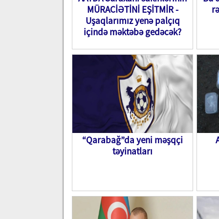
MÜRACİƏTİNİ EŞİTMİR -
r
Uşaqlarımız yenə palçıq
içində məktəbə gedəcək?
“Qarabağ”da yeni məşqçi
təyinatları