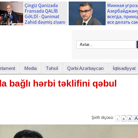
Çingiz Qənizadə
Минная угроз
Fransada QALİB
Азербайджану
GƏLDİ - Qənimət
всегда, прихо
Zahid dəymiş ziyanı
все делать са
qəpiyinə kimi
– Новруз Асла
ÖDƏDİ
Day.Az
rlament
Media
Təhsil
Qərbi Azərbaycan
İqtisadiyyat
 bağlı hərbi təklifini qəbul
Şirift ölçüsü: