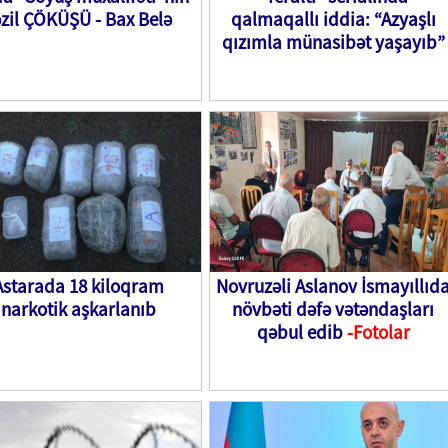
əzil ÇÖKÜŞÜ - Bax Belə
qalmaqallı iddia: “Azyaşlı
qızımla münasibət yaşayıb”
Astarada 18 kiloqram
Novruzəli Aslanov İsmayıllıd
narkotik aşkarlanıb
növbəti dəfə vətəndaşları
qəbul edib
-Fotolar