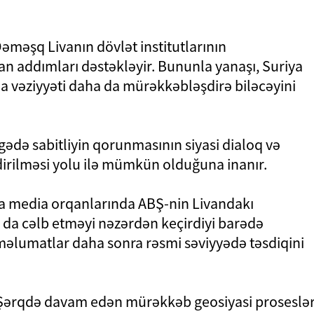
Dəməşq Livanın dövlət institutlarının
an addımları dəstəkləyir. Bununla yanaşı, Suriya
da vəziyyəti daha da mürəkkəbləşdirə biləcəyini
gədə sabitliyin qorunmasının siyasi dialoq və
rilməsi yolu ilə mümkün olduğuna inanır.
ıra media orqanlarında ABŞ-nin Livandakı
ı da cəlb etməyi nəzərdən keçirdiyi barədə
məlumatlar daha sonra rəsmi səviyyədə təsdiqini
ın Şərqdə davam edən mürəkkəb geosiyasi proseslə