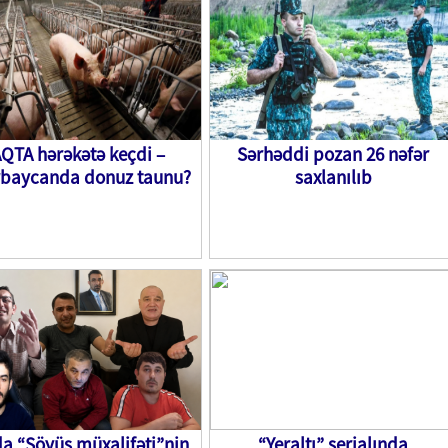
QTA hərəkətə keçdi –
Sərhəddi pozan 26 nəfər
rbaycanda donuz taunu?
saxlanılıb
a “Söyüş müxalifəti”nin
“Yeraltı” serialında