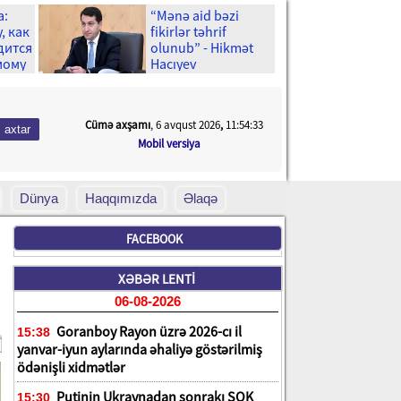
а:
“Mənə aid bəzi
, как
fikirlər təhrif
дится
olunub” - Hikmət
мому
Hacıyev
н для
Cümə axşamı
, 6 avqust 2026
,
11:54:35
Mobil versiya
Dünya
Haqqımızda
Əlaqə
FACEBOOK
XƏBƏR LENTİ
06-08-2026
Goranboy Rayon üzrə 2026-cı il
15:38
yanvar-iyun aylarında əhaliyə göstərilmiş
ödənişli xidmətlər
Putinin Ukraynadan sonrakı ŞOK
15:30