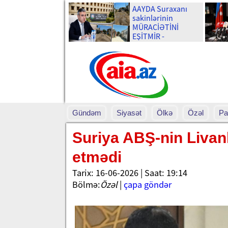
AAYDA Suraxanı
sakinlərinin
MÜRACİƏTİNİ
EŞİTMİR -
Uşaqlarımız yenə
palçıq içində
məktəbə gedəcək?
Gündəm
Siyasət
Ölkə
Özəl
Pa
Suriya ABŞ-nin Livanla
etmədi
Tarix: 16-06-2026 | Saat: 19:14
Bölmə:
Özəl
|
çapa göndər