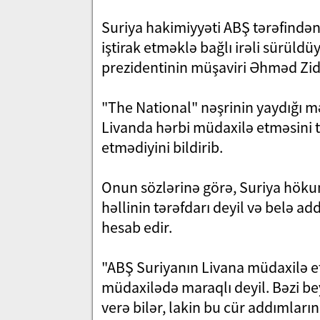
Suriya hakimiyyəti ABŞ tərəfindən
iştirak etməklə bağlı irəli sürüldü
prezidentinin müşaviri Əhməd Zid
"The National" nəşrinin yaydığı 
Livanda hərbi müdaxilə etməsini tə
etmədiyini bildirib.
Onun sözlərinə görə, Suriya höku
həllinin tərəfdarı deyil və belə a
hesab edir.
"ABŞ Suriyanın Livana müdaxilə et
müdaxilədə maraqlı deyil. Bəzi b
verə bilər, lakin bu cür addımların