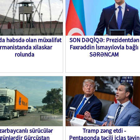
da həbsdə olan müxalifət
SON DƏQİQƏ: Prezidentdən
rmənistanda xilaskar
Fəxrəddin İsmayılovla bağlı
rolunda
SƏRƏNCAM
zərbaycanlı sürücülər
Tramp zəng etdi -
günlərdir Gürcüstan
Pentaqonda təcili iclas təyin