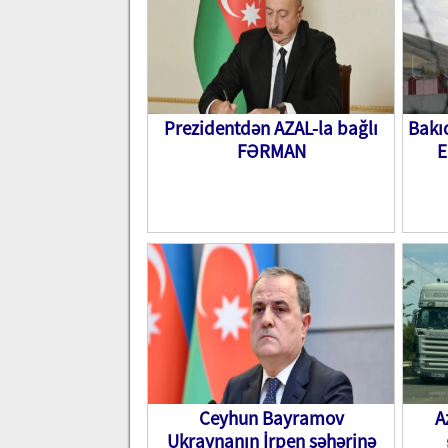
Prezidentdən AZAL-la bağlı
Bakı
FƏRMAN
E
Ceyhun Bayramov
A
Ukraynanın İrpen şəhərinə