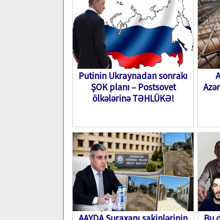
Putinin Ukraynadan sonrakı
A
ŞOK planı – Postsovet
Azə
ölkələrinə TƏHLÜKƏ!
AAYDA Suraxanı sakinlərinin
Bu d