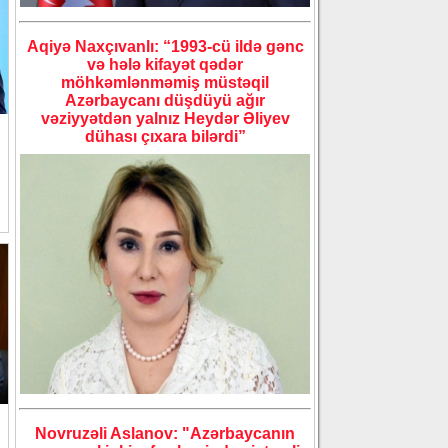
Aqiyə Naxçıvanlı: “1993-cü ildə gənc
və hələ kifayət qədər
möhkəmlənməmiş müstəqil
Azərbaycanı düşdüyü ağır
vəziyyətdən yalnız Heydər Əliyev
dühası çıxara bilərdi”
Novruzəli Aslanov: "Azərbaycanın