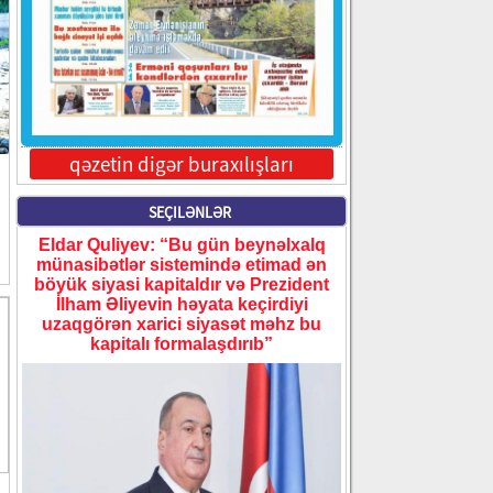
qəzetin digər buraxılışları
SEÇILƏNLƏR
Eldar Quliyev: “Bu gün beynəlxalq
münasibətlər sistemində etimad ən
böyük siyasi kapitaldır və Prezident
İlham Əliyevin həyata keçirdiyi
uzaqgörən xarici siyasət məhz bu
kapitalı formalaşdırıb”