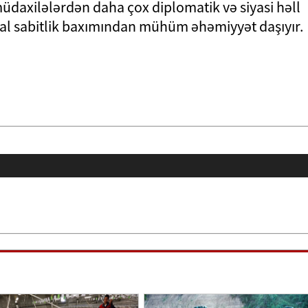
üdaxilələrdən daha çox diplomatik və siyasi həll
nal sabitlik baxımından mühüm əhəmiyyət daşıyır.