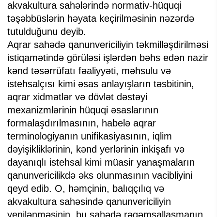
akvakultura sahələrində normativ-hüquqi
təşəbbüslərin həyata keçirilməsinin nəzərdə
tutulduğunu deyib.
Aqrar sahədə qanunvericiliyin təkmilləşdirilməsi
istiqamətində görüləsi işlərdən bəhs edən nazir
kənd təsərrüfatı fəaliyyəti, məhsulu və
istehsalçısı kimi əsas anlayışların təsbitinin,
aqrar xidmətlər və dövlət dəstəyi
mexanizmlərinin hüquqi əsaslarının
formalaşdırılmasının, habelə aqrar
terminologiyanın unifikasiyasının, iqlim
dəyişikliklərinin, kənd yerlərinin inkişafı və
dayanıqlı istehsal kimi müasir yanaşmaların
qanunvericilikdə əks olunmasının vacibliyini
qeyd edib. O, həmçinin, balıqçılıq və
akvakultura sahəsində qanunvericiliyin
yenilənməsinin, bu sahədə rəqəmsallaşmanın