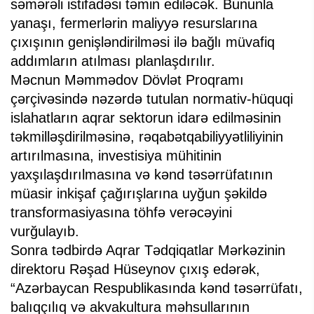
səmərəli istifadəsi təmin ediləcək. Bununla
yanaşı, fermerlərin maliyyə resurslarına
çıxışının genişləndirilməsi ilə bağlı müvafiq
addımların atılması planlaşdırılır.
Məcnun Məmmədov Dövlət Proqramı
çərçivəsində nəzərdə tutulan normativ-hüquqi
islahatların aqrar sektorun idarə edilməsinin
təkmilləşdirilməsinə, rəqabətqabiliyyətliliyinin
artırılmasına, investisiya mühitinin
yaxşılaşdırılmasına və kənd təsərrüfatının
müasir inkişaf çağırışlarına uyğun şəkildə
transformasiyasına töhfə verəcəyini
vurğulayıb.
Sonra tədbirdə Aqrar Tədqiqatlar Mərkəzinin
direktoru Rəşad Hüseynov çıxış edərək,
“Azərbaycan Respublikasında kənd təsərrüfatı,
balıqçılıq və akvakultura məhsullarının