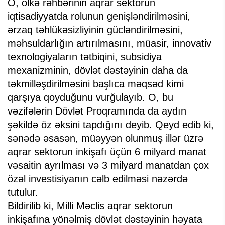
O, ölkə rəhbərinin aqrar sektorun
iqtisadiyyatda rolunun genişləndirilməsini,
ərzaq təhlükəsizliyinin gücləndirilməsini,
məhsuldarlığın artırılmasını, müasir, innovativ
texnologiyaların tətbiqini, subsidiya
mexanizminin, dövlət dəstəyinin daha da
təkmilləşdirilməsini başlıca məqsəd kimi
qarşıya qoyduğunu vurğulayıb. O, bu
vəzifələrin Dövlət Proqramında da aydın
şəkildə öz əksini tapdığını deyib. Qeyd edib ki,
sənədə əsasən, müəyyən olunmuş illər üzrə
aqrar sektorun inkişafı üçün 6 milyard manat
vəsaitin ayrılması və 3 milyard manatdan çox
özəl investisiyanın cəlb edilməsi nəzərdə
tutulur.
Bildirilib ki, Milli Məclis aqrar sektorun
inkişafına yönəlmiş dövlət dəstəyinin həyata