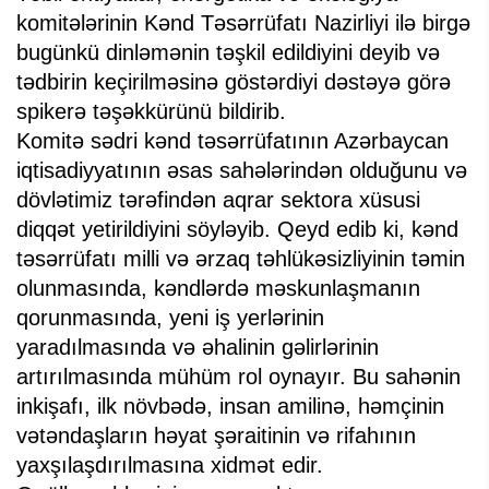
komitələrinin Kənd Təsərrüfatı Nazirliyi ilə birgə
bugünkü dinləmənin təşkil edildiyini deyib və
tədbirin keçirilməsinə göstərdiyi dəstəyə görə
spikerə təşəkkürünü bildirib.
Komitə sədri kənd təsərrüfatının Azərbaycan
iqtisadiyyatının əsas sahələrindən olduğunu və
dövlətimiz tərəfindən aqrar sektora xüsusi
diqqət yetirildiyini söyləyib. Qeyd edib ki, kənd
təsərrüfatı milli və ərzaq təhlükəsizliyinin təmin
olunmasında, kəndlərdə məskunlaşmanın
qorunmasında, yeni iş yerlərinin
yaradılmasında və əhalinin gəlirlərinin
artırılmasında mühüm rol oynayır. Bu sahənin
inkişafı, ilk növbədə, insan amilinə, həmçinin
vətəndaşların həyat şəraitinin və rifahının
yaxşılaşdırılmasına xidmət edir.