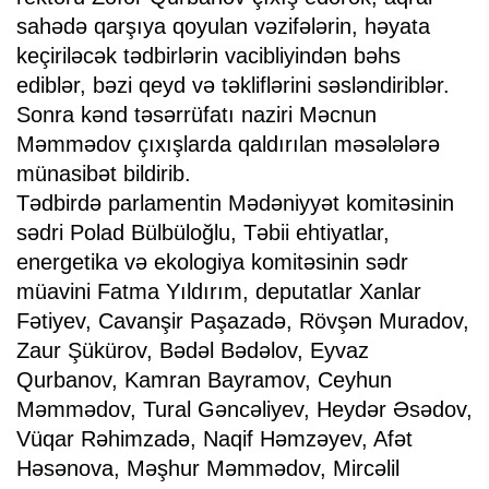
sahədə qarşıya qoyulan vəzifələrin, həyata
keçiriləcək tədbirlərin vacibliyindən bəhs
ediblər, bəzi qeyd və təkliflərini səsləndiriblər.
Sonra kənd təsərrüfatı naziri Məcnun
Məmmədov çıxışlarda qaldırılan məsələlərə
münasibət bildirib.
Tədbirdə parlamentin Mədəniyyət komitəsinin
sədri Polad Bülbüloğlu, Təbii ehtiyatlar,
energetika və ekologiya komitəsinin sədr
müavini Fatma Yıldırım, deputatlar Xanlar
Fətiyev, Cavanşir Paşazadə, Rövşən Muradov,
Zaur Şükürov, Bədəl Bədəlov, Eyvaz
Qurbanov, Kamran Bayramov, Ceyhun
Məmmədov, Tural Gəncəliyev, Heydər Əsədov,
Vüqar Rəhimzadə, Naqif Həmzəyev, Afət
Həsənova, Məşhur Məmmədov, Mircəlil