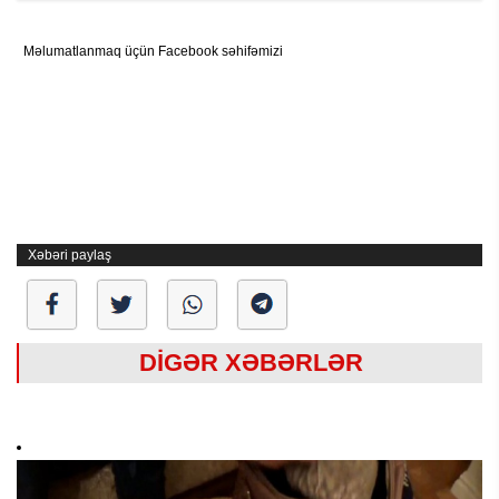
Məlumatlanmaq üçün Facebook səhifəmizi
Xəbəri paylaş
DİGƏR XƏBƏRLƏR