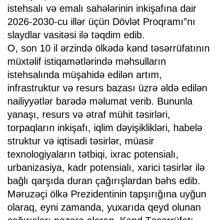
istehsalı və emalı sahələrinin inkişafına dair
2026-2030-cu illər üçün Dövlət Proqramı”nı
slaydlar vasitəsi ilə təqdim edib.
O, son 10 il ərzində ölkədə kənd təsərrüfatının
müxtəlif istiqamətlərində məhsulların
istehsalında müşahidə edilən artım,
infrastruktur və resurs bazası üzrə əldə edilən
nailiyyətlər barədə məlumat verib. Bununla
yanaşı, resurs və ətraf mühit təsirləri,
torpaqların inkişafı, iqlim dəyişiklikləri, habelə
struktur və iqtisadi təsirlər, müasir
texnologiyaların tətbiqi, ixrac potensialı,
urbanizasiya, kadr potensialı, xarici təsirlər ilə
bağlı qarşıda duran çağırışlardan bəhs edib.
Məruzəçi ölkə Prezidentinin tapşırığına uyğun
olaraq, eyni zamanda, yuxarıda qeyd olunan