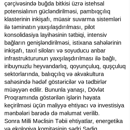
çərçivəsində buğda bitkisi üzrə istehsal
potensialının gücləndirilməsi, pambıqçılıq
klasterinin inkişafı, müasir suvarma sistemləri
ilə təminatın yaxşılaşdırılması, pilot
konsolidasiya layihəsinin tətbiqi, intensiv
bağların genişləndirilməsi, istixana sahələrinin
inkişafı, taxıl siloları və soyuducu anbar
infrastrukturunun yaxşılaşdırılması ilə bağlı,
iribuynuzlu heyvandarlıq, qoyunçuluq, quşçuluq
sektorlarında, balıqçılıq və akvakultura
sahəsində hədəf göstəricilər və tədbirlər
müəyyən edilir. Bununla yanaşı, Dövlət
Proqramında göstərilən işlərin həyata
keçirilməsi üçün maliyyə ehtiyacı və investisiya
mənbələri barədə də məlumat verilib.
Sonra Milli Məclisin Təbii ehtiyatlar, energetika
və ekologiya komitəsinin sədri Sadiq