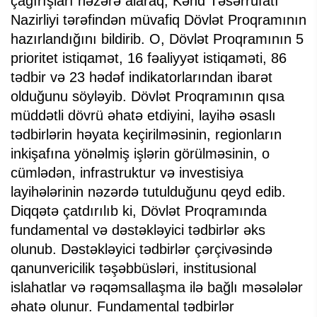
çağırışları nəzərə alaraq, Kənd Təsərrüfatı
Nazirliyi tərəfindən müvafiq Dövlət Proqramının
hazırlandığını bildirib. O, Dövlət Proqramının 5
prioritet istiqamət, 16 fəaliyyət istiqaməti, 86
tədbir və 23 hədəf indikatorlarından ibarət
olduğunu söyləyib. Dövlət Proqramının qısa
müddətli dövrü əhatə etdiyini, layihə əsaslı
tədbirlərin həyata keçirilməsinin, regionların
inkişafına yönəlmiş işlərin görülməsinin, o
cümlədən, infrastruktur və investisiya
layihələrinin nəzərdə tutulduğunu qeyd edib.
Diqqətə çatdırılıb ki, Dövlət Proqramında
fundamental və dəstəkləyici tədbirlər əks
olunub. Dəstəkləyici tədbirlər çərçivəsində
qanunvericilik təşəbbüsləri, institusional
islahatlar və rəqəmsallaşma ilə bağlı məsələlər
əhatə olunur. Fundamental tədbirlər