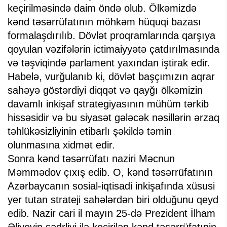
keçirilməsində daim öndə olub. Ölkəmizdə
kənd təsərrüfatının möhkəm hüquqi bazası
formalaşdırılıb. Dövlət proqramlarında qarşıya
qoyulan vəzifələrin ictimaiyyətə çatdırılmasında
və təşviqində parlament yaxından iştirak edir.
Habelə, vurğulanıb ki, dövlət başçımızın aqrar
sahəyə göstərdiyi diqqət və qayğı ölkəmizin
davamlı inkişaf strategiyasının mühüm tərkib
hissəsidir və bu siyasət gələcək nəsillərin ərzaq
təhlükəsizliyinin etibarlı şəkildə təmin
olunmasına xidmət edir.
Sonra kənd təsərrüfatı naziri Məcnun
Məmmədov çıxış edib. O, kənd təsərrüfatının
Azərbaycanın sosial-iqtisadi inkişafında xüsusi
yer tutan strateji sahələrdən biri olduğunu qeyd
edib. Nazir cari il mayın 25-də Prezident İlham
Əliyevin sədrliyi ilə keçirilən kənd təsərrüfatınin