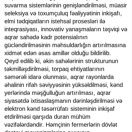
suvarma sistemlərinin genişləndirilməsi, müasir
seleksiya və toxumçuluq fəaliyyətinin inkişafı,
elmi tədqiqatların istehsal prosesləri ilə
inteqrasiyası, innovativ yanaşmaların təşviqi və
aqrar sahədə kadr potensialının
gücləndirilməsinin məhsuldarlığın artırılmasına
xidmət edən əsas amillər olduğu bildirilib.
Qeyd edilib ki, əkin sahələrinin strukturunun
təkmilləşdirilməsi, torpaq ehtiyatlarının
səmərəli idarə olunması, aqrar rayonlarda
əhalinin rifah səviyyəsinin yüksəldilməsi, kənd
yerlərində məşğulluğun artırılması, aqrar
siyasətdə ixtisaslaşmanın dərinləşdirilməsi və
elektron kənd təsərrüfatı sisteminin inkişaf
etdirilməsi qarşıda duran mühüm
vəzifələrdəndir. Həmçinin fermerlərin dövlət