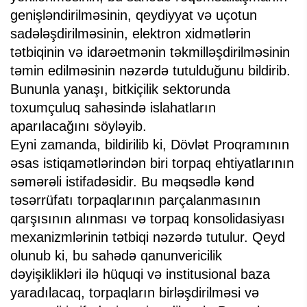
genişləndirilməsinin, qeydiyyat və uçotun
sadələşdirilməsinin, elektron xidmətlərin
tətbiqinin və idarəetmənin təkmilləşdirilməsinin
təmin edilməsinin nəzərdə tutulduğunu bildirib.
Bununla yanaşı, bitkiçilik sektorunda
toxumçuluq sahəsində islahatların
aparılacağını söyləyib.
Eyni zamanda, bildirilib ki, Dövlət Proqramının
əsas istiqamətlərindən biri torpaq ehtiyatlarının
səmərəli istifadəsidir. Bu məqsədlə kənd
təsərrüfatı torpaqlarının parçalanmasının
qarşısının alınması və torpaq konsolidasiyası
mexanizmlərinin tətbiqi nəzərdə tutulur. Qeyd
olunub ki, bu sahədə qanunvericilik
dəyişiklikləri ilə hüquqi və institusional baza
yaradılacaq, torpaqların birləşdirilməsi və