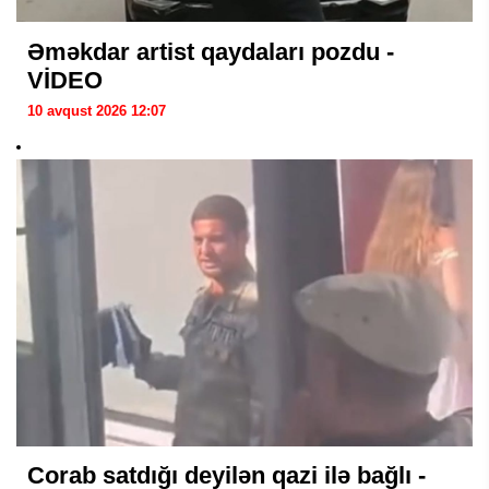
Əməkdar artist qaydaları pozdu -
VİDEO
10 avqust 2026 12:07
Corab satdığı deyilən qazi ilə bağlı -