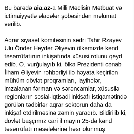
Bu barədə
aia.az-
a Milli Məclisin Mətbuat və
ictimaiyyətlə əlaqələr şöbəsindən məlumat
verilib.
Aqrar siyasət komitəsinin sədri Tahir Rzayev
Ulu Öndər Heydər Əliyevin ölkəmizdə kənd
təsərrüfatının inkişafında xüsusi rolunu qeyd
edib. O, vurğulayıb ki, ölkə Prezidenti cənab
İlham Əliyevin rəhbərliyi ilə həyata keçirilən
mühüm dövlət proqramları, layihələr,
imzalanan fərman və sərəncamlar, xüsusilə
regionların sosial-iqtisadi inkişafı istiqamətində
görülən tədbirlər aqrar sektorun daha da
inkişaf etdirilməsinə zəmin yaradıb. Bildirilib ki,
dövlət başçımız cari il mayın 25-də kənd
təsərrüfatı məsələlərinə həsr olunmuş