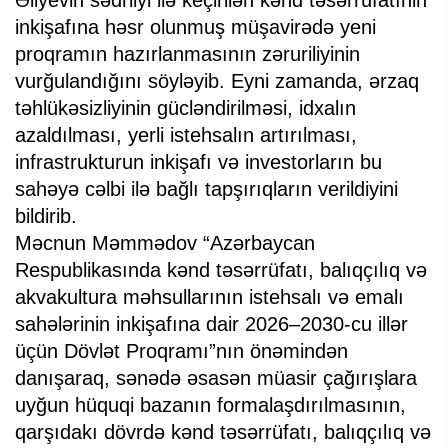
inkişafına həsr olunmuş müşavirədə yeni
proqramın hazırlanmasının zəruriliyinin
vurğulandığını söyləyib. Eyni zamanda, ərzaq
təhlükəsizliyinin gücləndirilməsi, idxalın
azaldılması, yerli istehsalın artırılması,
infrastrukturun inkişafı və investorların bu
sahəyə cəlbi ilə bağlı tapşırıqların verildiyini
bildirib.
Məcnun Məmmədov “Azərbaycan
Respublikasında kənd təsərrüfatı, balıqçılıq və
akvakultura məhsullarının istehsalı və emalı
sahələrinin inkişafına dair 2026–2030-cu illər
üçün Dövlət Proqramı”nın önəmindən
danışaraq, sənədə əsasən müasir çağırışlara
uyğun hüquqi bazanın formalaşdırılmasının,
qarşıdakı dövrdə kənd təsərrüfatı, balıqçılıq və