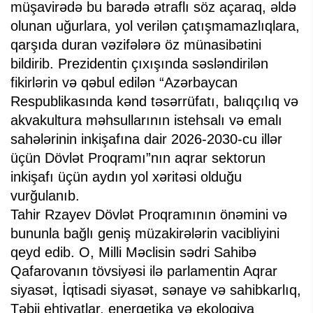
müşavirədə bu barədə ətraflı söz açaraq, əldə
olunan uğurlara, yol verilən çatışmamazlıqlara,
qarşıda duran vəzifələrə öz münasibətini
bildirib. Prezidentin çıxışında səsləndirilən
fikirlərin və qəbul edilən “Azərbaycan
Respublikasında kənd təsərrüfatı, balıqçılıq və
akvakultura məhsullarının istehsalı və emalı
sahələrinin inkişafına dair 2026-2030-cu illər
üçün Dövlət Proqramı”nın aqrar sektorun
inkişafı üçün aydın yol xəritəsi olduğu
vurğulanıb.
Tahir Rzayev Dövlət Proqramının önəmini və
bununla bağlı geniş müzakirələrin vacibliyini
qeyd edib. O, Milli Məclisin sədri Sahibə
Qafarovanın tövsiyəsi ilə parlamentin Aqrar
siyasət, İqtisadi siyasət, sənaye və sahibkarlıq,
Təbii ehtiyatlar, energetika və ekologiya