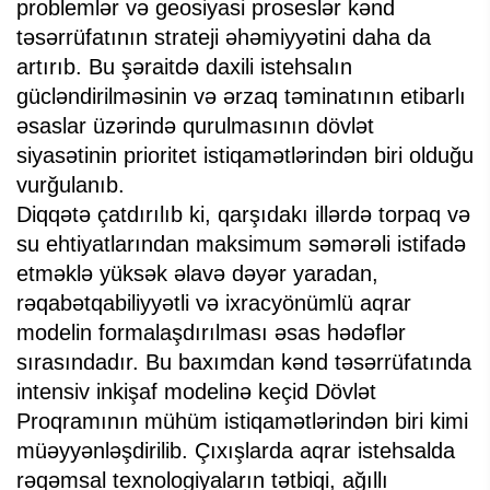
problemlər və geosiyasi proseslər kənd
təsərrüfatının strateji əhəmiyyətini daha da
artırıb. Bu şəraitdə daxili istehsalın
gücləndirilməsinin və ərzaq təminatının etibarlı
əsaslar üzərində qurulmasının dövlət
siyasətinin prioritet istiqamətlərindən biri olduğu
vurğulanıb.
Diqqətə çatdırılıb ki, qarşıdakı illərdə torpaq və
su ehtiyatlarından maksimum səmərəli istifadə
etməklə yüksək əlavə dəyər yaradan,
rəqabətqabiliyyətli və ixracyönümlü aqrar
modelin formalaşdırılması əsas hədəflər
sırasındadır. Bu baxımdan kənd təsərrüfatında
intensiv inkişaf modelinə keçid Dövlət
Proqramının mühüm istiqamətlərindən biri kimi
müəyyənləşdirilib. Çıxışlarda aqrar istehsalda
rəqəmsal texnologiyaların tətbiqi, ağıllı