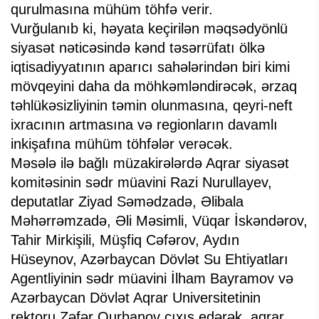
qurulmasına mühüm töhfə verir.
Vurğulanıb ki, həyata keçirilən məqsədyönlü
siyasət nəticəsində kənd təsərrüfatı ölkə
iqtisadiyyatının aparıcı sahələrindən biri kimi
mövqeyini daha da möhkəmləndirəcək, ərzaq
təhlükəsizliyinin təmin olunmasına, qeyri-neft
ixracının artmasına və regionların davamlı
inkişafına mühüm töhfələr verəcək.
Məsələ ilə bağlı müzakirələrdə Aqrar siyasət
komitəsinin sədr müavini Razi Nurullayev,
deputatlar Ziyad Səmədzadə, Əlibala
Məhərrəmzadə, Əli Məsimli, Vüqar İskəndərov,
Tahir Mirkişili, Müşfiq Cəfərov, Aydın
Hüseynov, Azərbaycan Dövlət Su Ehtiyatları
Agentliyinin sədr müavini İlham Bayramov və
Azərbaycan Dövlət Aqrar Universitetinin
rektoru Zəfər Qurbanov çıxış edərək, aqrar