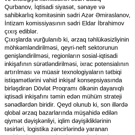
Qurbanov, İqtisadi siyasət, sənaye və
sahibkarlıq komitəsinin sədri Azər Əmiraslanov,
İntizam komissiyasının sədri Eldar İbrahimov
çıxış ediblər.
Çıxışlarda vurğulanıb ki, ərzaq təhlükəsizliyinin
möhkəmləndirilməsi, qeyri-neft sektorunun
genişləndirilməsi, regionların sosial-iqtisadi
inkişafının sürətləndirilməsi, ixrac potensialının
artırılması və müasir texnologiyaların tətbiqi
istiqamətlərini vahid inkişaf konsepsiyasında
birləşdirən Dövlət Proqramı ölkənin dayanıqlı
iqtisadi inkişafını təmin edən mühüm strateji
sənədlərdən biridir. Qeyd olunub ki, son illərdə
qlobal ərzaq bazarlarında müşahidə edilən
qiymət dəyişkənliyi, iqlim dəyişikliklərinin
təsirləri, logistika zəncirlərində yaranan