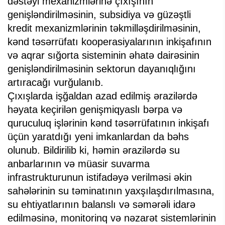
dəstəyi mexanizmlərinə çıxışının
genişləndirilməsinin, subsidiya və güzəştli
kredit mexanizmlərinin təkmilləşdirilməsinin,
kənd təsərrüfatı kooperasiyalarının inkişafının
və aqrar sığorta sisteminin əhatə dairəsinin
genişləndirilməsinin sektorun dayanıqlığını
artıracağı vurğulanıb.
Çıxışlarda işğaldan azad edilmiş ərazilərdə
həyata keçirilən genişmiqyaslı bərpa və
quruculuq işlərinin kənd təsərrüfatının inkişafı
üçün yaratdığı yeni imkanlardan da bəhs
olunub. Bildirilib ki, həmin ərazilərdə su
anbarlarının və müasir suvarma
infrastrukturunun istifadəyə verilməsi əkin
sahələrinin su təminatının yaxşılaşdırılmasına,
su ehtiyatlarının balanslı və səmərəli idarə
edilməsinə, monitorinq və nəzarət sistemlərinin