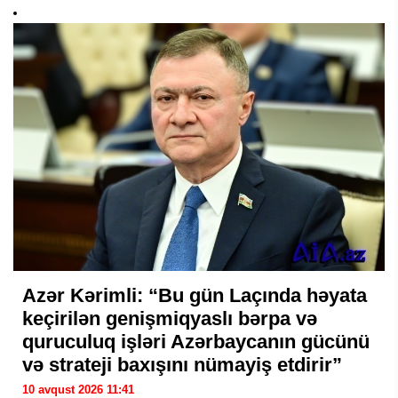
Azər Kərimli: “Bu gün Laçında həyata
keçirilən genişmiqyaslı bərpa və
quruculuq işləri Azərbaycanın gücünü
və strateji baxışını nümayiş etdirir”
10 avqust 2026 11:41