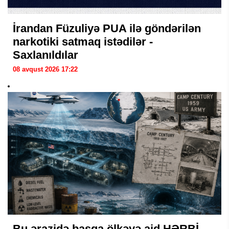
İrandan Füzuliyə PUA ilə göndərilən
narkotiki satmaq istədilər -
Saxlanıldılar
08 avqust 2026 17:22
Bu ərazidə başqa ölkəyə aid HƏRBİ