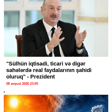
"Sülhün iqtisadi, ticari və digər
sahələrdə real faydalarının şahidi
oluruq" - Prezident
08 avqust 2026 23:05