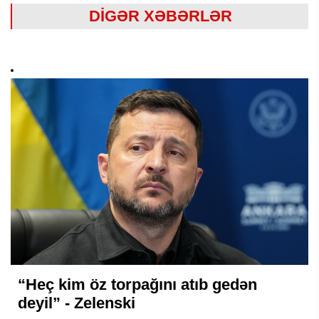
DİGƏR XƏBƏRLƏR
“Heç kim öz torpağını atıb gedən
deyil” - Zelenski