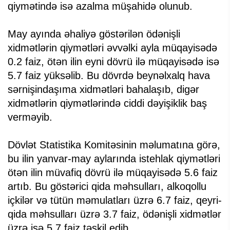
qiymətində isə azalma müşahidə olunub.
May ayında əhaliyə göstərilən ödənişli
xidmətlərin qiymətləri əvvəlki ayla müqayisədə
0.2 faiz, ötən ilin eyni dövrü ilə müqayisədə isə
5.7 faiz yüksəlib. Bu dövrdə beynəlxalq hava
sərnişindaşıma xidmətləri bahalaşıb, digər
xidmətlərin qiymətlərində ciddi dəyişiklik baş
verməyib.
Dövlət Statistika Komitəsinin məlumatına görə,
bu ilin yanvar-may aylarında istehlak qiymətləri
ötən ilin müvafiq dövrü ilə müqayisədə 5.6 faiz
artıb. Bu göstərici qida məhsulları, alkoqollu
içkilər və tütün məmulatları üzrə 6.7 faiz, qeyri-
qida məhsulları üzrə 3.7 faiz, ödənişli xidmətlər
üzrə isə 5.7 faiz təşkil edib.