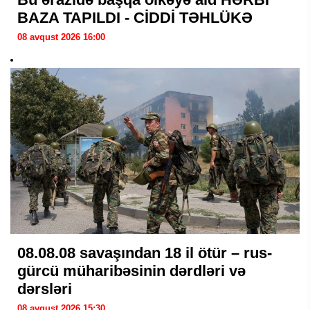
BAZA TAPILDI - CİDDİ TƏHLÜKƏ
08 avqust 2026 16:00
08.08.08 savaşından 18 il ötür – rus-
gürcü müharibəsinin dərdləri və
dərsləri
08 avqust 2026 15:30