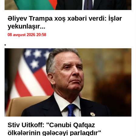
Əliyev Trampa xoş xəbəri verdi: İşlər
yekunlaşır...
08 avqust 2026 20:58
Stiv Uitkoff: "Cənubi Qafqaz
ölkələrinin gələcəyi parlaqdır"