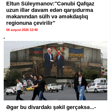
Eltun Süleymanov:"Cənubi Qafqaz
uzun illər davam edən qarşıdurma
məkanından sülh və əməkdaşlıq
regionuna çevirilir"
08 avqust 2026 12:48
Əgər bu divardakı şəkil gerçəksə...-