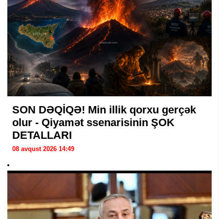
SON DƏQİQƏ! Min illik qorxu gerçək
olur - Qiyamət ssenarisinin ŞOK
DETALLARI
08 avqust 2026 14:49