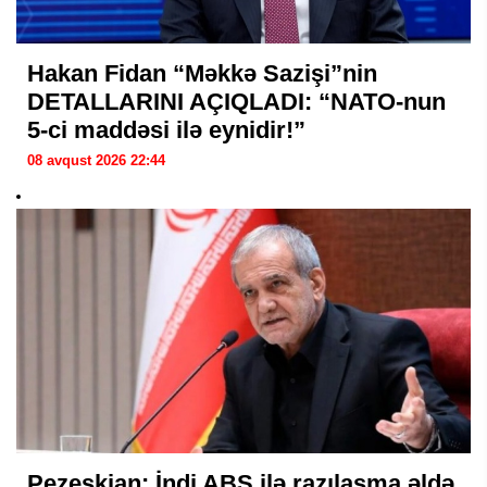
Hakan Fidan “Məkkə Sazişi”nin
DETALLARINI AÇIQLADI: “NATO-nun
5-ci maddəsi ilə eynidir!”
08 avqust 2026 22:44
Pezeşkian: İndi ABŞ ilə razılaşma əldə