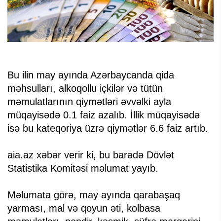
Bu ilin may ayında Azərbaycanda qida
məhsulları, alkoqollu içkilər və tütün
məmulatlarının qiymətləri əvvəlki ayla
müqayisədə 0.1 faiz azalıb. İllik müqayisədə
isə bu kateqoriya üzrə qiymətlər 6.6 faiz artıb.
aia.az xəbər verir ki, bu barədə Dövlət
Statistika Komitəsi məlumat yayıb.
Məlumata görə, may ayında qarabaşaq
yarması, mal və qoyun əti, kolbasa