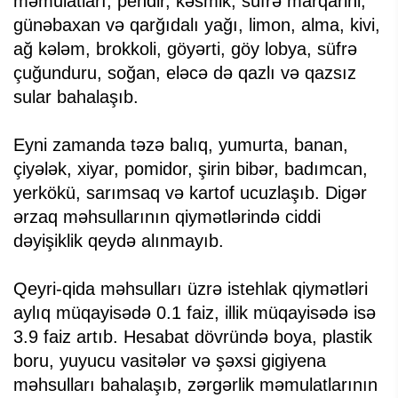
məmulatları, pendir, kəsmik, süfrə marqarini,
günəbaxan və qarğıdalı yağı, limon, alma, kivi,
ağ kələm, brokkoli, göyərti, göy lobya, süfrə
çuğunduru, soğan, eləcə də qazlı və qazsız
sular bahalaşıb.
Eyni zamanda təzə balıq, yumurta, banan,
çiyələk, xiyar, pomidor, şirin bibər, badımcan,
yerkökü, sarımsaq və kartof ucuzlaşıb. Digər
ərzaq məhsullarının qiymətlərində ciddi
dəyişiklik qeydə alınmayıb.
Qeyri-qida məhsulları üzrə istehlak qiymətləri
aylıq müqayisədə 0.1 faiz, illik müqayisədə isə
3.9 faiz artıb. Hesabat dövründə boya, plastik
boru, yuyucu vasitələr və şəxsi gigiyena
məhsulları bahalaşıb, zərgərlik məmulatlarının