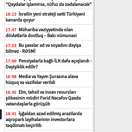
"Qaydalar işləmirsə, nüfuz da zədələnəcək"
İsrailin yeni strateji xətti Türkiyəni
18:13
kənarda qoyur
Müharibə vəziyyətində olan
17:47
dövlətlərlə dostluq – Bakı nümunəsi
Bu şəxslər ad və soyadını dəyişə
17:22
bilməz - RƏSMİ
Pensiyalarla bağlı İLK dəfə açıqlandı -
17:00
Dəyişiklik edilir?
Media və Yayım Şurasına əlavə
16:58
hüquq və vəzifələr verildi
Elm, təhsil və insan resursları
16:42
şöbəsinin müdiri Fərid Nəcəfov Qaxda
vətəndaşlarla görüşüb
İşğaldan azad edilmiş ərazilərdə
16:41
aqropark layihələrinin investorlara
təqdimatı keçirilib