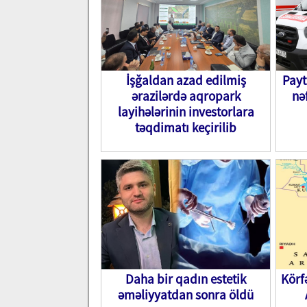
İşğaldan azad edilmiş
Payt
ərazilərdə aqropark
nə
layihələrinin investorlara
təqdimatı keçirilib
Daha bir qadın estetik
Körf
əməliyyatdan sonra öldü