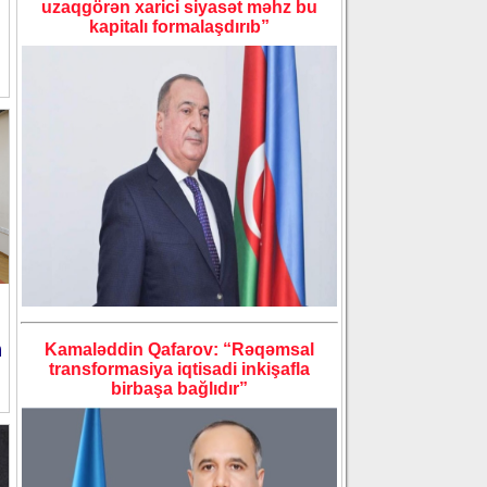
uzaqgörən xarici siyasət məhz bu
kapitalı formalaşdırıb”
ı
a
Kamaləddin Qafarov: “Rəqəmsal
transformasiya iqtisadi inkişafla
birbaşa bağlıdır”