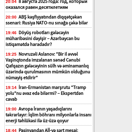
8 августа 2025 года: год, который
20:04
оказался равен десятилетиям
ABŞ kəşfiyyatından diqqətçəkən
20:00
ssenari: Rusiya NATO-nu sınağa çəkə bilər
Döyüş robotları gələcəyin
19:46
müharibəsini dəyişir – Azərbaycan bu
istiqamətdə haradadır?
Novruzəli Aslanov: “Bir il əvvəl
19:25
Vaşinqtonda imzalanan sənəd Cənubi
Qafqazın gələcəyinin sülh və əminamanlıq
üzərində qurulmasının mümkün olduğunu
nümayiş etdirir”
İran-Ermənistan marşrutu “Tramp
19:14
yolu”nu əvəz edə bilərmi? – Ekspertdən
cavab
Avropa İranın yaşadıqlarını
19:00
təkrarlayır: İqlim böhranı milyonlarla insanı
enerji təhlükəsi ilə üz-üzə qoyur
Paşinyandan Aİİ-yə sərt mesaj:
18:44