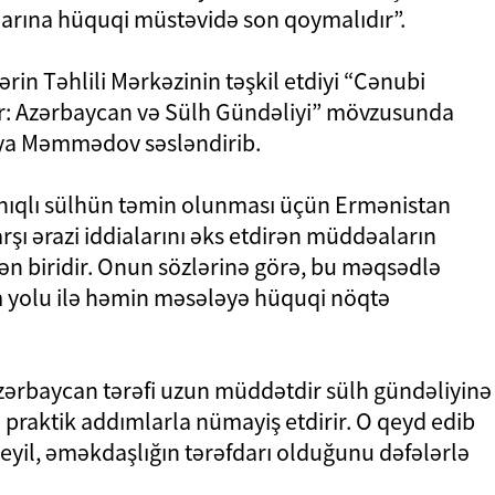
larına hüquqi müstəvidə son qoymalıdır”.
ərin Təhlili Mərkəzinin təşkil etdiyi “Cənubi
ar: Azərbaycan və Sülh Gündəliyi” mövzusunda
Qaya Məmmədov səsləndirib.
anıqlı sülhün təmin olunması üçün Ermənistan
şı ərazi iddialarını əks etdirən müddəaların
dən biridir. Onun sözlərinə görə, bu məqsədlə
 yolu ilə həmin məsələyə hüquqi nöqtə
ərbaycan tərəfi uzun müddətdir sülh gündəliyinə
 praktik addımlarla nümayiş etdirir. O qeyd edib
eyil, əməkdaşlığın tərəfdarı olduğunu dəfələrlə