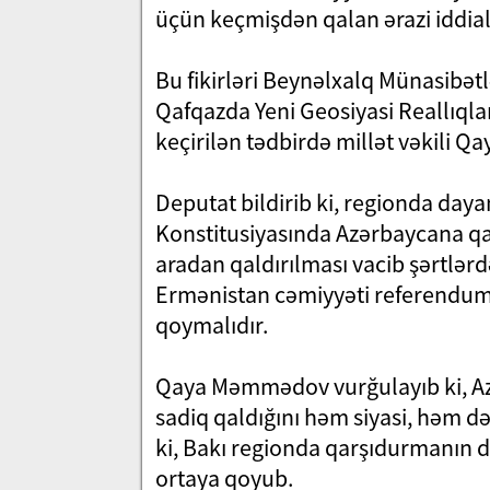
üçün keçmişdən qalan ərazi iddia
Bu fikirləri Beynəlxalq Münasibətl
Qafqazda Yeni Geosiyasi Reallıql
keçirilən tədbirdə millət vəkili 
Deputat bildirib ki, regionda day
Konstitusiyasında Azərbaycana qar
aradan qaldırılması vacib şərtlər
Ermənistan cəmiyyəti referendum
qoymalıdır.
Qaya Məmmədov vurğulayıb ki, Az
sadiq qaldığını həm siyasi, həm də
ki, Bakı regionda qarşıdurmanın d
ortaya qoyub.