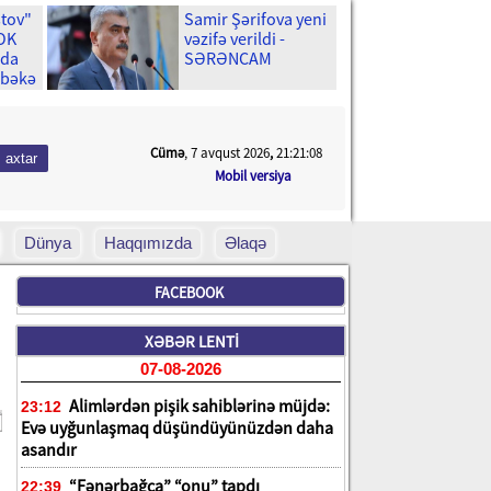
stov"
Samir Şərifova yeni
ŞOK
vəzifə verildi -
ıda
SƏRƏNCAM
əbəkə
Cümə
, 7 avqust 2026
,
21:21:10
Mobil versiya
Dünya
Haqqımızda
Əlaqə
FACEBOOK
XƏBƏR LENTİ
07-08-2026
Alimlərdən pişik sahiblərinə müjdə:
23:12
Evə uyğunlaşmaq düşündüyünüzdən daha
asandır
“Fənərbağça” “onu” tapdı
22:39