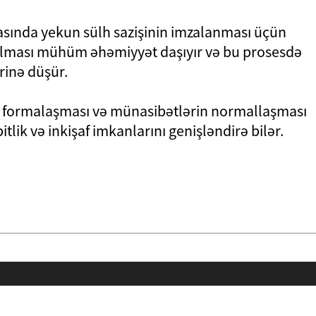
 arasında yekun sülh sazişinin imzalanması üçün
ılması mühüm əhəmiyyət daşıyır və bu prosesdə
rinə düşür.
dın formalaşması və münasibətlərin normallaşması
lik və inkişaf imkanlarını genişləndirə bilər.