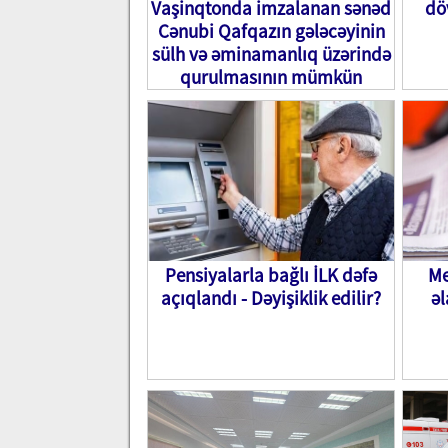
Vaşinqtonda imzalanan sənəd
dö
Cənubi Qafqazın gələcəyinin
sülh və əminamanlıq üzərində
qurulmasının mümkün
olduğunu nümayiş etdirir”
Pensiyalarla bağlı İLK dəfə
Me
açıqlandı - Dəyişiklik edilir?
əl