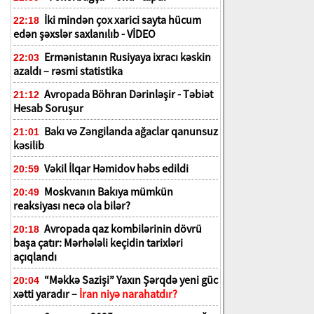
İki mindən çox xarici sayta hücum
22:18
edən şəxslər saxlanılıb - VİDEO
Ermənistanın Rusiyaya ixracı kəskin
22:03
azaldı – rəsmi statistika
Avropada Böhran Dərinləşir - Təbiət
21:12
Hesab Soruşur
Bakı və Zəngilanda ağaclar qanunsuz
21:01
kəsilib
Vəkil İlqar Həmidov həbs edildi
20:59
Moskvanın Bakıya mümkün
20:49
reaksiyası necə ola bilər?
Avropada qaz kombilərinin dövrü
20:18
başa çatır: Mərhələli keçidin tarixləri
açıqlandı
“Məkkə Sazişi” Yaxın Şərqdə yeni güc
20:04
xətti yaradır –
İran niyə narahatdır?