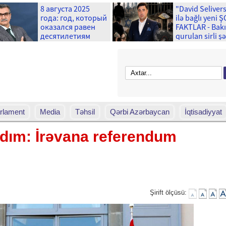
8 августа 2025
"David Seliver
года: год, который
ilə bağlı yeni 
оказался равен
FAKTLAR - Bak
десятилетиям
qurulan sirli ş
və ...
rlament
Media
Təhsil
Qərbi Azərbaycan
İqtisadiyyat
dım: İrəvana referendum
Şirift ölçüsü: