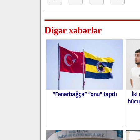
Digər xəbərlər
“Fənərbağça” “onu” tapdı
İki
hücu