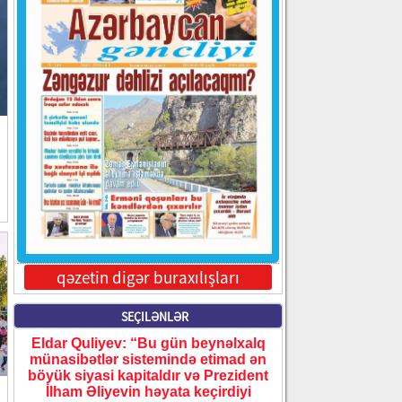
qəzetin digər buraxılışları
SEÇILƏNLƏR
Eldar Quliyev: “Bu gün beynəlxalq
münasibətlər sistemində etimad ən
böyük siyasi kapitaldır və Prezident
İlham Əliyevin həyata keçirdiyi