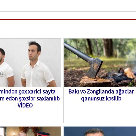
 mindən çox xarici sayta
Bakı və Zəngilanda ağaclar
m edən şəxslər saxlanılıb
qanunsuz kəsilib
- VİDEO