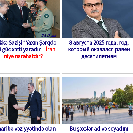
kə Sazişi” Yaxın Şərqdə
8 августа 2025 года: год,
i güc xətti yaradır –
İran
который оказался равен
niyə narahatdır?
десятилетиям
aribə vəziyyətində olan
Bu şəxslər ad və soyadını