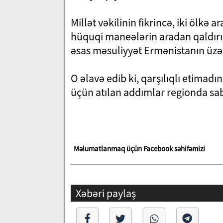
Millət vəkilinin fikrincə, iki ölkə
hüquqi maneələrin aradan qaldır
əsas məsuliyyət Ermənistanın üzə
O əlavə edib ki, qarşılıqlı etima
üçün atılan addımlar regionda sabit
Məlumatlanmaq üçün Facebook səhifəmizi
Xəbəri paylaş