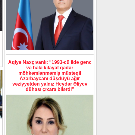
Aqiyə Naxçıvanlı: “1993-cü ildə gənc
və hələ kifayət qədər
möhkəmlənməmiş müstəqil
Azərbaycanı düşdüyü ağır
vəziyyətdən yalnız Heydər Əliyev
dühası çıxara bilərdi”