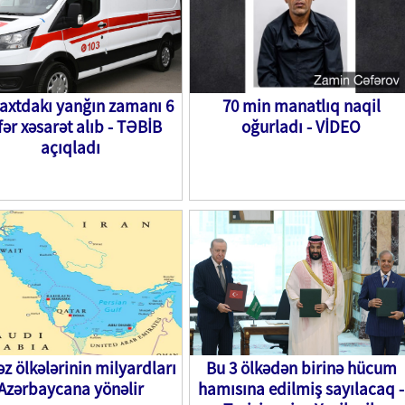
axtdakı yanğın zamanı 6
70 min manatlıq naqil
fər xəsarət alıb - TƏBİB
oğurladı - VİDEO
açıqladı
əz ölkələrinin milyardları
Bu 3 ölkədən birinə hücum
Azərbaycana yönəlir
hamısına edilmiş sayılacaq -