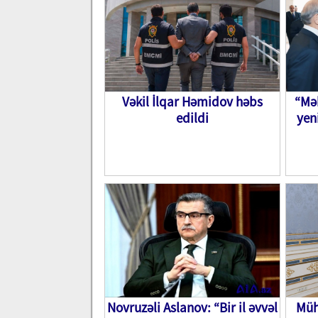
Vəkil İlqar Həmidov həbs
“Mək
edildi
yen
Novruzəli Aslanov: “Bir il əvvəl
Müh