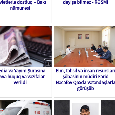
vlətlərlə dostluq – Bakı
dəyişə bilməz - RƏSMİ
nümunəsi
dia və Yayım Şurasına
Elm, təhsil və insan resurslar
avə hüquq və vəzifələr
şöbəsinin müdiri Fərid
verildi
Nəcəfov Qaxda vətəndaşlarl
görüşüb