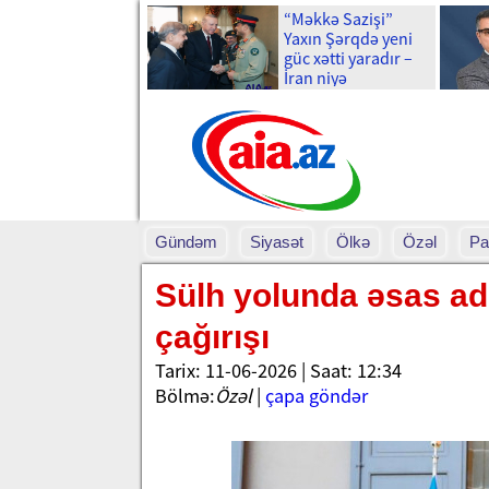
“Məkkə Sazişi”
Yaxın Şərqdə yeni
güc xətti yaradır –
İran niyə
narahatdır?
Gündəm
Siyasət
Ölkə
Özəl
Pa
Sülh yolunda əsas ad
çağırışı
Tarix: 11-06-2026 | Saat: 12:34
Bölmə:
Özəl
|
çapa göndər