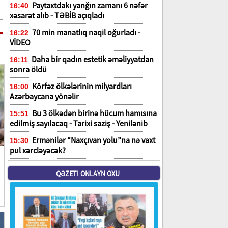
Paytaxtdakı yanğın zamanı 6 nəfər
16:40
xəsarət alıb - TƏBİB açıqladı
70 min manatlıq naqil oğurladı -
16:22
VİDEO
Daha bir qadın estetik əməliyyatdan
16:11
sonra öldü
Körfəz ölkələrinin milyardları
16:00
Azərbaycana yönəlir
Bu 3 ölkədən birinə hücum hamısına
15:51
edilmiş sayılacaq - Tarixi saziş - Yenilənib
Ermənilər “Naxçıvan yolu”na nə vaxt
15:30
pul xərcləyəcək?
QƏZETI ONLAYN OXU