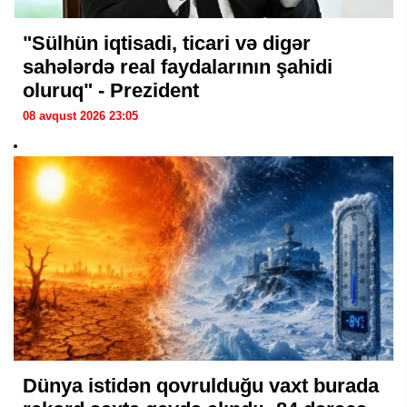
"Sülhün iqtisadi, ticari və digər
sahələrdə real faydalarının şahidi
oluruq" - Prezident
08 avqust 2026 23:05
Dünya istidən qovrulduğu vaxt burada