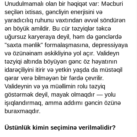
Unudulmamalı olan bir həqiqət var: Məcburi
seçilən ixtisas, gəncliyin enerjisini və
yaradıcılıq ruhunu vaxtından əvvəl söndürən
ən böyük amildir. Bu cür təzyiqlər təkcə
uğursuz karyeraya deyil, həm də gənclərdə
"saxta mənlik" formalaşmasına, depressiyaya
və özünəinam əskikliyinə yol açır. Valideyn
təzyiqi altında böyüyən gənc öz həyatının
idarəçiliyini itirir və yetkin yaşda da müstəqil
qərar verə bilməyən bir fərdə çevrilir.
Valideynin və ya müəllimin rolu təzyiq
göstərmək deyil, mayak olmaqdır — yolu
işıqlandırmaq, amma addımı gəncin özünə
buraxmaqdır.
Üstünlük kimin seçiminə verilməlidir?