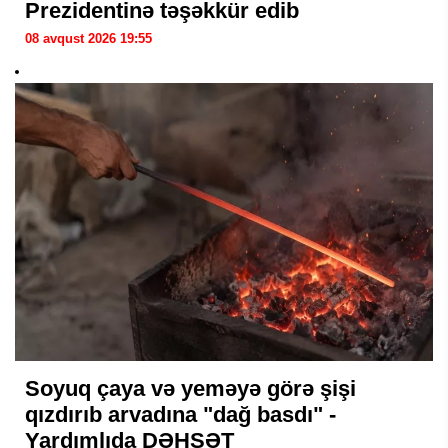
Prezidentinə təşəkkür edib
08 avqust 2026 19:55
Soyuq çaya və yeməyə görə şişi
qızdırıb arvadına "dağ basdı" -
Yardımlıda DƏHŞƏT