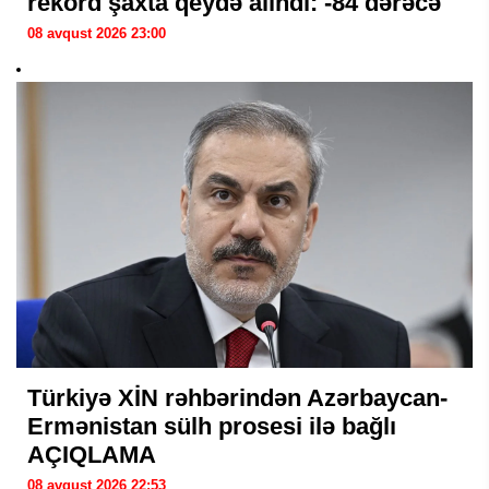
rekord şaxta qeydə alındı: -84 dərəcə
08 avqust 2026 23:00
Türkiyə XİN rəhbərindən Azərbaycan-
Ermənistan sülh prosesi ilə bağlı
AÇIQLAMA
08 avqust 2026 22:53