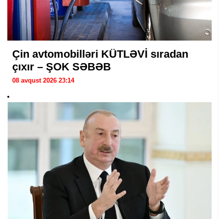
Çin avtomobilləri KÜTLƏVİ sıradan
çıxır – ŞOK SƏBƏB
08 avqust 2026 23:14