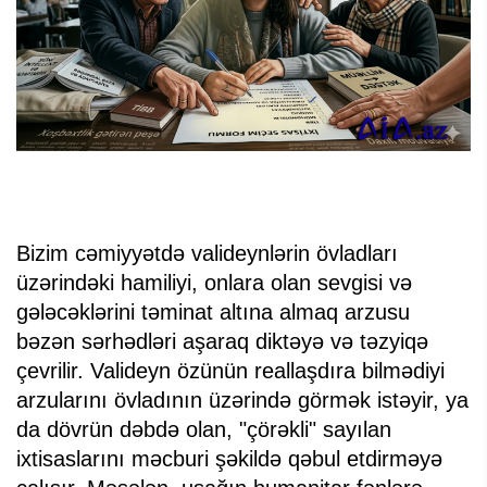
Bizim cəmiyyətdə valideynlərin övladları
üzərindəki hamiliyi, onlara olan sevgisi və
gələcəklərini təminat altına almaq arzusu
bəzən sərhədləri aşaraq diktəyə və təzyiqə
çevrilir. Valideyn özünün reallaşdıra bilmədiyi
arzularını övladının üzərində görmək istəyir, ya
da dövrün dəbdə olan, "çörəkli" sayılan
ixtisaslarını məcburi şəkildə qəbul etdirməyə