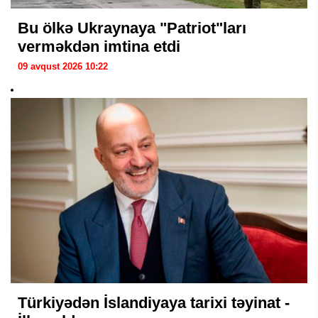
Bu ölkə Ukraynaya "Patriot"ları
verməkdən imtina etdi
09 avqust 2026 10:22
Türkiyədən İslandiyaya tarixi təyinat -