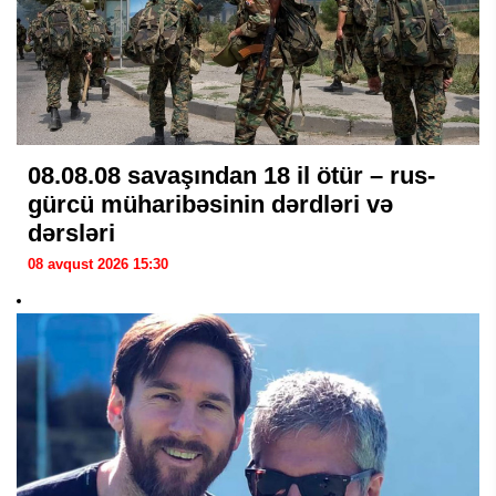
08.08.08 savaşından 18 il ötür – rus-
gürcü müharibəsinin dərdləri və
dərsləri
08 avqust 2026 15:30