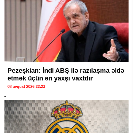
Pezeşkian: İndi ABŞ ilə razılaşma əldə
etmək üçün ən yaxşı vaxtdır
08 avqust 2026 22:23