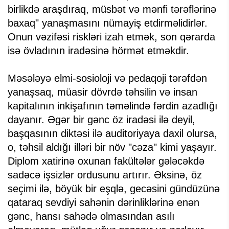
birlikdə araşdıraq, müsbət və mənfi tərəflərinə
baxaq" yanaşmasını nümayiş etdirməlidirlər.
Onun vəzifəsi riskləri izah etmək, son qərarda
isə övladının iradəsinə hörmət etməkdir.
Məsələyə elmi-sosioloji və pedaqoji tərəfdən
yanaşsaq, müasir dövrdə təhsilin və insan
kapitalının inkişafının təməlində fərdin azadlığı
dayanır. Əgər bir gənc öz iradəsi ilə deyil,
başqasının diktəsi ilə auditoriyaya daxil olursa,
o, təhsil aldığı illəri bir növ "cəza" kimi yaşayır.
Diplom xatirinə oxunan fakültələr gələcəkdə
sadəcə işsizlər ordusunu artırır. Əksinə, öz
seçimi ilə, böyük bir eşqlə, gecəsini gündüzünə
qataraq sevdiyi sahənin dərinliklərinə enən
gənc, hansı sahədə olmasından asılı