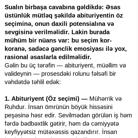
Sualın birbaşa cavabına gəldikdə: Əsas
üstünlük mütləq şəkildə abituriyentin öz
seçiminə, onun daxili potensialına və
sevgisinə verilməlidir. Lakin burada
mühüm bir nüans var: bu seçim kor-
koranə, sadəcə gənclik emosiyası ilə yox,
rasional əsaslarla edilməlidir.
Gəlin bu üç tərəfin — abituriyent, müəllim və
valideynin — prosesdəki rolunu fəlsəfi bir
vəhdətdə təhlil edək:
1. Abituriyent (Öz seçimi) —
Mühərrik və
Ruhdur. İnsan ömrünün böyük hissəsini
peşəsinə həsr edir. Sevilmədən görülən iş həm
fərdə bədbəxtlik gətirir, həm də cəmiyyətə
keyfiyyətsiz mütəxəssis qazandırır. İnsan