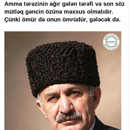
Amma tərəzinin ağır gələn tərəfi və son söz
mütləq gəncin özünə məxsus olmalıdır.
Çünki ömür də onun ömrüdür, gələcək də.