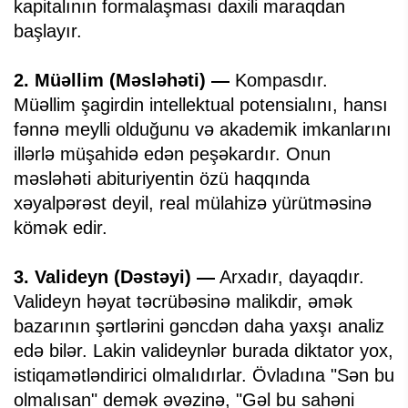
kapitalının formalaşması daxili maraqdan
başlayır.
2. Müəllim (Məsləhəti) —
Kompasdır.
Müəllim şagirdin intellektual potensialını, hansı
fənnə meylli olduğunu və akademik imkanlarını
illərlə müşahidə edən peşəkardır. Onun
məsləhəti abituriyentin özü haqqında
xəyalpərəst deyil, real mülahizə yürütməsinə
kömək edir.
3. Valideyn (Dəstəyi) —
Arxadır, dayaqdır.
Valideyn həyat təcrübəsinə malikdir, əmək
bazarının şərtlərini gəncdən daha yaxşı analiz
edə bilər. Lakin valideynlər burada diktator yox,
istiqamətləndirici olmalıdırlar. Övladına "Sən bu
olmalısan" demək əvəzinə, "Gəl bu sahəni