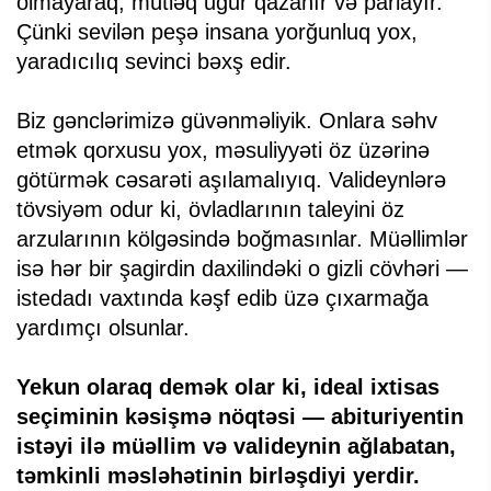
olmayaraq, mütləq uğur qazanır və parlayır.
Çünki sevilən peşə insana yorğunluq yox,
yaradıcılıq sevinci bəxş edir.
Biz gənclərimizə güvənməliyik. Onlara səhv
etmək qorxusu yox, məsuliyyəti öz üzərinə
götürmək cəsarəti aşılamalıyıq. Valideynlərə
tövsiyəm odur ki, övladlarının taleyini öz
arzularının kölgəsində boğmasınlar. Müəllimlər
isə hər bir şagirdin daxilindəki o gizli cövhəri —
istedadı vaxtında kəşf edib üzə çıxarmağa
yardımçı olsunlar.
Yekun olaraq demək olar ki, ideal ixtisas
seçiminin kəsişmə nöqtəsi — abituriyentin
istəyi ilə müəllim və valideynin ağlabatan,
təmkinli məsləhətinin birləşdiyi yerdir.