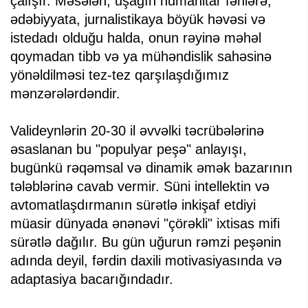
çalışır. Məsələn, uşağın humanitar fənlərə,
ədəbiyyata, jurnalistikaya böyük həvəsi və
istedadı olduğu halda, onun rəyinə məhəl
qoymadan tibb və ya mühəndislik sahəsinə
yönəldilməsi tez-tez qarşılaşdığımız
mənzərələrdəndir.
Valideynlərin 20-30 il əvvəlki təcrübələrinə
əsaslanan bu "populyar peşə" anlayışı,
bugünkü rəqəmsal və dinamik əmək bazarının
tələblərinə cavab vermir. Süni intellektin və
avtomatlaşdırmanın sürətlə inkişaf etdiyi
müasir dünyada ənənəvi "çörəkli" ixtisas mifi
sürətlə dağılır. Bu gün uğurun rəmzi peşənin
adında deyil, fərdin daxili motivasiyasında və
adaptasiya bacarığındadır.