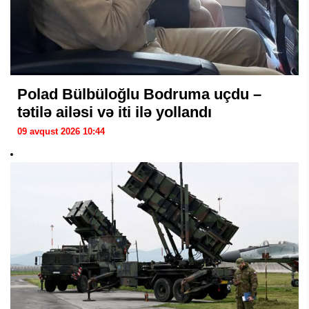
Polad Bülbüloğlu Bodruma uçdu –
tətilə ailəsi və iti ilə yollandı
09 avqust 2026 10:44