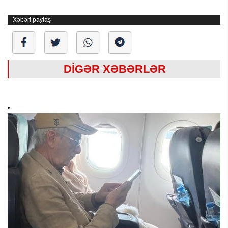
Xəbəri paylaş
DİGƏR XƏBƏRLƏR