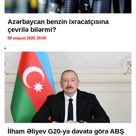
Azərbaycan benzin ixracatçısına
çevrilə bilərmi?
08 avqust 2026 20:00
İlham Əliyev G20-yə dəvətə görə ABŞ