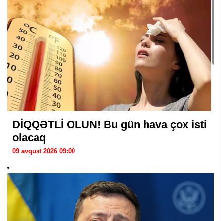
DİQQƏTLİ OLUN! Bu gün hava çox isti
olacaq
09 avqust 2026 09:00