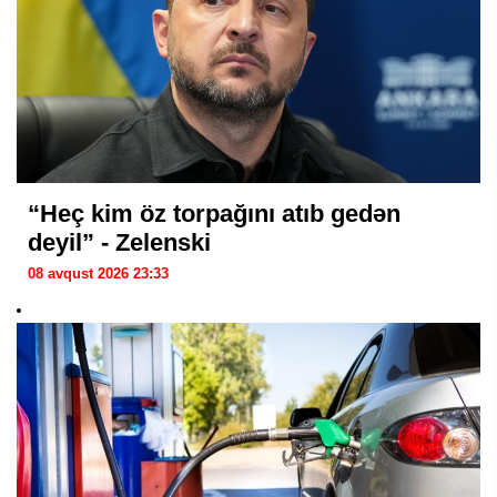
“Heç kim öz torpağını atıb gedən
deyil” - Zelenski
08 avqust 2026 23:33