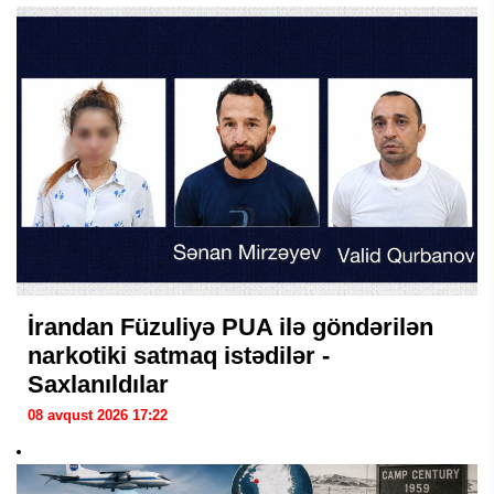
İrandan Füzuliyə PUA ilə göndərilən
narkotiki satmaq istədilər -
Saxlanıldılar
08 avqust 2026 17:22