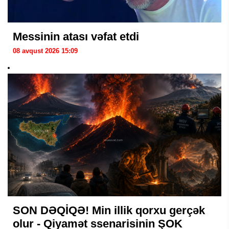
Messinin atası vəfat etdi
08 avqust 2026 15:09
SON DƏQİQƏ! Min illik qorxu gerçək
olur - Qiyamət ssenarisinin ŞOK