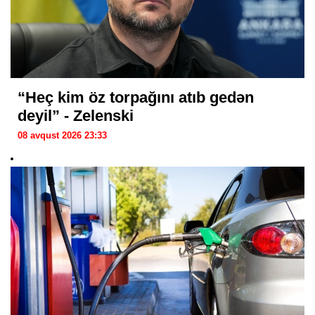
“Heç kim öz torpağını atıb gedən
deyil” - Zelenski
08 avqust 2026 23:33