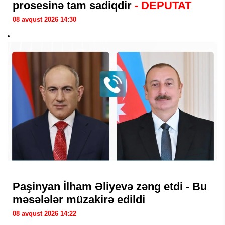
prosesinə tam sadiqdir
- DEPUTAT
08 avqust 2026 14:30
Paşinyan İlham Əliyevə zəng etdi - Bu
məsələlər müzakirə edildi
08 avqust 2026 14:22