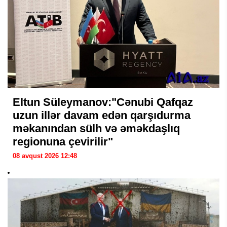
Eltun Süleymanov:"Cənubi Qafqaz
uzun illər davam edən qarşıdurma
məkanından sülh və əməkdaşlıq
regionuna çevirilir"
08 avqust 2026 12:48