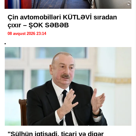
Çin avtomobilləri KÜTLƏVİ sıradan
çıxır – ŞOK SƏBƏB
08 avqust 2026 23:14
"Sülhün iqtisadi, ticari və digər