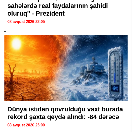
sahələrdə real faydalarının şahidi
oluruq" - Prezident
08 avqust 2026 23:05
Dünya istidən qovrulduğu vaxt burada
rekord şaxta qeydə alındı: -84 dərəcə
08 avqust 2026 23:00