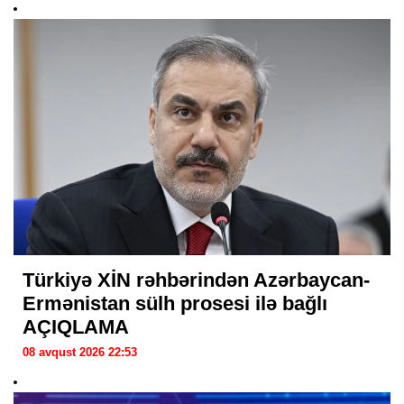
Türkiyə XİN rəhbərindən Azərbaycan-
Ermənistan sülh prosesi ilə bağlı
AÇIQLAMA
08 avqust 2026 22:53