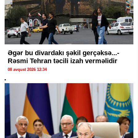
Əgər bu divardakı şəkil gerçəksə...-
Rəsmi Tehran təcili izah verməlidir
08 avqust 2026 12:34