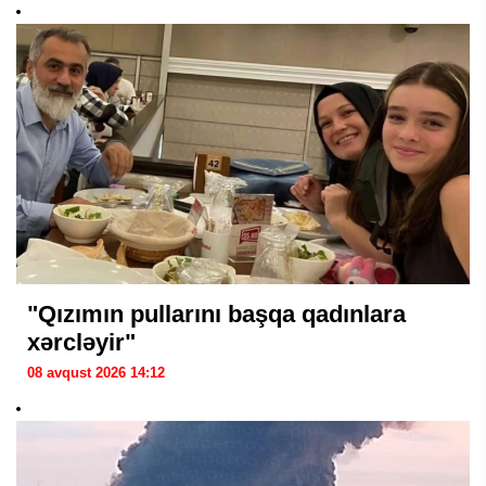
"Qızımın pullarını başqa qadınlara
xərcləyir"
08 avqust 2026 14:12