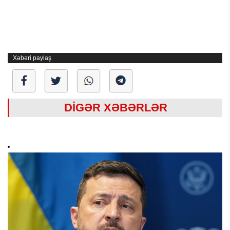
Xəbəri paylaş
DİGƏR XƏBƏRLƏR