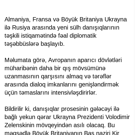
Almaniya, Fransa və Böyük Britaniya Ukrayna
ilə Rusiya arasında yeni sülh danışıqlarının
təşkili istiqamətində fəal diplomatik
təşəbbüslərə başlayıb.
Məlumata görə, Avropanın aparıcı dövlətləri
müharibənin daha bir qış mövsümünə
uzanmasının qarşısını almaq və tərəflər
arasında dialoq imkanlarını genişləndirmək
üçün təmaslarını intensivləşdirirlər.
Bildirilir ki, danışıqlar prosesinin gələcəyi ilə
bağlı yekun qərar Ukrayna Prezidenti Volodimir
Zelenskinin mövqeyindən asılı olacaq. Bu
məqsədlə Böyük Britaniyanın Baş naziri Kir