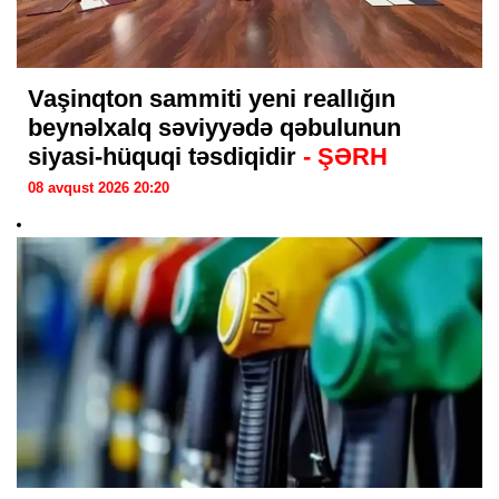
Vaşinqton sammiti yeni reallığın
beynəlxalq səviyyədə qəbulunun
siyasi-hüquqi təsdiqidir
- ŞƏRH
08 avqust 2026 20:20