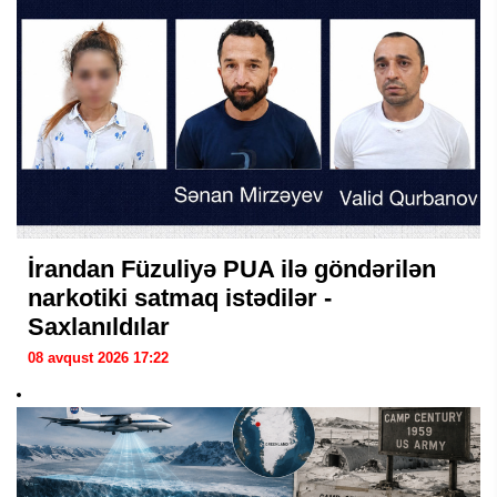
İrandan Füzuliyə PUA ilə göndərilən
narkotiki satmaq istədilər -
Saxlanıldılar
08 avqust 2026 17:22