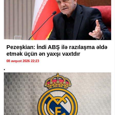
Pezeşkian: İndi ABŞ ilə razılaşma əldə
etmək üçün ən yaxşı vaxtdır
08 avqust 2026 22:23