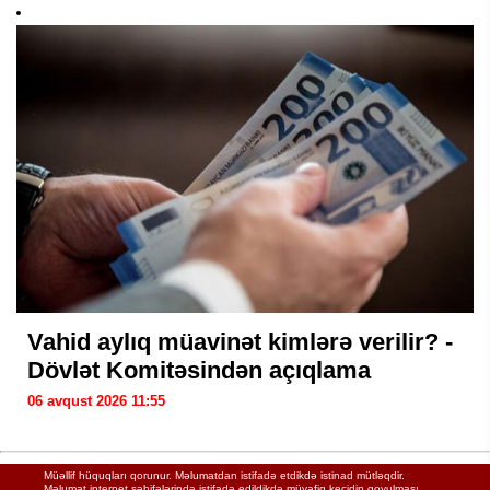
Vahid aylıq müavinət kimlərə verilir? -
Dövlət Komitəsindən açıqlama
06 avqust 2026 11:55
Müəllif hüquqları qorunur. Məlumatdan istifadə etdikdə istinad mütləqdir.
Məlumat internet səhifələrində istifadə edildikdə müvafiq keçidin qoyulması