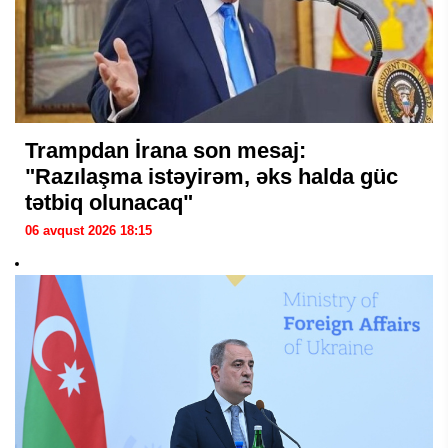
Trampdan İrana son mesaj:
"Razılaşma istəyirəm, əks halda güc
tətbiq olunacaq"
06 avqust 2026 18:15