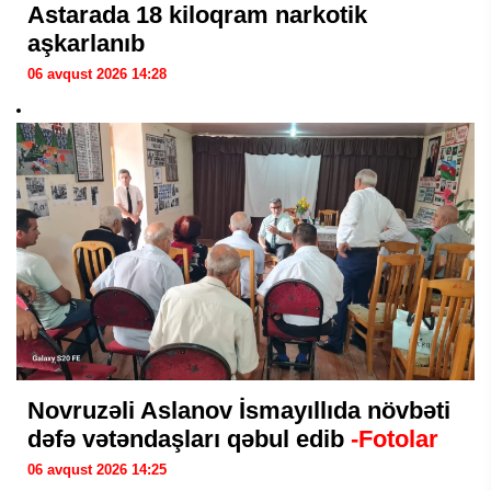
Astarada 18 kiloqram narkotik
aşkarlanıb
06 avqust 2026 14:28
Novruzəli Aslanov İsmayıllıda növbəti
dəfə vətəndaşları qəbul edib
-Fotolar
06 avqust 2026 14:25