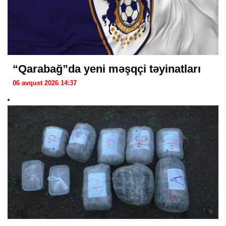
“Qarabağ”da yeni məşqçi təyinatları
06 avqust 2026 14:37