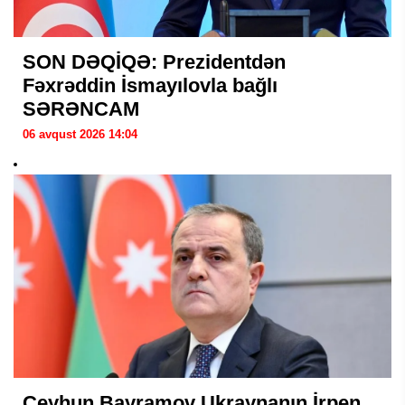
SON DƏQİQƏ: Prezidentdən
Fəxrəddin İsmayılovla bağlı
SƏRƏNCAM
06 avqust 2026 14:04
Ceyhun Bayramov Ukraynanın İrpen