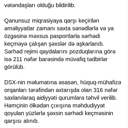
vətəndaşları olduğu bildirilib.
Qanunsuz miqrasiyaya qarşı keçirilən
əməliyyatlar zamanı saxta sənədlərlə və ya
özgəsinə məxsus pasportlarla sərhədi
keçməyə çalışan şəxslər də aşkarlanıb.
Sərhəd rejimi qaydalarını pozduqlarına görə
isə 211 nəfər barəsində müvafiq tədbirlər
görülüb.
DSX-nin məlumatına əsasən, hüquq-mühafizə
orqanları tərəfindən axtarışda olan 316 nəfər
saxlanılaraq aidiyyəti qurumlara təhvil verilib.
Həmçinin ölkədən çıxışına məhdudiyyət
qoyulan yüzlərlə şəxsin sərhədi keçməsinin
qarşısı alınıb.