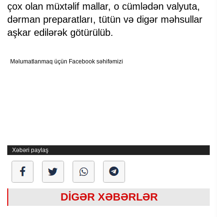
çox olan müxtəlif mallar, o cümlədən valyuta,
dərman preparatları, tütün və digər məhsullar
aşkar edilərək götürülüb.
Məlumatlanmaq üçün Facebook səhifəmizi
Xəbəri paylaş
DİGƏR XƏBƏRLƏR