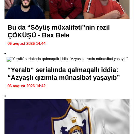
Bu da “Söyüş müxalifəti”nin rəzil
ÇÖKÜŞÜ - Bax Belə
06 avqust 2026 14:44
“Yeraltı” serialında qalmaqallı iddia:
“Azyaşlı qızımla münasibət yaşayıb”
06 avqust 2026 14:42