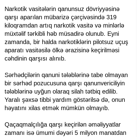
Narkotik vasitələrin qanunsuz dövriyyəsinə
qarşı aparılan mübarizə çərçivəsində 319
kiloqramdan artıq narkotik vasitə və minlərlə
müxtəlif tərkibli həb müsadirə olunub. Eyni
zamanda, bir halda narkotiklərin pilotsuz uçuş
aparatı vasitəsilə ölkə ərazisinə keçirilməsi
cəhdinin qarşısı alınıb.
Sərhədçilərin qanuni tələblərinə tabe olmayan
bir sərhəd pozucusuna qarşı qanunvericiliyin
tələblərinə uyğun olaraq silah tətbiq edilib.
Yaralı şəxsə tibbi yardım göstərilsə də, onun
həyatını xilas etmək mümkün olmayıb.
Qaçaqmalçılığa qarşı keçirilən əməliyyatlar
zamanı isə ümumi dəyəri 5 milyon manatdan