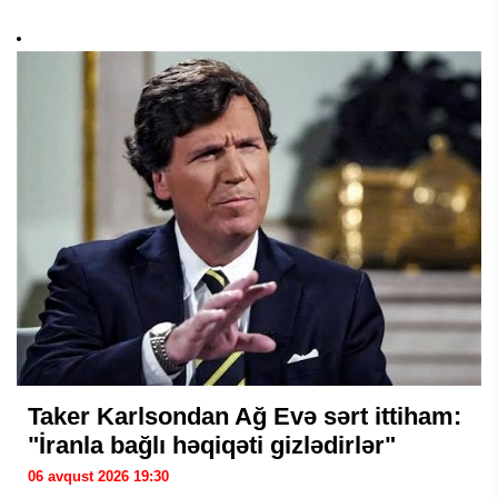
Taker Karlsondan Ağ Evə sərt ittiham:
"İranla bağlı həqiqəti gizlədirlər"
06 avqust 2026 19:30