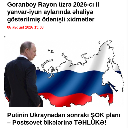
Goranboy Rayon üzrə 2026-cı il
yanvar-iyun aylarında əhaliyə
göstərilmiş ödənişli xidmətlər
06 avqust 2026 15:38
Putinin Ukraynadan sonrakı ŞOK planı
– Postsovet ölkələrinə TƏHLÜKƏ!