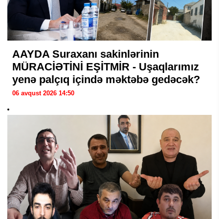
AAYDA Suraxanı sakinlərinin
MÜRACİƏTİNİ EŞİTMİR - Uşaqlarımız
yenə palçıq içində məktəbə gedəcək?
06 avqust 2026 14:50