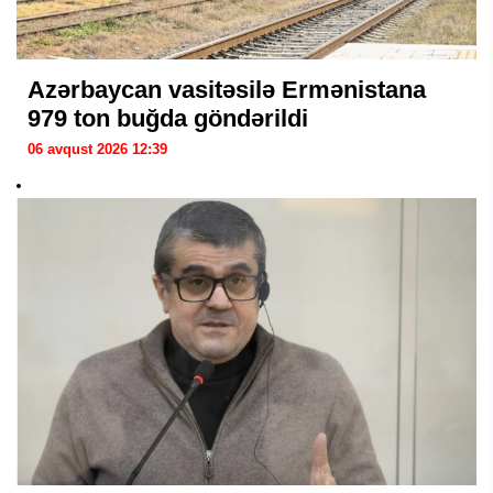
Azərbaycan vasitəsilə Ermənistana
979 ton buğda göndərildi
06 avqust 2026 12:39