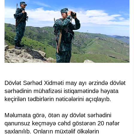
Dövlət Sərhəd Xidməti may ayı ərzində dövlət
sərhədinin mühafizəsi istiqamətində həyata
keçirilən tədbirlərin nəticələrini açıqlayıb.
Məlumata görə, ötən ay dövlət sərhədini
qanunsuz keçməyə cəhd göstərən 20 nəfər
saxlanılıb. Onların müxtəlif ölkələrin