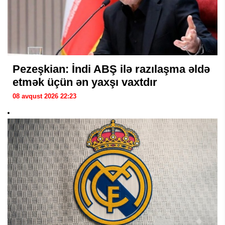
Pezeşkian: İndi ABŞ ilə razılaşma əldə
etmək üçün ən yaxşı vaxtdır
08 avqust 2026 22:23