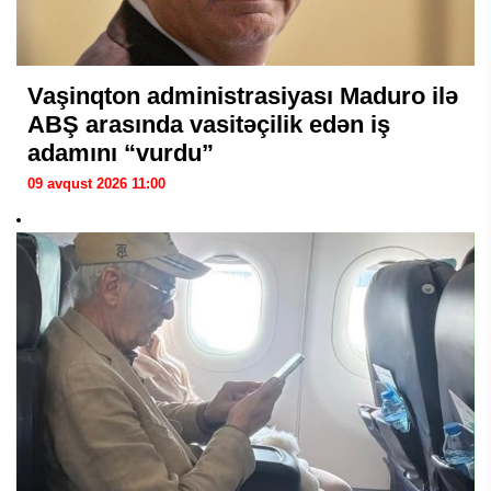
Vaşinqton administrasiyası Maduro ilə
ABŞ arasında vasitəçilik edən iş
adamını “vurdu”
09 avqust 2026 11:00