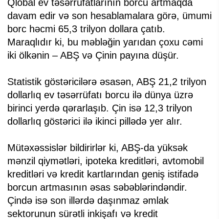
Qlobal ev təsərrüfatlarının borcu artmaqda
davam edir və son hesablamalara görə, ümumi
borc həcmi 65,3 trilyon dollara çatıb.
Maraqlıdır ki, bu məbləğin yarıdan çoxu cəmi
iki ölkənin – ABŞ və Çinin payına düşür.
Statistik göstəricilərə əsasən, ABŞ 21,2 trilyon
dollarlıq ev təsərrüfatı borcu ilə dünya üzrə
birinci yerdə qərarlaşıb. Çin isə 12,3 trilyon
dollarlıq göstərici ilə ikinci pillədə yer alır.
Mütəxəssislər bildirirlər ki, ABŞ-da yüksək
mənzil qiymətləri, ipoteka kreditləri, avtomobil
kreditləri və kredit kartlarından geniş istifadə
borcun artmasının əsas səbəblərindəndir.
Çində isə son illərdə daşınmaz əmlak
sektorunun sürətli inkişafı və kredit