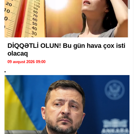
DİQQƏTLİ OLUN! Bu gün hava çox isti
olacaq
09 avqust 2026 09:00