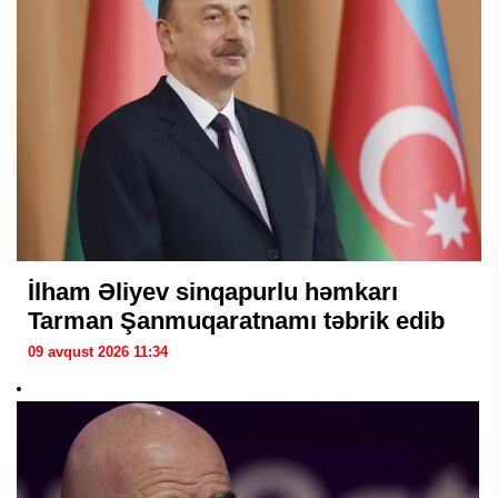
İlham Əliyev sinqapurlu həmkarı
Tarman Şanmuqaratnamı təbrik edib
09 avqust 2026 11:34