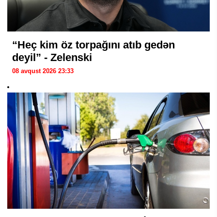
“Heç kim öz torpağını atıb gedən
deyil” - Zelenski
08 avqust 2026 23:33