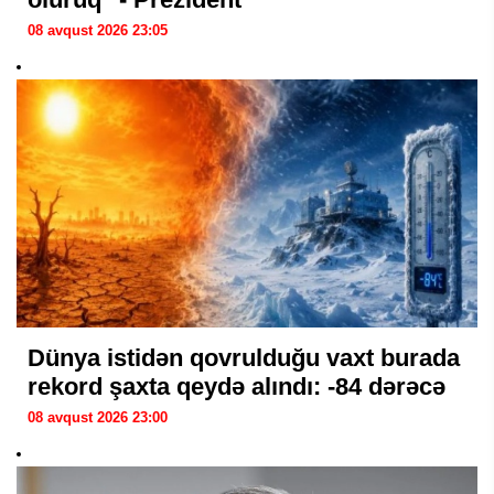
08 avqust 2026 23:05
Dünya istidən qovrulduğu vaxt burada
rekord şaxta qeydə alındı: -84 dərəcə
08 avqust 2026 23:00