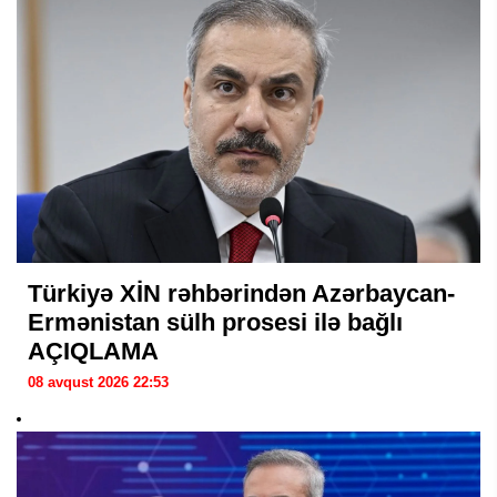
Türkiyə XİN rəhbərindən Azərbaycan-
Ermənistan sülh prosesi ilə bağlı
AÇIQLAMA
08 avqust 2026 22:53