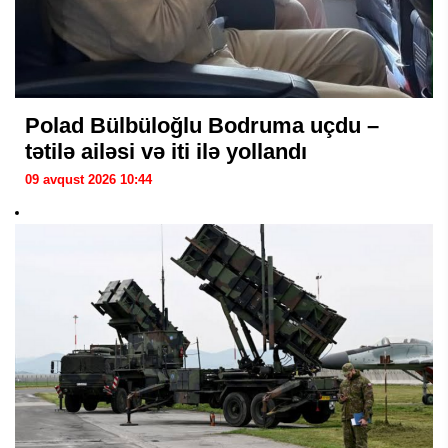
Polad Bülbüloğlu Bodruma uçdu –
tətilə ailəsi və iti ilə yollandı
09 avqust 2026 10:44