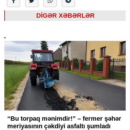
DİGƏR XƏBƏRLƏR
“Bu torpaq mənimdir!” – fermer şəhər
meriyasının çəkdiyi asfaltı şumladı