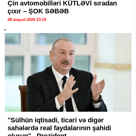
Çin avtomobilləri KÜTLƏVİ sıradan
çıxır – ŞOK SƏBƏB
08 avqust 2026 23:14
"Sülhün iqtisadi, ticari və digər
sahələrdə real faydalarının şahidi
oluruq" - Prezident