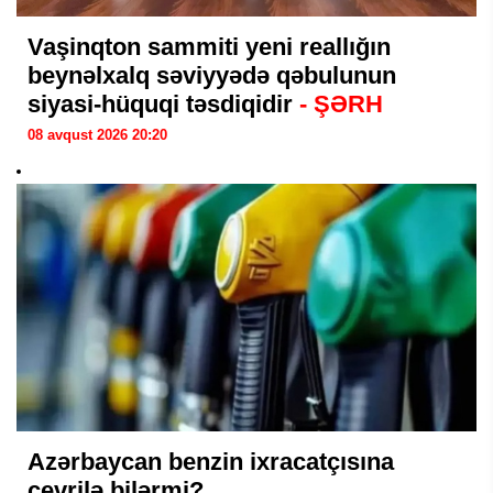
Vaşinqton sammiti yeni reallığın
beynəlxalq səviyyədə qəbulunun
siyasi-hüquqi təsdiqidir
- ŞƏRH
08 avqust 2026 20:20
Azərbaycan benzin ixracatçısına
çevrilə bilərmi?