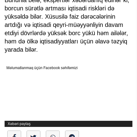
Bununla belə, ekspertlər xəbərdarlıq edirlər ki,
borcun sürətlə artması iqtisadi riskləri də
yüksəldə bilər. Xüsusilə faiz dərəcələrinin
artdığı və iqtisadi qeyri-müəyyənliyin davam
etdiyi dövrlərdə yüksək borc yükü həm ailələr,
həm də ölkə iqtisadiyyatları üçün əlavə təzyiq
yarada bilər.
Məlumatlanmaq üçün Facebook səhifəmizi
Xəbəri paylaş