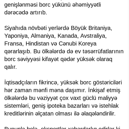
genişlənməsi borc yükünü əhəmiyyətli
dərəcədə artırıb.
Siyahıda növbəti yerlərdə Böyük Britaniya,
Yaponiya, Almaniya, Kanada, Avstraliya,
Fransa, Hindistan və Cənubi Koreya
qərarlaşıb. Bu ölkələrdə də ev təsərrüfatlarının
borc səviyyəsi kifayət qədər yüksək olaraq
qalır.
İqtisadçıların fikrincə, yüksək borc göstəriciləri
hər zaman mənfi məna daşımır. İnkişaf etmiş
ölkələrdə bu vəziyyət çox vaxt güclü maliyyə
sistemləri, geniş ipoteka bazarları və istehlak
kreditlərinin əlçatan olması ilə əlaqələndirilir.