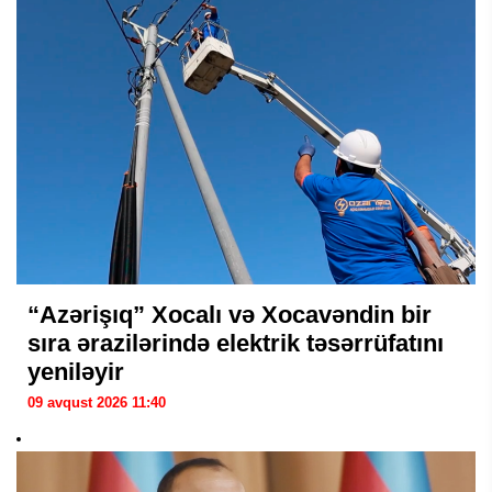
“Azərişıq” Xocalı və Xocavəndin bir
sıra ərazilərində elektrik təsərrüfatını
yeniləyir
09 avqust 2026 11:40