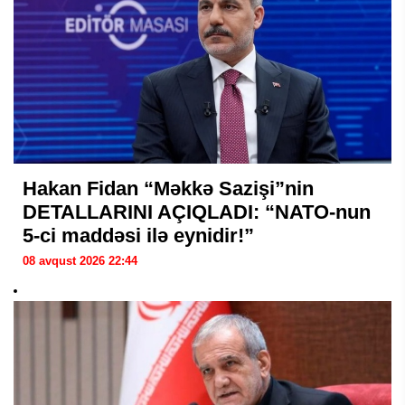
Hakan Fidan “Məkkə Sazişi”nin
DETALLARINI AÇIQLADI: “NATO-nun
5-ci maddəsi ilə eynidir!”
08 avqust 2026 22:44