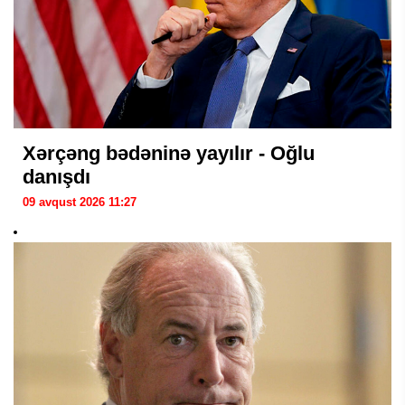
Xərçəng bədəninə yayılır - Oğlu
danışdı
09 avqust 2026 11:27