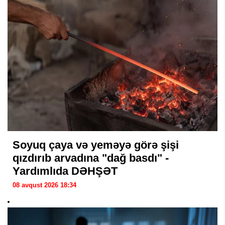
Soyuq çaya və yeməyə görə şişi
qızdırıb arvadına "dağ basdı" -
Yardımlıda DƏHŞƏT
08 avqust 2026 18:34