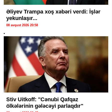
Əliyev Trampa xoş xəbəri verdi: İşlər
yekunlaşır...
08 avqust 2026 20:58
Stiv Uitkoff: "Cənubi Qafqaz
ölkələrinin gələcəyi parlaqdır"