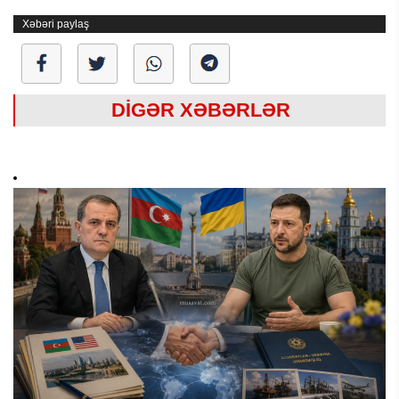
Xəbəri paylaş
DİGƏR XƏBƏRLƏR