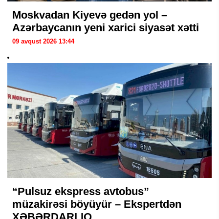
Moskvadan Kiyevə gedən yol –
Azərbaycanın yeni xarici siyasət xətti
09 avqust 2026 13:44
“Pulsuz ekspress avtobus”
müzakirəsi böyüyür – Ekspertdən
XƏBƏRDARLIQ