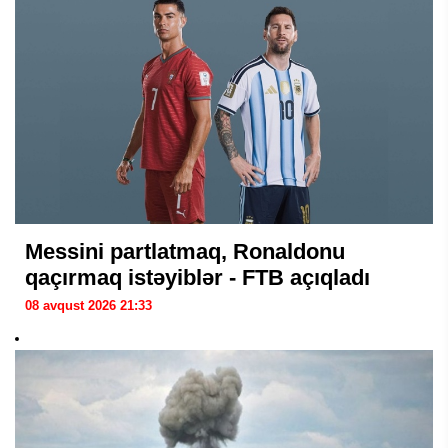
Messini partlatmaq, Ronaldonu
qaçırmaq istəyiblər - FTB açıqladı
08 avqust 2026 21:33