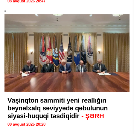
08 avqust 2026 20:47
Vaşinqton sammiti yeni reallığın
beynəlxalq səviyyədə qəbulunun
siyasi-hüquqi təsdiqidir
- ŞƏRH
08 avqust 2026 20:20