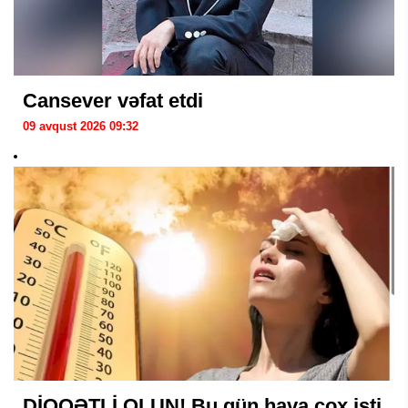
Cansever vəfat etdi
09 avqust 2026 09:32
DİQQƏTLİ OLUN! Bu gün hava çox isti