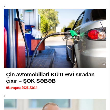
Çin avtomobilləri KÜTLƏVİ sıradan
çıxır – ŞOK SƏBƏB
08 avqust 2026 23:14