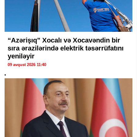
“Azərişıq” Xocalı və Xocavəndin bir
sıra ərazilərində elektrik təsərrüfatını
yeniləyir
09 avqust 2026 11:40