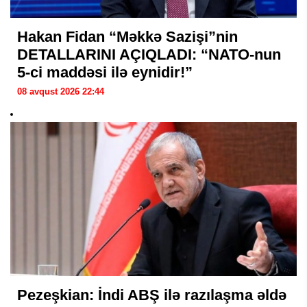
Hakan Fidan “Məkkə Sazişi”nin
DETALLARINI AÇIQLADI: “NATO-nun
5-ci maddəsi ilə eynidir!”
08 avqust 2026 22:44
Pezeşkian: İndi ABŞ ilə razılaşma əldə