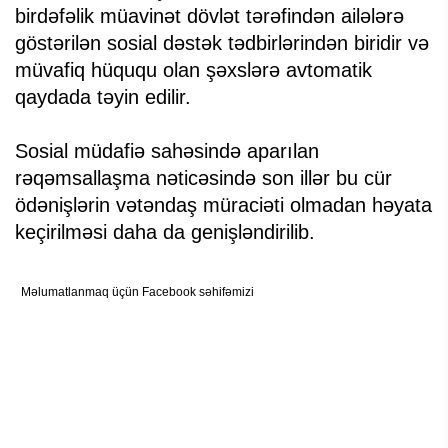
birdəfəlik müavinət dövlət tərəfindən ailələrə
göstərilən sosial dəstək tədbirlərindən biridir və
müvafiq hüququ olan şəxslərə avtomatik
qaydada təyin edilir.
Sosial müdafiə sahəsində aparılan
rəqəmsallaşma nəticəsində son illər bu cür
ödənişlərin vətəndaş müraciəti olmadan həyata
keçirilməsi daha da genişləndirilib.
Məlumatlanmaq üçün Facebook səhifəmizi