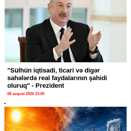
"Sülhün iqtisadi, ticari və digər
sahələrdə real faydalarının şahidi
oluruq" - Prezident
08 avqust 2026 23:05