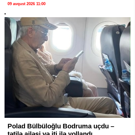
09 avqust 2026 11:00
Polad Bülbüloğlu Bodruma uçdu –
tətilə ailəsi və iti ilə yollandı