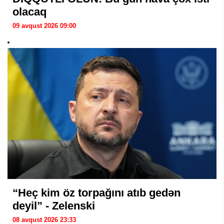
olacaq
09 avqust 2026 09:00
“Heç kim öz torpağını atıb gedən
deyil” - Zelenski
08 avqust 2026 23:33