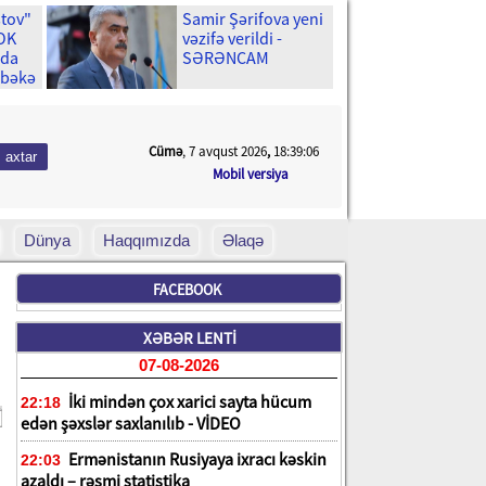
stov"
Samir Şərifova yeni
ŞOK
vəzifə verildi -
ıda
SƏRƏNCAM
əbəkə
Cümə
, 7 avqust 2026
,
18:39:07
Mobil versiya
Dünya
Haqqımızda
Əlaqə
FACEBOOK
XƏBƏR LENTİ
07-08-2026
İki mindən çox xarici sayta hücum
22:18
edən şəxslər saxlanılıb - VİDEO
Ermənistanın Rusiyaya ixracı kəskin
22:03
azaldı – rəsmi statistika