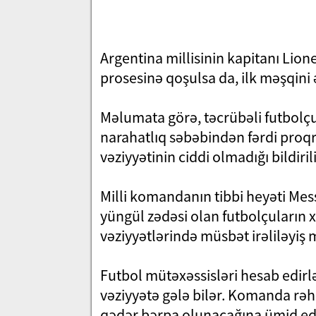
Argentina millisinin kapitanı Lion
prosesinə qoşulsa da, ilk məşqini 
Məlumata görə, təcrübəli futbolçu
narahatlıq səbəbindən fərdi proq
vəziyyətinin ciddi olmadığı bildirili
Milli komandanın tibbi heyəti Mess
yüngül zədəsi olan futbolçuların 
vəziyyətlərində müsbət irəliləyiş
Futbol mütəxəssisləri hesab edirlə
vəziyyətə gələ bilər. Komanda rəh
qədər bərpa olunacağına ümid edi