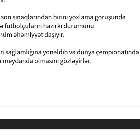
 son sınaqlarından birini yoxlama görüşündə
ə futbolçuların hazırkı durumunu
üm əhəmiyyət daşıyır.
nin sağlamlığına yönəldib və dünya çempionatında
ə meydanda olmasını gözləyirlər.