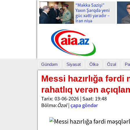
“Məkkə Sazişi”
Yaxın Şərqdə yeni
güc xətti yaradır –
İran niyə
narahatdır?
Gündəm
Siyasət
Ölkə
Özəl
Pa
Messi hazırlığa fərdi
rahatlıq verən açıqla
Tarix: 03-06-2026 | Saat: 19:48
Bölmə:
Özəl
|
çapa göndər