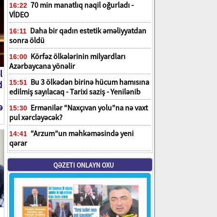
70 min manatlıq naqil oğurladı -
16:22
VİDEO
Daha bir qadın estetik əməliyyatdan
16:11
sonra öldü
Körfəz ölkələrinin milyardları
16:00
Azərbaycana yönəlir
l
Bu 3 ölkədən birinə hücum hamısına
15:51
d
edilmiş sayılacaq - Tarixi saziş - Yenilənib
ə
Ermənilər “Naxçıvan yolu”na nə vaxt
15:30
pul xərcləyəcək?
“Arzum”un məhkəməsində yeni
14:41
qərar
QƏZETI ONLAYN OXU