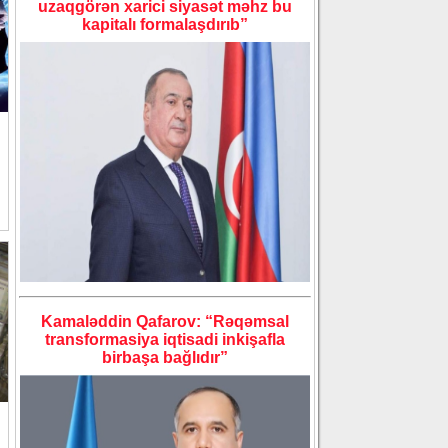
uzaqgörən xarici siyasət məhz bu
kapitalı formalaşdırıb”
Kamaləddin Qafarov: “Rəqəmsal
transformasiya iqtisadi inkişafla
birbaşa bağlıdır”