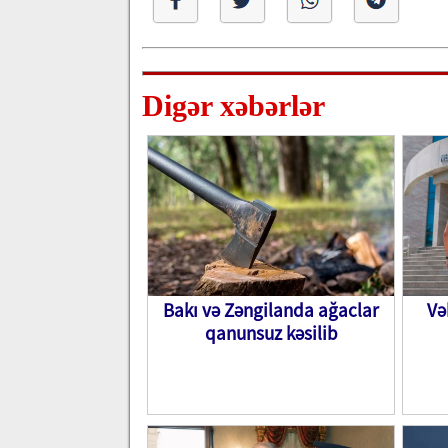
Digər xəbərlər
Bakı və Zəngilanda ağaclar
Və
qanunsuz kəsilib