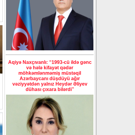
Aqiyə Naxçıvanlı: “1993-cü ildə gənc
və hələ kifayət qədər
möhkəmlənməmiş müstəqil
Azərbaycanı düşdüyü ağır
vəziyyətdən yalnız Heydər Əliyev
dühası çıxara bilərdi”