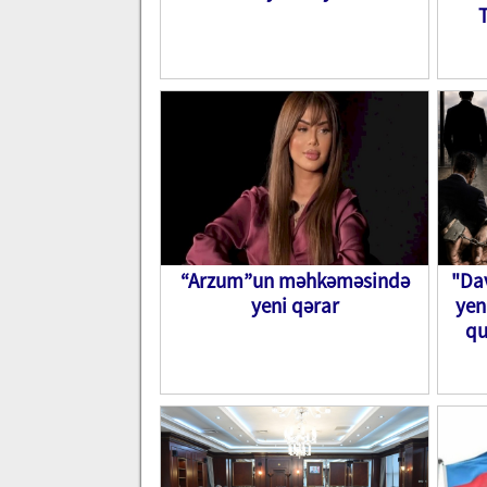
T
“Arzum”un məhkəməsində
"Dav
yeni qərar
yen
qu