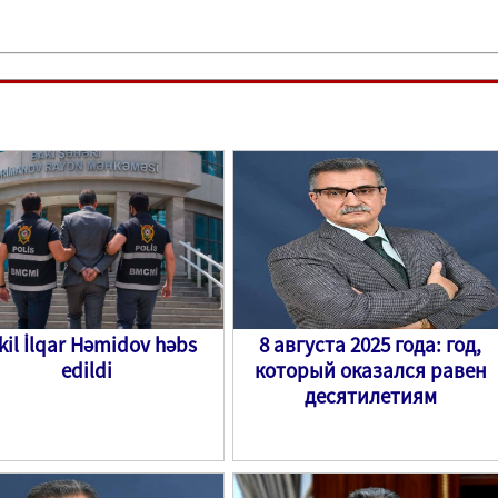
kil İlqar Həmidov həbs
8 августа 2025 года: год,
edildi
который оказался равен
десятилетиям