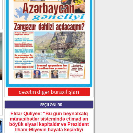
qəzetin digər buraxılışları
SEÇILƏNLƏR
Eldar Quliyev: “Bu gün beynəlxalq
münasibətlər sistemində etimad ən
böyük siyasi kapitaldır və Prezident
İlham Əliyevin həyata keçirdiyi