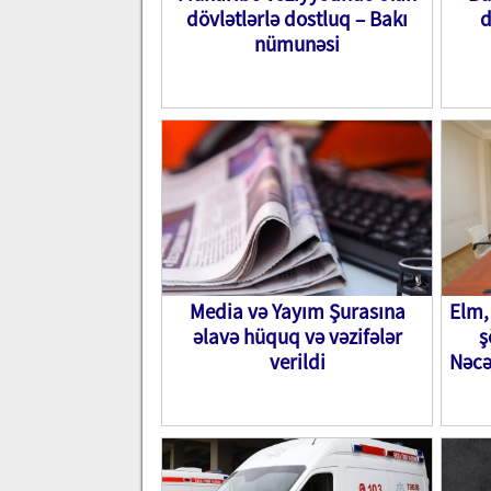
dövlətlərlə dostluq – Bakı
d
nümunəsi
Media və Yayım Şurasına
Elm, 
əlavə hüquq və vəzifələr
ş
verildi
Nəcə