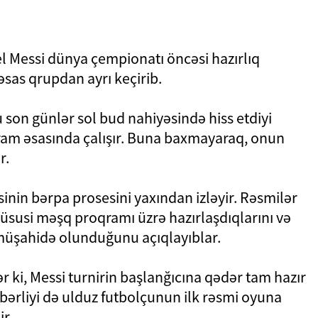
el Messi dünya çempionatı öncəsi hazırlıq
əsas qrupdan ayrı keçirib.
 son günlər sol bud nahiyəsində hiss etdiyi
ram əsasında çalışır. Buna baxmayaraq, onun
r.
inin bərpa prosesini yaxından izləyir. Rəsmilər
xüsusi məşq proqramı üzrə hazırlaşdıqlarını və
 müşahidə olunduğunu açıqlayıblar.
r ki, Messi turnirin başlanğıcına qədər tam hazır
bərliyi də ulduz futbolçunun ilk rəsmi oyuna
r.