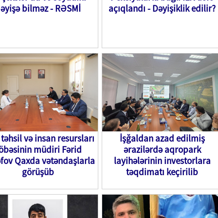
əyişə bilməz - RƏSMİ
açıqlandı - Dəyişiklik edilir?
təhsil və insan resursları
İşğaldan azad edilmiş
öbəsinin müdiri Fərid
ərazilərdə aqropark
fov Qaxda vətəndaşlarla
layihələrinin investorlara
görüşüb
təqdimatı keçirilib