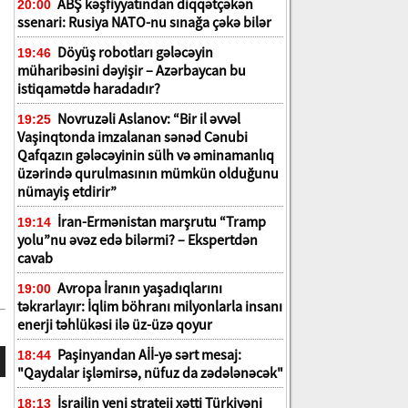
ABŞ kəşfiyyatından diqqətçəkən
20:00
ssenari: Rusiya NATO-nu sınağa çəkə bilər
Döyüş robotları gələcəyin
19:46
müharibəsini dəyişir – Azərbaycan bu
istiqamətdə haradadır?
Novruzəli Aslanov: “Bir il əvvəl
19:25
Vaşinqtonda imzalanan sənəd Cənubi
Qafqazın gələcəyinin sülh və əminamanlıq
üzərində qurulmasının mümkün olduğunu
nümayiş etdirir”
İran-Ermənistan marşrutu “Tramp
19:14
yolu”nu əvəz edə bilərmi? – Ekspertdən
cavab
Avropa İranın yaşadıqlarını
19:00
təkrarlayır: İqlim böhranı milyonlarla insanı
enerji təhlükəsi ilə üz-üzə qoyur
Paşinyandan Aİİ-yə sərt mesaj:
18:44
"Qaydalar işləmirsə, nüfuz da zədələnəcək"
İsrailin yeni strateji xətti Türkiyəni
18:13