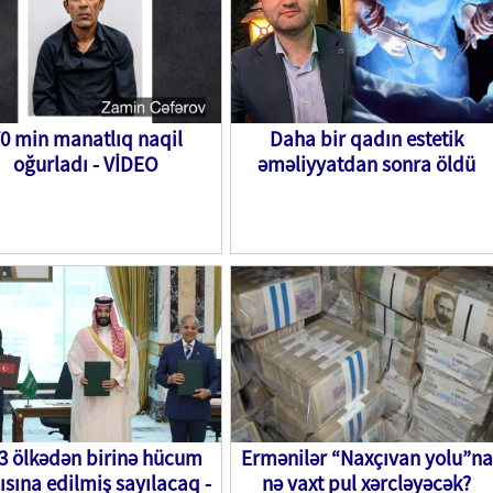
0 min manatlıq naqil
Daha bir qadın estetik
oğurladı - VİDEO
əməliyyatdan sonra öldü
3 ölkədən birinə hücum
Ermənilər “Naxçıvan yolu”na
sına edilmiş sayılacaq -
nə vaxt pul xərcləyəcək?