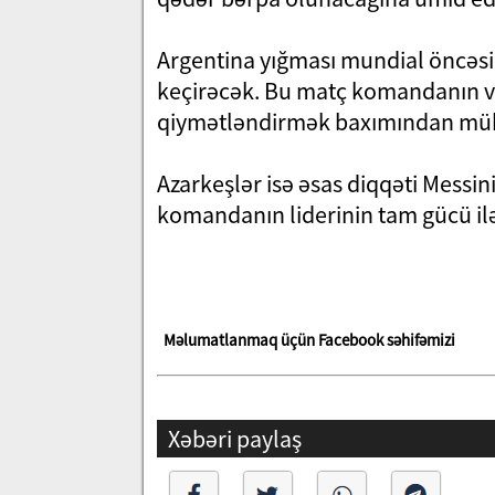
Argentina yığması mundial öncəsi
keçirəcək. Bu matç komandanın v
qiymətləndirmək baxımından müh
Azarkeşlər isə əsas diqqəti Messi
komandanın liderinin tam gücü il
Məlumatlanmaq üçün Facebook səhifəmizi
Xəbəri paylaş