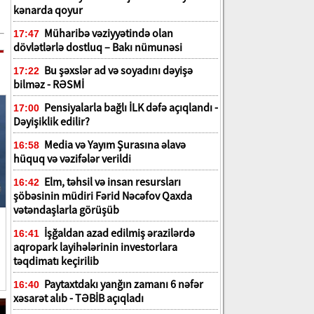
kənarda qoyur
Müharibə vəziyyətində olan
17:47
dövlətlərlə dostluq – Bakı nümunəsi
Bu şəxslər ad və soyadını dəyişə
17:22
bilməz - RƏSMİ
Pensiyalarla bağlı İLK dəfə açıqlandı -
17:00
Dəyişiklik edilir?
Media və Yayım Şurasına əlavə
16:58
hüquq və vəzifələr verildi
Elm, təhsil və insan resursları
16:42
şöbəsinin müdiri Fərid Nəcəfov Qaxda
vətəndaşlarla görüşüb
İşğaldan azad edilmiş ərazilərdə
16:41
aqropark layihələrinin investorlara
təqdimatı keçirilib
Paytaxtdakı yanğın zamanı 6 nəfər
16:40
xəsarət alıb - TƏBİB açıqladı