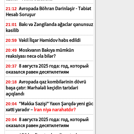
Avropada Böhran Dərinləşir - Təbiət
21:12
Hesab Soruşur
Bakı və Zəngilanda ağaclar qanunsuz
21:01
kəsilib
Vəkil İlqar Həmidov həbs edildi
20:59
Moskvanın Bakıya mümkün
20:49
reaksiyası necə ola bilər?
8 августа 2025 года: год, который
20:37
оказался равен десятилетиям
Avropada qaz kombilərinin dövrü
20:18
başa çatır: Mərhələli keçidin tarixləri
açıqlandı
“Məkkə Sazişi” Yaxın Şərqdə yeni güc
20:04
xətti yaradır –
İran niyə narahatdır?
8 августа 2025 года: год, который
20:04
оказался равен десятилетиям