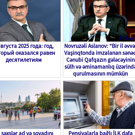
августа 2025 года: год,
Novruzəli Aslanov: “Bir il əvvə
торый оказался равен
Vaşinqtonda imzalanan sənə
десятилетиям
Cənubi Qafqazın gələcəyinin
sülh və əminamanlıq üzərind
qurulmasının mümkün
olduğunu nümayiş etdirir”
 şəxslər ad və soyadını
Pensiyalarla bağlı İLK dəfə