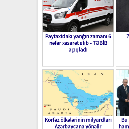
Paytaxtdakı yanğın zamanı 6
7
nəfər xəsarət alıb - TƏBİB
açıqladı
Körfəz ölkələrinin milyardları
Bu 
Azərbaycana yönəlir
hamı