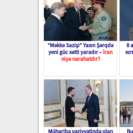
“Məkkə Sazişi” Yaxın Şərqdə
8 
yeni güc xətti yaradır –
İran
ко
niyə narahatdır?
Müharibə vəziyyətində olan
Bu