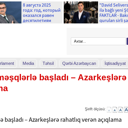
8 августа 2025
"David Seliver
года: год, который
ilə bağlı yeni 
оказался равен
FAKTLAR - Bak
десятилетиям
qurulan sirli ş
və ...
rlament
Media
Təhsil
Qərbi Azərbaycan
İqtisadiyyat
 məşqlərlə başladı – Azarkeşlərə
ma
Şirift ölçüsü: