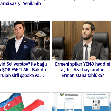
arixi saziş - Yenilənib
id Seliverstov" ilə bağlı
Erməni spiker YENƏ həddini
i ŞOK FAKTLAR - Bakıda
aşdı – Azərbaycandan
rulan sirli şəbəkə və ...
Ermənistana təhlükə?