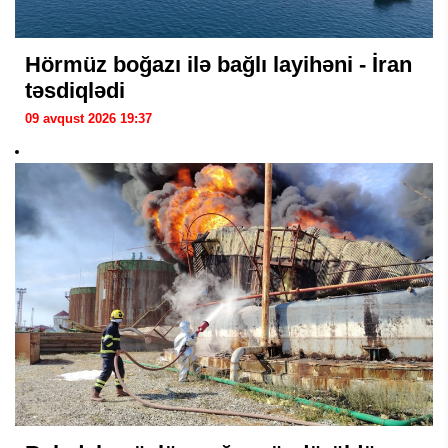
Hörmüz boğazı ilə bağlı layihəni - İran
təsdiqlədi
09 avqust 2026 19:37