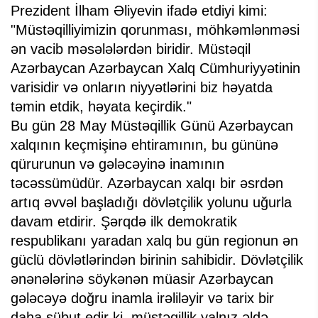
Prezident İlham Əliyevin ifadə etdiyi kimi:
"Müstəqilliyimizin qorunması, möhkəmlənməsi
ən vacib məsələlərdən biridir. Müstəqil
Azərbaycan Azərbaycan Xalq Cümhuriyyətinin
varisidir və onların niyyətlərini biz həyatda
təmin etdik, həyata keçirdik."
Bu gün 28 May Müstəqillik Günü Azərbaycan
xalqının keçmişinə ehtiramının, bu gününə
qürurunun və gələcəyinə inamının
təcəssümüdür. Azərbaycan xalqı bir əsrdən
artıq əvvəl başladığı dövlətçilik yolunu uğurla
davam etdirir. Şərqdə ilk demokratik
respublikanı yaradan xalq bu gün regionun ən
güclü dövlətlərindən birinin sahibidir. Dövlətçilik
ənənələrinə söykənən müasir Azərbaycan
gələcəyə doğru inamla irəliləyir və tarix bir
daha sübut edir ki, müstəqillik yalnız əldə