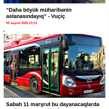
“Daha böyük müharibənin
astanasındayıq” - Vuçiç
09 avqust 2026 21:53
Sabah 11 marşrut bu dayanacaqlarda