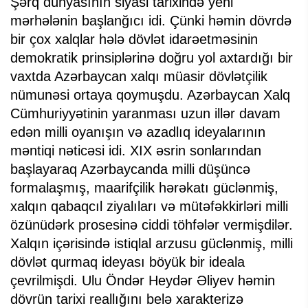
Şərq dünyasının siyasi tarixində yeni
mərhələnin başlanğıcı idi. Çünki həmin dövrdə
bir çox xalqlar hələ dövlət idarəetməsinin
demokratik prinsiplərinə doğru yol axtardığı bir
vaxtda Azərbaycan xalqı müasir dövlətçilik
nümunəsi ortaya qoymuşdu. Azərbaycan Xalq
Cümhuriyyətinin yaranması uzun illər davam
edən milli oyanışın və azadlıq ideyalarının
məntiqi nəticəsi idi. XIX əsrin sonlarından
başlayaraq Azərbaycanda milli düşüncə
formalaşmış, maarifçilik hərəkatı güclənmiş,
xalqın qabaqcıl ziyalıları və mütəfəkkirləri milli
özünüdərk prosesinə ciddi töhfələr vermişdilər.
Xalqın içərisində istiqlal arzusu güclənmiş, milli
dövlət qurmaq ideyası böyük bir ideala
çevrilmişdi. Ulu Öndər Heydər Əliyev həmin
dövrün tarixi reallığını belə xarakterizə