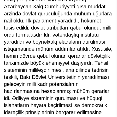
Azərbaycan Xalq Cümhuriyyəti qısa müddət
ərzində dövlət quruculuğunda mühüm uğurlara
nail oldu. İlk parlament yaradıldı, hökumət
təsis edildi, dövlət atributları qəbul olundu, milli
ordu formalaşdırıldı, vətəndaşlıq institutu
yaradıldı və beynəlxalq əlaqələrin qurulması
istiqamətində mühüm addımlar atıldı. Xüsusilə,
həmin dövrdə qəbul olunan qərarlar dövlətçilik
tariximizdə böyük əhəmiyyət daşıyırdı. Təhsil
sisteminin milliləşdirilməsi, ana dilində tədrisin
təşkili, Bakı Dövlət Universitetinin yaradılması
gələcəyin milli kadr potensialının
hazırlanmasına hesablanmış mühüm qərarlar
idi. Ədliyyə sisteminin qurulması və hüquqi
islahatların həyata keçirilməsi isə demokratik
idarəçilik prinsiplərinin bərqərar edilməsinə