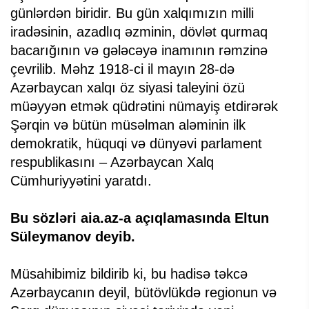
günlərdən biridir. Bu gün xalqımızın milli
iradəsinin, azadlıq əzminin, dövlət qurmaq
bacarığının və gələcəyə inamının rəmzinə
çevrilib. Məhz 1918-ci il mayın 28-də
Azərbaycan xalqı öz siyasi taleyini özü
müəyyən etmək qüdrətini nümayiş etdirərək
Şərqin və bütün müsəlman aləminin ilk
demokratik, hüquqi və dünyəvi parlament
respublikasını – Azərbaycan Xalq
Cümhuriyyətini yaratdı.
Bu sözləri aia.az-a açıqlamasında Eltun
Süleymanov deyib.
Müsahibimiz bildirib ki, bu hadisə təkcə
Azərbaycanın deyil, bütövlükdə regionun və