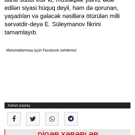
edilən siyasi hüquq deyil, həm də qorunan,
yaşadılan və gələcək nəsillərə ötürülən milli
sərvətdir-deyə E. Süleymanov fikrini
tamamlayıb.
Məlumatlanmaq üçün Facebook səhifəmizi
Xəbəri paylaş
DİGƏR XƏBƏRLƏR