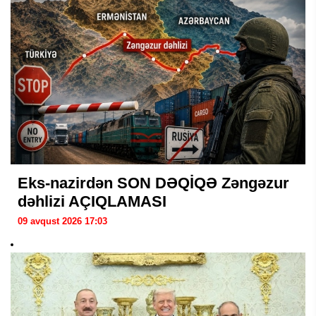
Eks-nazirdən SON DƏQİQƏ Zəngəzur
dəhlizi AÇIQLAMASI
09 avqust 2026 17:03