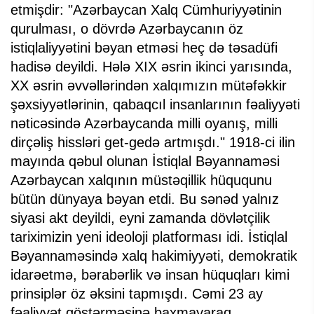
etmişdir: "Azərbaycan Xalq Cümhuriyyətinin
qurulması, o dövrdə Azərbaycanın öz
istiqlaliyyətini bəyan etməsi heç də təsadüfi
hadisə deyildi. Hələ XIX əsrin ikinci yarısında,
XX əsrin əvvəllərindən xalqımızın mütəfəkkir
şəxsiyyətlərinin, qabaqcıl insanlarının fəaliyyəti
nəticəsində Azərbaycanda milli oyanış, milli
dirçəliş hissləri get-gedə artmışdı." 1918-ci ilin
mayında qəbul olunan İstiqlal Bəyannaməsi
Azərbaycan xalqının müstəqillik hüququnu
bütün dünyaya bəyan etdi. Bu sənəd yalnız
siyasi akt deyildi, eyni zamanda dövlətçilik
tariximizin yeni ideoloji platforması idi. İstiqlal
Bəyannaməsində xalq hakimiyyəti, demokratik
idarəetmə, bərabərlik və insan hüquqları kimi
prinsiplər öz əksini tapmışdı. Cəmi 23 ay
fəaliyyət göstərməsinə baxmayaraq,