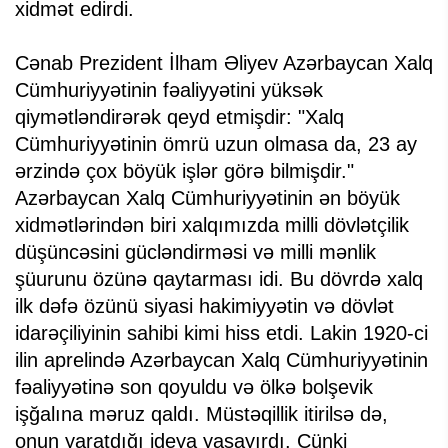
xidmət edirdi.
Cənab Prezident İlham Əliyev Azərbaycan Xalq
Cümhuriyyətinin fəaliyyətini yüksək
qiymətləndirərək qeyd etmişdir: "Xalq
Cümhuriyyətinin ömrü uzun olmasa da, 23 ay
ərzində çox böyük işlər görə bilmişdir."
Azərbaycan Xalq Cümhuriyyətinin ən böyük
xidmətlərindən biri xalqımızda milli dövlətçilik
düşüncəsini gücləndirməsi və milli mənlik
şüurunu özünə qaytarması idi. Bu dövrdə xalq
ilk dəfə özünü siyasi hakimiyyətin və dövlət
idarəçiliyinin sahibi kimi hiss etdi. Lakin 1920-ci
ilin aprelində Azərbaycan Xalq Cümhuriyyətinin
fəaliyyətinə son qoyuldu və ölkə bolşevik
işğalına məruz qaldı. Müstəqillik itirilsə də,
onun yaratdığı ideya yaşayırdı. Çünki