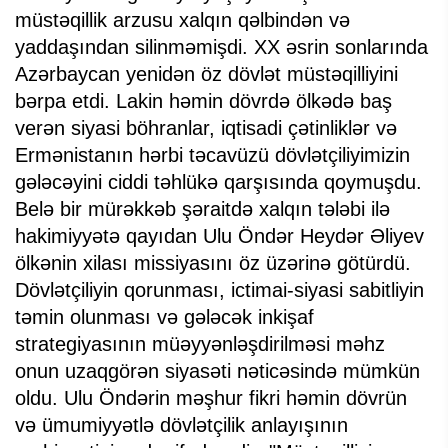
müstəqillik arzusu xalqın qəlbindən və
yaddaşından silinməmişdi. XX əsrin sonlarında
Azərbaycan yenidən öz dövlət müstəqilliyini
bərpa etdi. Lakin həmin dövrdə ölkədə baş
verən siyasi böhranlar, iqtisadi çətinliklər və
Ermənistanın hərbi təcavüzü dövlətçiliyimizin
gələcəyini ciddi təhlükə qarşısında qoymuşdu.
Belə bir mürəkkəb şəraitdə xalqın tələbi ilə
hakimiyyətə qayıdan Ulu Öndər Heydər Əliyev
ölkənin xilası missiyasını öz üzərinə götürdü.
Dövlətçiliyin qorunması, ictimai-siyasi sabitliyin
təmin olunması və gələcək inkişaf
strategiyasının müəyyənləşdirilməsi məhz
onun uzaqgörən siyasəti nəticəsində mümkün
oldu. Ulu Öndərin məşhur fikri həmin dövrün
və ümumiyyətlə dövlətçilik anlayışının