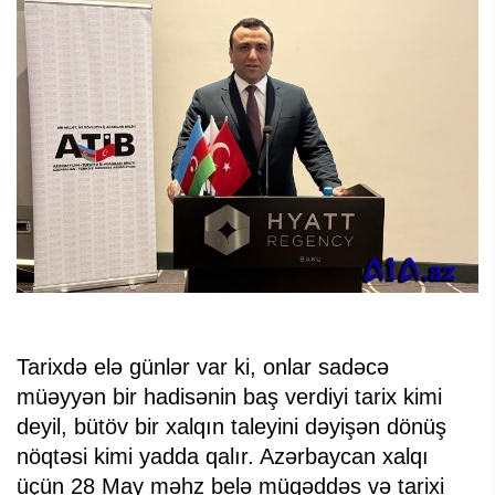
Tarixdə elə günlər var ki, onlar sadəcə
müəyyən bir hadisənin baş verdiyi tarix kimi
deyil, bütöv bir xalqın taleyini dəyişən dönüş
nöqtəsi kimi yadda qalır. Azərbaycan xalqı
üçün 28 May məhz belə müqəddəs və tarixi