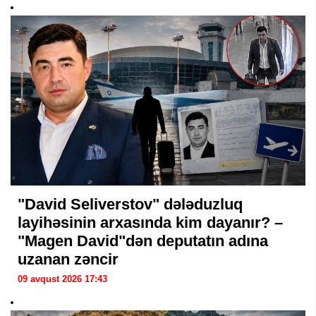
"David Seliverstov" dələduzluq
layihəsinin arxasında kim dayanır? –
"Magen David"dən deputatın adına
uzanan zəncir
09 avqust 2026 17:43