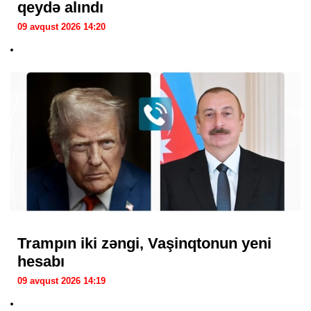
qeydə alındı
09 avqust 2026 14:20
Trampın iki zəngi, Vaşinqtonun yeni
hesabı
09 avqust 2026 14:19