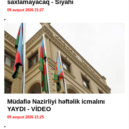
saxlamayacaq - Siyahı
09 avqust 2026 21:27
Müdafiə Nazirliyi həftəlik icmalını
YAYDI - VİDEO
09 avqust 2026 21:25