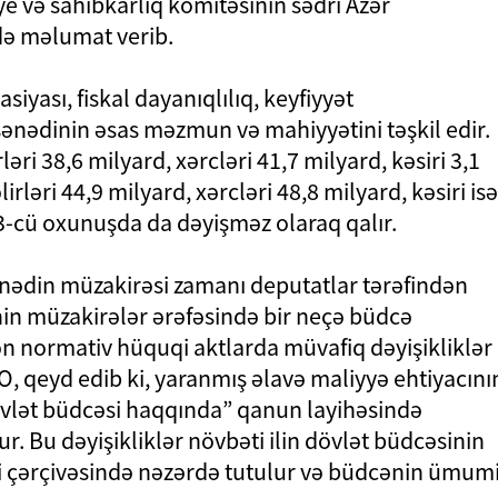
ye və sahibkarlıq komitəsinin sədri Azər
də məlumat verib.
asiyası, fiskal dayanıqlılıq, keyfiyyət
sənədinin əsas məzmun və mahiyyətini təşkil edir.
ləri 38,6 milyard, xərcləri 41,7 milyard, kəsiri 3,1
ləri 44,9 milyard, xərcləri 48,8 milyard, kəsiri isə
3-cü oxunuşda da dəyişməz olaraq qalır.
sənədin müzakirəsi zamanı deputatlar tərəfindən
inin müzakirələr ərəfəsində bir neçə büdcə
yən normativ hüquqi aktlarda müvafiq dəyişikliklər
 O, qeyd edib ki, yaranmış əlavə maliyyə ehtiyacını
övlət büdcəsi haqqında” qanun layihəsində
nur. Bu dəyişikliklər növbəti ilin dövlət büdcəsinin
ri çərçivəsində nəzərdə tutulur və büdcənin ümum