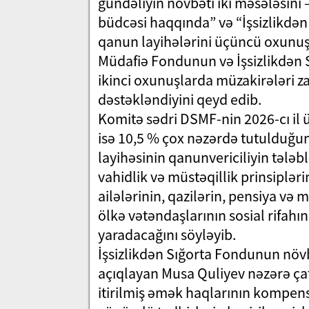
gündəliyin növbəti iki məsələsini 
büdcəsi haqqında” və “İşsizlikdən
qanun layihələrini üçüncü oxunuşd
Müdafiə Fondunun və İşsizlikdən S
ikinci oxunuşlarda müzakirələri za
dəstəkləndiyini qeyd edib.
Komitə sədri DSMF-nin 2026-cı il ü
isə 10,5 % çox nəzərdə tutulduğu
layihəsinin qanunvericiliyin tələb
vahidlik və müstəqillik prinsiplər
ailələrinin, qazilərin, pensiya və
ölkə vətəndaşlarının sosial rifahı
yaradacağını söyləyib.
İşsizlikdən Sığorta Fondunun növbə
açıqlayan Musa Quliyev nəzərə çatd
itirilmiş əmək haqlarının kompens