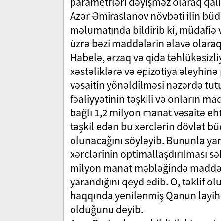
parametrləri dəyişməz olaraq qalı
Azər Əmiraslanov növbəti ilin büdc
məlumatında bildirib ki, müdafiə v
üzrə bəzi maddələrin əlavə olaraq 
Habelə, ərzaq və qida təhlükəsizl
xəstəliklərə və epizotiya əleyhin
vəsaitin yönəldilməsi nəzərdə tut
fəaliyyətinin təşkili və onların ma
bağlı 1,2 milyon manat vəsaitə eh
təşkil edən bu xərclərin dövlət b
olunacağını söyləyib. Bununla yanaş
xərclərinin optimallaşdırılması sə
milyon manat məbləğində maddələ
yarandığını qeyd edib. O, təklif ol
haqqında yenilənmiş Qanun layihəs
olduğunu deyib.