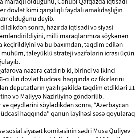
nda maraqlı olduğunu, Cənubi Qafqazda iqtisadi
r dövlət kimi qarşılıqlı faydalı əməkdaşlığın
zır olduğunu deyib.
ildikdən sonra, hazırda iqtisadi və siyasi
mləndirildiyini, milli maraqlarımıza söykənən
ta keçirildiyini və bu baxımdan, təqdim edilən
 mühüm, taleyüklü strateji vəzifələrin icrası üçün
ğulayıb.
afarova nəzərə çatdırıb ki, birinci və ikinci
i ilin dövlət büdcəsi haqqında öz fikirlərini
dən deputatların yazılı şəkildə təqdim etdikləri 21
etinə və Maliyyə Nazirliyinə göndərilib.
r və qeydlərini söylədikdən sonra, “Azərbaycan
 büdcəsi haqqında” qanun layihəsi səsə qoyularaq
 sosial siyasət komitəsinin sədri Musa Quliyev