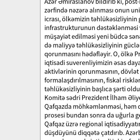
Azər Əmiraslanov bildirib ki, po
zərfində nəzərə alınması onun uni
icrası, ölkəmizin təhlükəsizliyinin
infrastrukturunun dəstəklənməsi v
müşayiət edilməsi yeni büdcə sənə
də maliyyə təhlükəsizliyinin güclə
qorunmasını hədəfləyir. O, ölkə P
iqtisadi suverenliyimizin əsas da
aktivlərinin qorunmasının, dövlət 
formalaşdırılmasının, fiskal risklə
təhlükəsizliyinin başlıca şərti ol
Komitə sədri Prezident İlham Əli
Qafqazda möhkəmlənməsi, həm da
prosesi bundan sonra da uğurla g
Qafqaz üzrə regional iqtisadiyya
düşdüyünü diqqətə çatdırıb. Azərb