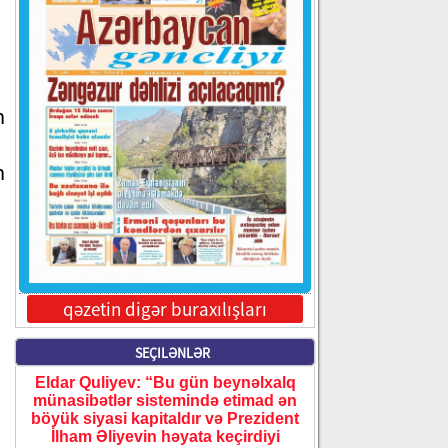
m
m
qəzetin digər buraxılışları
SEÇILƏNLƏR
Eldar Quliyev: “Bu gün beynəlxalq
münasibətlər sistemində etimad ən
böyük siyasi kapitaldır və Prezident
İlham Əliyevin həyata keçirdiyi