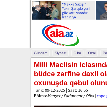
“Məkkə Sazişi”
Yaxın Şərqdə yeni
güc xətti yaradır –
İran niyə
narahatdır?
Gündəm
Siyasət
Ölkə
Özəl
Pa
Milli Məclisin iclasın
büdcə zərfinə daxil o
oxunuşda qəbul olu
Tarix: 09-12-2025 | Saat: 16:55
Bölmə:
Manşet / Parlament / Ölkə
|
çapa 