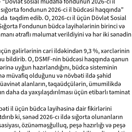
– “Dövlət sosial müdafiə fondunun 2026-cı il
 sığorta fondunun 2026-ci il büdcəsi haqqında”
a təqdim edib. O, 2026-cı il üçün Dövlət Sosial
ığorta Fondunun büdcə layihələrinin birinci və
manı ətraflı məlumat verildiyini və hər iki sənədin
çün gəlirlərinin cari ildəkindən 9,3 %, xərclərinin
nu bildirib. O, DSMF-nin büdcəsi haqqında qanun
lərinə uyğun hazırlandığını, büdcə sisteminin
inə müvafiq olduğunu və növbəti ildə şəhid
 müavinət alanların, təqaüdçülərin, ümumilikdə
nın daha da yaxşılaşdırılması üçün etibarlı təminat
ti il üçün büdcə layihəsinə dair fikirlərini
ırıb ki, sənəd 2026-cı ildə sığorta olunanların
asiyası, özünəməşğulluq, peşə hazırlığı və peşə