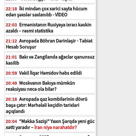
İki mindən çox xarici sayta hücum
22:18
edən şəxslər saxlanılıb - VİDEO
Ermənistanın Rusiyaya ixracı kəskin
22:03
azaldı – rəsmi statistika
Avropada Böhran Dərinləşir - Təbiət
21:12
Hesab Soruşur
Bakı və Zəngilanda ağaclar qanunsuz
21:01
kəsilib
Vəkil İlqar Həmidov həbs edildi
20:59
Moskvanın Bakıya mümkün
20:49
reaksiyası necə ola bilər?
Avropada qaz kombilərinin dövrü
20:18
başa çatır: Mərhələli keçidin tarixləri
açıqlandı
“Məkkə Sazişi” Yaxın Şərqdə yeni güc
20:04
xətti yaradır –
İran niyə narahatdır?