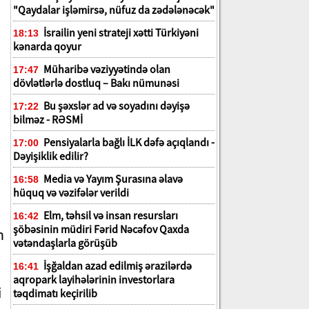
"Qaydalar işləmirsə, nüfuz da zədələnəcək"
İsrailin yeni strateji xətti Türkiyəni
18:13
kənarda qoyur
Müharibə vəziyyətində olan
17:47
dövlətlərlə dostluq – Bakı nümunəsi
Bu şəxslər ad və soyadını dəyişə
17:22
bilməz - RƏSMİ
Pensiyalarla bağlı İLK dəfə açıqlandı -
17:00
Dəyişiklik edilir?
Media və Yayım Şurasına əlavə
16:58
hüquq və vəzifələr verildi
Elm, təhsil və insan resursları
16:42
şöbəsinin müdiri Fərid Nəcəfov Qaxda
n
vətəndaşlarla görüşüb
İşğaldan azad edilmiş ərazilərdə
16:41
aqropark layihələrinin investorlara
i
təqdimatı keçirilib