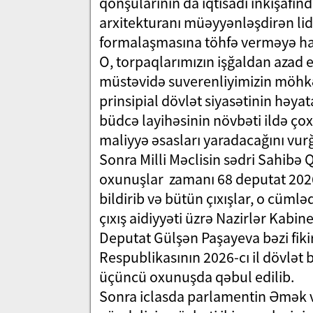
qonşularının da iqtisadi inkişafı
arxitekturanı müəyyənləşdirən lide
formalaşmasına töhfə verməyə ha
O, torpaqlarımızın işğaldan azad ed
müstəvidə suverenliyimizin möhkə
prinsipial dövlət siyasətinin həya
büdcə layihəsinin növbəti ildə çox
maliyyə əsasları yaradacağını vur
Sonra Milli Məclisin sədri Sahibə Q
oxunuşlar zamanı 68 deputat 2026-c
bildirib və bütün çıxışlar, o cümlə
çıxış aidiyyəti üzrə Nazirlər Kabin
Deputat Gülşən Paşayeva bəzi fiki
Respublikasının 2026-cı il dövlət
üçüncü oxunuşda qəbul edilib.
Sonra iclasda parlamentin Əmək və