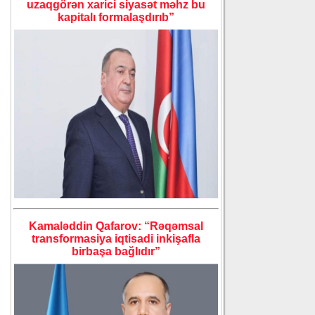
uzaqgörən xarici siyasət məhz bu
kapitalı formalaşdırıb”
Kamaləddin Qafarov: “Rəqəmsal
transformasiya iqtisadi inkişafla
birbaşa bağlıdır”