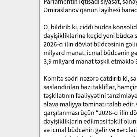
Parlamentin İqtisadi siyasət, səna
Əmiraslanov qanun layihəsi barə
O, bildirib ki, ciddi büdcə konsolid
dəyişikliklərinə keçid yeni büdcə 
2026-cı ilin dövlət büdcəsinin gəlir
milyard manat, icmal büdcənin gəlir
3,9 milyard manat təşkil etməklə 
Komitə sədri nəzərə çatdırıb ki, 
səsləndirilən bəzi təkliflər, həmç
təşkilatının fəaliyyətini tənzimlə
əlavə maliyyə təminatı tələb edir.
qarşılanması üçün “2026-cı ilin d
dəyişikliklərin edilməsi təklif olu
və icmal büdcənin gəlir və xərclə