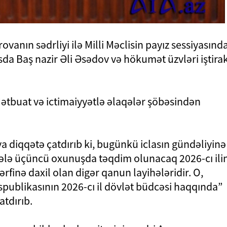
vanın sədrliyi ilə Milli Məclisin payız sessiyasınd
lasda Baş nazir Əli Əsədov və hökumət üzvləri iştira
 Mətbuat və ictimaiyyətlə əlaqələr şöbəsindən
va diqqətə çatdırıb ki, bugünkü iclasın gündəliyinə
əsələ üçüncü oxunuşda təqdim olunacaq 2026-cı ili
rfinə daxil olan digər qanun layihələridir. O,
publikasının 2026-cı il dövlət büdcəsi haqqında”
tdırıb.