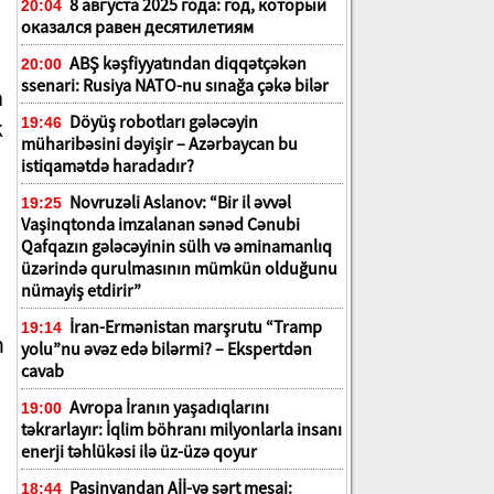
8 августа 2025 года: год, который
20:04
оказался равен десятилетиям
ABŞ kəşfiyyatından diqqətçəkən
20:00
ssenari: Rusiya NATO-nu sınağa çəkə bilər
a
Döyüş robotları gələcəyin
k
19:46
müharibəsini dəyişir – Azərbaycan bu
istiqamətdə haradadır?
Novruzəli Aslanov: “Bir il əvvəl
19:25
Vaşinqtonda imzalanan sənəd Cənubi
Qafqazın gələcəyinin sülh və əminamanlıq
üzərində qurulmasının mümkün olduğunu
nümayiş etdirir”
İran-Ermənistan marşrutu “Tramp
19:14
n
yolu”nu əvəz edə bilərmi? – Ekspertdən
cavab
Avropa İranın yaşadıqlarını
19:00
təkrarlayır: İqlim böhranı milyonlarla insanı
enerji təhlükəsi ilə üz-üzə qoyur
Paşinyandan Aİİ-yə sərt mesaj:
18:44