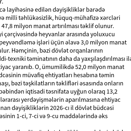
r.
ə layihəsinə edilən dəyişikliklər barədə
ə milli təhlükəsizlik, hüquq-mühafizə xərcləri
47,8 milyon manat artırılması təklif olunur.
iyi çərçivəsində heyvanlar arasında yoluxucu
ə peyvəndləmə işləri üçün əlavə 3,0 milyon manat
ulur. Həmçinin, bəzi dövlət orqanlarının
ddi-texniki təminatının daha da yaxşılaşdırılması il
tiyac yaranıb. O, ümumilikdə 52,0 milyon manat
üdcəsinin müvafiq ehtiyatları hesabına təmin
ı, bəzi təşkilatların təklifləri əsasında onların
bəbindən iqtisadi təsnifata uyğun olaraq 13,2
rarası yerdəyişmələrin aparılmasına ehtiyac
unan dəyişikliklərin 2026-cı il dövlət büdcəsi
inin 1-ci, 7-ci və 9-cu maddələrində əks