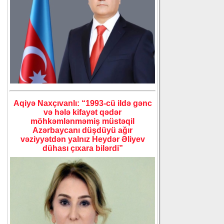
Aqiyə Naxçıvanlı: “1993-cü ildə gənc
və hələ kifayət qədər
möhkəmlənməmiş müstəqil
Azərbaycanı düşdüyü ağır
vəziyyətdən yalnız Heydər Əliyev
dühası çıxara bilərdi”