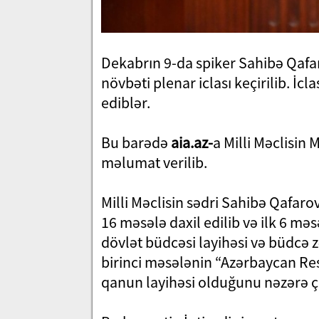
Dekabrın 9-da spiker Sahibə Qafaro
növbəti plenar iclası keçirilib. İc
ediblər.
Bu barədə
aia.az-
a Milli Məclisin
məlumat verilib.
Milli Məclisin sədri Sahibə Qafaro
16 məsələ daxil edilib və ilk 6 m
dövlət büdcəsi layihəsi və büdcə zə
birinci məsələnin “Azərbaycan Res
qanun layihəsi olduğunu nəzərə ça