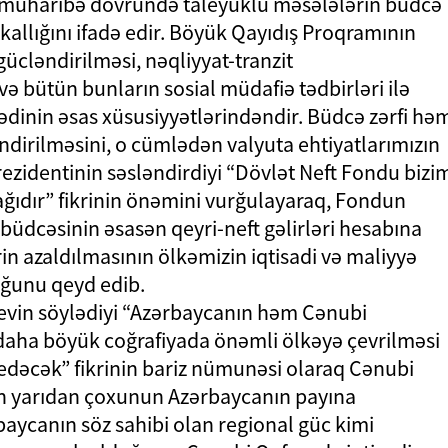
st-müharibə dövründə taleyüklü məsələlərin büdcə
kallığını ifadə edir. Böyük Qayıdış Proqramının
 gücləndirilməsi, nəqliyyat-tranzit
ə bütün bunların sosial müdafiə tədbirləri ilə
dinin əsas xüsusiyyətlərindəndir. Büdcə zərfi hə
ndirilməsini, o cümlədən valyuta ehtiyatlarımızın
rezidentinin səsləndirdiyi “Dövlət Neft Fondu bizi
yağıdır” fikrinin önəmini vurğulayaraq, Fondun
büdcəsinin əsasən qeyri-neft gəlirləri hesabına
rin azaldılmasının ölkəmizin iqtisadi və maliyyə
duğunu qeyd edib.
yevin söylədiyi “Azərbaycanın həm Cənubi
ha böyük coğrafiyada önəmli ölkəyə çevrilməsi
edəcək” fikrinin bariz nümunəsi olaraq Cənubi
tın yarıdan çoxunun Azərbaycanın payına
aycanın söz sahibi olan regional güc kimi