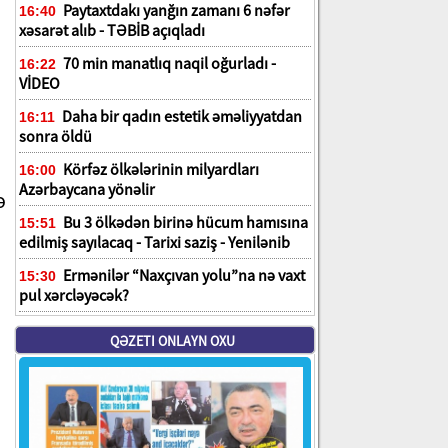
Paytaxtdakı yanğın zamanı 6 nəfər
16:40
xəsarət alıb - TƏBİB açıqladı
70 min manatlıq naqil oğurladı -
16:22
VİDEO
Daha bir qadın estetik əməliyyatdan
16:11
sonra öldü
Körfəz ölkələrinin milyardları
16:00
Azərbaycana yönəlir
ə
Bu 3 ölkədən birinə hücum hamısına
15:51
edilmiş sayılacaq - Tarixi saziş - Yenilənib
Ermənilər “Naxçıvan yolu”na nə vaxt
15:30
pul xərcləyəcək?
QƏZETI ONLAYN OXU