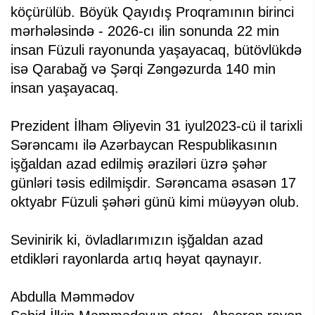
köçürülüb. Böyük Qayıdış Proqramının birinci
mərhələsində - 2026-cı ilin sonunda 22 min
insan Füzuli rayonunda yaşayacaq, bütövlükdə
isə Qarabağ və Şərqi Zəngəzurda 140 min
insan yaşayacaq.
Prezident İlham Əliyevin 31 iyul2023-cü il tarixli
Sərəncamı ilə Azərbaycan Respublikasının
işğaldan azad edilmiş əraziləri üzrə şəhər
günləri təsis edilmişdir. Sərəncama əsasən 17
oktyabr Füzuli şəhəri günü kimi müəyyən olub.
Sevinirik ki, övladlarımızın işğaldan azad
etdikləri rayonlarda artıq həyat qaynayır.
Abdulla Məmmədov