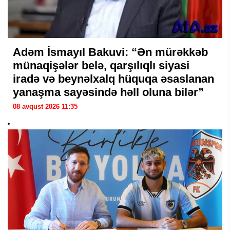
Adəm İsmayıl Bakuvi: “Ən mürəkkəb
münaqişələr belə, qarşılıqlı siyasi
iradə və beynəlxalq hüquqa əsaslanan
yanaşma sayəsində həll oluna bilər”
08 avqust 2026 11:35