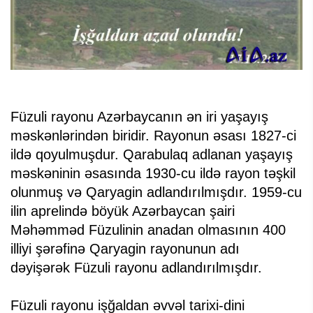
Füzuli rayonu Azərbaycanın ən iri yaşayış
məskənlərindən biridir. Rayonun əsası 1827-ci
ildə qoyulmuşdur. Qarabulaq adlanan yaşayış
məskəninin əsasında 1930-cu ildə rayon təşkil
olunmuş və Qaryagin adlandırılmışdır. 1959-cu
ilin aprelində böyük Azərbaycan şairi
Məhəmməd Füzulinin anadan olmasının 400
illiyi şərəfinə Qaryagin rayonunun adı
dəyişərək Füzuli rayonu adlandırılmışdır.
Füzuli rayonu işğaldan əvvəl tarixi-dini