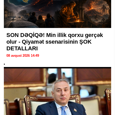
SON DƏQİQƏ! Min illik qorxu gerçək
olur - Qiyamət ssenarisinin ŞOK
DETALLARI
08 avqust 2026 14:49