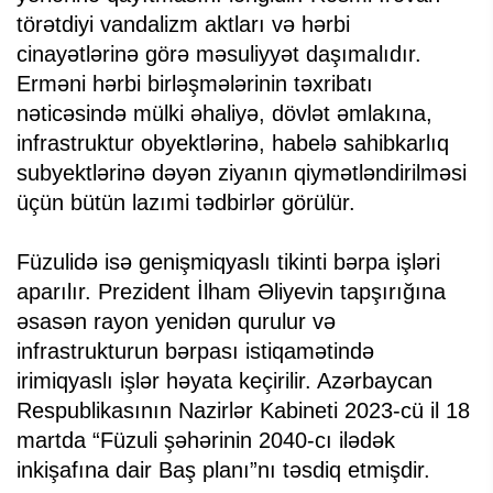
törətdiyi vandalizm aktları və hərbi
cinayətlərinə görə məsuliyyət daşımalıdır.
Erməni hərbi birləşmələrinin təxribatı
nəticəsində mülki əhaliyə, dövlət əmlakına,
infrastruktur obyektlərinə, habelə sahibkarlıq
subyektlərinə dəyən ziyanın qiymətləndirilməsi
üçün bütün lazımi tədbirlər görülür.
Füzulidə isə genişmiqyaslı tikinti bərpa işləri
aparılır. Prezident İlham Əliyevin tapşırığına
əsasən rayon yenidən qurulur və
infrastrukturun bərpası istiqamətində
irimiqyaslı işlər həyata keçirilir. Azərbaycan
Respublikasının Nazirlər Kabineti 2023-cü il 18
martda “Füzuli şəhərinin 2040-cı ilədək
inkişafına dair Baş planı”nı təsdiq etmişdir.