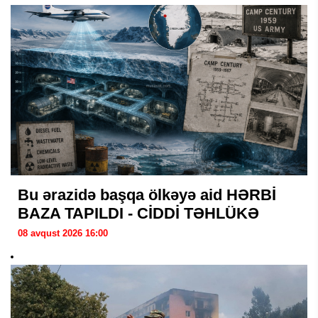
Bu ərazidə başqa ölkəyə aid HƏRBİ
BAZA TAPILDI - CİDDİ TƏHLÜKƏ
08 avqust 2026 16:00