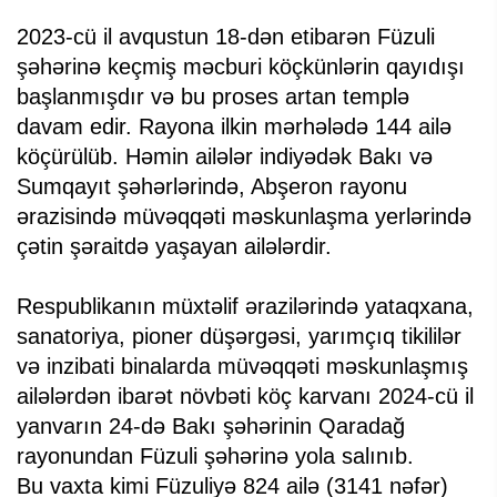
2023-cü il avqustun 18-dən etibarən Füzuli
şəhərinə keçmiş məcburi köçkünlərin qayıdışı
başlanmışdır və bu proses artan templə
davam edir. Rayona ilkin mərhələdə 144 ailə
köçürülüb. Həmin ailələr indiyədək Bakı və
Sumqayıt şəhərlərində, Abşeron rayonu
ərazisində müvəqqəti məskunlaşma yerlərində
çətin şəraitdə yaşayan ailələrdir.
Respublikanın müxtəlif ərazilərində yataqxana,
sanatoriya, pioner düşərgəsi, yarımçıq tikililər
və inzibati binalarda müvəqqəti məskunlaşmış
ailələrdən ibarət növbəti köç karvanı 2024-cü il
yanvarın 24-də Bakı şəhərinin Qaradağ
rayonundan Füzuli şəhərinə yola salınıb.
Bu vaxta kimi Füzuliyə 824 ailə (3141 nəfər)