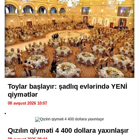
Toylar başlayır: şadlıq evlərində YENİ
qiymətlər
08 avqust 2026 10:07
Qızılın qiyməti 4 400 dollara yaxınlaşır