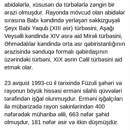
abidələrlə, xüsusən də türbələrlə zəngin bir
ərazi olmuşdur. Rayonda mövcud olan abidələr
sırasına Babı kəndində yerləşən səkkizguşəli
Şeyx Babi Yaqub (XIII əsr) türbəsini, Aşağı
Veysəlli kəndində XIV əsrə aid Mirəli türbəsini,
Əhmədalılar kəndində orta əsr qəbiristanlığının
ərazisində sənduqə formalı qəbirdaşının
üzərindəki türbəni, XIX əsrin Cəlil türbəsini aid
etmək olar.
23 avqust 1993-cü il tarixində Füzuli şəhəri və
rayonun böyük hissəsi erməni silahlı qüvvələri
tərəfindən işğal olunmuşdur. Erməni işğalçıları
ilə mübarizədə rayon sakinlərindən 400
nəfərədək müharibə əlili, 663 nəfər şəhid
olmuşdur, 181 nəfər əsir və itkin düşmüşdür.