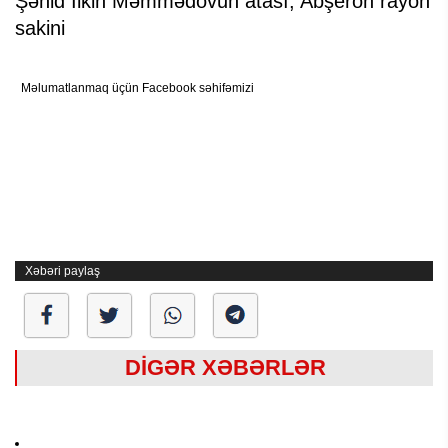
Şəhid İlkin Məmmədovun atası, Abşeron rayon
sakini
Məlumatlanmaq üçün Facebook səhifəmizi
Xəbəri paylaş
DİGƏR XƏBƏRLƏR