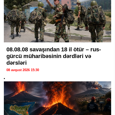
08.08.08 savaşından 18 il ötür – rus-
gürcü müharibəsinin dərdləri və
dərsləri
08 avqust 2026 15:30