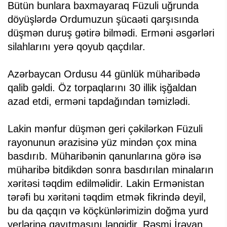
Bütün bunlara baxmayaraq Füzuli uğrunda
döyüşlərdə Ordumuzun şücaəti qarşısında
düşmən duruş gətirə bilmədi. Erməni əsgərləri
silahlarını yerə qoyub qaçdılar.
Azərbaycan Ordusu 44 günlük müharibədə
qalib gəldi. Öz torpaqlarını 30 illik işğaldan
azad etdi, erməni tapdağından təmizlədi.
Lakin mənfur düşmən geri çəkilərkən Füzuli
rayonunun ərazisinə yüz mindən çox mina
basdırıb. Müharibənin qanunlarına görə isə
müharibə bitdikdən sonra basdırılan minaların
xəritəsi təqdim edilməlidir. Lakin Ermənistan
tərəfi bu xəritəni təqdim etmək fikrində deyil,
bu da qaçqın və köçkünlərimizin doğma yurd
yerlərinə qayıtmasını ləngidir. Rəsmi İrəvan