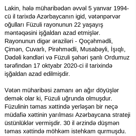
Lakin, hələ müharibədən əvvəl 5 yanvar 1994-
cü il tarixdə Azərbaycanın igid, vətənpərvər
oğulları Füzuli rayonunun 22 yaşayış
məntəqəsini işğaldan azad etmişlər.
Rayonunun digər əraziləri - Qoçəhmədli,
Çimən, Cuvarlı, Pirəhmədli, Musabəyli, İşıqlı,
Dədəli kəndləri və Füzuli şəhəri şanlı Ordumuz
tərəfindən 17 oktyabr 2020-ci il tarixində
işğaldan azad edilmişdir.
Vətən müharibəsi zamanı ən ağır döyüşlər
demək olar ki, Füzuli uğrunda olmuşdur.
Füzulinin təmas xəttində yerləşən bir neçə
müdafiə xəttinin yarılması Azərbaycana strateji
üstünlüklər vermişdir. 30 il ərzində düşmən
təmas xəttində möhkəm istehkam qurmuşdu.