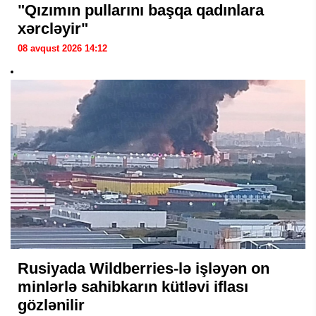
"Qızımın pullarını başqa qadınlara
xərcləyir"
08 avqust 2026 14:12
Rusiyada Wildberries-lə işləyən on
minlərlə sahibkarın kütləvi iflası
gözlənilir