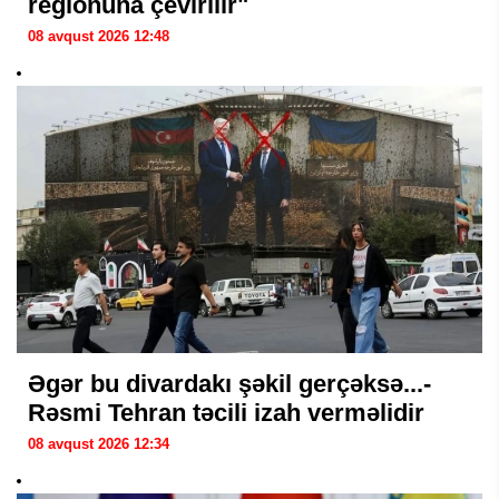
regionuna çevirilir"
08 avqust 2026 12:48
Əgər bu divardakı şəkil gerçəksə...-
Rəsmi Tehran təcili izah verməlidir
08 avqust 2026 12:34