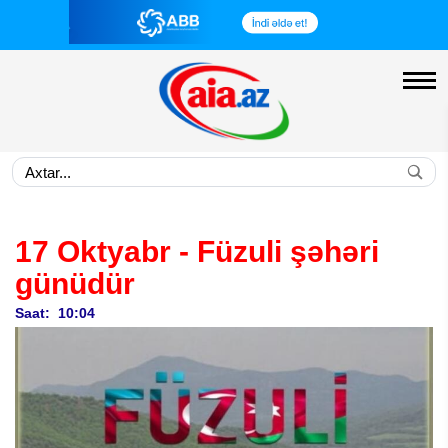
17 Oktyabr - Füzuli şəhəri
günüdür
Saat: 10:04