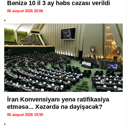
Bənizə 10 il 3 ay həbs cəzası verildi
06 avqust 2026 20:06
İran Konvensiyanı yenə ratifikasiya
etməsə... Xəzərdə nə dəyişəcək?
06 avqust 2026 19:50