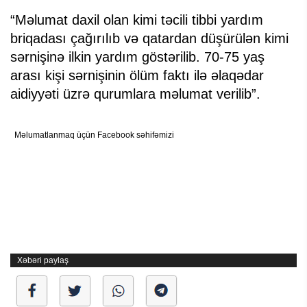
“Məlumat daxil olan kimi təcili tibbi yardım
briqadası çağırılıb və qatardan düşürülən kimi
sərnişinə ilkin yardım göstərilib. 70-75 yaş
arası kişi sərnişinin ölüm faktı ilə əlaqədar
aidiyyəti üzrə qurumlara məlumat verilib”.
Məlumatlanmaq üçün Facebook səhifəmizi
Xəbəri paylaş