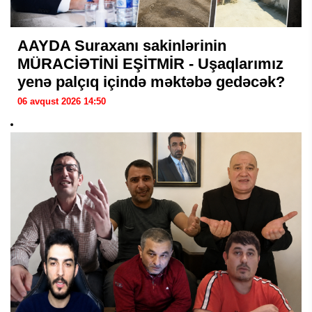
AAYDA Suraxanı sakinlərinin
MÜRACİƏTİNİ EŞİTMİR - Uşaqlarımız
yenə palçıq içində məktəbə gedəcək?
06 avqust 2026 14:50