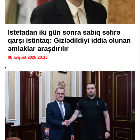
İstefadan iki gün sonra sabiq səfirə
qarşı istintaq: Gizlədildiyi iddia olunan
əmlaklar araşdırılır
06 avqust 2026 20:13