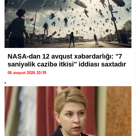
NASA-dan 12 avqust xəbərdarlığı: "7
saniyəlik cazibə itkisi" iddiası saxtadır
06 avqust 2026 20:39