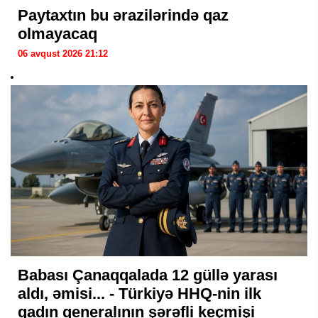
Paytaxtın bu ərazilərində qaz
olmayacaq
06 avqust 2026 21:12
Babası Çanaqqalada 12 güllə yarası
aldı, əmisi... - Türkiyə HHQ-nin ilk
qadın generalının şərəfli keçmişi