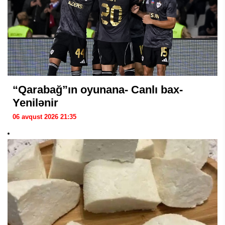
“Qarabağ”ın oyunana- Canlı bax-
Yenilənir
06 avqust 2026 21:35