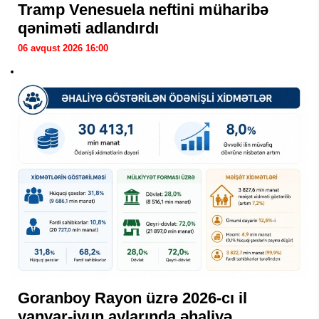
Tramp Venesuela neftini müharibə
qəniməti adlandırdı
06 avqust 2026 16:00
Goranboy Rayon üzrə 2026-cı il
yanvar-iyun aylarında əhaliyə