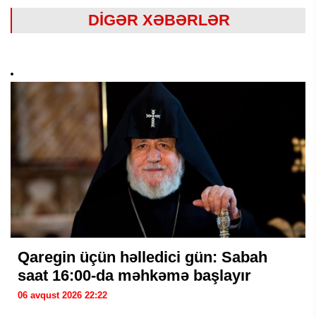
DİGƏR XƏBƏRLƏR
Qaregin üçün həlledici gün: Sabah
saat 16:00-da məhkəmə başlayır
06 avqust 2026 22:22