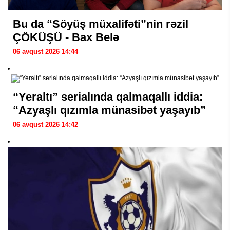
Bu da “Söyüş müxalifəti”nin rəzil
ÇÖKÜŞÜ - Bax Belə
06 avqust 2026 14:44
“Yeraltı” serialında qalmaqallı iddia:
“Azyaşlı qızımla münasibət yaşayıb”
06 avqust 2026 14:42