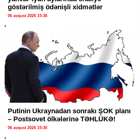
göstərilmiş ödənişli xidmətlər
06 avqust 2026 15:38
Putinin Ukraynadan sonrakı ŞOK planı
– Postsovet ölkələrinə TƏHLÜKƏ!
06 avqust 2026 15:30