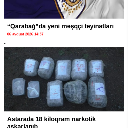
“Qarabağ”da yeni məşqçi təyinatları
06 avqust 2026 14:37
Astarada 18 kiloqram narkotik
aşkarlanıb