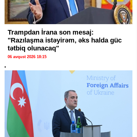
Trampdan İrana son mesaj:
"Razılaşma istəyirəm, əks halda güc
tətbiq olunacaq"
06 avqust 2026 18:15