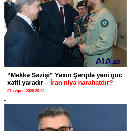
“Məkkə Sazişi” Yaxın Şərqdə yeni güc
xətti yaradır –
İran niyə narahatdır?
07 avqust 2026 20:04