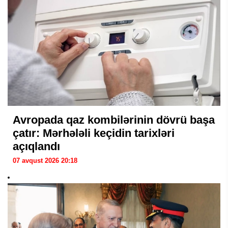
Avropada qaz kombilərinin dövrü başa
çatır: Mərhələli keçidin tarixləri
açıqlandı
07 avqust 2026 20:18