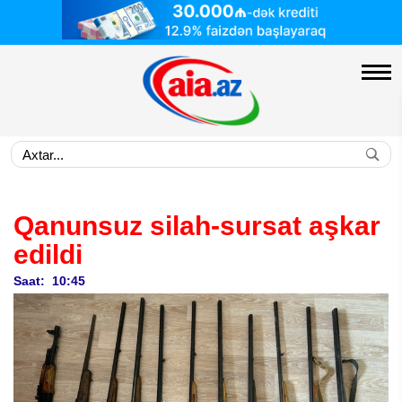
Qanunsuz silah-sursat aşkar
edildi
Saat: 10:45