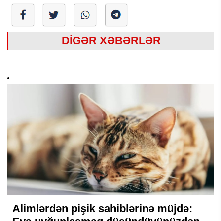
DİGƏR XƏBƏRLƏR
Alimlərdən pişik sahiblərinə müjdə: