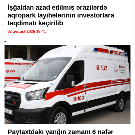
İşğaldan azad edilmiş ərazilərdə
aqropark layihələrinin investorlara
təqdimatı keçirilib
07 avqust 2026 16:41
Paytaxtdakı yanğın zamanı 6 nəfər