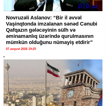
Novruzəli Aslanov: “Bir il əvvəl
Vaşinqtonda imzalanan sənəd Cənubi
Qafqazın gələcəyinin sülh və
əminamanlıq üzərində qurulmasının
mümkün olduğunu nümayiş etdirir”
07 avqust 2026 19:25