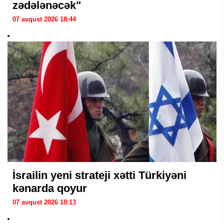
zədələnəcək"
07 avqust 2026 18:44
İsrailin yeni strateji xətti Türkiyəni
kənarda qoyur
07 avqust 2026 18:13