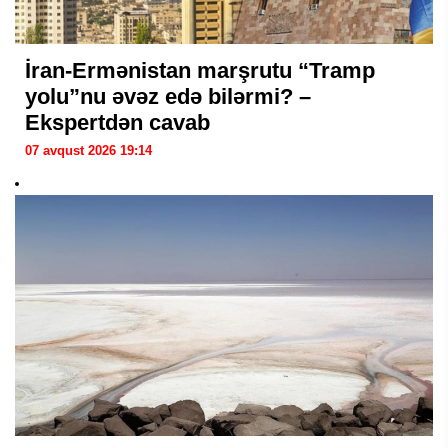
İran-Ermənistan marşrutu “Tramp
yolu”nu əvəz edə bilərmi? –
Ekspertdən cavab
07 avqust 2026 19:14