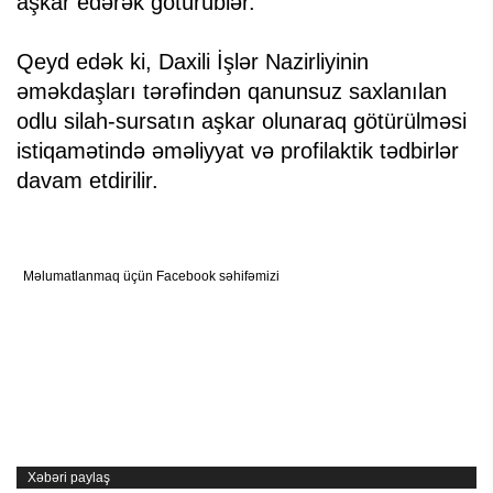
aşkar edərək götürüblər.
Qeyd edək ki, Daxili İşlər Nazirliyinin
əməkdaşları tərəfindən qanunsuz saxlanılan
odlu silah-sursatın aşkar olunaraq götürülməsi
istiqamətində əməliyyat və profilaktik tədbirlər
davam etdirilir.
Məlumatlanmaq üçün Facebook səhifəmizi
Xəbəri paylaş