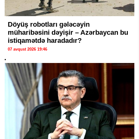
Döyüş robotları gələcəyin
müharibəsini dəyişir – Azərbaycan bu
istiqamətdə haradadır?
07 avqust 2026 19:46