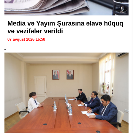
Media və Yayım Şurasına əlavə hüquq
və vəzifələr verildi
07 avqust 2026 16:58