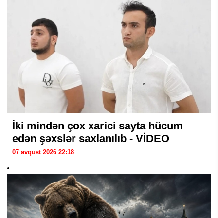
İki mindən çox xarici sayta hücum
edən şəxslər saxlanılıb - VİDEO
07 avqust 2026 22:18