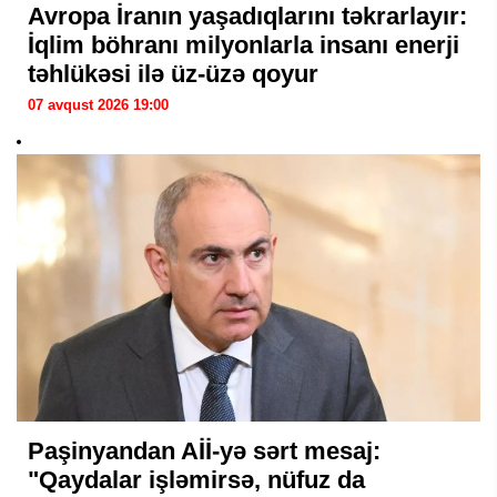
Avropa İranın yaşadıqlarını təkrarlayır:
İqlim böhranı milyonlarla insanı enerji
təhlükəsi ilə üz-üzə qoyur
07 avqust 2026 19:00
Paşinyandan Aİİ-yə sərt mesaj:
"Qaydalar işləmirsə, nüfuz da