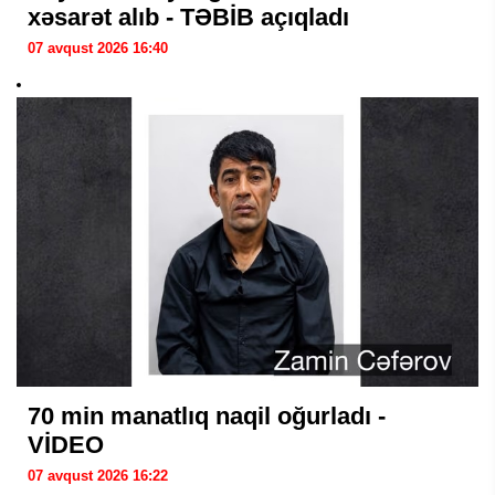
xəsarət alıb - TƏBİB açıqladı
07 avqust 2026 16:40
70 min manatlıq naqil oğurladı -
VİDEO
07 avqust 2026 16:22