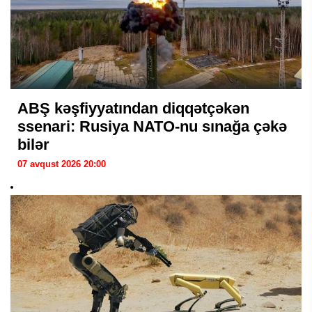
ABŞ kəşfiyyatından diqqətçəkən
ssenari: Rusiya NATO-nu sınağa çəkə
bilər
07 avqust 2026 20:00