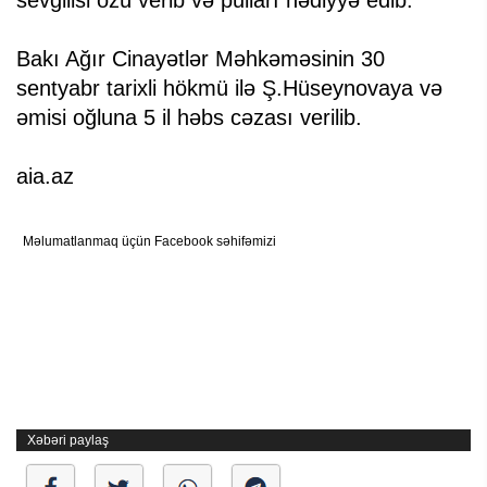
sevgilisi özü verib və pulları hədiyyə edib.
Bakı Ağır Cinayətlər Məhkəməsinin 30
sentyabr tarixli hökmü ilə Ş.Hüseynovaya və
əmisi oğluna 5 il həbs cəzası verilib.
aia.az
Məlumatlanmaq üçün Facebook səhifəmizi
Xəbəri paylaş