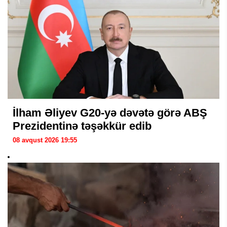
İlham Əliyev G20-yə dəvətə görə ABŞ
Prezidentinə təşəkkür edib
08 avqust 2026 19:55