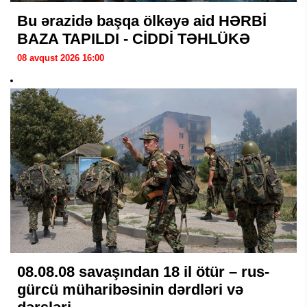
Bu ərazidə başqa ölkəyə aid HƏRBİ
BAZA TAPILDI - CİDDİ TƏHLÜKƏ
08 avqust 2026 16:00
08.08.08 savaşından 18 il ötür – rus-
gürcü müharibəsinin dərdləri və