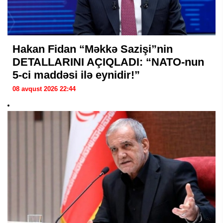
Hakan Fidan “Məkkə Sazişi”nin
DETALLARINI AÇIQLADI: “NATO-nun
5-ci maddəsi ilə eynidir!”
08 avqust 2026 22:44