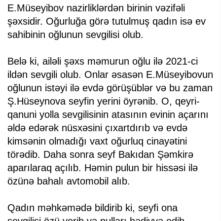
E.Müseyibov nazirliklərdən birinin vəzifəli
şəxsidir. Oğurluğa görə tutulmuş qadın isə ev
sahibinin oğlunun sevgilisi olub.
Belə ki, ailəli şəxs məmurun oğlu ilə 2021-ci
ildən sevgili olub. Onlar əsasən E.Müseyibovun
oğlunun istəyi ilə evdə görüşüblər və bu zaman
Ş.Hüseynova seyfin yerini öyrənib. O, qeyri-
qanuni yolla sevgilisinin atasının evinin açarını
əldə edərək nüsxəsini çıxartdırıb və evdə
kimsənin olmadığı vaxt oğurluq cinayətini
törədib. Daha sonra seyf Bakıdan Şəmkirə
aparılaraq açılıb. Həmin pulun bir hissəsi ilə
özünə bahalı avtomobil alıb.
Qadın məhkəmədə bildirib ki, seyfi ona