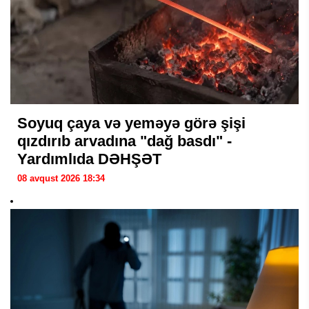
Soyuq çaya və yeməyə görə şişi
qızdırıb arvadına "dağ basdı" -
Yardımlıda DƏHŞƏT
08 avqust 2026 18:34