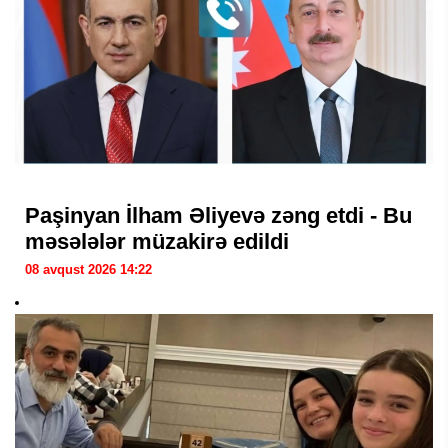
Paşinyan İlham Əliyevə zəng etdi - Bu
məsələlər müzakirə edildi
08 avqust 2026 14:22