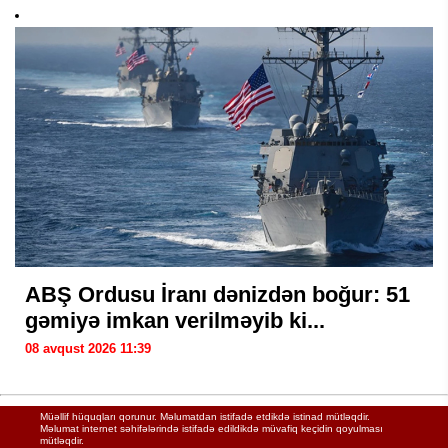
ABŞ Ordusu İranı dənizdən boğur: 51
gəmiyə imkan verilməyib ki...
08 avqust 2026 11:39
Müəllif hüquqları qorunur. Məlumatdan istifadə etdikdə istinad mütləqdir.
Məlumat internet səhifələrində istifadə edildikdə müvafiq keçidin qoyulması
mütləqdir.