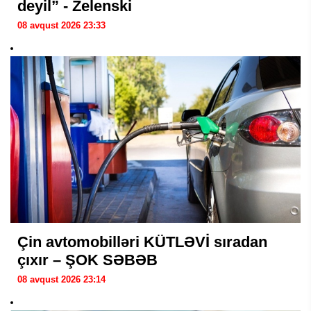
deyil” - Zelenski
08 avqust 2026 23:33
Çin avtomobilləri KÜTLƏVİ sıradan
çıxır – ŞOK SƏBƏB
08 avqust 2026 23:14