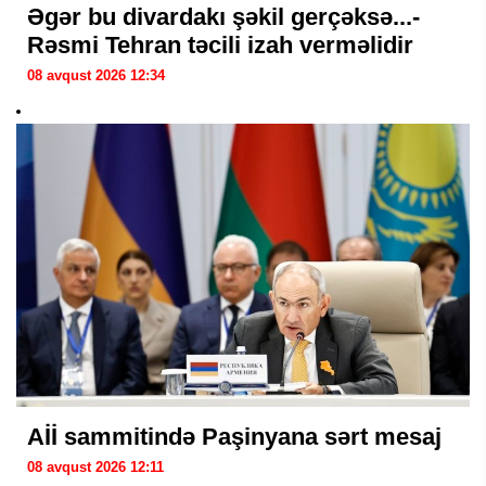
Əgər bu divardakı şəkil gerçəksə...-
Rəsmi Tehran təcili izah verməlidir
08 avqust 2026 12:34
Aİİ sammitində Paşinyana sərt mesaj
08 avqust 2026 12:11