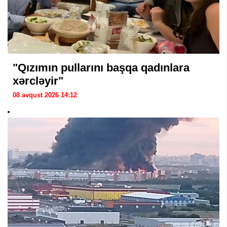
"Qızımın pullarını başqa qadınlara
xərcləyir"
08 avqust 2026 14:12