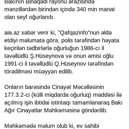
Bakının Binəqədi rayonu ərazisində
mənzillərdən birindən içində 340 min manat
olan seyf oğurlanıb.
aia.az xəbər verir ki, "Qafqazinfo”nun əldə
etdiyi məlumata görə, polis tərəfindən həyata
keçirilən tədbirlərlə oğurluğun 1986-cı il
təvəllüdlü Ş.Hüseynova və onun əmisi oğlu
1991-ci il təvəllüdlü Q.Hüseynov tərəfindən
törədilməsi müəyyən edilib.
Onların barəsində Cinayət Məcəlləsinin
177.3.2-ci (külli miqdarda oğurluq) maddəsi ilə
açılmış işin ibtidai istintaqı tamamlanaraq Bakı
Ağır Cinayətlər Məhkəməsinə göndərilib.
Məhkəmədə məlum olub ki, ev sahibi