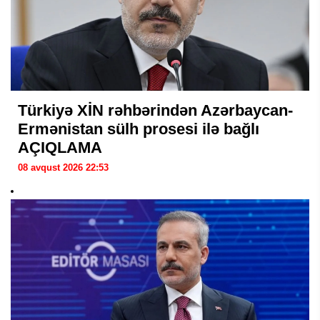
Türkiyə XİN rəhbərindən Azərbaycan-
Ermənistan sülh prosesi ilə bağlı
AÇIQLAMA
08 avqust 2026 22:53