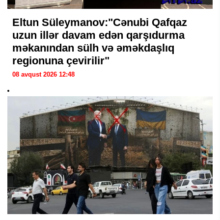
Eltun Süleymanov:"Cənubi Qafqaz
uzun illər davam edən qarşıdurma
məkanından sülh və əməkdaşlıq
regionuna çevirilir"
08 avqust 2026 12:48