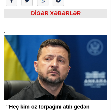
DİGƏR XƏBƏRLƏR
“Heç kim öz torpağını atıb gedən