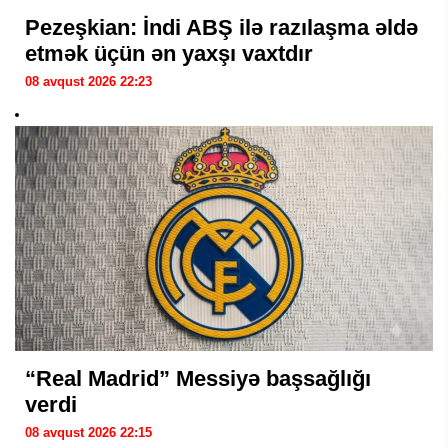
Pezeşkian: İndi ABŞ ilə razılaşma əldə
etmək üçün ən yaxşı vaxtdır
08 avqust 2026 22:23
“Real Madrid” Messiyə başsağlığı
verdi
08 avqust 2026 22:15