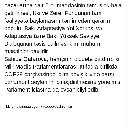
bazarlarına dair 6-cı maddəsinin tam işlək hala
gətirilməsi, İtki və Zərər Fondunun tam
fəaliyyətə başlamasını təmin edən qərarın
qəbulu, Bakı Adaptasiya Yol Xəritəsi və
Adaptasiya üzrə Bakı Yüksək Səviyyəli
Dialoqunun təsis edilməsi kimi mühüm
məsələlər daxildir.
Sahibə Qafarova, həmçinin diqqətə çatdırıb ki,
Milli Məclis Parlamentlərarası İttifaqla birlikdə,
COP29 çərçivəsində iqlim dəyişikliyinə qarşı
parlament səylərinin birləşdirilməsinə yönəlmiş
Parlament iclasına da evsahibliyi edib.
Məlumatlanmaq üçün Facebook səhifəmizi