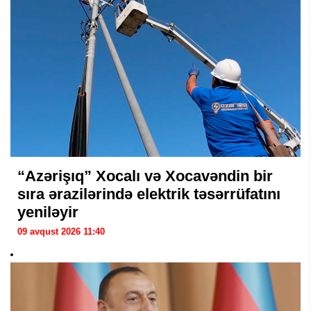
“Azərişıq” Xocalı və Xocavəndin bir
sıra ərazilərində elektrik təsərrüfatını
yeniləyir
09 avqust 2026 11:40