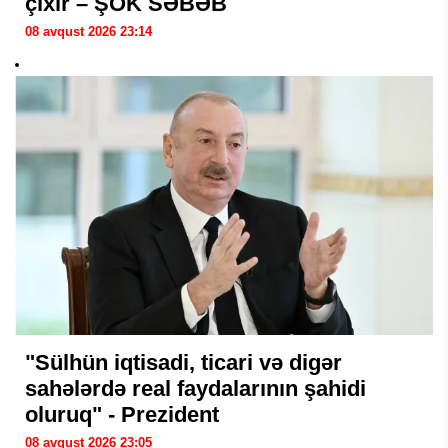
çıxır – ŞOK SƏBƏB
08 avqust 2026 23:14
"Sülhün iqtisadi, ticari və digər
sahələrdə real faydalarının şahidi
oluruq" - Prezident
08 avqust 2026 23:05