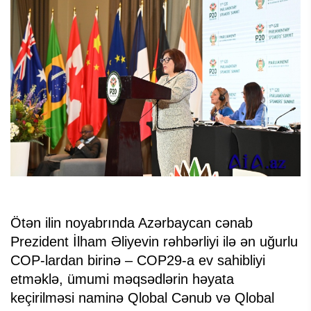
Ötən ilin noyabrında Azərbaycan cənab
Prezident İlham Əliyevin rəhbərliyi ilə ən uğurlu
COP-lardan birinə – COP29-a ev sahibliyi
etməklə, ümumi məqsədlərin həyata
keçirilməsi naminə Qlobal Cənub və Qlobal