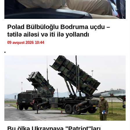
Polad Bülbüloğlu Bodruma uçdu –
tətilə ailəsi və iti ilə yollandı
09 avqust 2026 10:44
Bu ölkə Ukraynaya "Patriot"ları