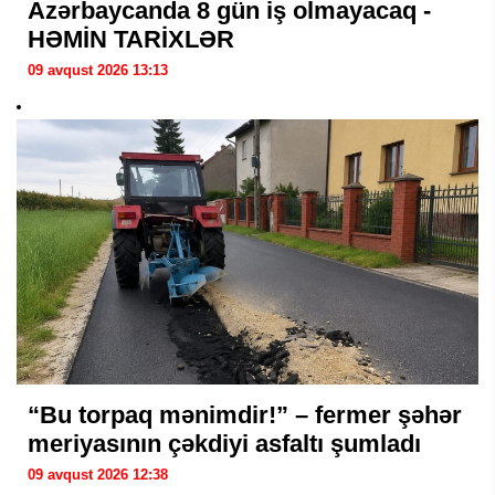
Azərbaycanda 8 gün iş olmayacaq -
HƏMİN TARİXLƏR
09 avqust 2026 13:13
“Bu torpaq mənimdir!” – fermer şəhər
meriyasının çəkdiyi asfaltı şumladı
09 avqust 2026 12:38