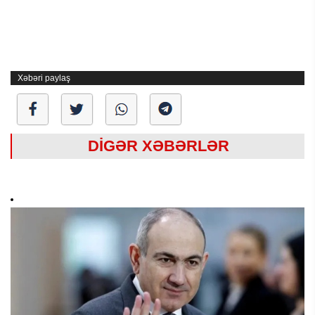
Xəbəri paylaş
DİGƏR XƏBƏRLƏR