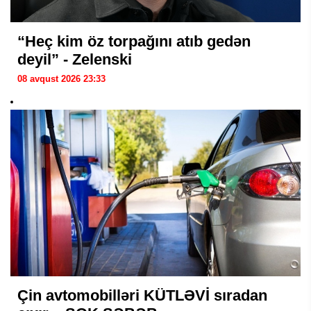
“Heç kim öz torpağını atıb gedən
deyil” - Zelenski
08 avqust 2026 23:33
Çin avtomobilləri KÜTLƏVİ sıradan