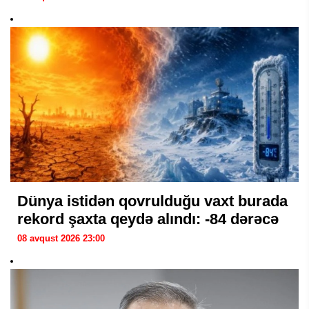
Dünya istidən qovrulduğu vaxt burada
rekord şaxta qeydə alındı: -84 dərəcə
08 avqust 2026 23:00