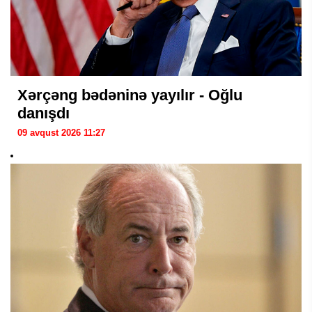
Xərçəng bədəninə yayılır - Oğlu
danışdı
09 avqust 2026 11:27