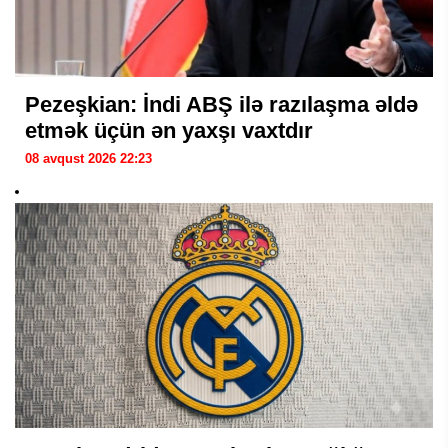
Pezeşkian: İndi ABŞ ilə razılaşma əldə
etmək üçün ən yaxşı vaxtdır
08 avqust 2026 22:23