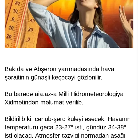
Bakıda və Abşeron yarımadasında hava
şəraitinin günəşli keçəcəyi gözlənilir.
Bu barədə aia.az-a Milli Hidrometeorologiya
Xidmətindən məlumat verilib.
Bildirilib ki, cənub-şərq küləyi əsəcək. Havanın
temperaturu gecə 23-27° isti, gündüz 34-38°
isti olacaq. Atmosfer təzyiqi normadan aşağı