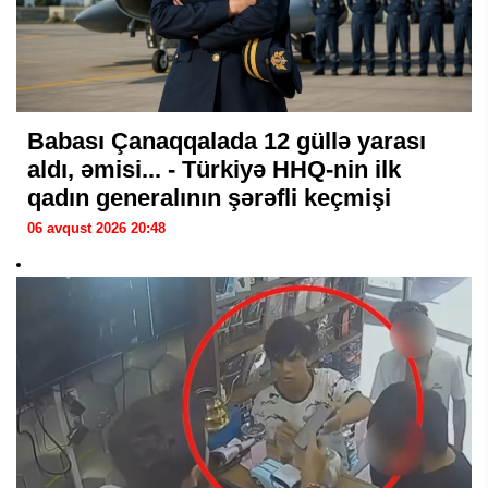
Babası Çanaqqalada 12 güllə yarası
aldı, əmisi... - Türkiyə HHQ-nin ilk
qadın generalının şərəfli keçmişi
06 avqust 2026 20:48