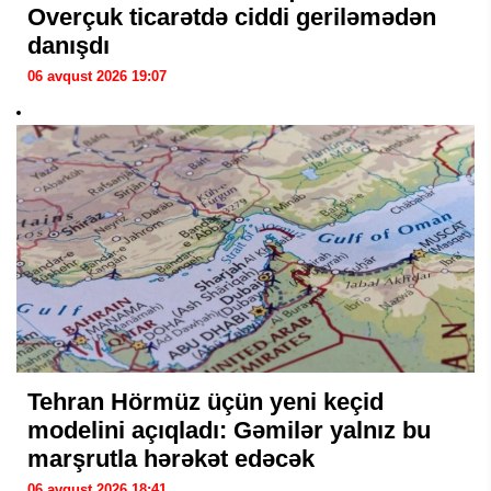
Overçuk ticarətdə ciddi geriləmədən
danışdı
06 avqust 2026 19:07
Tehran Hörmüz üçün yeni keçid
modelini açıqladı: Gəmilər yalnız bu
marşrutla hərəkət edəcək
06 avqust 2026 18:41