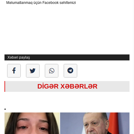
Məlumatlanmaq üçün Facebook səhifəmizi
Xəbəri paylaş
DİGƏR XƏBƏRLƏR