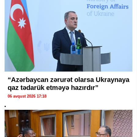
“Azərbaycan zərurət olarsa Ukraynaya
qaz tədarük etməyə hazırdır”
06 avqust 2026 17:18