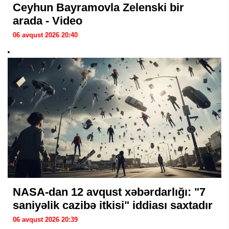
Ceyhun Bayramovla Zelenski bir
arada - Video
06 avqust 2026 20:40
NASA-dan 12 avqust xəbərdarlığı: "7
saniyəlik cazibə itkisi" iddiası saxtadır
06 avqust 2026 20:39