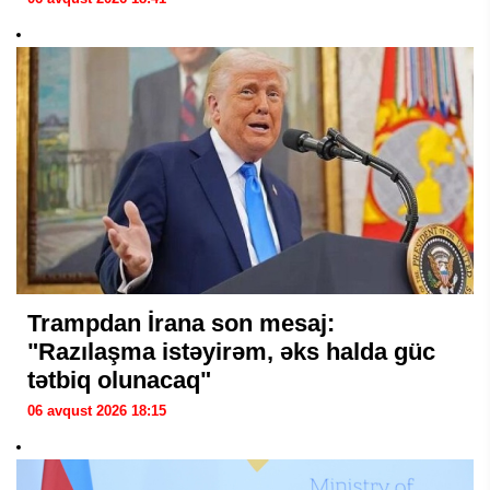
Trampdan İrana son mesaj:
"Razılaşma istəyirəm, əks halda güc
tətbiq olunacaq"
06 avqust 2026 18:15