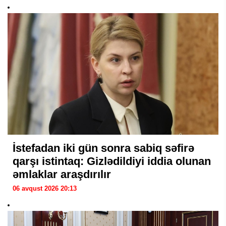
İstefadan iki gün sonra sabiq səfirə
qarşı istintaq: Gizlədildiyi iddia olunan
əmlaklar araşdırılır
06 avqust 2026 20:13