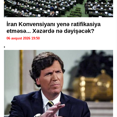
İran Konvensiyanı yenə ratifikasiya
etməsə... Xəzərdə nə dəyişəcək?
06 avqust 2026 19:50