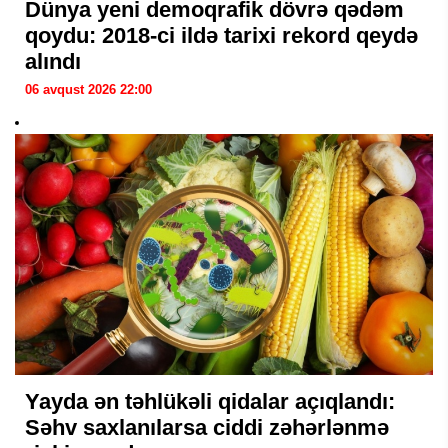
Dünya yeni demoqrafik dövrə qədəm
qoydu: 2018-ci ildə tarixi rekord qeydə
alındı
06 avqust 2026 22:00
Yayda ən təhlükəli qidalar açıqlandı:
Səhv saxlanılarsa ciddi zəhərlənmə