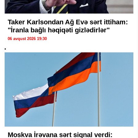
Taker Karlsondan Ağ Evə sərt ittiham:
"İranla bağlı həqiqəti gizlədirlər"
06 avqust 2026 19:30
Moskva İrəvana sərt siqnal verdi: