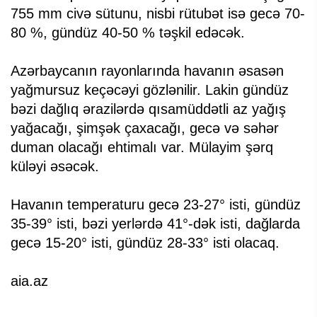
755 mm civə sütunu, nisbi rütubət isə gecə 70-
80 %, gündüz 40-50 % təşkil edəcək.
Azərbaycanın rayonlarında havanın əsasən
yağmursuz keçəcəyi gözlənilir. Lakin gündüz
bəzi dağlıq ərazilərdə qısamüddətli az yağış
yağacağı, şimşək çaxacağı, gecə və səhər
duman olacağı ehtimalı var. Mülayim şərq
küləyi əsəcək.
Havanın temperaturu gecə 23-27° isti, gündüz
35-39° isti, bəzi yerlərdə 41°-dək isti, dağlarda
gecə 15-20° isti, gündüz 28-33° isti olacaq.
aia.az