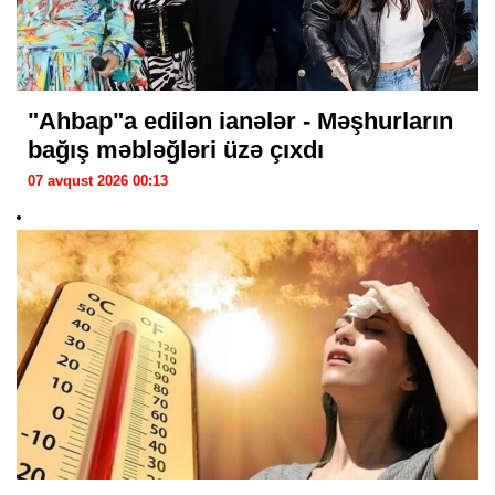
"Ahbap"a edilən ianələr - Məşhurların
bağış məbləğləri üzə çıxdı
07 avqust 2026 00:13