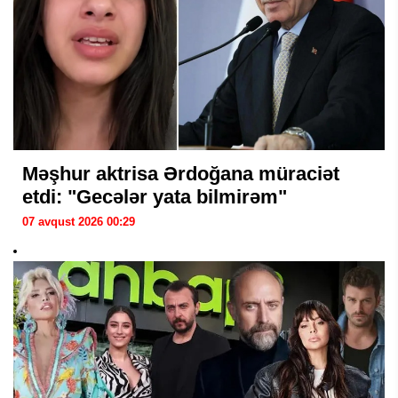
Məşhur aktrisa Ərdoğana müraciət
etdi: "Gecələr yata bilmirəm"
07 avqust 2026 00:29