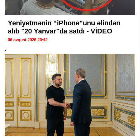
Yeniyetmənin “iPhone”unu əlindən
alıb "20 Yanvar"da satdı - VİDEO
06 avqust 2026 20:42