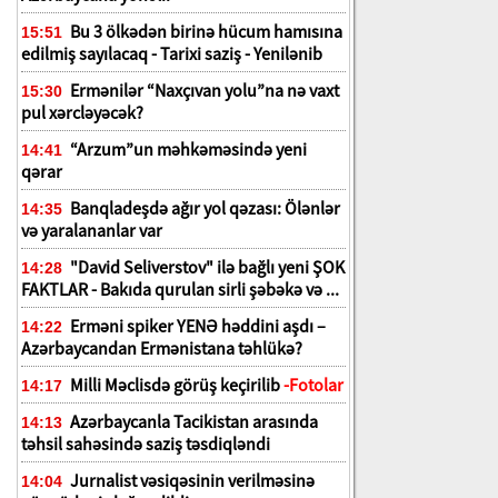
Bu 3 ölkədən birinə hücum hamısına
15:51
edilmiş sayılacaq - Tarixi saziş - Yenilənib
Ermənilər “Naxçıvan yolu”na nə vaxt
15:30
pul xərcləyəcək?
“Arzum”un məhkəməsində yeni
14:41
a
qərar
Banqladeşdə ağır yol qəzası: Ölənlər
14:35
və yaralananlar var
"David Seliverstov" ilə bağlı yeni ŞOK
14:28
FAKTLAR - Bakıda qurulan sirli şəbəkə və ...
Erməni spiker YENƏ həddini aşdı –
14:22
Azərbaycandan Ermənistana təhlükə?
Milli Məclisdə görüş keçirilib
-Fotolar
14:17
Azərbaycanla Tacikistan arasında
14:13
təhsil sahəsində saziş təsdiqləndi
Jurnalist vəsiqəsinin verilməsinə
14:04