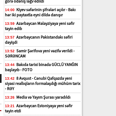
görə ödəniş ləğv edildi
Kiyev səfərinin şifrələri açılır - Bakı
14:00
hər iki paytaxtla eyni dildə danışır
Azərbaycan Malayziyaya yeni səfir
13:59
təyin edib
Azərbaycanın Pakistandakı səfiri
13:57
dəyişdi
Samir Şərifova yeni vəzifə verildi -
13:52
SƏRƏNCAM
Bakıda tarixi binada GÜCLÜ YANĞIN
13:44
başlayıb - FOTO
8 Avqust - Cənubi Qafqazda yeni
13:42
siyasi reallıqların formalaşdığı mühüm tarix
- RƏY
Media və Yayım Şurası yaradıldı
13:26
Azərbaycan Estoniyaya yeni səfir
13:21
təyin etdi