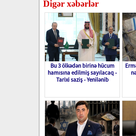
Digər xəbərlər
Bu 3 ölkədən birinə hücum
Ermə
hamısına edilmiş sayılacaq -
nə
Tarixi saziş - Yenilənib