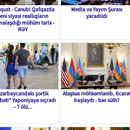
vqust - Cənubi Qafqazda
Media və Yayım Şurası
eni siyasi reallıqların
yaradıldı
malaşdığı mühüm tarix -
RƏY
zərbaycandakı şortik
Atəşkəs möhkəmlənib, ticarə
bəti" Yaponiyaya sıçradı
başlayıb - bəs sülh?
– 7 ölü...