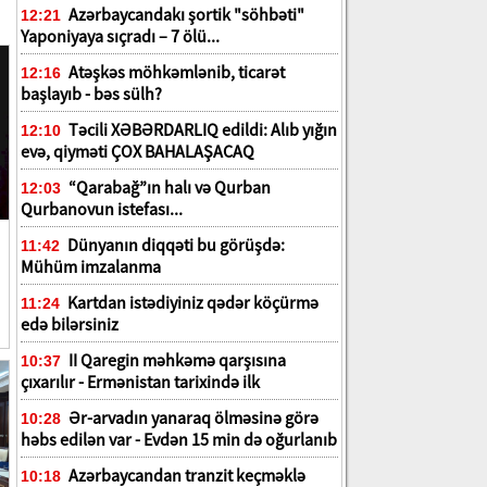
Azərbaycandakı şortik "söhbəti"
12:21
Yaponiyaya sıçradı – 7 ölü...
Atəşkəs möhkəmlənib, ticarət
12:16
başlayıb - bəs sülh?
Təcili XƏBƏRDARLIQ edildi: Alıb yığın
12:10
evə, qiyməti ÇOX BAHALAŞACAQ
“Qarabağ”ın halı və Qurban
12:03
Qurbanovun istefası...
Dünyanın diqqəti bu görüşdə:
11:42
Mühüm imzalanma
Kartdan istədiyiniz qədər köçürmə
11:24
edə bilərsiniz
II Qaregin məhkəmə qarşısına
10:37
çıxarılır - Ermənistan tarixində ilk
Ər-arvadın yanaraq ölməsinə görə
10:28
həbs edilən var - Evdən 15 min də oğurlanıb
Azərbaycandan tranzit keçməklə
10:18