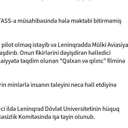
eri TASS-a müsahibəsində hələ məktəbi bitirməmiş
 pilot olmaq istəyib və Leninqradda Mülki Aviasiy
dırıb. Onun fikirlərini dəyişdirən həlledici
maiyyətə təqdim olunan “Qalxan və qılınc” filminə
rin minlərlə insanın taleyini necə həll etdiyinə
-ci ildə Leninqrad Dövlət Universitetinin hüquq
kəsizlik Komitəsində işə təyin olunub.