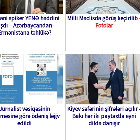
əni spiker YENƏ həddini
Milli Məclisdə görüş keçirilib
şdı – Azərbaycandan
Fotolar
Ermənistana təhlükə?
Jurnalist vəsiqəsinin
Kiyev səfərinin şifrələri açılır 
lməsinə görə ödəniş ləğv
Bakı hər iki paytaxtla eyni
edildi
dildə danışır