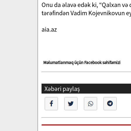
Onu da əlavə edək ki, “Qalxan və qı
tərəfindən Vadim Kojevnikovun ey
aia.az
Məlumatlanmaq üçün Facebook səhifəmizi
Xəbəri paylaş