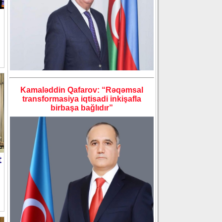
Kamaləddin Qafarov: “Rəqəmsal
transformasiya iqtisadi inkişafla
birbaşa bağlıdır”
t