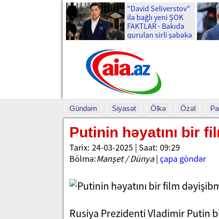
"David Seliverstov"
ilə bağlı yeni ŞOK
FAKTLAR - Bakıda
qurulan sirli şəbəkə
və ...
Gündəm
Siyasət
Ölkə
Özəl
Pa
Putinin həyatını bir fi
Tarix: 24-03-2025 | Saat: 09:29
Bölmə:
Manşet / Dünya
|
çapa göndər
Rusiya Prezidenti Vladimir Putin b