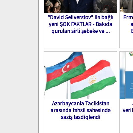
"David Seliverstov" ilə bağlı
Erm
yeni ŞOK FAKTLAR - Bakıda
a
qurulan sirli şəbəkə və ...
Azərbaycanla Tacikistan
arasında təhsil sahəsində
veri
saziş təsdiqləndi