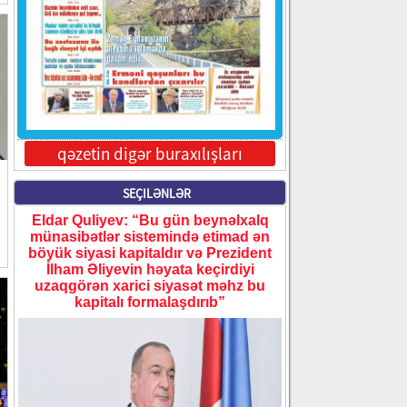
qəzetin digər buraxılışları
SEÇILƏNLƏR
Eldar Quliyev: “Bu gün beynəlxalq
münasibətlər sistemində etimad ən
böyük siyasi kapitaldır və Prezident
İlham Əliyevin həyata keçirdiyi
uzaqgörən xarici siyasət məhz bu
kapitalı formalaşdırıb”