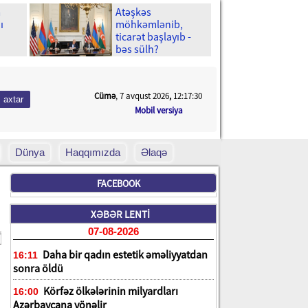
m
Atəşkəs
ı
möhkəmlənib,
ticarət başlayıb -
bəs sülh?
Cümə
, 7 avqust 2026
,
12:17:32
Mobil versiya
Dünya
Haqqımızda
Əlaqə
FACEBOOK
XƏBƏR LENTİ
07-08-2026
Daha bir qadın estetik əməliyyatdan
16:11
sonra öldü
Körfəz ölkələrinin milyardları
16:00
Azərbaycana yönəlir