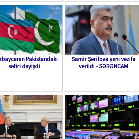
rbaycanın Pakistandakı
Samir Şərifova yeni vəzifə
səfiri dəyişdi
verildi - SƏRƏNCAM