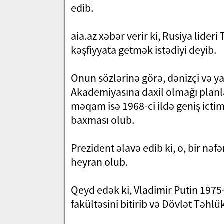
edib.
aia.az xəbər verir ki, Rusiya lid
kəşfiyyata getmək istədiyi deyib.
Onun sözlərinə görə, dənizçi və ya
Akademiyasına daxil olmağı planlaş
məqam isə 1968-ci ildə geniş icti
baxması olub.
Prezident əlavə edib ki, o, bir nəfə
heyran olub.
Qeyd edək ki, Vladimir Putin 1975
fakültəsini bitirib və Dövlət Təhlü