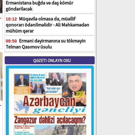
Ermənistana buğda və daş kömür
göndəriləcək
-
Müqavilə olmasa da, müəllif
10:12
qonorarı ödənilməlidir - Ali Məhkəmədən
mühüm qərar
Erməni dəyirmanına su tökməyin
09:50
Telman Qasımov üsulu
QƏZETI ONLAYN OXU
-