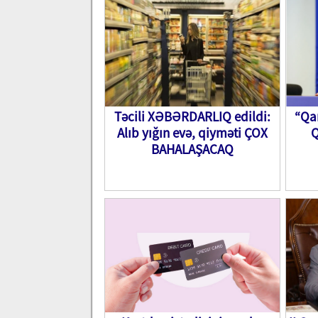
Təcili XƏBƏRDARLIQ edildi:
“Qa
Alıb yığın evə, qiyməti ÇOX
Q
BAHALAŞACAQ