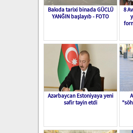
Bakıda tarixi binada GÜCLÜ
8 A
YANĞIN başlayıb - FOTO
y
for
Azərbaycan Estoniyaya yeni
A
səfir təyin etdi
"söh