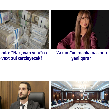
nilər “Naxçıvan yolu”na
“Arzum”un məhkəməsində
 vaxt pul xərcləyəcək?
yeni qərar