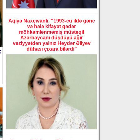
Aqiyə Naxçıvanlı: “1993-cü ildə gənc
və hələ kifayət qədər
möhkəmlənməmiş müstəqil
Azərbaycanı düşdüyü ağır
vəziyyətdən yalnız Heydər Əliyev
dühası çıxara bilərdi”
: