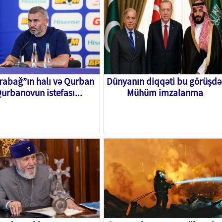
rabağ”ın halı və Qurban
Dünyanın diqqəti bu görüşdə
urbanovun istefası...
Mühüm imzalanma