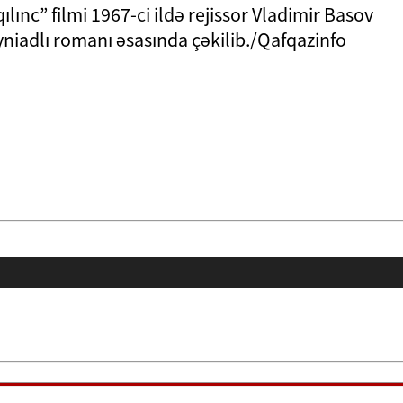
lınc” filmi 1967-ci ildə rejissor Vladimir Basov
niadlı romanı əsasında çəkilib./Qafqazinfo