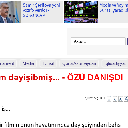
Samir Şərifova yeni
Media və Yayı
vəzifə verildi -
Şurası yaradıld
SƏRƏNCAM
rlament
Media
Təhsil
Qərbi Azərbaycan
İqtisadiyyat
lm dəyişibmiş... -
ÖZÜ DANIŞDI
Şirift ölçüsü:
ir filmin onun həyatını necə dəyişdiyindən bəhs