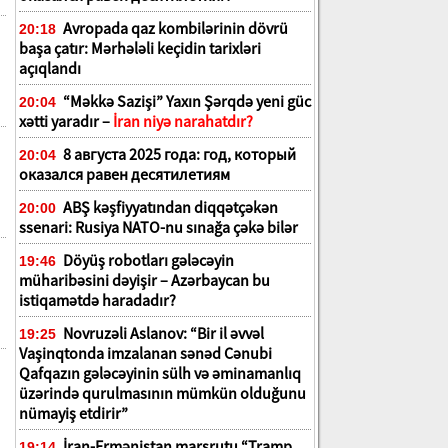
Avropada qaz kombilərinin dövrü
20:18
başa çatır: Mərhələli keçidin tarixləri
açıqlandı
“Məkkə Sazişi” Yaxın Şərqdə yeni güc
20:04
xətti yaradır –
İran niyə narahatdır?
8 августа 2025 года: год, который
20:04
оказался равен десятилетиям
ABŞ kəşfiyyatından diqqətçəkən
20:00
ssenari: Rusiya NATO-nu sınağa çəkə bilər
Döyüş robotları gələcəyin
19:46
müharibəsini dəyişir – Azərbaycan bu
istiqamətdə haradadır?
Novruzəli Aslanov: “Bir il əvvəl
19:25
Vaşinqtonda imzalanan sənəd Cənubi
Qafqazın gələcəyinin sülh və əminamanlıq
üzərində qurulmasının mümkün olduğunu
nümayiş etdirir”
İran-Ermənistan marşrutu “Tramp
19:14