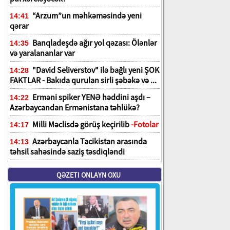
“Arzum”un məhkəməsində yeni
14:41
qərar
Banqladeşdə ağır yol qəzası: Ölənlər
14:35
və yaralananlar var
"David Seliverstov" ilə bağlı yeni ŞOK
14:28
FAKTLAR - Bakıda qurulan sirli şəbəkə və ...
Erməni spiker YENƏ həddini aşdı –
14:22
Azərbaycandan Ermənistana təhlükə?
Milli Məclisdə görüş keçirilib
-Fotolar
14:17
Azərbaycanla Tacikistan arasında
14:13
təhsil sahəsində saziş təsdiqləndi
QƏZETI ONLAYN OXU