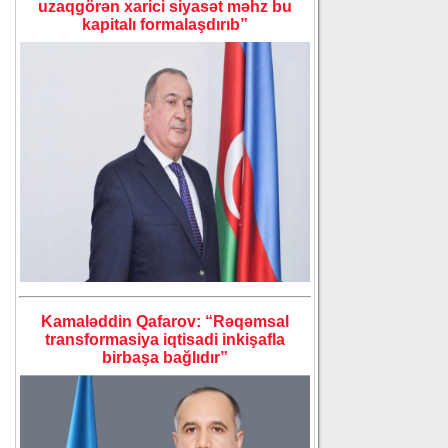
uzaqgörən xarici siyasət məhz bu
kapitalı formalaşdırıb”
Kamaləddin Qafarov: “Rəqəmsal
transformasiya iqtisadi inkişafla
birbaşa bağlıdır”