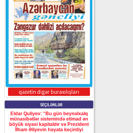
qəzetin digər buraxılışları
SEÇILƏNLƏR
Eldar Quliyev: “Bu gün beynəlxalq
münasibətlər sistemində etimad ən
böyük siyasi kapitaldır və Prezident
İlham Əliyevin həyata keçirdiyi