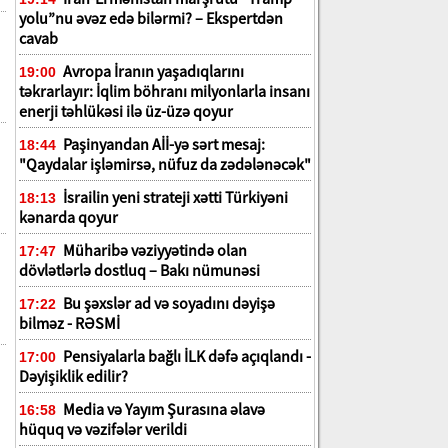
yolu”nu əvəz edə bilərmi? – Ekspertdən
cavab
Avropa İranın yaşadıqlarını
19:00
təkrarlayır: İqlim böhranı milyonlarla insanı
enerji təhlükəsi ilə üz-üzə qoyur
Paşinyandan Aİİ-yə sərt mesaj:
18:44
"Qaydalar işləmirsə, nüfuz da zədələnəcək"
İsrailin yeni strateji xətti Türkiyəni
18:13
kənarda qoyur
Müharibə vəziyyətində olan
17:47
dövlətlərlə dostluq – Bakı nümunəsi
Bu şəxslər ad və soyadını dəyişə
17:22
bilməz - RƏSMİ
Pensiyalarla bağlı İLK dəfə açıqlandı -
17:00
Dəyişiklik edilir?
Media və Yayım Şurasına əlavə
16:58
hüquq və vəzifələr verildi