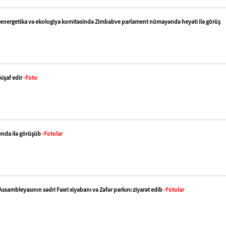
lar, energetika və ekologiya komitəsində Zimbabve parlament nümayəndə heyəti ilə görüş
kişaf edir
-Foto
nda ilə görüşüb
-Fotolar
ssambleyasının sədri Fəxri xiyabanı və Zəfər parkını ziyarət edib
-Fotolar