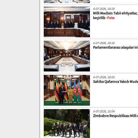
6-07-2026, 18:20
Milli Məclisin Təbii ehtiyat
keçirilib
-Foto
6-07-2026, 18:16
Parlamentlərarası əlaqələr in
6-07-2026, 18:02
Sahibə Qafarova Yakob Mude
6-07-2026, 15:04
Zimbabve Respublikası Milli A