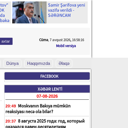
stov"
Samir Şərifova yeni
ŞOK
vəzifə verildi -
ıda
SƏRƏNCAM
əbəkə
Cümə
, 7 avqust 2026
,
16:58:17
Mobil versiya
Dünya
Haqqımızda
Əlaqə
FACEBOOK
XƏBƏR LENTİ
07-08-2026
Moskvanın Bakıya mümkün
20:49
reaksiyası necə ola bilər?
8 августа 2025 года: год, который
20:37
оказался равен десятилетиям