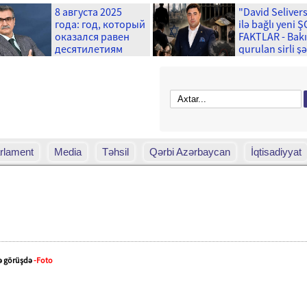
8 августа 2025
"David Seliver
года: год, который
ilə bağlı yeni 
оказался равен
FAKTLAR - Bak
десятилетиям
qurulan sirli ş
və ...
rlament
Media
Təhsil
Qərbi Azərbaycan
İqtisadiyyat
lə görüşdə
-Foto