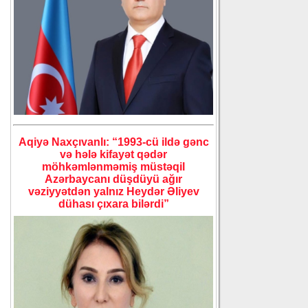
Aqiyə Naxçıvanlı: “1993-cü ildə gənc
və hələ kifayət qədər
möhkəmlənməmiş müstəqil
Azərbaycanı düşdüyü ağır
vəziyyətdən yalnız Heydər Əliyev
dühası çıxara bilərdi”