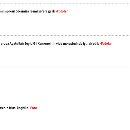
ın spikeri ölkəmizə rəsmi səfərə gəlib
-Fotolar
Qafarova Ayətullah Seyid Əli Xameneinin vida mərasimində iştirak edib
-Fotolar
inin iclası keçirilib
-Foto