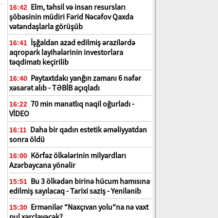
Elm, təhsil və insan resursları
16:42
şöbəsinin müdiri Fərid Nəcəfov Qaxda
vətəndaşlarla görüşüb
İşğaldan azad edilmiş ərazilərdə
16:41
aqropark layihələrinin investorlara
təqdimatı keçirilib
Paytaxtdakı yanğın zamanı 6 nəfər
16:40
xəsarət alıb - TƏBİB açıqladı
70 min manatlıq naqil oğurladı -
16:22
VİDEO
Daha bir qadın estetik əməliyyatdan
16:11
sonra öldü
Körfəz ölkələrinin milyardları
16:00
Azərbaycana yönəlir
Bu 3 ölkədən birinə hücum hamısına
15:51
edilmiş sayılacaq - Tarixi saziş - Yenilənib
Ermənilər “Naxçıvan yolu”na nə vaxt
15:30
pul xərcləyəcək?