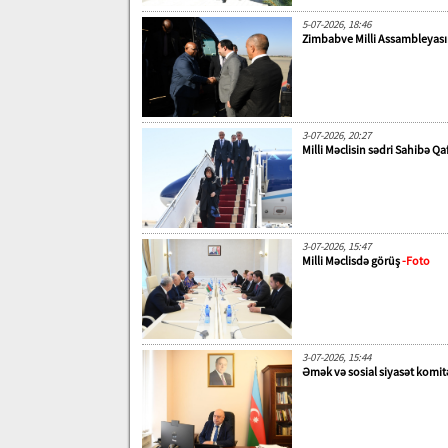
5-07-2026, 18:46
Zimbabve Milli Assambleyasın
3-07-2026, 20:27
Milli Məclisin sədri Sahibə 
3-07-2026, 15:47
Milli Məclisdə görüş
-Foto
3-07-2026, 15:44
Əmək və sosial siyasət komitəs