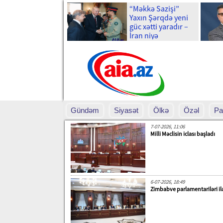
“Məkkə Sazişi”
Yaxın Şərqdə yeni
güc xətti yaradır –
İran niyə
narahatdır?
Gündəm
Siyasət
Ölkə
Özəl
Pa
7-07-2026, 11:06
Milli Məclisin iclası başladı
6-07-2026, 18:49
Zimbabve parlamentariləri i