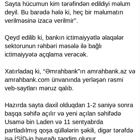
Sayta hücumun kim tərəfindən edildiyi məlum
deyil. Bu barədə hələ ki, heç bir məlumatın
verilməsinə izacə verilmir”.
Qeyd edilib ki, bankın ictimaiyyətlə əlaqələr
sektorunun rəhbəri məsələ ilə bağlı
ictimaiyyətə açqlama verəcək.
Xatırladaq ki, “Əmrahbank”ın amrahbank.az və
amrahbank.com ünvanında yerləşən rəsmi
veb-saytları məruz qalıb.
Hazırda sayta daxil olduqdan 1-2 saniyə sonra
başqa səhifə açılır və yeni açılan səhifədə
Usamə bin Laden və 11 sentyabrda
partladılmış qoşa qüllələrin şəkili, digər tərəfdə
isə İŞİD-in bayrağı təqdim olunur.