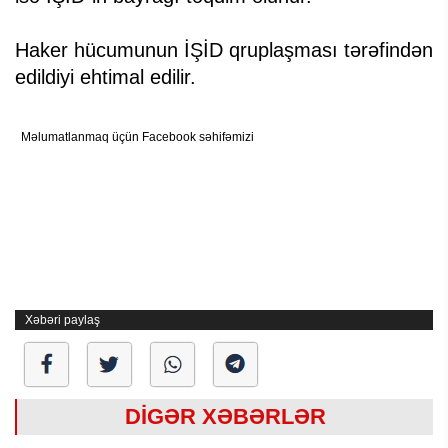
Haker hücumunun İŞİD qruplaşması tərəfindən
edildiyi ehtimal edilir.
Məlumatlanmaq üçün Facebook səhifəmizi
Xəbəri paylaş
DİGƏR XƏBƏRLƏR