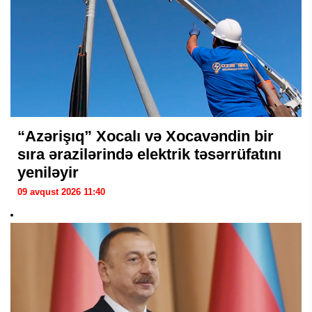
“Azərişıq” Xocalı və Xocavəndin bir
sıra ərazilərində elektrik təsərrüfatını
yeniləyir
09 avqust 2026 11:40