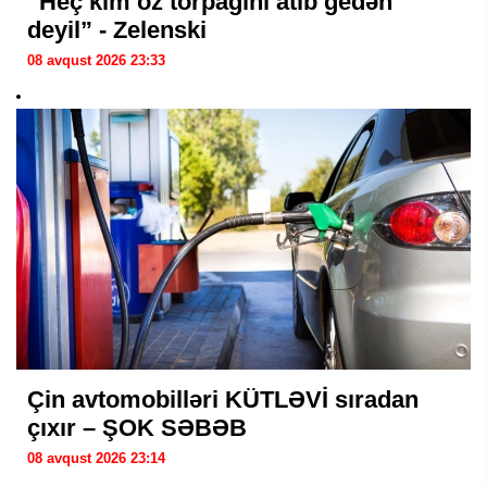
“Heç kim öz torpağını atıb gedən
deyil” - Zelenski
08 avqust 2026 23:33
Çin avtomobilləri KÜTLƏVİ sıradan
çıxır – ŞOK SƏBƏB
08 avqust 2026 23:14