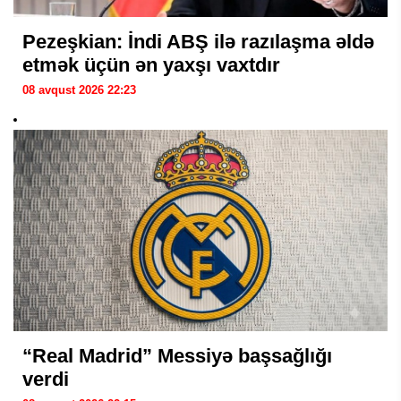
Pezeşkian: İndi ABŞ ilə razılaşma əldə
etmək üçün ən yaxşı vaxtdır
08 avqust 2026 22:23
“Real Madrid” Messiyə başsağlığı
verdi