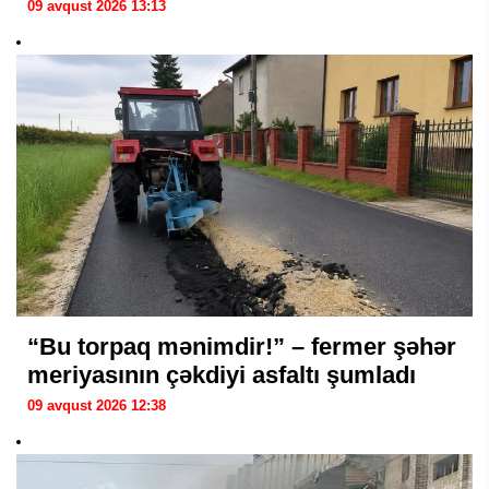
09 avqust 2026 13:13
“Bu torpaq mənimdir!” – fermer şəhər
meriyasının çəkdiyi asfaltı şumladı
09 avqust 2026 12:38