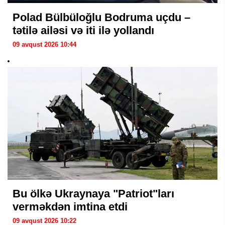
Polad Bülbüloğlu Bodruma uçdu –
tətilə ailəsi və iti ilə yollandı
09 avqust 2026 10:44
Bu ölkə Ukraynaya "Patriot"ları
verməkdən imtina etdi
09 avqust 2026 10:22