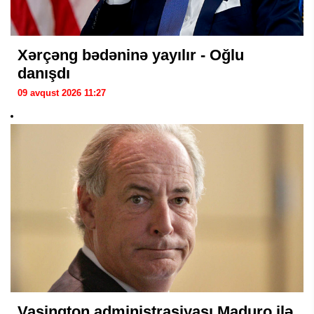
Xərçəng bədəninə yayılır - Oğlu
danışdı
09 avqust 2026 11:27
Vaşinqton administrasiyası Maduro ilə