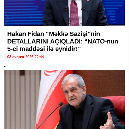
Hakan Fidan “Məkkə Sazişi”nin
DETALLARINI AÇIQLADI: “NATO-nun
5-ci maddəsi ilə eynidir!”
08 avqust 2026 22:44