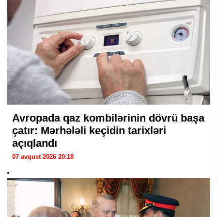
Avropada qaz kombilərinin dövrü başa
çatır: Mərhələli keçidin tarixləri
açıqlandı
07 avqust 2026 20:18