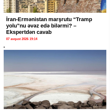
İran-Ermənistan marşrutu “Tramp
yolu”nu əvəz edə bilərmi? –
Ekspertdən cavab
07 avqust 2026 19:14