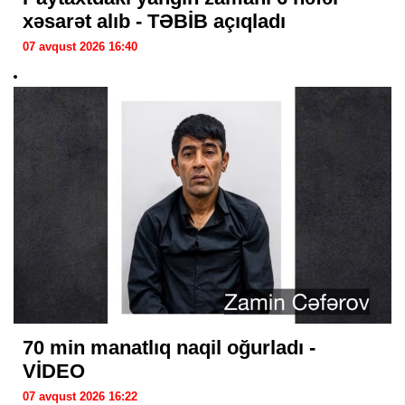
xəsarət alıb - TƏBİB açıqladı
07 avqust 2026 16:40
70 min manatlıq naqil oğurladı -
VİDEO
07 avqust 2026 16:22