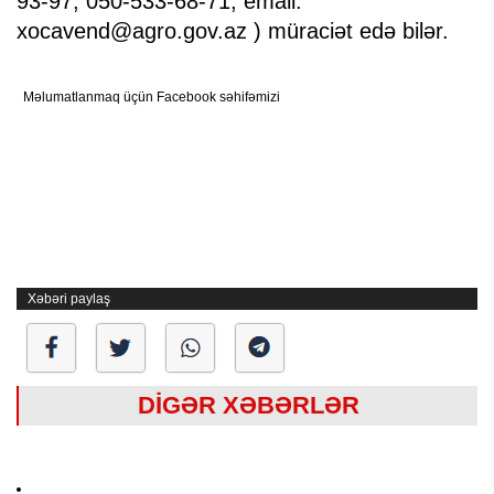
93-97, 050-533-68-71, email:
xocavend@agro.gov.az ) müraciət edə bilər.
Məlumatlanmaq üçün Facebook səhifəmizi
Xəbəri paylaş
DİGƏR XƏBƏRLƏR