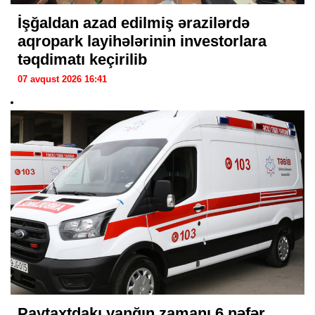
İşğaldan azad edilmiş ərazilərdə
aqropark layihələrinin investorlara
təqdimatı keçirilib
07 avqust 2026 16:41
Paytaxtdakı yanğın zamanı 6 nəfər