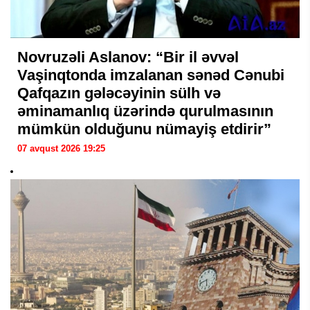
Novruzəli Aslanov: “Bir il əvvəl
Vaşinqtonda imzalanan sənəd Cənubi
Qafqazın gələcəyinin sülh və
əminamanlıq üzərində qurulmasının
mümkün olduğunu nümayiş etdirir”
07 avqust 2026 19:25