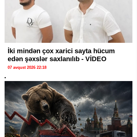
İki mindən çox xarici sayta hücum
edən şəxslər saxlanılıb - VİDEO
07 avqust 2026 22:18