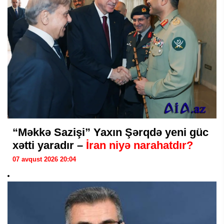
“Məkkə Sazişi” Yaxın Şərqdə yeni güc
xətti yaradır –
İran niyə narahatdır?
07 avqust 2026 20:04