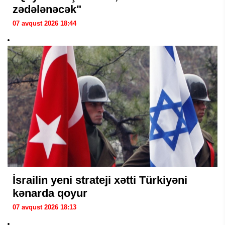
zədələnəcək"
07 avqust 2026 18:44
İsrailin yeni strateji xətti Türkiyəni
kənarda qoyur
07 avqust 2026 18:13