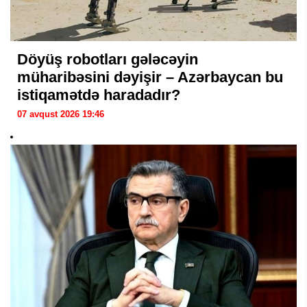
Döyüş robotları gələcəyin
müharibəsini dəyişir – Azərbaycan bu
istiqamətdə haradadır?
07 avqust 2026 19:46