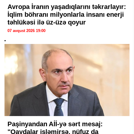
Avropa İranın yaşadıqlarını təkrarlayır:
İqlim böhranı milyonlarla insanı enerji
təhlükəsi ilə üz-üzə qoyur
07 avqust 2026 19:00
Paşinyandan Aİİ-yə sərt mesaj:
"Qaydalar işləmirsə, nüfuz da