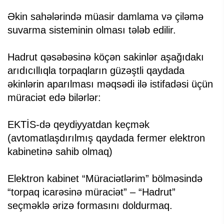
Əkin sahələrində müasir damlama və çiləmə
suvarma sisteminin olması tələb edilir.
Hadrut qəsəbəsinə köçən sakinlər aşağıdakı
arıdıcıllıqla torpaqların güzəştli qaydada
əkinlərin aparılması məqsədi ilə istifadəsi üçün
müraciət edə bilərlər:
EKTİS-də qeydiyyatdan keçmək
(avtomatlaşdırılmış qaydada fermer elektron
kabinetinə sahib olmaq)
Elektron kabinet “Müraciətlərim” bölməsində
“torpaq icarəsinə müraciət” – “Hadrut”
seçməklə ərizə formasını doldurmaq.