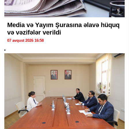
Media və Yayım Şurasına əlavə hüquq
və vəzifələr verildi
07 avqust 2026 16:58