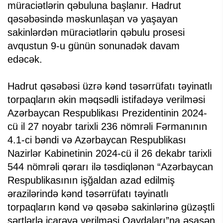
müraciətlərin qəbuluna başlanır. Hadrut
qəsəbəsində məskunlaşan və yaşayan
sakinlərdən müraciətlərin qəbulu prosesi
avqustun 9-u günün sonunadək davam
edəcək.
Hadrut qəsəbəsi üzrə kənd təsərrüfatı təyinatlı
torpaqların əkin məqsədli istifadəyə verilməsi
Azərbaycan Respublikası Prezidentinin 2024-
cü il 27 noyabr tarixli 236 nömrəli Fərmanının
4.1-ci bəndi və Azərbaycan Respublikası
Nazirlər Kabinetinin 2024-cü il 26 dekabr tarixli
544 nömrəli qərarı ilə təsdiqlənən “Azərbaycan
Respublikasının işğaldan azad edilmiş
ərazilərində kənd təsərrüfatı təyinatlı
torpaqların kənd və qəsəbə sakinlərinə güzəştli
şərtlərlə icarəyə verilməsi Qaydaları”na əsasən