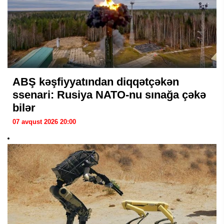
ABŞ kəşfiyyatından diqqətçəkən
ssenari: Rusiya NATO-nu sınağa çəkə
bilər
07 avqust 2026 20:00