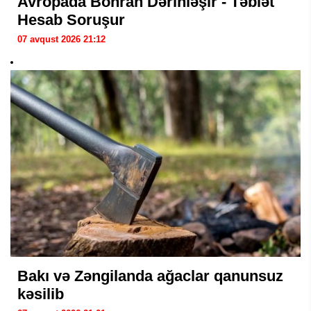
Avropada Böhran Dərinləşir - Təbiət
Hesab Soruşur
07 avqust 2026 21:12
Bakı və Zəngilanda ağaclar qanunsuz
kəsilib