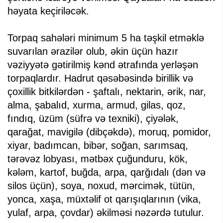
həyata keçiriləcək.
Torpaq sahələri minimum 5 ha təşkil etməklə
suvarılan ərazilər olub, əkin üçün hazır
vəziyyətə gətirilmiş kənd ətrafında yerləşən
torpaqlardır. Hadrut qəsəbəsində birillik və
çoxillik bitkilərdən - şaftalı, nektarin, ərik, nar,
alma, şabalıd, xurma, armud, gilas, qoz,
fındıq, üzüm (süfrə və texniki), çiyələk,
qarağat, mavigilə (dibçəkdə), moruq, pomidor,
xiyar, badımcan, bibər, soğan, sarımsaq,
tərəvəz lobyası, mətbəx çuğunduru, kök,
kələm, kartof, buğda, arpa, qarğıdalı (dən və
silos üçün), soya, noxud, mərcimək, tütün,
yonca, xaşa, müxtəlif ot qarışıqlarının (vika,
yulaf, arpa, çovdar) əkilməsi nəzərdə tutulur.