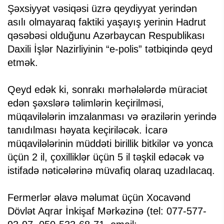
Şəxsiyyət vəsiqəsi üzrə qeydiyyat yerindən
asılı olmayaraq faktiki yaşayış yerinin Hadrut
qəsəbəsi olduğunu Azərbaycan Respublikası
Daxili İşlər Nazirliyinin “e-polis” tətbiqində qeyd
etmək.
Qeyd edək ki, sonrakı mərhələlərdə müraciət
edən şəxslərə təlimlərin keçirilməsi,
müqavilələrin imzalanması və ərazilərin yerində
tanıdılması həyata keçiriləcək. İcarə
müqavilələrinin müddəti birillik bitkilər və yonca
üçün 2 il, çoxilliklər üçün 5 il təşkil edəcək və
istifadə nəticələrinə müvafiq olaraq uzadılacaq.
Fermerlər əlavə məlumat üçün Xocavənd
Dövlət Aqrar İnkişaf Mərkəzinə (tel: 077-577-