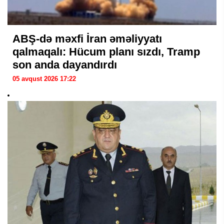
ABŞ-də məxfi İran əməliyyatı
qalmaqalı: Hücum planı sızdı, Tramp
son anda dayandırdı
05 avqust 2026 17:22