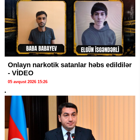
Onlayn narkotik satanlar həbs edildilər
- VİDEO
05 avqust 2026 15:26