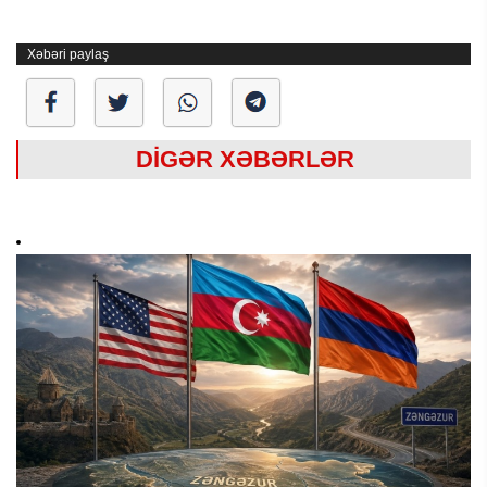
Xəbəri paylaş
DİGƏR XƏBƏRLƏR