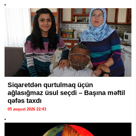
Siqaretdən qurtulmaq üçün
ağlasığmaz üsul seçdi – Başına məftil
qəfəs taxdı
05 avqust 2026 22:43