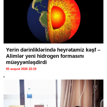
Yerin dərinliklərində heyrətamiz kəşf –
Alimlər yeni hidrogen formasını
müəyyənləşdirdi
05 avqust 2026 22:19