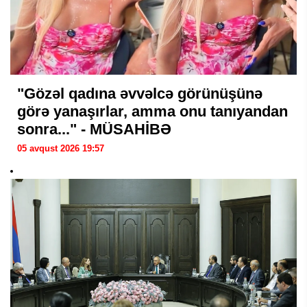
"Gözəl qadına əvvəlcə görünüşünə
görə yanaşırlar, amma onu tanıyandan
sonra..." - MÜSAHİBƏ
05 avqust 2026 19:57