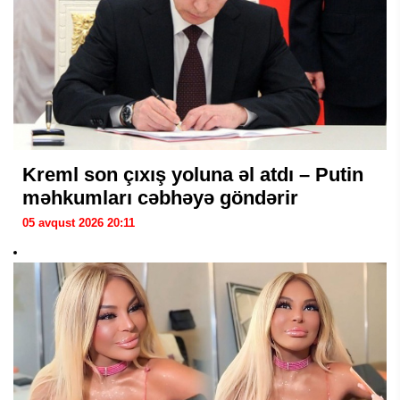
Kreml son çıxış yoluna əl atdı – Putin
məhkumları cəbhəyə göndərir
05 avqust 2026 20:11