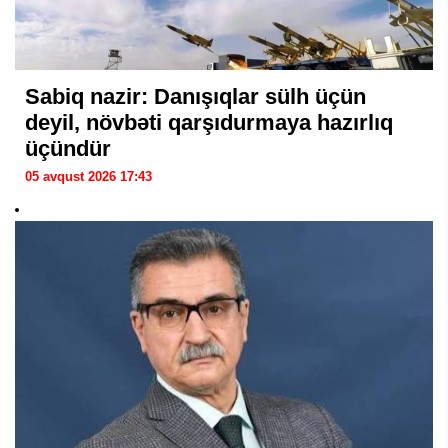
Sabiq nazir: Danışıqlar sülh üçün
deyil, növbəti qarşıdurmaya hazırlıq
üçündür
05 avqust 2026 17:43