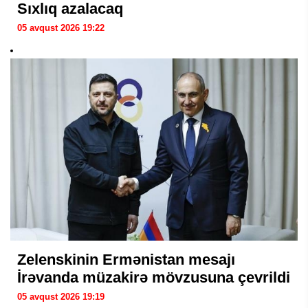
Sıxlıq azalacaq
05 avqust 2026 19:22
Zelenskinin Ermənistan mesajı
İrəvanda müzakirə mövzusuna çevrildi
05 avqust 2026 19:19