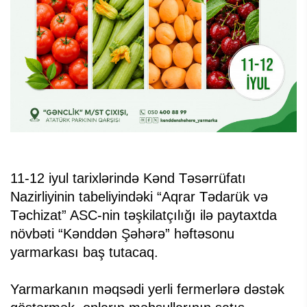
11-12 iyul tarixlərində Kənd Təsərrüfatı
Nazirliyinin tabeliyindəki “Aqrar Tədarük və
Təchizat” ASC-nin təşkilatçılığı ilə paytaxtda
növbəti “Kənddən Şəhərə” həftəsonu
yarmarkası baş tutacaq.
Yarmarkanın məqsədi yerli fermerlərə dəstək