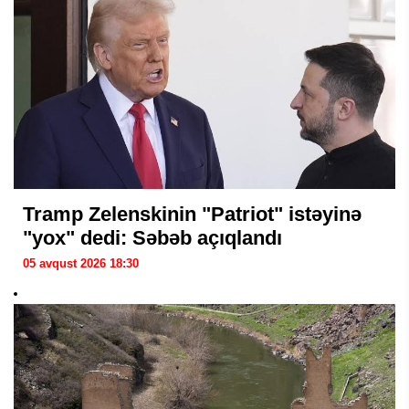
Tramp Zelenskinin "Patriot" istəyinə
"yox" dedi: Səbəb açıqlandı
05 avqust 2026 18:30