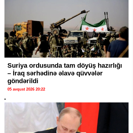
Suriya ordusunda tam döyüş hazırlığı
– İraq sərhədinə əlavə qüvvələr
göndərildi
05 avqust 2026 20:22