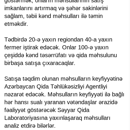
göstərmək, onların məhsullarının satış
imkanlarını artırmaq və şəhər sakinlərini
sağlam, təbii kənd məhsulları ilə təmin
etməkdir.
Tədbirdə 20-ə yaxın regiondan 40-a yaxın
fermer iştirak edəcək. Onlar 100-ə yaxın
çeşiddə kənd təsərrüfatı və qida məhsulunu
birbaşa satışa çıxaracaqlar.
Satışa təqdim olunan məhsulların keyfiyyətinə
Azərbaycan Qida Təhlükəsizliyi Agentliyi
nəzarət edəcək. Məhsulların keyfiyyəti ilə bağlı
hər hansı sualı yaranan vətəndaşlar ərazidə
fəaliyyət göstərəcək Səyyar Qida
Laboratoriyasına yaxınlaşaraq məhsulları
analiz etdirə bilərlər.