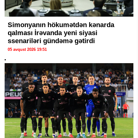
Simonyanın hökumətdən kənarda
qalması İrəvanda yeni siyasi
ssenariləri gündəmə gətirdi
05 avqust 2026 19:51