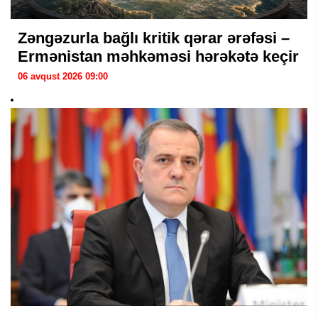
Zəngəzurla bağlı kritik qərar ərəfəsi –
Ermənistan məhkəməsi hərəkətə keçir
06 avqust 2026 09:00