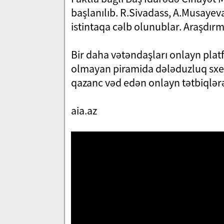
başlanılıb. R.Sivadass, A.Musaye
istintaqa cəlb olunublar. Araşdırm
Bir daha vətəndaşları onlayn platf
olmayan piramida dələduzluq sxem
qazanc vəd edən onlayn tətbiqlər
aia.az