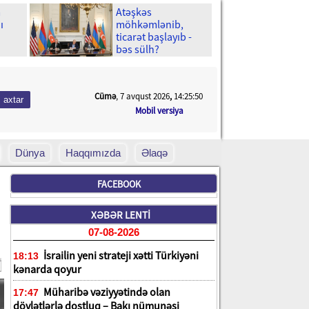
m
Atəşkəs
ı
möhkəmlənib,
ticarət başlayıb -
bəs sülh?
Cümə
, 7 avqust 2026
,
14:25:52
Mobil versiya
Dünya
Haqqımızda
Əlaqə
FACEBOOK
XƏBƏR LENTİ
07-08-2026
İsrailin yeni strateji xətti Türkiyəni
18:13
kənarda qoyur
Müharibə vəziyyətində olan
17:47
dövlətlərlə dostluq – Bakı nümunəsi