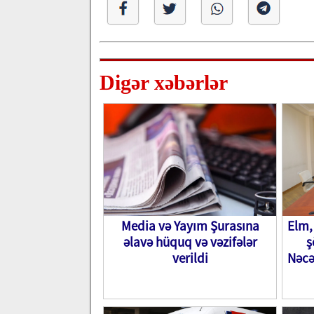
Digər xəbərlər
Media və Yayım Şurasına
Elm, 
əlavə hüquq və vəzifələr
ş
verildi
Nəcə