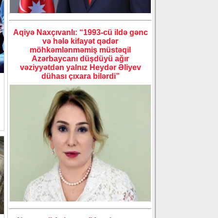
Aqiyə Naxçıvanlı: “1993-cü ildə gənc
və hələ kifayət qədər
möhkəmlənməmiş müstəqil
Azərbaycanı düşdüyü ağır
vəziyyətdən yalnız Heydər Əliyev
dühası çıxara bilərdi”