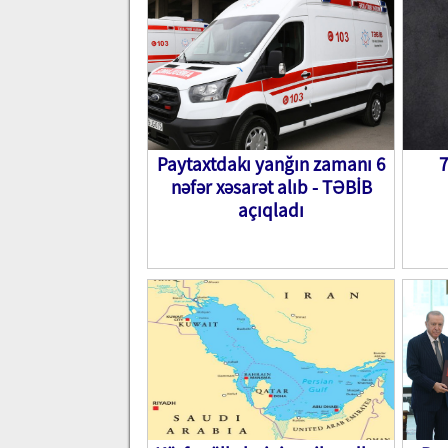
Paytaxtdakı yanğın zamanı 6
7
nəfər xəsarət alıb - TƏBİB
açıqladı