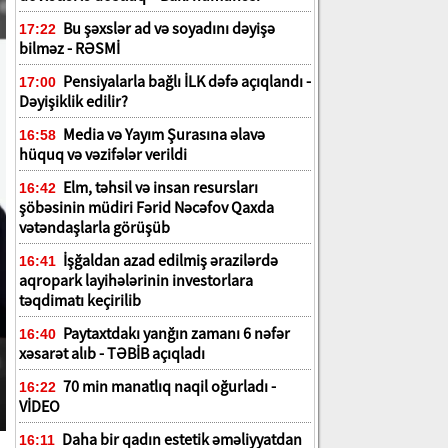
Bu şəxslər ad və soyadını dəyişə
17:22
bilməz - RƏSMİ
Pensiyalarla bağlı İLK dəfə açıqlandı -
17:00
Dəyişiklik edilir?
Media və Yayım Şurasına əlavə
16:58
hüquq və vəzifələr verildi
Elm, təhsil və insan resursları
16:42
şöbəsinin müdiri Fərid Nəcəfov Qaxda
vətəndaşlarla görüşüb
İşğaldan azad edilmiş ərazilərdə
16:41
aqropark layihələrinin investorlara
təqdimatı keçirilib
Paytaxtdakı yanğın zamanı 6 nəfər
16:40
xəsarət alıb - TƏBİB açıqladı
70 min manatlıq naqil oğurladı -
16:22
VİDEO
Daha bir qadın estetik əməliyyatdan
16:11