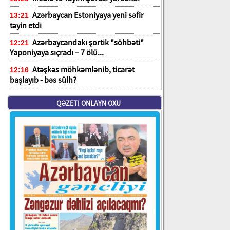
Azərbaycan Estoniyaya yeni səfir
13:21
təyin etdi
Azərbaycandakı şortik "söhbəti"
12:21
Yaponiyaya sıçradı – 7 ölü...
Atəşkəs möhkəmlənib, ticarət
12:16
başlayıb - bəs sülh?
QƏZETI ONLAYN OXU