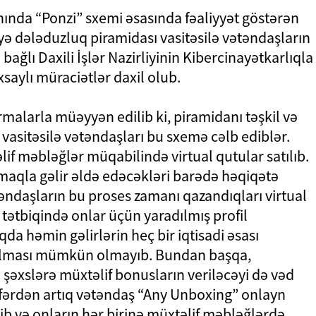
ında “Ponzi” sxemi əsasında fəaliyyət göstərən
ə dələduzluq piramidası vasitəsilə vətəndaşların
ə bağlı Daxili İşlər Nazirliyinin Kibercinayətkarlıqla
saylı müraciətlər daxil olub.
malarla müəyyən edilib ki, piramidanı təşkil və
vasitəsilə vətəndaşları bu sxemə cəlb ediblər.
if məbləğlər müqabilində virtual qutular satılıb.
maqla gəlir əldə edəcəkləri barədə həqiqətə
əndaşların bu proses zamanı qazandıqları virtual
tətbiqində onlar üçün yaradılmış profil
da həmin gəlirlərin heç bir iqtisadi əsası
rılması mümkün olmayıb. Bundan başqa,
 şəxslərə müxtəlif bonusların veriləcəyi də vəd
fərdən artıq vətəndaş “Any Unboxing” onlayn
ib və onların hər birinə müxtəlif məbləğlərdə