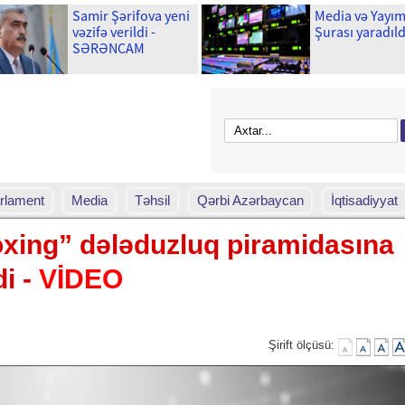
Samir Şərifova yeni
Media və Yayı
vəzifə verildi -
Şurası yaradıld
SƏRƏNCAM
rlament
Media
Təhsil
Qərbi Azərbaycan
İqtisadiyyat
xing” dələduzluq piramidasına
di -
VİDEO
Şirift ölçüsü: