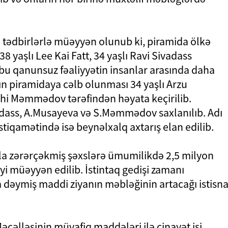
i tədbirlərlə müəyyən olunub ki, piramida ölkə
8 yaşlı Lee Kai Fatt, 34 yaşlı Ravi Sivadass
 bu qanunsuz fəaliyyətin insanlar arasında daha
arın piramidaya cəlb olunması 34 yaşlı Arzu
hi Məmmədov tərəfindən həyata keçirilib.
dass, A.Musayeva və S.Məmmədov saxlanılıb. Adı
istiqamətində isə beynəlxalq axtarış elan edilib.
arla zərərçəkmiş şəxslərə ümumilikdə 2,5 milyon
i müəyyən edilib. İstintaq gedişi zamanı
a dəymiş maddi ziyanın məbləğinin artacağı istisn
əcəlləsinin müvafiq maddələri ilə cinayət işi