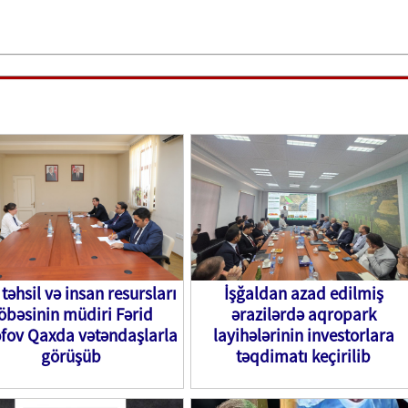
təhsil və insan resursları
İşğaldan azad edilmiş
öbəsinin müdiri Fərid
ərazilərdə aqropark
fov Qaxda vətəndaşlarla
layihələrinin investorlara
görüşüb
təqdimatı keçirilib