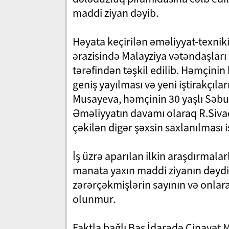
maddi ziyan dəyib.
Həyata keçirilən əməliyyat-texnik
ərazisində Malayziya vətəndaşları 3
tərəfindən təşkil edilib. Həmçinin
geniş yayılması və yeni iştirakçıl
Musayeva, həmçinin 30 yaşlı Səbu
Əməliyyatın davamı olaraq R.Siva
çəkilən digər şəxsin saxlanılması 
İş üzrə aparılan ilkin araşdırmal
manata yaxın maddi ziyanın dəydiy
zərərçəkmişlərin sayının və onlar
olunmur.
Faktla bağlı Baş İdarədə Cinayət M