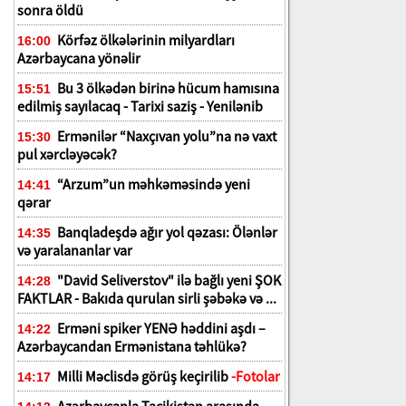
sonra öldü
Körfəz ölkələrinin milyardları
16:00
Azərbaycana yönəlir
Bu 3 ölkədən birinə hücum hamısına
15:51
edilmiş sayılacaq - Tarixi saziş - Yenilənib
Ermənilər “Naxçıvan yolu”na nə vaxt
15:30
pul xərcləyəcək?
“Arzum”un məhkəməsində yeni
14:41
qərar
Banqladeşdə ağır yol qəzası: Ölənlər
14:35
və yaralananlar var
"David Seliverstov" ilə bağlı yeni ŞOK
14:28
FAKTLAR - Bakıda qurulan sirli şəbəkə və ...
Erməni spiker YENƏ həddini aşdı –
14:22
Azərbaycandan Ermənistana təhlükə?
Milli Məclisdə görüş keçirilib
-Fotolar
14:17