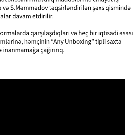
va və S.Məmmədov təqsirləndirilən şəxs qismində
alar davam etdirilir.
ormalarda qarşılaşdıqları və heç bir iqtisadi əsası
lərinə, həmçinin “Any Unboxing” tipli saxta
ə inanmamağa çağırırıq.