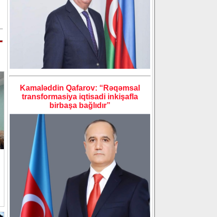
Kamaləddin Qafarov: “Rəqəmsal
transformasiya iqtisadi inkişafla
birbaşa bağlıdır”