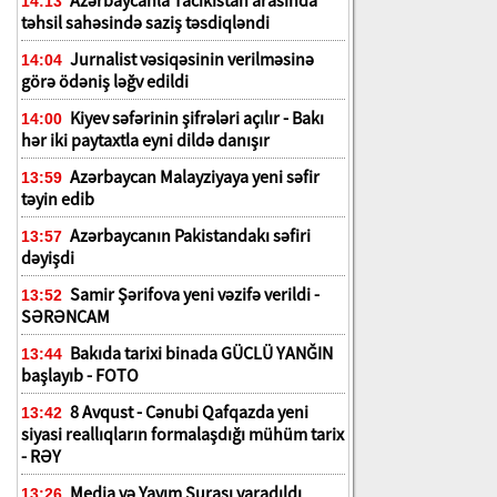
Azərbaycanla Tacikistan arasında
14:13
təhsil sahəsində saziş təsdiqləndi
Jurnalist vəsiqəsinin verilməsinə
14:04
görə ödəniş ləğv edildi
Kiyev səfərinin şifrələri açılır - Bakı
14:00
hər iki paytaxtla eyni dildə danışır
Azərbaycan Malayziyaya yeni səfir
13:59
təyin edib
Azərbaycanın Pakistandakı səfiri
13:57
dəyişdi
Samir Şərifova yeni vəzifə verildi -
13:52
SƏRƏNCAM
Bakıda tarixi binada GÜCLÜ YANĞIN
13:44
başlayıb - FOTO
a
8 Avqust - Cənubi Qafqazda yeni
13:42
siyasi reallıqların formalaşdığı mühüm tarix
- RƏY
Media və Yayım Şurası yaradıldı
13:26