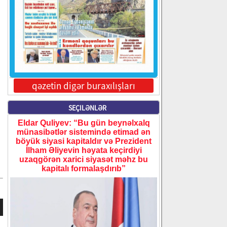
qəzetin digər buraxılışları
SEÇILƏNLƏR
Eldar Quliyev: “Bu gün beynəlxalq
münasibətlər sistemində etimad ən
böyük siyasi kapitaldır və Prezident
İlham Əliyevin həyata keçirdiyi
uzaqgörən xarici siyasət məhz bu
kapitalı formalaşdırıb”