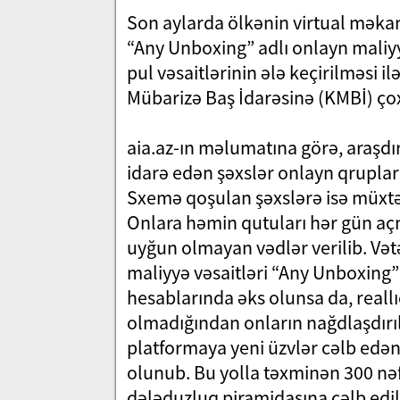
Son aylarda ölkənin virtual məkan
“Any Unboxing” adlı onlayn maliyy
pul vəsaitlərinin ələ keçirilməsi il
Mübarizə Baş İdarəsinə (KMBİ) çox
aia.az-ın məlumatına görə, araşdır
idarə edən şəxslər onlayn qruplar 
Sxemə qoşulan şəxslərə isə müxtəl
Onlara həmin qutuları hər gün aç
uyğun olmayan vədlər verilib. Vət
maliyyə vəsaitləri “Any Unboxing” 
hesablarında əks olunsa da, reallıq
olmadığından onların nağdlaşdı
platformaya yeni üzvlər cəlb edən
olunub. Bu yolla təxminən 300 nə
dələduzluq piramidasına cəlb edil