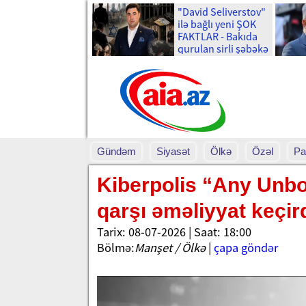
"David Seliverstov"
ilə bağlı yeni ŞOK
FAKTLAR - Bakıda
qurulan sirli şəbəkə
və ...
Gündəm
Siyasət
Ölkə
Özəl
Pa
Kiberpolis “Any Unbo
qarşı əməliyyat keçir
Tarix: 08-07-2026 | Saat: 18:00
Bölmə:
Manşet / Ölkə
|
çapa göndər