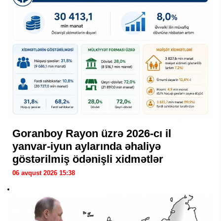
Goranboy Rayon üzrə 2026-cı il
yanvar-iyun aylarında əhaliyə
göstərilmiş ödənişli xidmətlər
06 avqust 2026 15:38