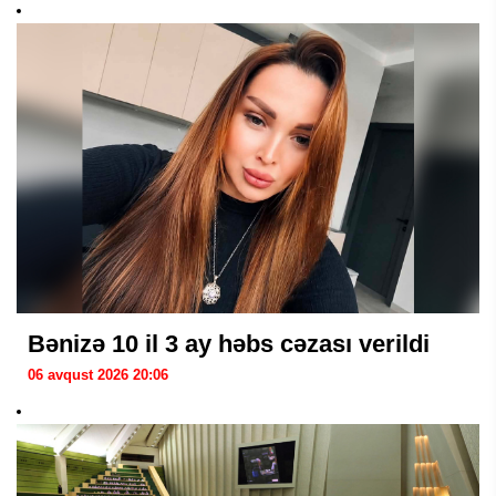
Bənizə 10 il 3 ay həbs cəzası verildi
06 avqust 2026 20:06