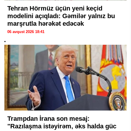
Tehran Hörmüz üçün yeni keçid
modelini açıqladı: Gəmilər yalnız bu
marşrutla hərəkət edəcək
06 avqust 2026 18:41
Trampdan İrana son mesaj:
"Razılaşma istəyirəm, əks halda güc