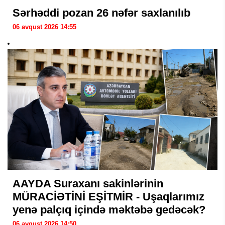
Sərhəddi pozan 26 nəfər saxlanılıb
06 avqust 2026 14:55
AAYDA Suraxanı sakinlərinin
MÜRACİƏTİNİ EŞİTMİR - Uşaqlarımız
yenə palçıq içində məktəbə gedəcək?
06 avqust 2026 14:50