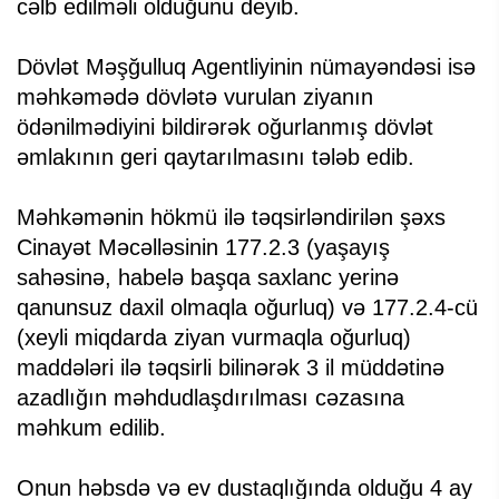
cəlb edilməli olduğunu deyib.
Dövlət Məşğulluq Agentliyinin nümayəndəsi isə
məhkəmədə dövlətə vurulan ziyanın
ödənilmədiyini bildirərək oğurlanmış dövlət
əmlakının geri qaytarılmasını tələb edib.
Məhkəmənin hökmü ilə təqsirləndirilən şəxs
Cinayət Məcəlləsinin 177.2.3 (yaşayış
sahəsinə, habelə başqa saxlanc yerinə
qanunsuz daxil olmaqla oğurluq) və 177.2.4-cü
(xeyli miqdarda ziyan vurmaqla oğurluq)
maddələri ilə təqsirli bilinərək 3 il müddətinə
azadlığın məhdudlaşdırılması cəzasına
məhkum edilib.
Onun həbsdə və ev dustaqlığında olduğu 4 ay