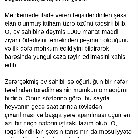
Məhkəmədə ifadə verən təqsirləndirilən şəxs
elan olunmuş ittiham üzrə özünü təqsirli bilib.
O, ev sahibinə dəymiş 1000 manat maddi
ziyanı ödədiyini, əməlindən peşman olduğunu
və ilk dəfə məhkum edildiyini bildirərək
barəsində yüngül cəza təyin edilməsini xahiş
edib.
Zərərçəkmiş ev sahibi isə oğurluğun bir nəfər
tərəfindən törədilməsinin mümkün olmadığını
bildirib. Onun sözlərinə görə, bu sayda
heyvanın gecə saatlarında tövlədən
çıxarılması və başqa yerə aparılması üçün ən
azı bir neçə nəfərin iştirakı lazım olub. O,
təqsirləndirilən şəxsin tanışının da məsuliyyətə