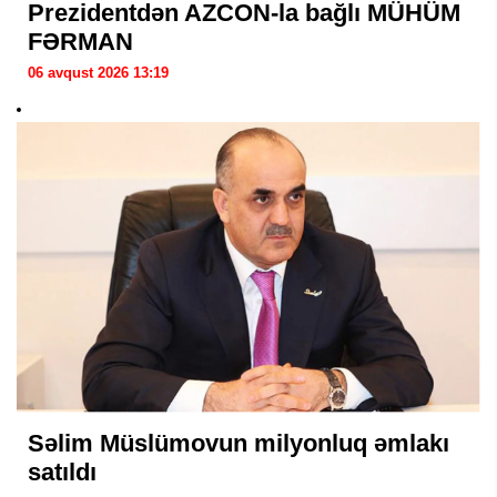
Prezidentdən AZCON-la bağlı MÜHÜM
FƏRMAN
06 avqust 2026 13:19
Səlim Müslümovun milyonluq əmlakı
satıldı