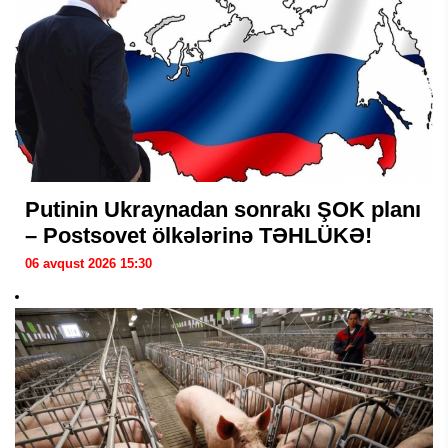
Putinin Ukraynadan sonrakı ŞOK planı
– Postsovet ölkələrinə TƏHLÜKƏ!
06 avqust 2026 15:30