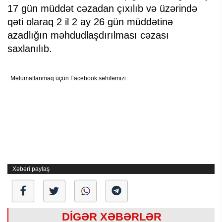
17 gün müddət cəzadan çıxılıb və üzərində
qəti olaraq 2 il 2 ay 26 gün müddətinə
azadlığın məhdudlaşdırılması cəzası
saxlanılıb.
Məlumatlanmaq üçün Facebook səhifəmizi
Xəbəri paylaş
DİGƏR XƏBƏRLƏR