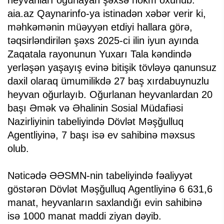
heyvanları oğurlayan şəxsə hökm oxunub.
aia.az Qaynarinfo-ya istinadən xəbər verir ki,
məhkəmənin müəyyən etdiyi hallara görə,
təqsirləndirilən şəxs 2025-ci ilin iyun ayında
Zaqatala rayonunun Yuxarı Tala kəndində
yerləşən yaşayış evinə bitişik tövləyə qanunsuz
daxil olaraq ümumilikdə 27 baş xırdabuynuzlu
heyvan oğurlayıb. Oğurlanan heyvanlardan 20
başı Əmək və Əhalinin Sosial Müdafiəsi
Nazirliyinin tabeliyində Dövlət Məşğulluq
Agentliyinə, 7 başı isə ev sahibinə məxsus
olub.
Nəticədə ƏƏSMN-nin tabeliyində fəaliyyət
göstərən Dövlət Məşğulluq Agentliyinə 6 631,6
manat, heyvanların saxlandığı evin sahibinə
isə 1000 manat maddi ziyan dəyib.