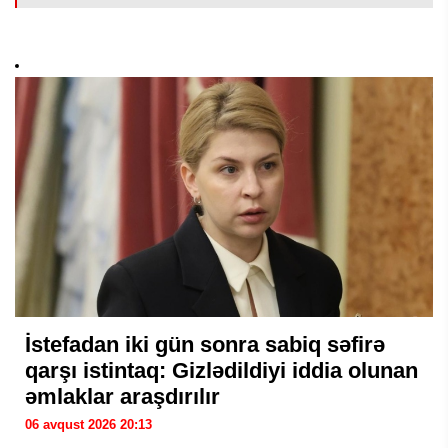
İstefadan iki gün sonra sabiq səfirə
qarşı istintaq: Gizlədildiyi iddia olunan
əmlaklar araşdırılır
06 avqust 2026 20:13