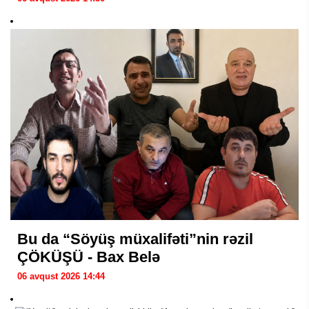
Bu da “Söyüş müxalifəti”nin rəzil
ÇÖKÜŞÜ - Bax Belə
06 avqust 2026 14:44