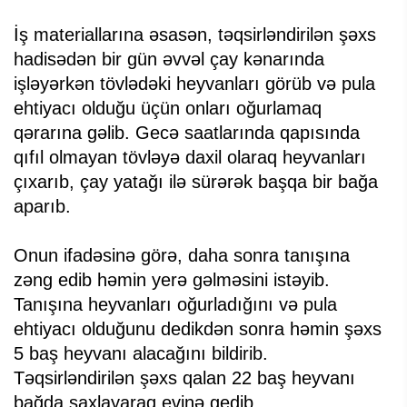
İş materiallarına əsasən, təqsirləndirilən şəxs
hadisədən bir gün əvvəl çay kənarında
işləyərkən tövlədəki heyvanları görüb və pula
ehtiyacı olduğu üçün onları oğurlamaq
qərarına gəlib. Gecə saatlarında qapısında
qıfıl olmayan tövləyə daxil olaraq heyvanları
çıxarıb, çay yatağı ilə sürərək başqa bir bağa
aparıb.
Onun ifadəsinə görə, daha sonra tanışına
zəng edib həmin yerə gəlməsini istəyib.
Tanışına heyvanları oğurladığını və pula
ehtiyacı olduğunu dedikdən sonra həmin şəxs
5 baş heyvanı alacağını bildirib.
Təqsirləndirilən şəxs qalan 22 baş heyvanı
bağda saxlayaraq evinə gedib.