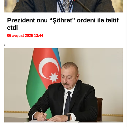
Prezident onu “Şöhrət” ordeni ilə təltif
etdi
06 avqust 2026 13:44