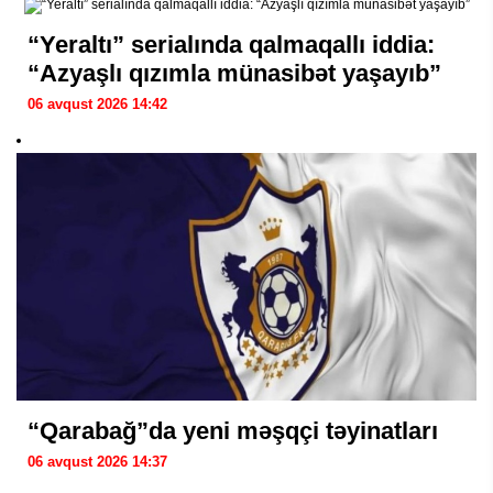
“Yeraltı” serialında qalmaqallı iddia:
“Azyaşlı qızımla münasibət yaşayıb”
06 avqust 2026 14:42
“Qarabağ”da yeni məşqçi təyinatları
06 avqust 2026 14:37