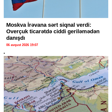
Moskva İrəvana sərt siqnal verdi:
Overçuk ticarətdə ciddi geriləmədən
danışdı
06 avqust 2026 19:07