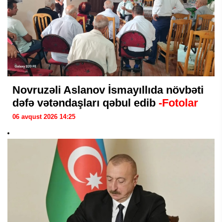
Novruzəli Aslanov İsmayıllıda növbəti
dəfə vətəndaşları qəbul edib
-Fotolar
06 avqust 2026 14:25