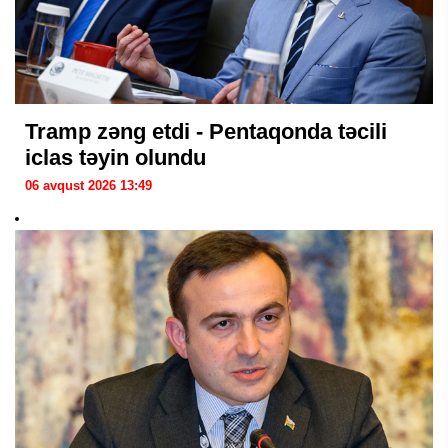
Tramp zəng etdi - Pentaqonda təcili
iclas təyin olundu
06 avqust 2026 13:49