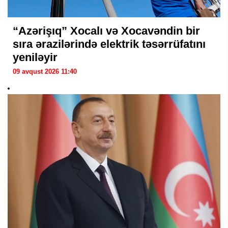
“Azərişıq” Xocalı və Xocavəndin bir
sıra ərazilərində elektrik təsərrüfatını
yeniləyir
09 avqust 2026 11:40