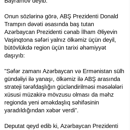
Bayramov deyib.
Onun sözlərinə görə, ABŞ Prezidenti Donald
Trampın dəvəti əsasında baş tutan
Azərbaycan Prezidenti cənab İlham Əliyevin
Vaşinqtona səfəri yalnız ölkəmiz üçün deyil,
bütövlükdə region üçün tarixi əhəmiyyət
daşıyıb:
"Səfər zamanı Azərbaycan və Ermənistan sülh
gündəliyi ilə yanaşı, ölkəmiz ilə ABŞ arasında
strateji tərəfdaşlığın gücləndirilməsi məsələləri
xüsusi müzakirə mövzusu olması da məhz
regionda yeni əməkdaşlıq səhifəsinin
yaradıldığından xəbər verdi".
Deputat qeyd edib ki, Azərbaycan Prezidenti