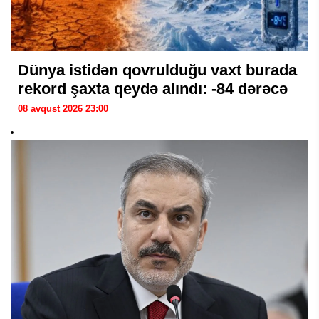
Dünya istidən qovrulduğu vaxt burada
rekord şaxta qeydə alındı: -84 dərəcə
08 avqust 2026 23:00