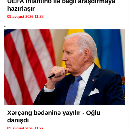
UEFA İnfantino ilə bağlı araşdırmaya
hazırlaşır
09 avqust 2026 11:28
Xərçəng bədəninə yayılır - Oğlu
danışdı
09 avqust 2026 11:27