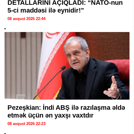
DETALLARINI AÇIQLADI: “NATO-nun
5-ci maddəsi ilə eynidir!”
08 avqust 2026 22:44
Pezeşkian: İndi ABŞ ilə razılaşma əldə
etmək üçün ən yaxşı vaxtdır
08 avqust 2026 22:23