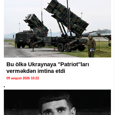
Bu ölkə Ukraynaya "Patriot"ları
verməkdən imtina etdi
09 avqust 2026 10:22