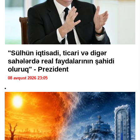
"Sülhün iqtisadi, ticari və digər
sahələrdə real faydalarının şahidi
oluruq" - Prezident
08 avqust 2026 23:05