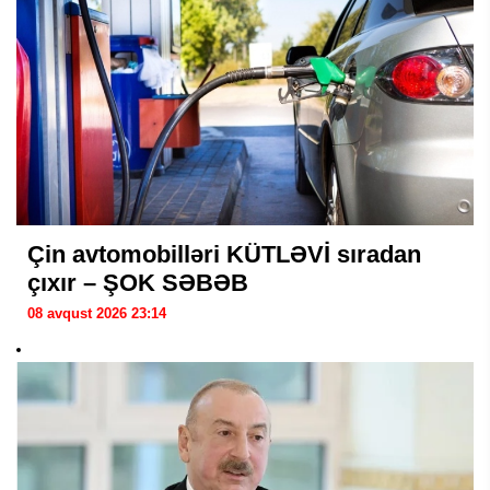
Çin avtomobilləri KÜTLƏVİ sıradan
çıxır – ŞOK SƏBƏB
08 avqust 2026 23:14