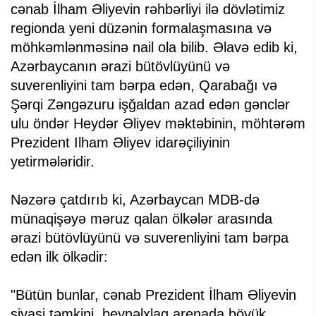
cənab İlham Əliyevin rəhbərliyi ilə dövlətimiz
regionda yeni düzənin formalaşmasına və
möhkəmlənməsinə nail ola bilib. Əlavə edib ki,
Azərbaycanın ərazi bütövlüyünü və
suverenliyini tam bərpa edən, Qarabağı və
Şərqi Zəngəzuru işğaldan azad edən gənclər
ulu öndər Heydər Əliyev məktəbinin, möhtərəm
Prezident Ilham Əliyev idarəçiliyinin
yetirmələridir.
Nəzərə çatdırıb ki, Azərbaycan MDB-də
münaqişəyə məruz qalan ölkələr arasında
ərazi bütövlüyünü və suverenliyini tam bərpa
edən ilk ölkədir:
"Bütün bunlar, cənab Prezident İlham Əliyevin
siyasi təmkini, beynəlxlaq arenada böyük