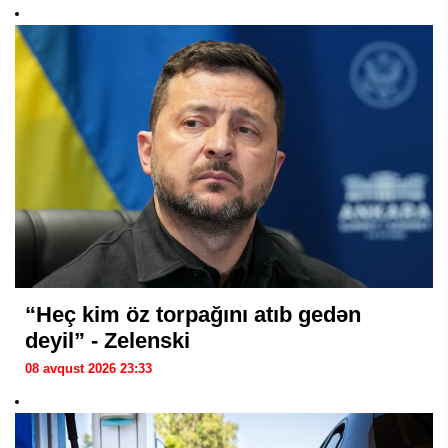
“Heç kim öz torpağını atıb gedən
deyil” - Zelenski
08 avqust 2026 23:33