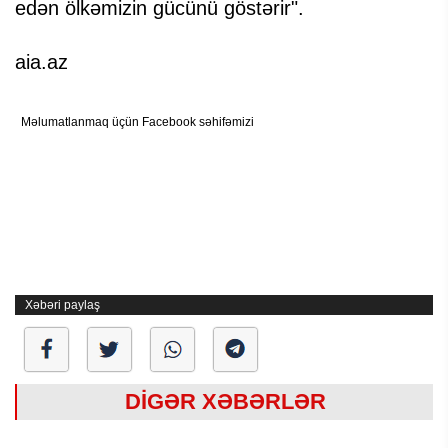
edən ölkəmizin gücünü göstərir".
aia.az
Məlumatlanmaq üçün Facebook səhifəmizi
Xəbəri paylaş
DİGƏR XƏBƏRLƏR