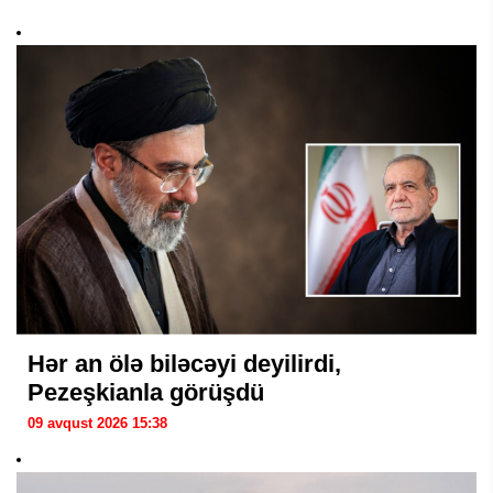
Hər an ölə biləcəyi deyilirdi,
Pezeşkianla görüşdü
09 avqust 2026 15:38