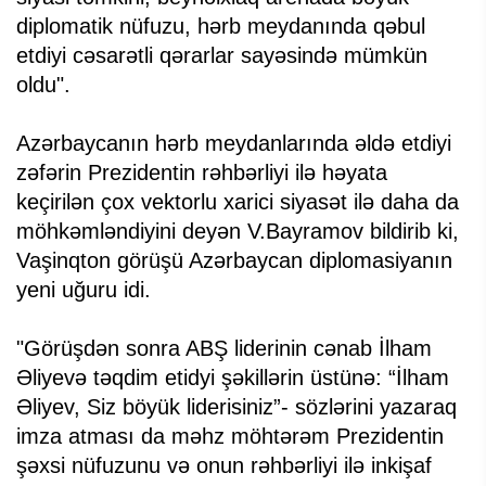
diplomatik nüfuzu, hərb meydanında qəbul
etdiyi cəsarətli qərarlar sayəsində mümkün
oldu".
Azərbaycanın hərb meydanlarında əldə etdiyi
zəfərin Prezidentin rəhbərliyi ilə həyata
keçirilən çox vektorlu xarici siyasət ilə daha da
möhkəmləndiyini deyən V.Bayramov bildirib ki,
Vaşinqton görüşü Azərbaycan diplomasiyanın
yeni uğuru idi.
"Görüşdən sonra ABŞ liderinin cənab İlham
Əliyevə təqdim etidyi şəkillərin üstünə: “İlham
Əliyev, Siz böyük liderisiniz”- sözlərini yazaraq
imza atması da məhz möhtərəm Prezidentin
şəxsi nüfuzunu və onun rəhbərliyi ilə inkişaf