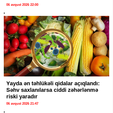
06 avqust 2026 22:00
Yayda ən təhlükəli qidalar açıqlandı:
Səhv saxlanılarsa ciddi zəhərlənmə
riski yaradır
06 avqust 2026 21:47