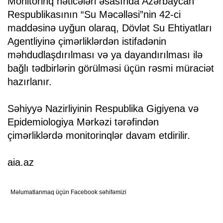
Monitorinq nəticələri əsasında Azərbaycan
Respublikasının “Su Məcəlləsi”nin 42-ci
maddəsinə uyğun olaraq, Dövlət Su Ehtiyatları
Agentliyinə çimərliklərdən istifadənin
məhdudlaşdırılması və ya dayandırılması ilə
bağlı tədbirlərin görülməsi üçün rəsmi müraciət
hazırlanır.
Səhiyyə Nazirliyinin Respublika Gigiyena və
Epidemiologiya Mərkəzi tərəfindən
çimərliklərdə monitorinqlər davam etdirilir.
aia.az
Məlumatlanmaq üçün Facebook səhifəmizi