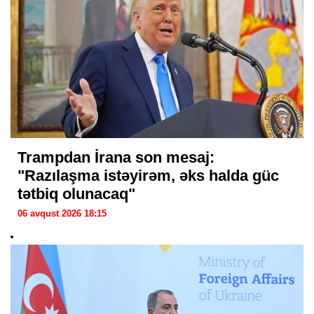
Trampdan İrana son mesaj:
"Razılaşma istəyirəm, əks halda güc
tətbiq olunacaq"
06 avqust 2026 18:15