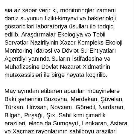
aia.az xəbər verir ki, monitorinqlər zamanı
dəniz suyunun fiziki-kimyəvi və bakterioloji
göstəriciləri laboratoriya üsulları ilə tədqiq
edilib. Araşdırmalar Ekologiya və Təbii
Sərvətlər Nazirliyinin Xəzər Kompleks Ekoloji
Monitorinq İdarəsi və Dövlət Su Ehtiyatları
Agentliyi yanında Suların İstifadəsinə və
Mühafizəsinə Dövlət Nəzarət Xidmətinin
mütəxəssisləri ilə birgə həyata keçirilib.
May ayından etibarən aparılan müayinələrə
Bakı şəhərinin Buzovna, Mərdəkan, Şüvəlan,
Türkan, Hövsan, Novxanı, Görədil, Nardaran,
Bilgəh, Pirşağı, Şıx, Sahil kimi çimərlik
əraziləri, eləcə də Sumqayıt, Lənkəran, Astara
və Xaçmaz rayonlarının sahilboyu əraziləri