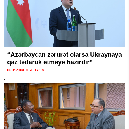
“Azərbaycan zərurət olarsa Ukraynaya
qaz tədarük etməyə hazırdır”
06 avqust 2026 17:18