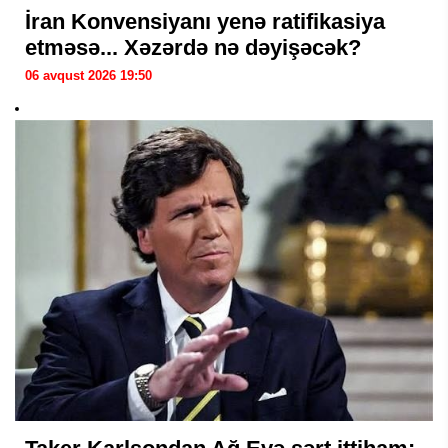
İran Konvensiyanı yenə ratifikasiya
etməsə... Xəzərdə nə dəyişəcək?
06 avqust 2026 19:50