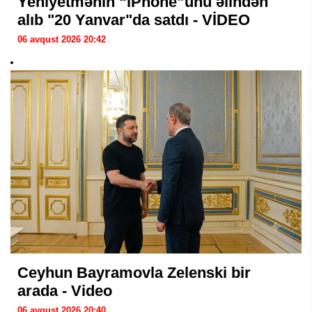
Yeniyetmənin “iPhone”unu əlindən
alıb "20 Yanvar"da satdı - VİDEO
06 avqust 2026 20:42
Ceyhun Bayramovla Zelenski bir
arada - Video
06 avqust 2026 20:40