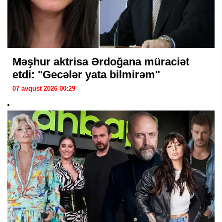
Məşhur aktrisa Ərdoğana müraciət
etdi: "Gecələr yata bilmirəm"
07 avqust 2026 00:29