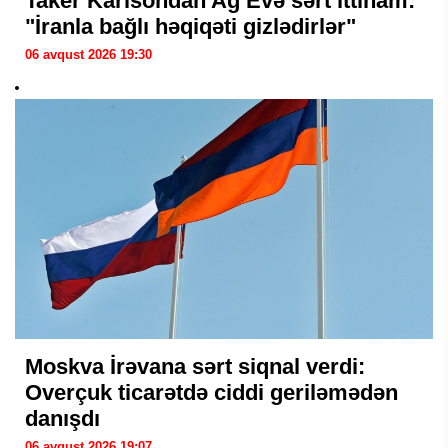
Taker Karlsondan Ağ Evə sərt ittiham:
"İranla bağlı həqiqəti gizlədirlər"
06 avqust 2026 19:30
Moskva İrəvana sərt siqnal verdi:
Overçuk ticarətdə ciddi geriləmədən
danışdı
06 avqust 2026 19:07