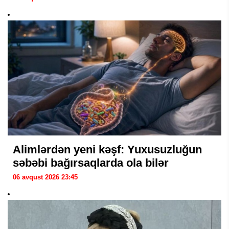
Alimlərdən yeni kəşf: Yuxusuzluğun
səbəbi bağırsaqlarda ola bilər
06 avqust 2026 23:45