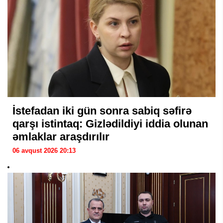
İstefadan iki gün sonra sabiq səfirə
qarşı istintaq: Gizlədildiyi iddia olunan
əmlaklar araşdırılır
06 avqust 2026 20:13