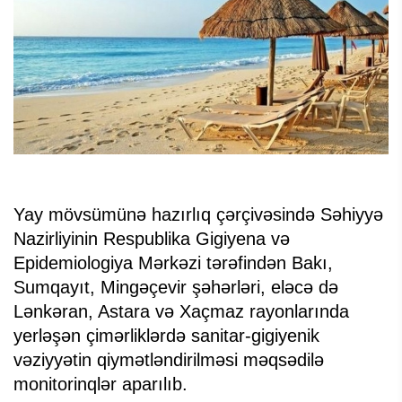
Yay mövsümünə hazırlıq çərçivəsində Səhiyyə
Nazirliyinin Respublika Gigiyena və
Epidemiologiya Mərkəzi tərəfindən Bakı,
Sumqayıt, Mingəçevir şəhərləri, eləcə də
Lənkəran, Astara və Xaçmaz rayonlarında
yerləşən çimərliklərdə sanitar-gigiyenik
vəziyyətin qiymətləndirilməsi məqsədilə
monitorinqlər aparılıb.