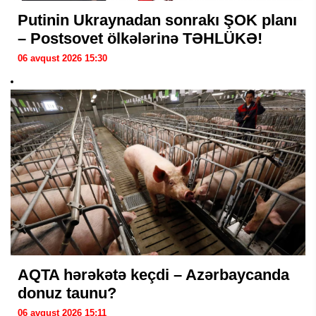
Putinin Ukraynadan sonrakı ŞOK planı
– Postsovet ölkələrinə TƏHLÜKƏ!
06 avqust 2026 15:30
AQTA hərəkətə keçdi – Azərbaycanda
donuz taunu?
06 avqust 2026 15:11