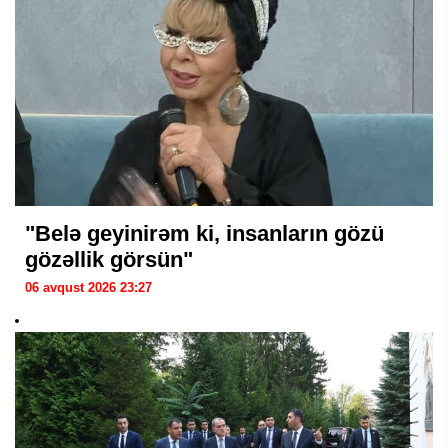
"Belə geyinirəm ki, insanların gözü
gözəllik görsün"
06 avqust 2026 23:27