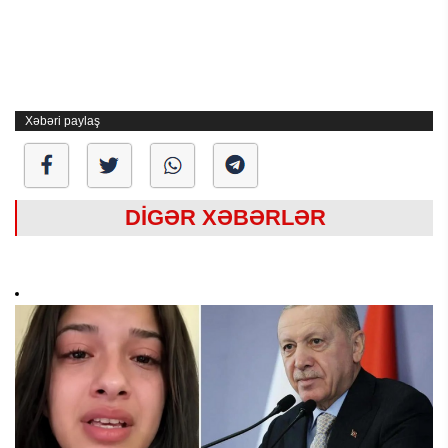
Xəbəri paylaş
DİGƏR XƏBƏRLƏR