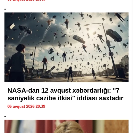
NASA-dan 12 avqust xəbərdarlığı: "7
saniyəlik cazibə itkisi" iddiası saxtadır
06 avqust 2026 20:39