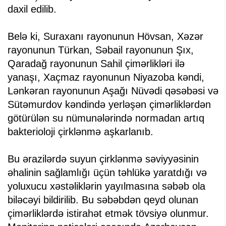
daxil edilib.
Belə ki, Suraxanı rayonunun Hövsan, Xəzər
rayonunun Türkan, Səbail rayonunun Şıx,
Qaradağ rayonunun Sahil çimərlikləri ilə
yanaşı, Xaçmaz rayonunun Niyazoba kəndi,
Lənkəran rayonunun Aşağı Nüvədi qəsəbəsi və
Sütəmurdov kəndində yerləşən çimərliklərdən
götürülən su nümunələrində normadan artıq
bakterioloji çirklənmə aşkarlanıb.
Bu ərazilərdə suyun çirklənmə səviyyəsinin
əhalinin sağlamlığı üçün təhlükə yaratdığı və
yoluxucu xəstəliklərin yayılmasına səbəb ola
biləcəyi bildirilib. Bu səbəbdən qeyd olunan
çimərliklərdə istirahət etmək tövsiyə olunmur.