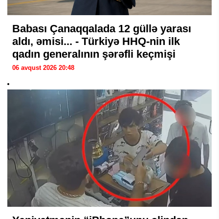
Babası Çanaqqalada 12 güllə yarası
aldı, əmisi... - Türkiyə HHQ-nin ilk
qadın generalının şərəfli keçmişi
06 avqust 2026 20:48