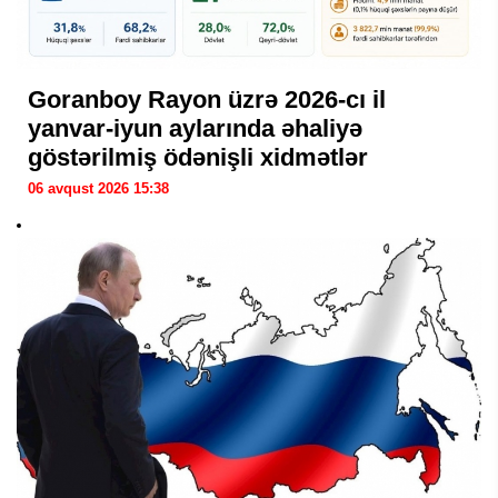
Goranboy Rayon üzrə 2026-cı il
yanvar-iyun aylarında əhaliyə
göstərilmiş ödənişli xidmətlər
06 avqust 2026 15:38