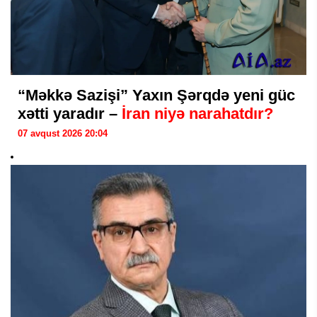
“Məkkə Sazişi” Yaxın Şərqdə yeni güc
xətti yaradır –
İran niyə narahatdır?
07 avqust 2026 20:04