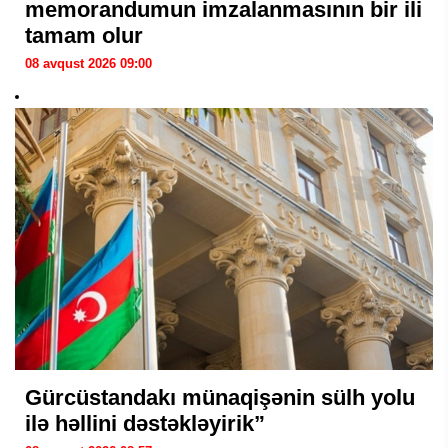
memorandumun imzalanmasının bir ili
tamam olur
08 avqust 2026 09:00
Gürcüstandakı münaqişənin sülh yolu
ilə həllini dəstəkləyirik”