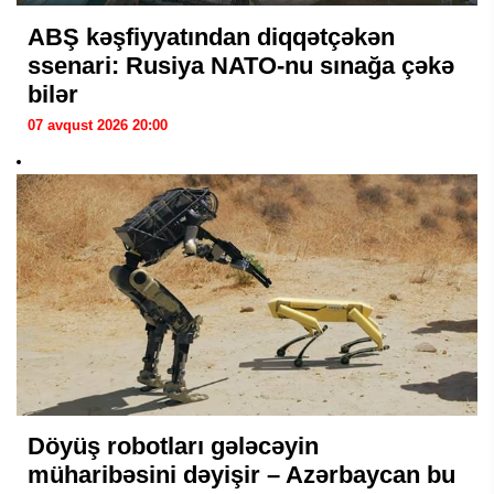
ABŞ kəşfiyyatından diqqətçəkən
ssenari: Rusiya NATO-nu sınağa çəkə
bilər
07 avqust 2026 20:00
Döyüş robotları gələcəyin
müharibəsini dəyişir – Azərbaycan bu