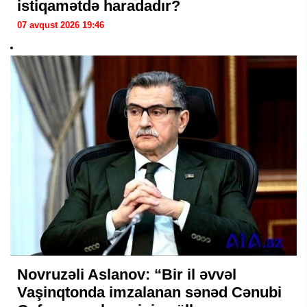
istiqamətdə haradadır?
07 avqust 2026 19:46
Novruzəli Aslanov: “Bir il əvvəl
Vaşinqtonda imzalanan sənəd Cənubi