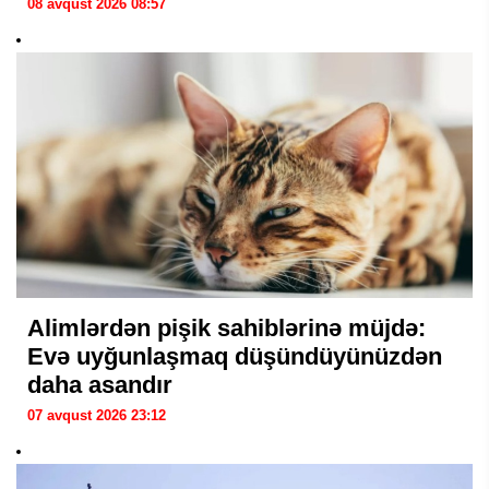
08 avqust 2026 08:57
Alimlərdən pişik sahiblərinə müjdə:
Evə uyğunlaşmaq düşündüyünüzdən
daha asandır
07 avqust 2026 23:12