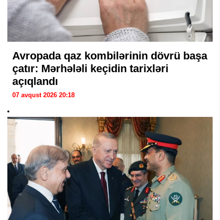
Avropada qaz kombilərinin dövrü başa
çatır: Mərhələli keçidin tarixləri
açıqlandı
07 avqust 2026 20:18