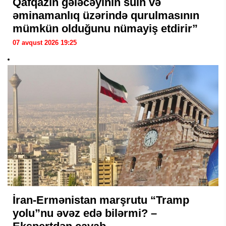
Qafqazın gələcəyinin sülh və
əminamanlıq üzərində qurulmasının
mümkün olduğunu nümayiş etdirir”
07 avqust 2026 19:25
İran-Ermənistan marşrutu “Tramp
yolu”nu əvəz edə bilərmi? –