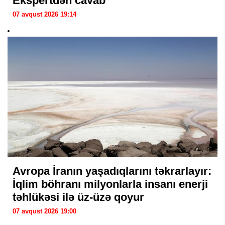
Ekspertdən cavab
07 avqust 2026 19:14
Avropa İranın yaşadıqlarını təkrarlayır:
İqlim böhranı milyonlarla insanı enerji
təhlükəsi ilə üz-üzə qoyur
07 avqust 2026 19:00