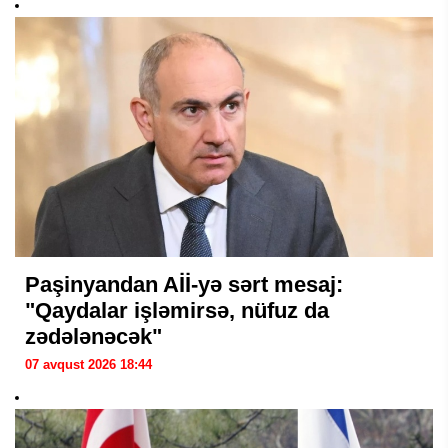
Paşinyandan Aİİ-yə sərt mesaj:
"Qaydalar işləmirsə, nüfuz da
zədələnəcək"
07 avqust 2026 18:44