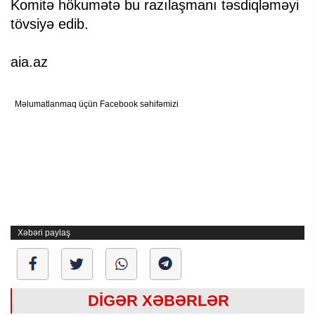
Komitə hökumətə bu razılaşmanı təsdiqləməyi
tövsiyə edib.
aia.az
Məlumatlanmaq üçün Facebook səhifəmizi
Xəbəri paylaş
DİGƏR XƏBƏRLƏR