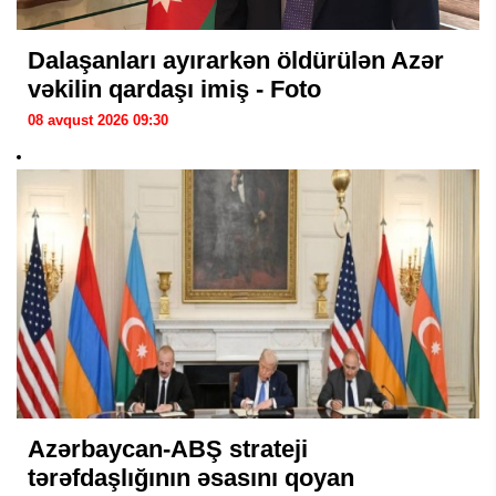
Dalaşanları ayırarkən öldürülən Azər
vəkilin qardaşı imiş - Foto
08 avqust 2026 09:30
Azərbaycan-ABŞ strateji
tərəfdaşlığının əsasını qoyan