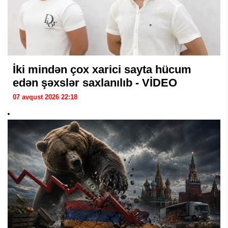
İki mindən çox xarici sayta hücum
edən şəxslər saxlanılıb - VİDEO
07 avqust 2026 22:18