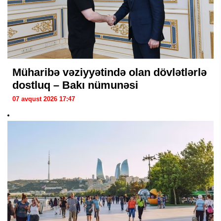
Müharibə vəziyyətində olan dövlətlərlə
dostluq – Bakı nümunəsi
07 avqust 2026 17:47