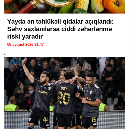
Yayda ən təhlükəli qidalar açıqlandı:
Səhv saxlanılarsa ciddi zəhərlənmə
riski yaradır
06 avqust 2026 21:47