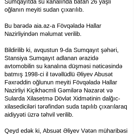
Sumqayıtda su kanalında batan 26 yaşlı
oğlanın meyiti sudan çıxarılıb.
Bu barədə aia.az-a Fövqəladə Hallar
Nazirliyindən məlumat verilib.
Bildirilib ki, avqustun 9-da Sumqayıt şəhəri,
Stansiya Sumqayıt adlanan ərazidə
avtomobilin su kanalına düşməsi nəticəsində
batmış 1998-ci il təvəllüdlü Əliyev Abusət
Fəxrəddin oğlunun meyiti Fövqəladə Hallar
Nazirliyi Kiçikhəcmli Gəmilərə Nəzarət və
Sularda Xilasetmə Dövlət Xidmətinin dalğıc-
xilasediciləri tərəfindən suda tapılıb çıxarılaraq
aidiyyəti üzrə təhvil verilib.
Qeyd edək ki, Absuət Əliyev Vətən müharibəsi