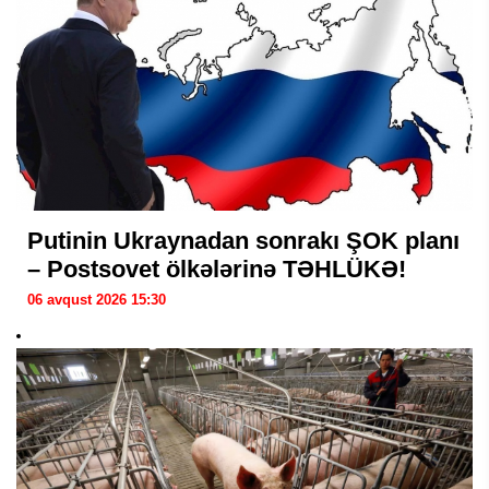
Putinin Ukraynadan sonrakı ŞOK planı
– Postsovet ölkələrinə TƏHLÜKƏ!
06 avqust 2026 15:30