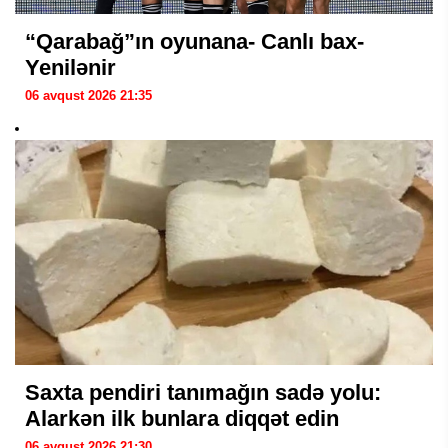
“Qarabağ”ın oyunana- Canlı bax-
Yenilənir
06 avqust 2026 21:35
Saxta pendiri tanımağın sadə yolu:
Alarkən ilk bunlara diqqət edin
06 avqust 2026 21:30