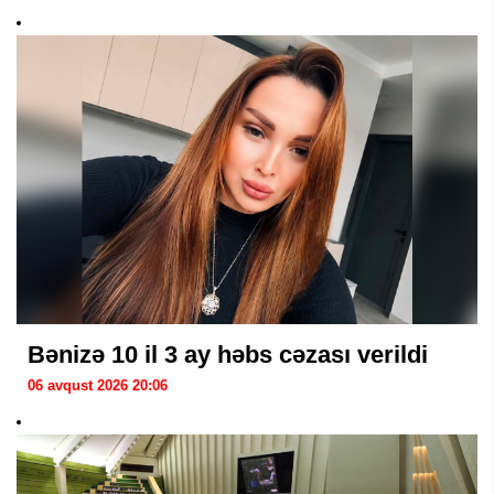
Bənizə 10 il 3 ay həbs cəzası verildi
06 avqust 2026 20:06