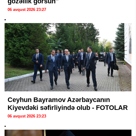
gözəllik görsün"
06 avqust 2026 23:27
Ceyhun Bayramov Azərbaycanın
Kiyevdəki səfirliyində olub - FOTOLAR
06 avqust 2026 23:23