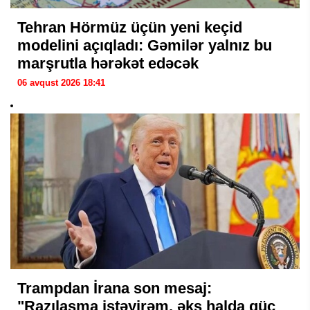
Tehran Hörmüz üçün yeni keçid
modelini açıqladı: Gəmilər yalnız bu
marşrutla hərəkət edəcək
06 avqust 2026 18:41
Trampdan İrana son mesaj:
"Razılaşma istəyirəm, əks halda güc