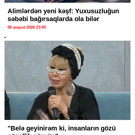
Alimlərdən yeni kəşf: Yuxusuzluğun
səbəbi bağırsaqlarda ola bilər
06 avqust 2026 23:45
"Belə geyinirəm ki, insanların gözü