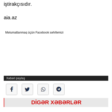
iştirakçısıdır.
aia.az
Məlumatlanmaq üçün Facebook səhifəmizi
Xəbəri paylaş
DİGƏR XƏBƏRLƏR