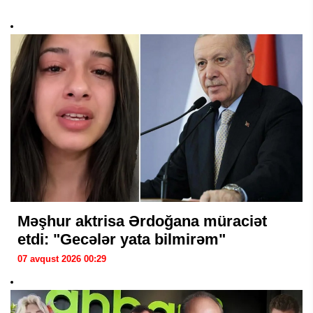
Məşhur aktrisa Ərdoğana müraciət
etdi: "Gecələr yata bilmirəm"
07 avqust 2026 00:29