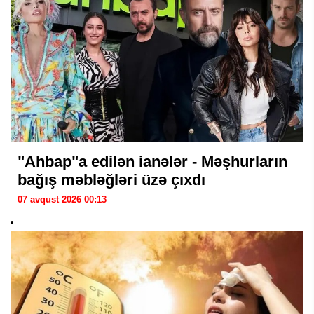
"Ahbap"a edilən ianələr - Məşhurların
bağış məbləğləri üzə çıxdı
07 avqust 2026 00:13