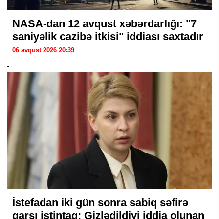
NASA-dan 12 avqust xəbərdarlığı: "7
saniyəlik cazibə itkisi" iddiası saxtadır
06 avqust 2026 20:39
İstefadan iki gün sonra sabiq səfirə
qarşı istintaq: Gizlədildiyi iddia olunan