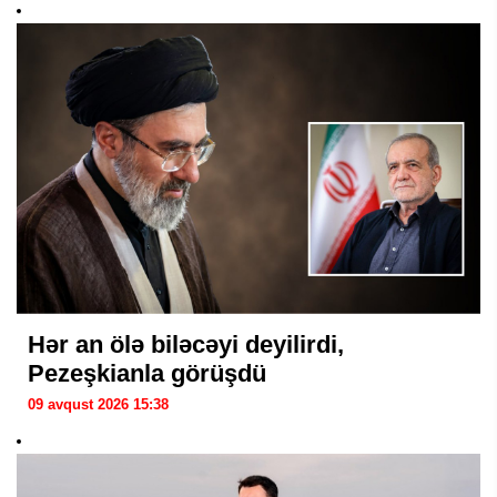
Hər an ölə biləcəyi deyilirdi,
Pezeşkianla görüşdü
09 avqust 2026 15:38