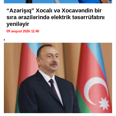
“Azərişıq” Xocalı və Xocavəndin bir
sıra ərazilərində elektrik təsərrüfatını
yeniləyir
09 avqust 2026 11:40