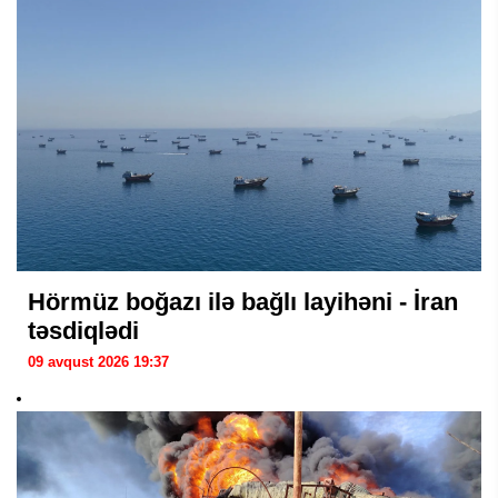
Hörmüz boğazı ilə bağlı layihəni - İran
təsdiqlədi
09 avqust 2026 19:37