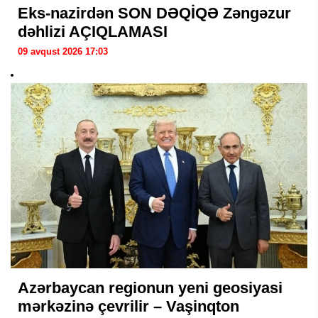
Eks-nazirdən SON DƏQİQƏ Zəngəzur
dəhlizi AÇIQLAMASI
09 avqust 2026 17:03
Azərbaycan regionun yeni geosiyasi
mərkəzinə çevrilir – Vaşinqton