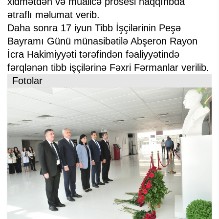
xidmətdən və müalicə prosesi haqqınbda
ətraflı məlumat verib.
Daha sonra 17 iyun Tibb İşçilərinin Peşə
Bayramı Günü münasibətilə Abşeron Rayon
İcra Hakimiyyəti tərəfindən fəaliyyətində
fərqlənən tibb işçilərinə Fəxri Fərmanlar verilib.
Fotolar