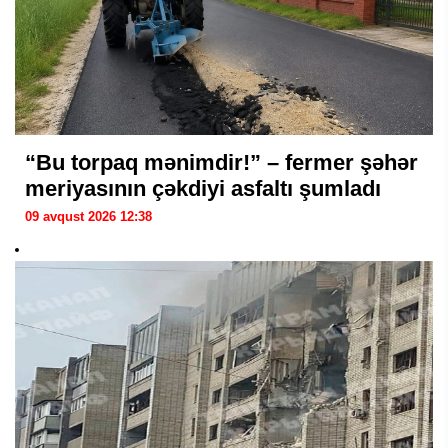
“Bu torpaq mənimdir!” – fermer şəhər
meriyasının çəkdiyi asfaltı şumladı
09 avqust 2026 12:38