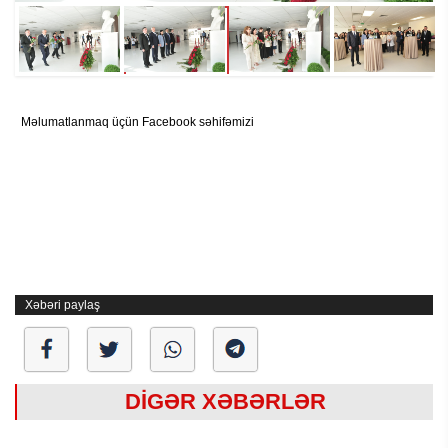
Məlumatlanmaq üçün Facebook səhifəmizi
Xəbəri paylaş
DİGƏR XƏBƏRLƏR