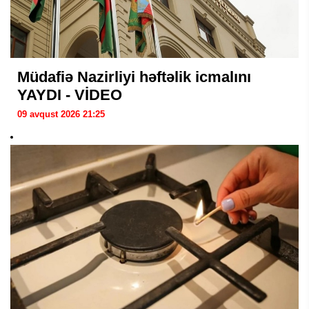
Müdafiə Nazirliyi həftəlik icmalını
YAYDI - VİDEO
09 avqust 2026 21:25