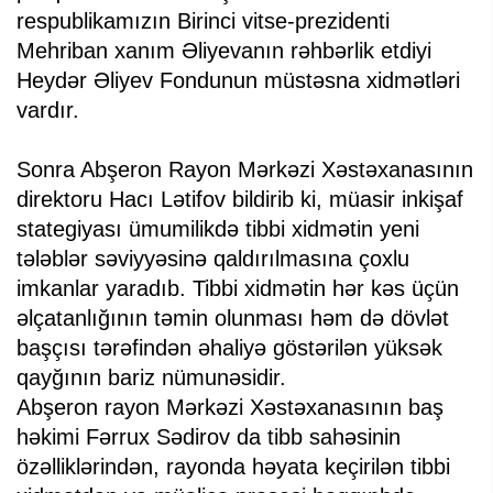
respublikamızın Birinci vitse-prezidenti
Mehriban xanım Əliyevanın rəhbərlik etdiyi
Heydər Əliyev Fondunun müstəsna xidmətləri
vardır.
Sonra Abşeron Rayon Mərkəzi Xəstəxanasının
direktoru Hacı Lətifov bildirib ki, müasir inkişaf
stategiyası ümumilikdə tibbi xidmətin yeni
tələblər səviyyəsinə qaldırılmasına çoxlu
imkanlar yaradıb. Tibbi xidmətin hər kəs üçün
əlçatanlığının təmin olunması həm də dövlət
başçısı tərəfindən əhaliyə göstərilən yüksək
qayğının bariz nümunəsidir.
Abşeron rayon Mərkəzi Xəstəxanasının baş
həkimi Fərrux Sədirov da tibb sahəsinin
özəlliklərindən, rayonda həyata keçirilən tibbi