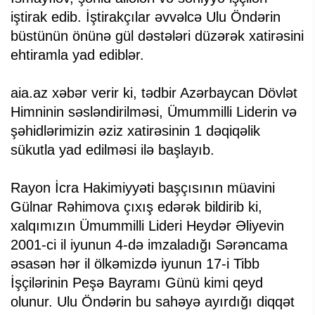
iştirak edib. İştirakçılar əvvəlcə Ulu Öndərin
büstünün önünə gül dəstələri düzərək xatirəsini
ehtiramla yad ediblər.
aia.az xəbər verir ki, tədbir Azərbaycan Dövlət
Himninin səsləndirilməsi, Ümummilli Liderin və
şəhidlərimizin əziz xatirəsinin 1 dəqiqəlik
sükutla yad edilməsi ilə başlayıb.
Rayon İcra Hakimiyyəti başçısının müavini
Gülnar Rəhimova çıxış edərək bildirib ki,
xalqımızın Ümummilli Lideri Heydər Əliyevin
2001-ci il iyunun 4-də imzaladığı Sərəncama
əsasən hər il ölkəmizdə iyunun 17-i Tibb
İşçilərinin Peşə Bayramı Günü kimi qeyd
olunur. Ulu Öndərin bu sahəyə ayırdığı diqqət