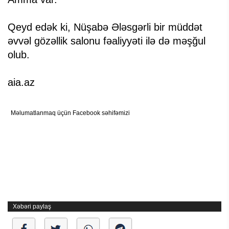
Qeyd edək ki, Nüşabə Ələsgərli bir müddət
əvvəl gözəllik salonu fəaliyyəti ilə də məşğul
olub.
aia.az
Məlumatlanmaq üçün Facebook səhifəmizi
Xəbəri paylaş