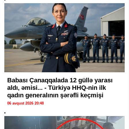
Babası Çanaqqalada 12 güllə yarası
aldı, əmisi... - Türkiyə HHQ-nin ilk
qadın generalının şərəfli keçmişi
06 avqust 2026 20:48