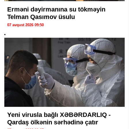
Erməni dəyirmanına su tökməyin
Telman Qasımov üsulu
07 avqust 2026 09:50
Yeni virusla bağlı XƏBƏRDARLIQ -
Qardaş ölkənin sərhədinə çatır