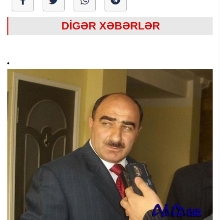
DİGƏR XƏBƏRLƏR