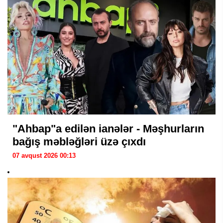
"Ahbap"a edilən ianələr - Məşhurların
bağış məbləğləri üzə çıxdı
07 avqust 2026 00:13