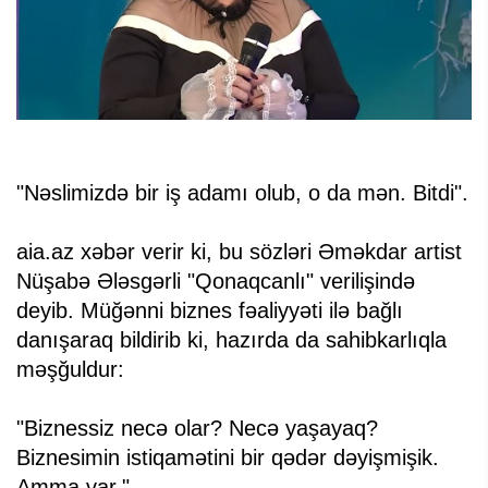
"Nəslimizdə bir iş adamı olub, o da mən. Bitdi".
aia.az xəbər verir ki, bu sözləri Əməkdar artist
Nüşabə Ələsgərli "Qonaqcanlı" verilişində
deyib. Müğənni biznes fəaliyyəti ilə bağlı
danışaraq bildirib ki, hazırda da sahibkarlıqla
məşğuldur:
"Biznessiz necə olar? Necə yaşayaq?
Biznesimin istiqamətini bir qədər dəyişmişik.
Amma var."