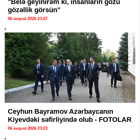
"Belə geyinirəm ki, insanların gözü
gözəllik görsün"
06 avqust 2026 23:27
Ceyhun Bayramov Azərbaycanın
Kiyevdəki səfirliyində olub - FOTOLAR
06 avqust 2026 23:23