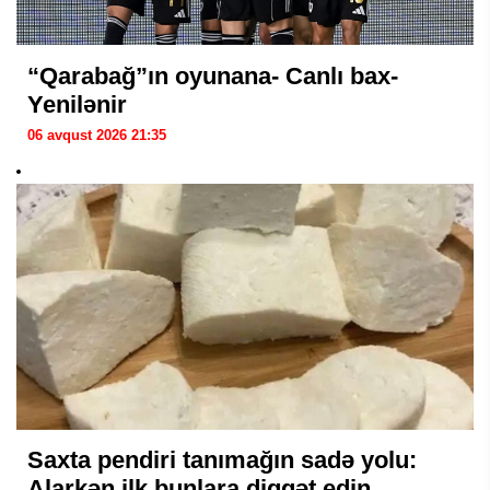
“Qarabağ”ın oyunana- Canlı bax-
Yenilənir
06 avqust 2026 21:35
Saxta pendiri tanımağın sadə yolu:
Alarkən ilk bunlara diqqət edin