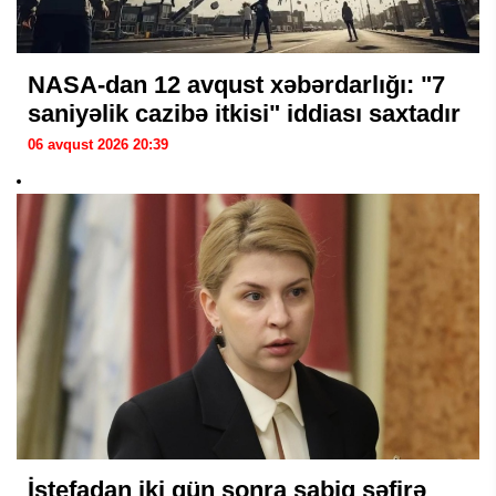
NASA-dan 12 avqust xəbərdarlığı: "7
saniyəlik cazibə itkisi" iddiası saxtadır
06 avqust 2026 20:39
İstefadan iki gün sonra sabiq səfirə