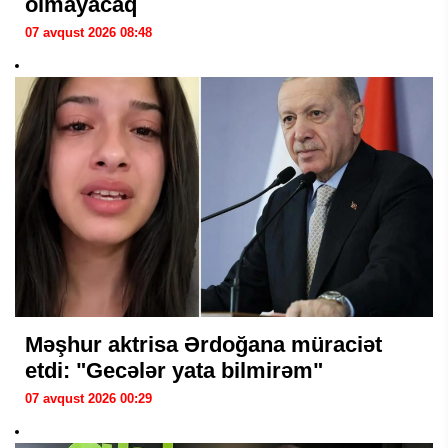
olmayacaq
07 avqust 2026 08:48
Məşhur aktrisa Ərdoğana müraciət
etdi: "Gecələr yata bilmirəm"
07 avqust 2026 00:29