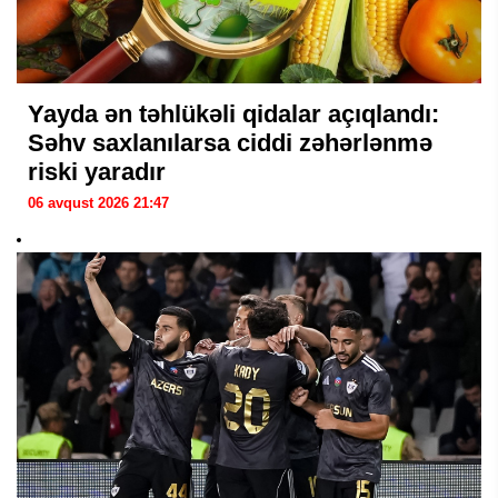
Yayda ən təhlükəli qidalar açıqlandı:
Səhv saxlanılarsa ciddi zəhərlənmə
riski yaradır
06 avqust 2026 21:47