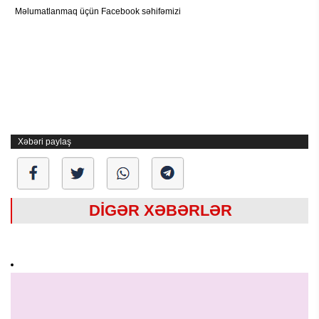
Məlumatlanmaq üçün Facebook səhifəmizi
Xəbəri paylaş
DİGƏR XƏBƏRLƏR