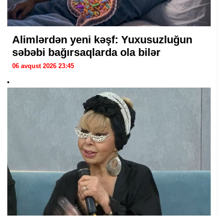
Alimlərdən yeni kəşf: Yuxusuzluğun
səbəbi bağırsaqlarda ola bilər
06 avqust 2026 23:45