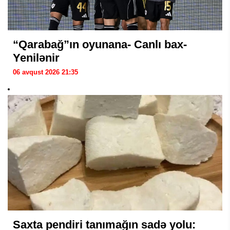
“Qarabağ”ın oyunana- Canlı bax-
Yenilənir
06 avqust 2026 21:35
Saxta pendiri tanımağın sadə yolu: