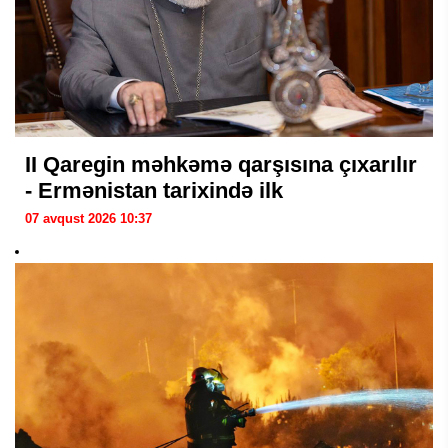
II Qaregin məhkəmə qarşısına çıxarılır
- Ermənistan tarixində ilk
07 avqust 2026 10:37