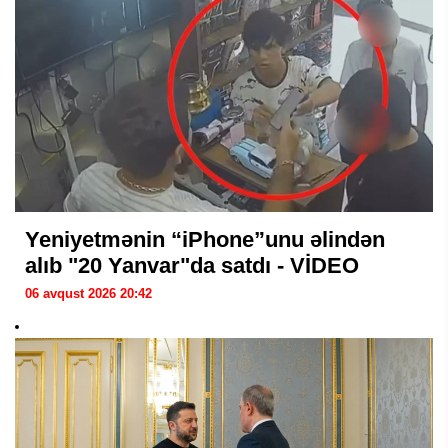
Yeniyetmənin “iPhone”unu əlindən
alıb "20 Yanvar"da satdı - VİDEO
06 avqust 2026 20:42