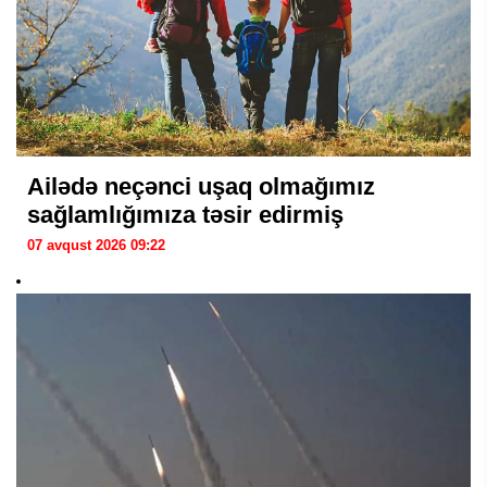
Ailədə neçənci uşaq olmağımız
sağlamlığımıza təsir edirmiş
07 avqust 2026 09:22