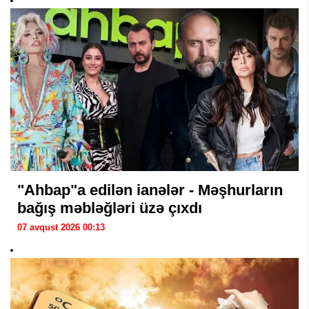
"Ahbap"a edilən ianələr - Məşhurların
bağış məbləğləri üzə çıxdı
07 avqust 2026 00:13