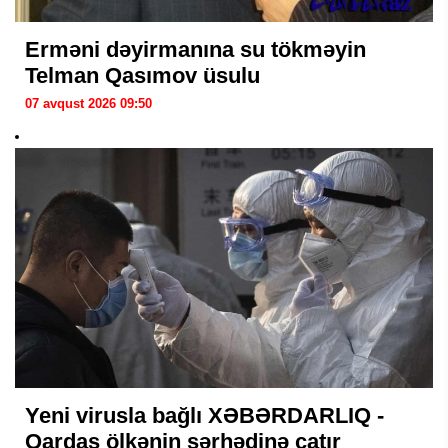
Erməni dəyirmanına su tökməyin
Telman Qasımov üsulu
07 avqust 2026 09:50
Yeni virusla bağlı XƏBƏRDARLIQ -
Qardaş ölkənin sərhədinə çatır