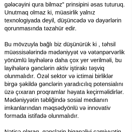
gələcəyini qura bilməz” prinsipini əsas tuturuq.
Unutmaq olmaz ki, müasirlik yalnız
texnologiyada deyil, düşüncədə və dəyərlərin
qorunmasında təzahür edir.
Bu mövzuyla bağlı biz düşünürük ki , təhsil
müəssisələrində mədəniyyət və vətənpərvərlik
yönümlü layihələrə daha çox yer verilməli, bu
layihələrə gənclərin aktiv iştirakı təşviq
olunmalıdır. Özəl sektor və ictimai birliklər
birgə şəkildə gənclərin yaradıcılıq potensialını
üzə çıxaran proqramlar həyata keçirməlidirlər.
Mədəniyyətin təbliğində sosial medianın
imkanlarından məqsədyönlü və innovativ
formada istifadə olunmalıdır.
Nəticə olaraq, gənclərin biganəliyi cəmiyyətin