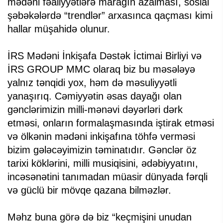
mədəni fəaliyyətlərə marağın azalması, sosial
şəbəkələrdə “trendlər” arxasınca qaçması kimi
hallar müşahidə olunur.
İRS Mədəni İnkişafa Dəstək İctimai Birliyi və
İRS GROUP MMC olaraq biz bu məsələyə
yalnız tənqidi yox, həm də məsuliyyətli
yanaşırıq. Cəmiyyətin əsas dayağı olan
gənclərimizin milli-mənəvi dəyərləri dərk
etməsi, onların formalaşmasında iştirak etməsi
və ölkənin mədəni inkişafına töhfə verməsi
bizim gələcəyimizin təminatıdır. Gənclər öz
tarixi köklərini, milli musiqisini, ədəbiyyatını,
incəsənətini tanımadan müasir dünyada fərqli
və güclü bir mövqe qazana bilməzlər.
Məhz buna görə də biz “keçmişini unudan