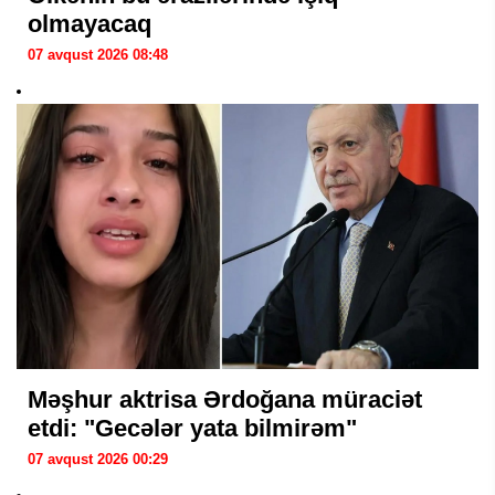
olmayacaq
07 avqust 2026 08:48
Məşhur aktrisa Ərdoğana müraciət
etdi: "Gecələr yata bilmirəm"
07 avqust 2026 00:29