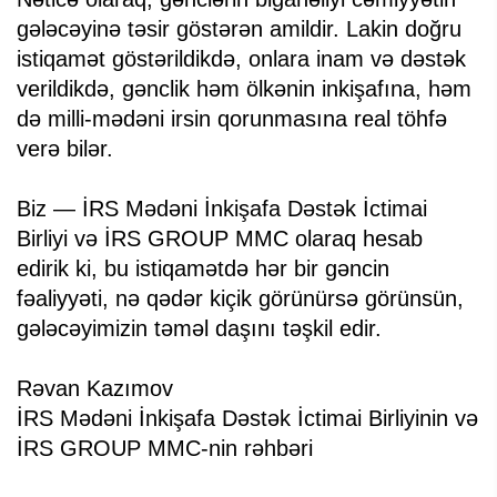
gələcəyinə təsir göstərən amildir. Lakin doğru
istiqamət göstərildikdə, onlara inam və dəstək
verildikdə, gənclik həm ölkənin inkişafına, həm
də milli-mədəni irsin qorunmasına real töhfə
verə bilər.
Biz — İRS Mədəni İnkişafa Dəstək İctimai
Birliyi və İRS GROUP MMC olaraq hesab
edirik ki, bu istiqamətdə hər bir gəncin
fəaliyyəti, nə qədər kiçik görünürsə görünsün,
gələcəyimizin təməl daşını təşkil edir.
Rəvan Kazımov
İRS Mədəni İnkişafa Dəstək İctimai Birliyinin və
İRS GROUP MMC-nin rəhbəri