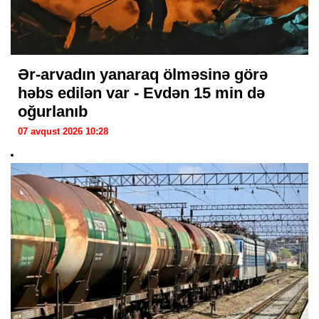
Ər-arvadın yanaraq ölməsinə görə
həbs edilən var - Evdən 15 min də
oğurlanıb
07 avqust 2026 10:28