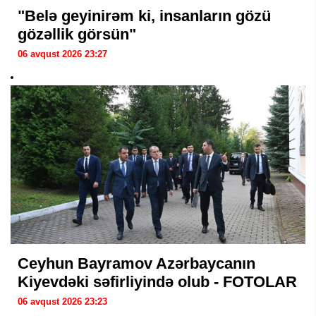
"Belə geyinirəm ki, insanların gözü
gözəllik görsün"
06 avqust 2026 23:27
Ceyhun Bayramov Azərbaycanın
Kiyevdəki səfirliyində olub - FOTOLAR
06 avqust 2026 23:23