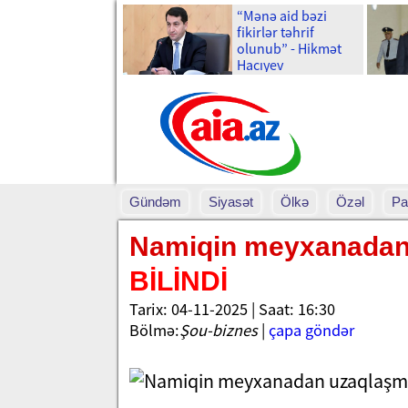
“Mənə aid bəzi
fikirlər təhrif
olunub” - Hikmət
Hacıyev
Gündəm
Siyasət
Ölkə
Özəl
Pa
Namiqin meyxanadan
BİLİNDİ
Tarix: 04-11-2025 | Saat: 16:30
Bölmə:
Şou-biznes
|
çapa göndər