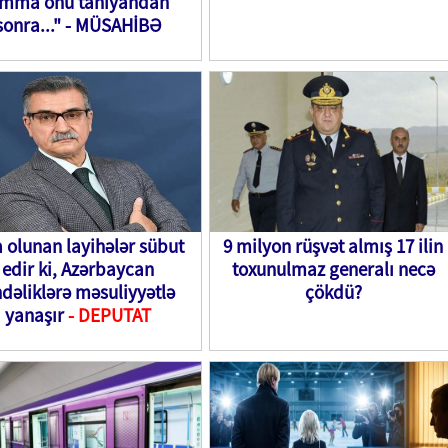
mma onu tanıyandan
sonra..." - MÜSAHİBƏ
a olunan layihələr sübut
9 milyon rüşvət almış 17 ilin
edir ki, Azərbaycan
toxunulmaz generalı necə
dəliklərə məsuliyyətlə
çökdü?
yanaşır
- DEPUTAT