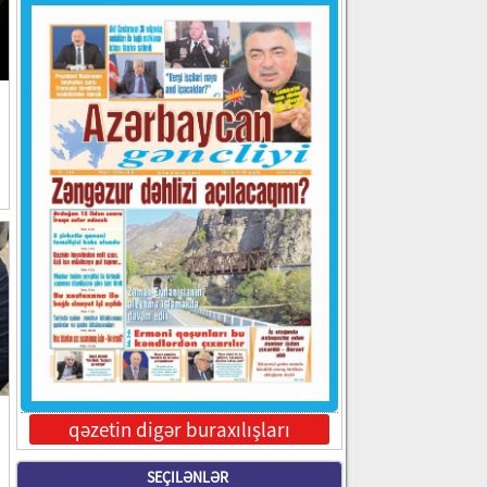
qəzetin digər buraxılışları
SEÇILƏNLƏR