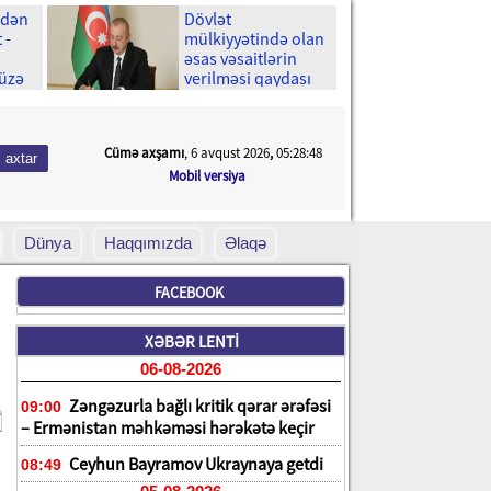
-dən
Dövlət
 -
mülkiyyətində olan
əsas vəsaitlərin
 üzə
verilməsi qaydası
dəyişib
Cümə axşamı
, 6 avqust 2026
,
05:28:50
Mobil versiya
Dünya
Haqqımızda
Əlaqə
FACEBOOK
XƏBƏR LENTİ
06-08-2026
Zəngəzurla bağlı kritik qərar ərəfəsi
09:00
– Ermənistan məhkəməsi hərəkətə keçir
Ceyhun Bayramov Ukraynaya getdi
08:49