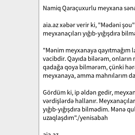
Namiq Qaraçuxurlu meyxana sənət
aia.az xəbər verir ki, "Mədəni şou
meyxanaçıları yığıb-yığışdıra bilm
"Mənim meyxanaya qayıtmağım la
vacibdir. Qayıda bilərəm, onların
qadağa qoya bilmərəm, çünki hərəsi
meyxanaya, amma mahnılarım da s
Gördüm ki, ip əldən gedir, meyxa
vərdişlərdə hallanır. Meyxanaçılar
yığıb-yığışdıra bilmədim. Mənə qu
uzaqlaşdım"./yenisabah
aia.az