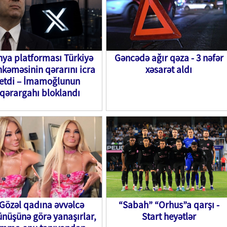
ya platforması Türkiyə
Gəncədə ağır qəza - 3 nəfər
kəməsinin qərarını icra
xəsarət aldı
etdi – İmamoğlunun
qərargahı bloklandı
Gözəl qadına əvvəlcə
“Sabah” “Orhus”a qarşı -
nüşünə görə yanaşırlar,
Start heyətlər