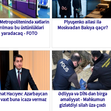
Metropolitenində xətlərin
Plyuşenko ailəsi ilə
rılması bu üstünlükləri
Moskvadan Bakıya qaçır?
yaradacaq - FOTO
ət Hacıyev: Azərbaycan
Ədliyyə və DİN-dən birgə
 vaxt buna icazə verməz
əməliyyat - Məhkumun
gizlətdiyi silah üzə çıxdı