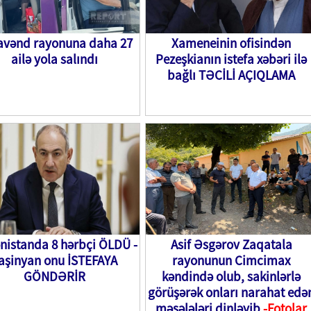
avənd rayonuna daha 27
Xameneinin ofisindən
ailə yola salındı
Pezeşkianın istefa xəbəri ilə
bağlı TƏCİLİ AÇIQLAMA
nistanda 8 hərbçi ÖLDÜ -
Asif Əsgərov Zaqatala
aşinyan onu İSTEFAYA
rayonunun Cimcimax
GÖNDƏRİR
kəndində olub, sakinlərlə
görüşərək onları narahat edə
məsələləri dinləyib
-Fotolar