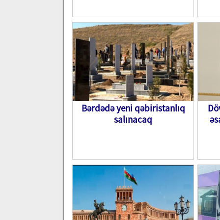
Bərdədə yeni qəbiristanlıq
Döv
salınacaq
əs