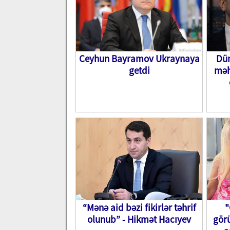
Ceyhun Bayramov Ukraynaya
Dün
getdi
məh
“Mənə aid bəzi fikirlər təhrif
"
olunub” - Hikmət Hacıyev
görü