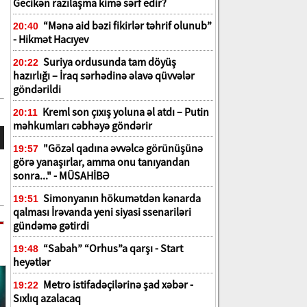
Gecikən razılaşma kimə sərf edir?
“Mənə aid bəzi fikirlər təhrif olunub”
20:40
- Hikmət Hacıyev
Suriya ordusunda tam döyüş
20:22
hazırlığı – İraq sərhədinə əlavə qüvvələr
göndərildi
Kreml son çıxış yoluna əl atdı – Putin
20:11
məhkumları cəbhəyə göndərir
"Gözəl qadına əvvəlcə görünüşünə
19:57
görə yanaşırlar, amma onu tanıyandan
sonra..." - MÜSAHİBƏ
Simonyanın hökumətdən kənarda
19:51
qalması İrəvanda yeni siyasi ssenariləri
gündəmə gətirdi
“Sabah” “Orhus”a qarşı - Start
19:48
heyətlər
Metro istifadəçilərinə şad xəbər -
19:22
Sıxlıq azalacaq