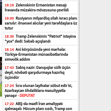
Zelenskinin Ermənistan mesajı
19:19
İrəvanda müzakirə mövzusuna çevrildi
Rusiyanın milyardlıq silah ixracı planı
19:00
sarsılır: Ənənəvi alıcılar yeni tərəfdaşlara üz
tutur
Tramp Zelenskinin "Patriot" istəyinə
18:30
"yox" dedi: Səbəb açıqlandı
Ani körpüsündə yeni mərhələ:
18:14
Türkiyə-Ermənistan münasibətlərində
simvolik addım
Sabiq nazir: Danışıqlar sülh üçün
17:43
deyil, növbəti qarşıdurmaya hazırlıq
üçündür
İcra olunan layihələr sübut edir ki,
17:24
Azərbaycan öhdəliklərə məsuliyyətlə
yanaşır
- DEPUTAT
ABŞ-də məxfi İran əməliyyatı
17:22
qalmaqalı: Hücum planı sızdı, Tramp son