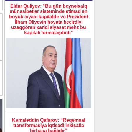
Eldar Quliyev: “Bu gün beynəlxalq
münasibətlər sistemində etimad ən
böyük siyasi kapitaldır və Prezident
İlham Əliyevin həyata keçirdiyi
uzaqgörən xarici siyasət məhz bu
kapitalı formalaşdırıb”
i
Kamaləddin Qafarov: “Rəqəmsal
transformasiya iqtisadi inkişafla
birbaşa bağlıdır”