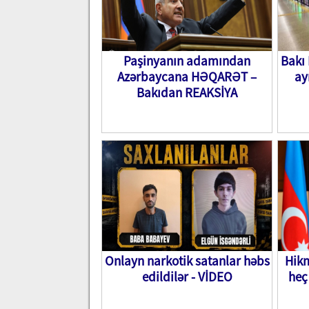
Paşinyanın adamından
Bakı 
Azərbaycana HƏQARƏT –
ay
Bakıdan REAKSİYA
Onlayn narkotik satanlar həbs
Hikm
edildilər - VİDEO
heç