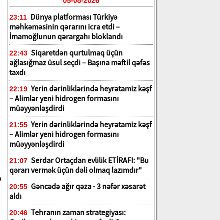
05-08-2026
Dünya platforması Türkiyə
23:11
məhkəməsinin qərarını icra etdi –
İmamoğlunun qərargahı bloklandı
Siqaretdən qurtulmaq üçün
22:43
ağlasığmaz üsul seçdi – Başına məftil qəfəs
taxdı
Yerin dərinliklərində heyrətamiz kəşf
22:19
– Alimlər yeni hidrogen formasını
müəyyənləşdirdi
Yerin dərinliklərində heyrətamiz kəşf
21:55
– Alimlər yeni hidrogen formasını
müəyyənləşdirdi
Serdar Ortaçdan evlilik ETİRAFI: "Bu
21:07
qərarı vermək üçün dəli olmaq lazımdır"
ə
Gəncədə ağır qəza - 3 nəfər xəsarət
20:55
aldı
Tehranın zaman strategiyası:
20:46