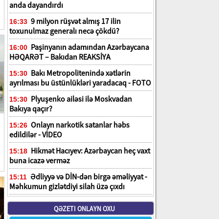
anda dayandırdı
9 milyon rüşvət almış 17 ilin
16:33
toxunulmaz generalı necə çökdü?
Paşinyanın adamından Azərbaycana
16:00
HƏQARƏT – Bakıdan REAKSİYA
Bakı Metropolitenində xətlərin
15:30
ayrılması bu üstünlükləri yaradacaq - FOTO
Plyuşenko ailəsi ilə Moskvadan
15:30
Bakıya qaçır?
Onlayn narkotik satanlar həbs
15:26
edildilər - VİDEO
Hikmət Hacıyev: Azərbaycan heç vaxt
15:18
buna icazə verməz
Ədliyyə və DİN-dən birgə əməliyyat -
15:11
Məhkumun gizlətdiyi silah üzə çıxdı
QƏZETI ONLAYN OXU