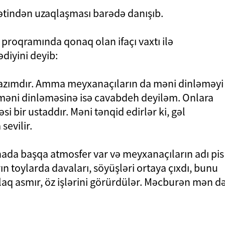
indən uzaqlaşması barədə danışıb.
" proqramında qonaq olan ifaçı vaxtı ilə
ədiyini deyib:
zımdır. Amma meyxanaçıların da məni dinləməyi
 məni dinləməsinə isə cavabdeh deyiləm. Onlara
 bir ustaddır. Məni tənqid edirlər ki, gəl
evilir.
nada başqa atmosfer var və meyxanaçıların adı pis
ın toylarda davaları, söyüşləri ortaya çıxdı, bunu
laq asmır, öz işlərini görürdülər. Məcburən mən d