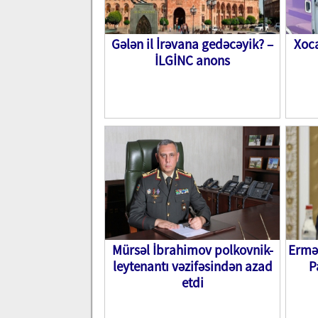
Gələn il İrəvana gedəcəyik? –
Xoc
İLGİNC anons
Mürsəl İbrahimov polkovnik-
Ermə
leytenantı vəzifəsindən azad
P
etdi