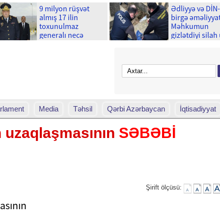
9 milyon rüşvət
Ədliyyə və DİN
almış 17 ilin
birgə əməliyyat
toxunulmaz
Məhkumun
generalı necə
gizlətdiyi silah
çökdü?
çıxdı
rlament
Media
Təhsil
Qərbi Azərbaycan
İqtisadiyyat
 uzaqlaşmasının
SƏBƏBİ
Şirift ölçüsü: