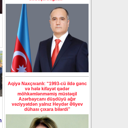
Aqiyə Naxçıvanlı: “1993-cü ildə gənc
və hələ kifayət qədər
möhkəmlənməmiş müstəqil
Azərbaycanı düşdüyü ağır
vəziyyətdən yalnız Heydər Əliyev
dühası çıxara bilərdi”
n