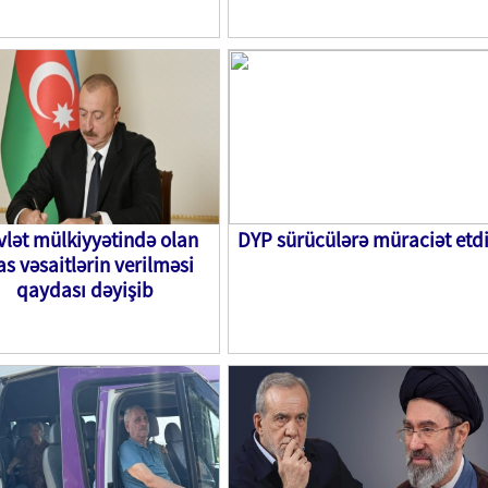
lət mülkiyyətində olan
DYP sürücülərə müraciət etd
as vəsaitlərin verilməsi
qaydası dəyişib