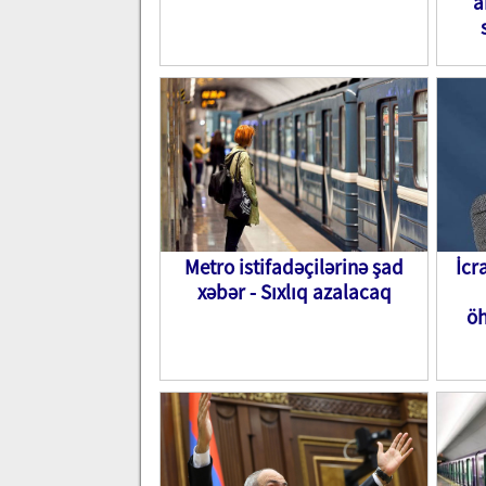
a
Metro istifadəçilərinə şad
İcr
xəbər - Sıxlıq azalacaq
öh