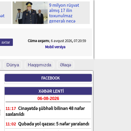
9 milyon rüşvət
almış 17 ilin
mət
toxunulmaz
generalı necə
çökdü?
Cümə axşamı
, 6 avqust 2026
,
07:21:00
Mobil versiya
Dünya
Haqqımızda
Əlaqə
FACEBOOK
XƏBƏR LENTİ
06-08-2026
Cinayətdə şübhəli bilinən 48 nəfər
11:17
saxlanıldı
Qubada yol qəzası: 5 nəfər yaralandı
11:02