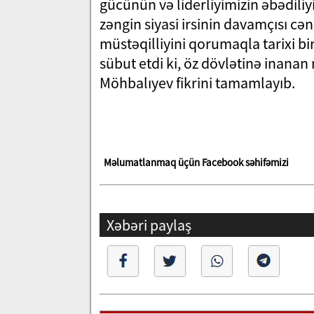
gücünün və liderliyimizin əbədili
zəngin siyasi irsinin davamçısı c
müstəqilliyini qorumaqla tarixi b
sübut etdi ki, öz dövlətinə inanan
Möhbalıyev fikrini tamamlayıb.
Məlumatlanmaq üçün Facebook səhifəmizi
Xəbəri paylaş