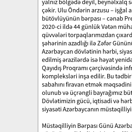
yalnız bölgədə deyil, beynəlxalq sə
çəkir. Ulu Öndərin arzusu – işğal 
bütövlüyünün bərpası – cənab Prez
2020-ci ildə 44 günlük Vətən müha
qüvvələri torpaqlarımızdan çıxard
şəhərinin azadlığı ilə Zəfər Gününü
Azərbaycan dövlətinin hərbi, siyas
edilmiş ərazilərdə isə həyat yenid
Qayıdış Proqramı çərçivəsində inf
kompleksləri inşa edilir. Bu tədbi
sabahını firavan etmək məqsədini 
olunub və üçrəngli bayrağımız büt
Dövlətimizin gücü, iqtisadi və hərb
siyasəti Azərbaycanın müstəqilliy
Müstəqilliyin Bərpası Günü Azərbay