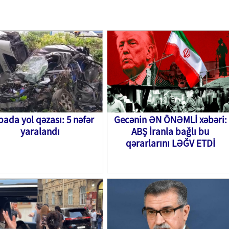
ada yol qəzası: 5 nəfər
Gecənin ƏN ÖNƏMLİ xəbəri:
yaralandı
ABŞ İranla bağlı bu
qərarlarını LƏĞV ETDİ