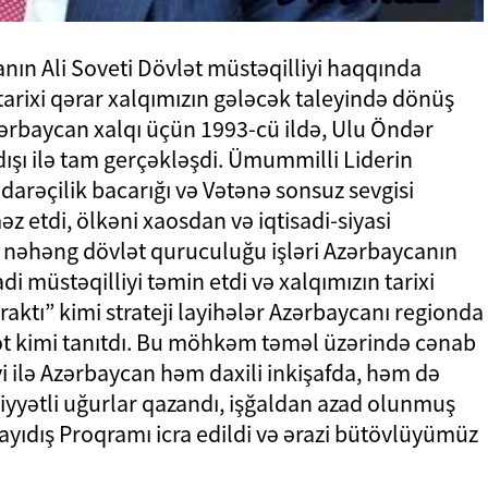
nın Ali Soveti Dövlət müstəqilliyi haqqında
 tarixi qərar xalqımızın gələcək taleyində dönüş
Azərbaycan xalqı üçün 1993-cü ildə, Ulu Öndər
ışı ilə tam gerçəkləşdi. Ümummilli Liderin
idarəçilik bacarığı və Vətənə sonsuz sevgisi
 etdi, ölkəni xaosdan və iqtisadi-siyasi
n nəhəng dövlət quruculuğu işləri Azərbaycanın
di müstəqilliyi təmin etdi və xalqımızın tarixi
raktı” kimi strateji layihələr Azərbaycanı regionda
lət kimi tanıtdı. Bu möhkəm təməl üzərində cənab
i ilə Azərbaycan həm daxili inkişafda, həm də
yətli uğurlar qazandı, işğaldan azad olunmuş
ayıdış Proqramı icra edildi və ərazi bütövlüyümüz