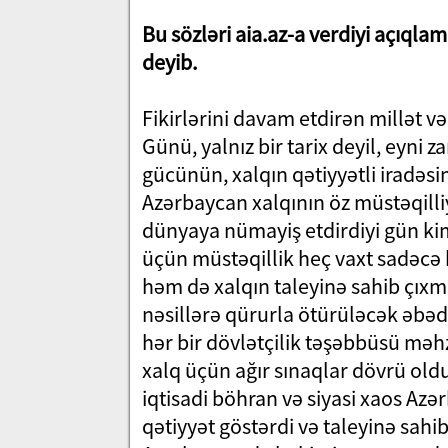
Bu sözləri aia.az-a verdiyi açıqla
deyib.
Fikirlərini davam etdirən millət vək
Günü, yalnız bir tarix deyil, eyn
gücünün, xalqın qətiyyətli iradəs
Azərbaycan xalqının öz müstəqilliy
dünyaya nümayiş etdirdiyi gün ki
üçün müstəqillik heç vaxt sadəcə b
həm də xalqın taleyinə sahib çıxm
nəsillərə qürurla ötürüləcək əbədi b
hər bir dövlətçilik təşəbbüsü məhz
xalq üçün ağır sınaqlar dövrü oldu
iqtisadi böhran və siyasi xaos Azər
qətiyyət göstərdi və taleyinə sahib 