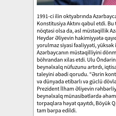
1991-ci ilin oktyabrında Azərbayca
Konstitusiya Aktını qəbul etdi. Bu
nöqtəsi olsa da, əsl müstəqillik 
Heydər Əliyevin hakimiyyətə qayıd
yorulmaz siyasi fəaliyyəti, yüksək 
Azərbaycanın müstəqilliyini dönməz
böhrandan xilas etdi. Ulu Öndəri
beynəlxalq nüfuzunu artırdı, iqtisa
taleyini əbədi qorudu. “Əsrin kont
və dünyada etibarlı və güclü döv
Prezident İlham Əliyevin rəhbərliy
beynəlxalq münasibətlərdə əhəmiy
torpaqlara həyat qayıtdı, Böyük Q
tam bərpa edildi.