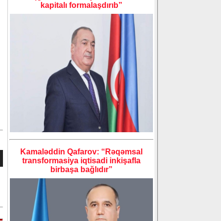
kapitalı formalaşdırıb”
Kamaləddin Qafarov: “Rəqəmsal
transformasiya iqtisadi inkişafla
birbaşa bağlıdır”