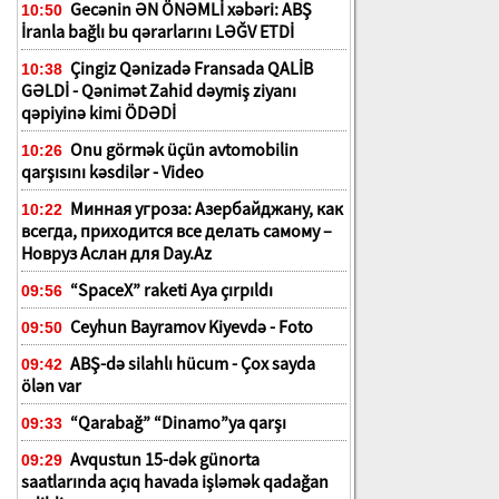
Gecənin ƏN ÖNƏMLİ xəbəri: ABŞ
10:50
İranla bağlı bu qərarlarını LƏĞV ETDİ
Çingiz Qənizadə Fransada QALİB
10:38
GƏLDİ - Qənimət Zahid dəymiş ziyanı
qəpiyinə kimi ÖDƏDİ
Onu görmək üçün avtomobilin
10:26
qarşısını kəsdilər - Video
Минная угроза: Азербайджану, как
10:22
всегда, приходится все делать самому –
Новруз Аслан для Day.Az
“SpaceX” raketi Aya çırpıldı
09:56
Ceyhun Bayramov Kiyevdə - Foto
09:50
ABŞ-də silahlı hücum - Çox sayda
09:42
ölən var
“Qarabağ” “Dinamo”ya qarşı
09:33
Avqustun 15-dək günorta
09:29
saatlarında açıq havada işləmək qadağan