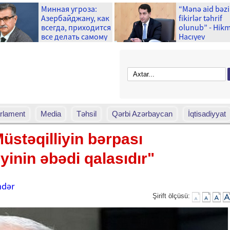
Минная угроза:
“Mənə aid bəzi
Азербайджану, как
fikirlər təhrif
всегда, приходится
olunub” - Hik
все делать самому
Hacıyev
– Новруз Аслан для
Day.Az
rlament
Media
Təhsil
Qərbi Azərbaycan
İqtisadiyyat
üstəqilliyin bərpası
yinin əbədi qalasıdır"
ndər
Şirift ölçüsü: