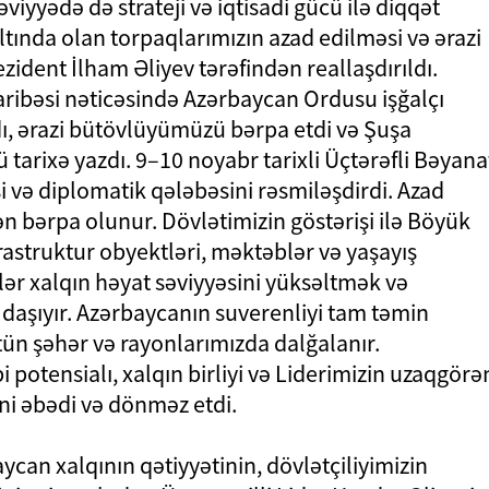
viyyədə də strateji və iqtisadi gücü ilə diqqət
altında olan torpaqlarımızın azad edilməsi və ərazi
ident İlham Əliyev tərəfindən reallaşdırıldı.
ribəsi nəticəsində Azərbaycan Ordusu işğalçı
ı, ərazi bütövlüyümüzü bərpa etdi və Şuşa
 tarixə yazdı. 9–10 noyabr tarixli Üçtərəfli Bəyana
i və diplomatik qələbəsini rəsmiləşdirdi. Azad
ən bərpa olunur. Dövlətimizin göstərişi ilə Böyük
rastruktur obyektləri, məktəblər və yaşayış
rlər xalqın həyat səviyyəsini yüksəltmək və
daşıyır. Azərbaycanın suverenliyi tam təmin
ün şəhər və rayonlarımızda dalğalanır.
i potensialı, xalqın birliyi və Liderimizin uzaqgörə
ini əbədi və dönməz etdi.
can xalqının qətiyyətinin, dövlətçiliyimizin