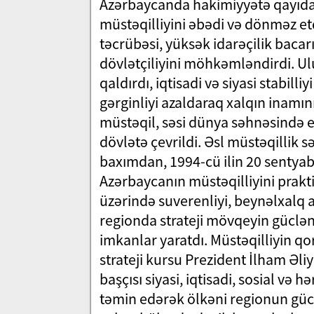
Azərbaycanda hakimiyyətə qayıda
müstəqilliyini əbədi və dönməz et
təcrübəsi, yüksək idarəçilik bacar
dövlətçiliyini möhkəmləndirdi. U
qaldırdı, iqtisadi və siyasi stabill
gərginliyi azaldaraq xalqın inamın
müstəqil, səsi dünya səhnəsində eş
dövlətə çevrildi. Əsl müstəqillik
baxımdan, 1994-cü ilin 20 sentya
Azərbaycanın müstəqilliyini praktik
üzərində suverenliyi, beynəlxalq 
regionda strateji mövqeyin güclən
imkanlar yaratdı. Müstəqilliyin 
strateji kursu Prezident İlham Əli
başçısı siyasi, iqtisadi, sosial və 
təmin edərək ölkəni regionun güc