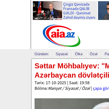
Çingiz Qənizadə
Fransada QALİB
GƏLDİ - Qənimət
Zahid dəymiş ziyanı
qəpiyinə kimi
ÖDƏDİ
Gündəm
Siyasət
Ölkə
Özəl
Pa
Səttar Möhbalıyev: "M
Azərbaycan dövlətçili
Tarix: 17-10-2025 | Saat: 19:58
Bölmə:
Manşet / Siyasət / Özəl
|
çapa gö