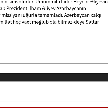
yinin simvoludur. Ümummilli Lider Heydər Əliyevin
ənab Prezident İlham Əliyev Azərbaycanın
ir missiyanı uğurla tamamladı. Azərbaycan xalqı
 millət heç vaxt məğlub ola bilməz-deyə Səttar