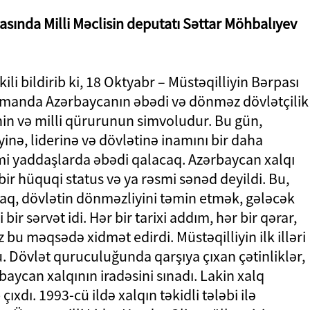
masında Milli Məclisin deputatı Səttar Möhbalıyev
ili bildirib ki, 18 Oktyabr – Müstəqilliyin Bərpası
i zamanda Azərbaycanın əbədi və dönməz dövlətçilik
inin və milli qürurunun simvoludur. Bu gün,
inə, liderinə və dövlətinə inamını bir daha
mi yaddaşlarda əbədi qalacaq. Azərbaycan xalqı
ir hüquqi status və ya rəsmi sənəd deyildi. Bu,
aq, dövlətin dönməzliyini təmin etmək, gələcək
ir sərvət idi. Hər bir tarixi addım, hər bir qərar,
 bu məqsədə xidmət edirdi. Müstəqilliyin ilk illəri
. Dövlət quruculuğunda qarşıya çıxan çətinliklər,
baycan xalqının iradəsini sınadı. Lakin xalq
çıxdı. 1993-cü ildə xalqın təkidli tələbi ilə