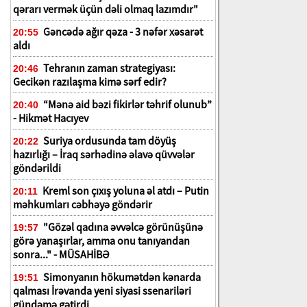
qərarı vermək üçün dəli olmaq lazımdır"
Gəncədə ağır qəza - 3 nəfər xəsarət
20:55
aldı
Tehranın zaman strategiyası:
20:46
Gecikən razılaşma kimə sərf edir?
“Mənə aid bəzi fikirlər təhrif olunub”
20:40
- Hikmət Hacıyev
Suriya ordusunda tam döyüş
20:22
hazırlığı – İraq sərhədinə əlavə qüvvələr
göndərildi
Kreml son çıxış yoluna əl atdı – Putin
20:11
məhkumları cəbhəyə göndərir
"Gözəl qadına əvvəlcə görünüşünə
19:57
görə yanaşırlar, amma onu tanıyandan
sonra..." - MÜSAHİBƏ
Simonyanın hökumətdən kənarda
19:51
qalması İrəvanda yeni siyasi ssenariləri
gündəmə gətirdi