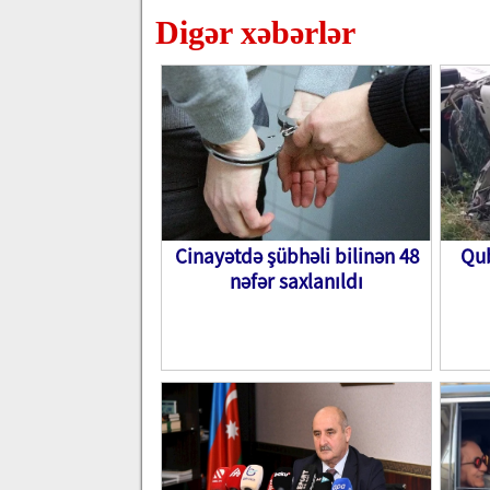
Digər xəbərlər
Cinayətdə şübhəli bilinən 48
Qub
nəfər saxlanıldı