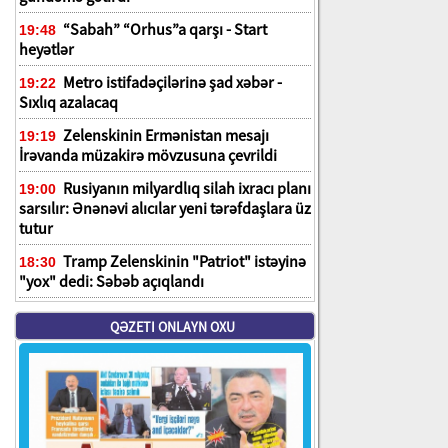
“Sabah” “Orhus”a qarşı - Start
19:48
heyətlər
Metro istifadəçilərinə şad xəbər -
19:22
Sıxlıq azalacaq
Zelenskinin Ermənistan mesajı
19:19
İrəvanda müzakirə mövzusuna çevrildi
Rusiyanın milyardlıq silah ixracı planı
19:00
sarsılır: Ənənəvi alıcılar yeni tərəfdaşlara üz
tutur
Tramp Zelenskinin "Patriot" istəyinə
18:30
"yox" dedi: Səbəb açıqlandı
QƏZETI ONLAYN OXU
n
n