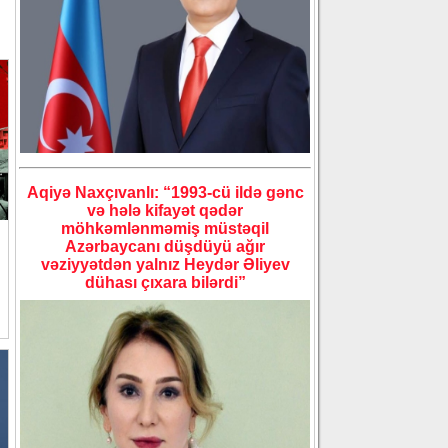
Aqiyə Naxçıvanlı: “1993-cü ildə gənc
və hələ kifayət qədər
möhkəmlənməmiş müstəqil
Azərbaycanı düşdüyü ağır
vəziyyətdən yalnız Heydər Əliyev
dühası çıxara bilərdi”