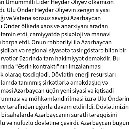
n Ümummilli Lider Heydər Əliyev ölkəmizin
di. Ulu Öndər Heydər Əliyevin zəngin siyasi
ığı və Vətənə sonsuz sevgisi Azərbaycan
lu Öndər ölkədə xaos və anarxiyanı aradan
iyi təmin etdi, cəmiyyətdə psixoloji və mənəvi
ı bərpa etdi. Onun rəhbərliyi ilə Azərbaycan
idilən və regional siyasətə təsir göstərə bilən bir
 sərvətlər üzərində tam hakimiyyət deməkdir. Bu
brında “Əsrin kontraktı”nın imzalanması
 olaraq təsdiqlədi. Dövlətin enerji resursları
aləmdə tanınmış şirkətlərlə əməkdaşlıq və
məsi Azərbaycan üçün yeni siyasi və iqtisadi
qorunması və möhkəmləndirilməsi üzrə Ulu Öndəri
yev tərəfindən uğurla davam etdirildi. Dövlətimizin
hərbi sahələrdə Azərbaycanın sürətli tərəqqisini
lü və nüfuzlu dövlətinə çevirdi. Azərbaycan bugü