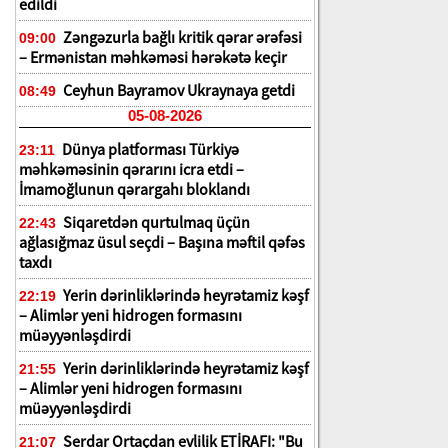
edildi
Zəngəzurla bağlı kritik qərar ərəfəsi
09:00
– Ermənistan məhkəməsi hərəkətə keçir
Ceyhun Bayramov Ukraynaya getdi
08:49
05-08-2026
Dünya platforması Türkiyə
23:11
məhkəməsinin qərarını icra etdi –
İmamoğlunun qərargahı bloklandı
Siqaretdən qurtulmaq üçün
22:43
ağlasığmaz üsul seçdi – Başına məftil qəfəs
taxdı
Yerin dərinliklərində heyrətamiz kəşf
22:19
– Alimlər yeni hidrogen formasını
müəyyənləşdirdi
Yerin dərinliklərində heyrətamiz kəşf
21:55
– Alimlər yeni hidrogen formasını
müəyyənləşdirdi
Serdar Ortaçdan evlilik ETİRAFI: "Bu
21:07