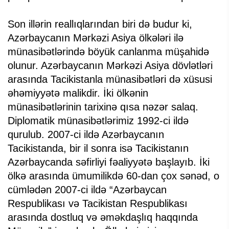
Son illərin reallıqlarından biri də budur ki,
Azərbaycanın Mərkəzi Asiya ölkələri ilə
münasibətlərində böyük canlanma müşahidə
olunur. Azərbaycanın Mərkəzi Asiya dövlətləri
arasında Tacikistanla münasibətləri də xüsusi
əhəmiyyətə malikdir. İki ölkənin
münasibətlərinin tarixinə qısa nəzər salaq.
Diplomatik münasibətlərimiz 1992-ci ildə
qurulub. 2007-ci ildə Azərbaycanın
Tacikistanda, bir il sonra isə Tacikistanın
Azərbaycanda səfirliyi fəaliyyətə başlayıb. İki
ölkə arasında ümumilikdə 60-dan çox sənəd, o
cümlədən 2007-ci ildə “Azərbaycan
Respublikası və Tacikistan Respublikası
arasında dostluq və əməkdaşlıq haqqında