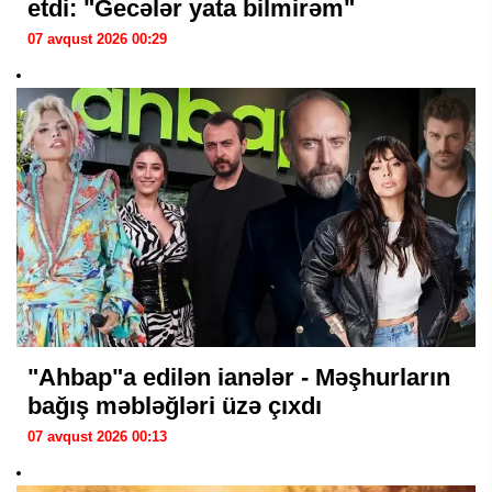
etdi: "Gecələr yata bilmirəm"
07 avqust 2026 00:29
"Ahbap"a edilən ianələr - Məşhurların
bağış məbləğləri üzə çıxdı
07 avqust 2026 00:13