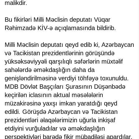
malikdir.
Bu fikirləri Milli Məclisin deputatı Vüqar
Rəhimzadə KİV-ə açıqlamasında bildirib.
Milli Məclisin deputatı qeyd edib ki, Azərbaycan
və Tacikistan prezidentlərinin görüşündə
yüksəksəviyyəli qarşılıqlı səfərlərin müxtəlif
sahələrdə əməkdaşlığın daha da
genişləndirilməsinə verdiyi töhfəyə toxunuldu.
MDB Dövlət Başçıları Şurasının Düşənbədə
keçirilən iclasının aktual məsələlərin
müzakirəsinə yaxşı imkan yaratdığı qeyd
edildi. Görüşdə Azərbaycan və Tacikistan
prezidentləri əlaqələrimizin uğurla inkişaf
etdiyini vurğuladılar və əməkdaşlığın
perspektivləri barədə fikir mübadiləsi apardılar.