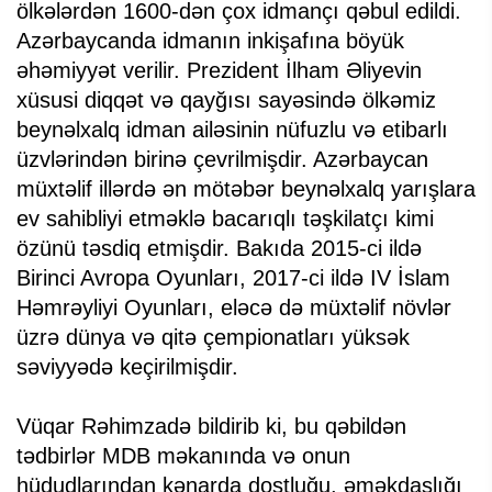
ölkələrdən 1600-dən çox idmançı qəbul edildi.
Azərbaycanda idmanın inkişafına böyük
əhəmiyyət verilir. Prezident İlham Əliyevin
xüsusi diqqət və qayğısı sayəsində ölkəmiz
beynəlxalq idman ailəsinin nüfuzlu və etibarlı
üzvlərindən birinə çevrilmişdir. Azərbaycan
müxtəlif illərdə ən mötəbər beynəlxalq yarışlara
ev sahibliyi etməklə bacarıqlı təşkilatçı kimi
özünü təsdiq etmişdir. Bakıda 2015-ci ildə
Birinci Avropa Oyunları, 2017-ci ildə IV İslam
Həmrəyliyi Oyunları, eləcə də müxtəlif növlər
üzrə dünya və qitə çempionatları yüksək
səviyyədə keçirilmişdir.
Vüqar Rəhimzadə bildirib ki, bu qəbildən
tədbirlər MDB məkanında və onun
hüdudlarından kənarda dostluğu, əməkdaşlığı