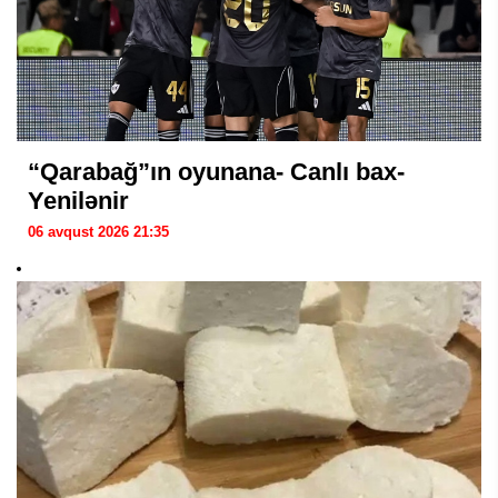
“Qarabağ”ın oyunana- Canlı bax-
Yenilənir
06 avqust 2026 21:35