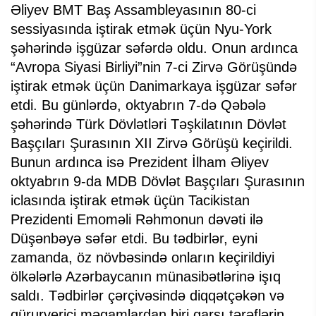
Əliyev BMT Baş Assambleyasının 80-ci
sessiyasında iştirak etmək üçün Nyu-York
şəhərində işgüzar səfərdə oldu. Onun ardınca
“Avropa Siyasi Birliyi”nin 7-ci Zirvə Görüşündə
iştirak etmək üçün Danimarkaya işgüzar səfər
etdi. Bu günlərdə, oktyabrın 7-də Qəbələ
şəhərində Türk Dövlətləri Təşkilatının Dövlət
Başçıları Şurasının XII Zirvə Görüşü keçirildi.
Bunun ardınca isə Prezident İlham Əliyev
oktyabrın 9-da MDB Dövlət Başçıları Şurasının
iclasında iştirak etmək üçün Tacikistan
Prezidenti Emoməli Rəhmonun dəvəti ilə
Düşənbəyə səfər etdi. Bu tədbirlər, eyni
zamanda, öz növbəsində onların keçirildiyi
ölkələrlə Azərbaycanın münasibətlərinə işıq
saldı. Tədbirlər çərçivəsində diqqətçəkən və
qürurverici məqamlardan biri qarşı tərəflərin