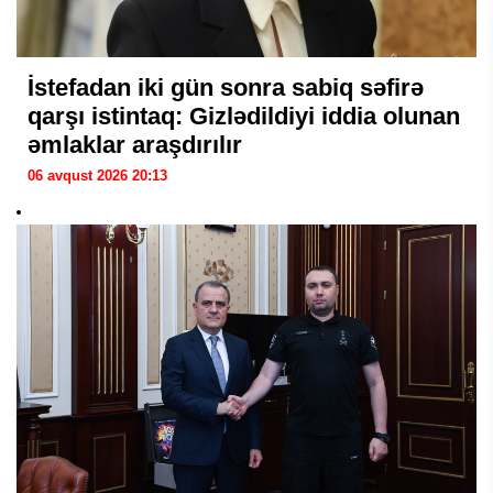
İstefadan iki gün sonra sabiq səfirə
qarşı istintaq: Gizlədildiyi iddia olunan
əmlaklar araşdırılır
06 avqust 2026 20:13