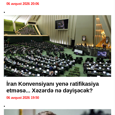
06 avqust 2026 20:06
İran Konvensiyanı yenə ratifikasiya
etməsə... Xəzərdə nə dəyişəcək?
06 avqust 2026 19:50