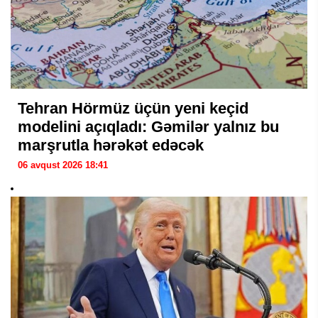
Tehran Hörmüz üçün yeni keçid
modelini açıqladı: Gəmilər yalnız bu
marşrutla hərəkət edəcək
06 avqust 2026 18:41