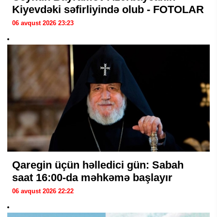
Kiyevdəki səfirliyində olub - FOTOLAR
06 avqust 2026 23:23
Qaregin üçün həlledici gün: Sabah
saat 16:00-da məhkəmə başlayır
06 avqust 2026 22:22