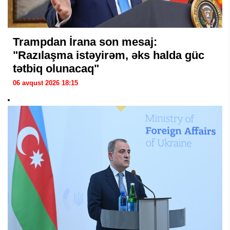
Trampdan İrana son mesaj:
"Razılaşma istəyirəm, əks halda güc
tətbiq olunacaq"
06 avqust 2026 18:15