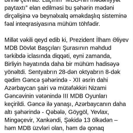
paytaxtı” elan edilməsi bu şəhərin mədəni
dirçəlişinə və beynəlxalq əməkdaşlıq sisteminə
fəal inteqrasiyasına mühüm töhfədir.
Millət vəkili qeyd edib ki, Prezident İlham Əliyev
MDB Dövlət Başçıları Şurasının məhdud
tərkibdə iclasında diqqəti, eyni zamanda,
Birliyin həyatında daha bir mühüm hadisəyə
yönəltdi. Sentyabrın 28-dən oktyabrın 8-dək
qədim Gəncə şəhərində - XII əsrin dahi
Azərbaycan şairi və mütəfəkkiri Nizami
Gəncəvinin vətənində III MDB Oyunları
keçirildi. Gəncə ilə yanaşı, Azərbaycanın daha
altı şəhərində - Qəbələ, Göygöl, Yevlax,
Mingəçevir, Xankəndi, Şəkidə 13 ölkədən –
həm MDB üzvləri olan, həm də qonaq