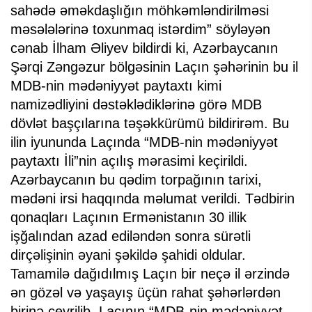
sahədə əməkdaşlığın möhkəmləndirilməsi
məsələlərinə toxunmaq istərdim” söyləyən
cənab İlham Əliyev bildirdi ki, Azərbaycanın
Şərqi Zəngəzur bölgəsinin Laçın şəhərinin bu il
MDB-nin mədəniyyət paytaxtı kimi
namizədliyini dəstəklədiklərinə görə MDB
dövlət başçılarına təşəkkürümü bildirirəm. Bu
ilin iyununda Laçında “MDB-nin mədəniyyət
paytaxtı İli”nin açılış mərasimi keçirildi.
Azərbaycanın bu qədim torpağının tarixi,
mədəni irsi haqqında məlumat verildi. Tədbirin
qonaqları Laçının Ermənistanın 30 illik
işğalından azad ediləndən sonra sürətli
dirçəlişinin əyani şəkildə şahidi oldular.
Tamamilə dağıdılmış Laçın bir neçə il ərzində
ən gözəl və yaşayış üçün rahat şəhərlərdən
birinə çevrilib. Laçının “MDB-nin mədəniyyət