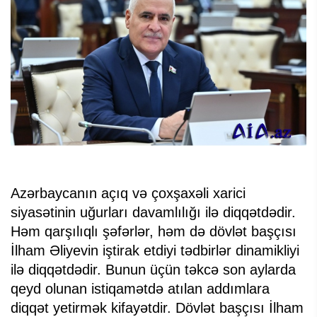
Azərbaycanın açıq və çoxşaxəli xarici
siyasətinin uğurları davamlılığı ilə diqqətdədir.
Həm qarşılıqlı şəfərlər, həm də dövlət başçısı
İlham Əliyevin iştirak etdiyi tədbirlər dinamikliyi
ilə diqqətdədir. Bunun üçün təkcə son aylarda
qeyd olunan istiqamətdə atılan addımlara
diqqət yetirmək kifayətdir. Dövlət başçısı İlham