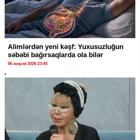
Alimlərdən yeni kəşf: Yuxusuzluğun
səbəbi bağırsaqlarda ola bilər
06 avqust 2026 23:45