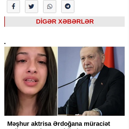
DİGƏR XƏBƏRLƏR
Məşhur aktrisa Ərdoğana müraciət