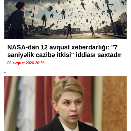
NASA-dan 12 avqust xəbərdarlığı: "7
saniyəlik cazibə itkisi" iddiası saxtadır
06 avqust 2026 20:39