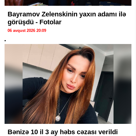
Bayramov Zelenskinin yaxın adamı ilə
görüşdü - Fotolar
06 avqust 2026 20:09
Bənizə 10 il 3 ay həbs cəzası verildi