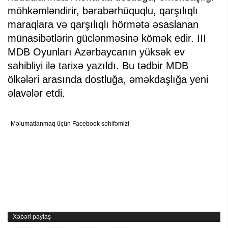
möhkəmləndirir, bərabərhüquqlu, qarşılıqlı
maraqlara və qarşılıqlı hörmətə əsaslanan
münasibətlərin güclənməsinə kömək edir. III
MDB Oyunları Azərbaycanın yüksək ev
sahibliyi ilə tarixə yazıldı. Bu tədbir MDB
ölkələri arasında dostluğa, əməkdaşlığa yeni
əlavələr etdi.
Məlumatlanmaq üçün Facebook səhifəmizi
Xəbəri paylaş