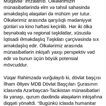
Müqavilə” imzalanıb. Ölkələrimizin
münasibətlərində elm və təhsil sahəsində
əməkdaşlıq əlaqələri də mühüm yer tutur.
Ölkələrimiz arasında qarşılıqlı mədəniyyət
günləri və kino həftəsi keçirilib. Hər iki ölkə
beynəlxalq və regional təşkilatlar, xüsusilə
İqtisadi Əməkdaşlıq Təşkilatı çərçivəsində sıx
əməkdaşlıq edir. Ölkələrimiz arasında
münasibətlərin inkişafı yaxşı perspektiv vəd
edir və bunun üçün böyük potensial
mövcuddur.
Vüqar Rəhimzadə vurğulayıb ki, dövlət başçısı
İlham Əliyev MDB Dövlət Başçıları Şurasının
iclasında Azərbaycan-Tacikistan münasibətləri
ilə yanaşı, qurum daxilində əlaqələrin inkişafına
diqqəti yönəltdi. “Bugünkü iclasda humanitar