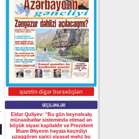
qəzetin digər buraxılışları
SEÇILƏNLƏR
Eldar Quliyev: “Bu gün beynəlxalq
münasibətlər sistemində etimad ən
böyük siyasi kapitaldır və Prezident
İlham Əliyevin həyata keçirdiyi
uzaqgörən xarici siyasət məhz bu