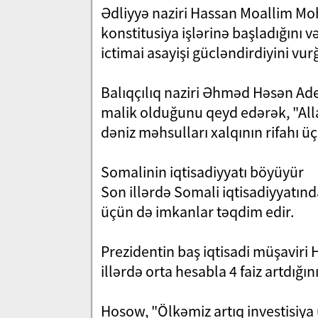
Ədliyyə naziri Hassan Moallim M
konstitusiya işlərinə başladığını v
ictimai asayişi gücləndirdiyini vur
Balıqçılıq naziri Əhməd Həsən Ad
malik olduğunu qeyd edərək, "All
dəniz məhsulları xalqının rifahı 
Somalinin iqtisadiyyatı böyüyür
Son illərdə Somali iqtisadiyyatınd
üçün də imkanlar təqdim edir.
Prezidentin baş iqtisadi müşaviri
illərdə orta hesabla 4 faiz artdığını
Hosow, "Ölkəmiz artıq investisiya 