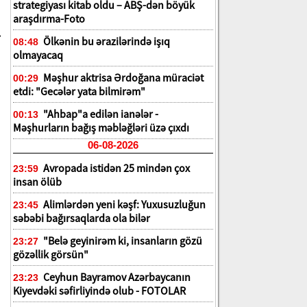
strategiyası kitab oldu – ABŞ-dən böyük
araşdırma-Foto
.
Ölkənin bu ərazilərində işıq
08:48
olmayacaq
Məşhur aktrisa Ərdoğana müraciət
00:29
etdi: "Gecələr yata bilmirəm"
"Ahbap"a edilən ianələr -
00:13
Məşhurların bağış məbləğləri üzə çıxdı
06-08-2026
Avropada istidən 25 mindən çox
23:59
insan ölüb
Alimlərdən yeni kəşf: Yuxusuzluğun
23:45
səbəbi bağırsaqlarda ola bilər
"Belə geyinirəm ki, insanların gözü
23:27
gözəllik görsün"
Ceyhun Bayramov Azərbaycanın
23:23
Kiyevdəki səfirliyində olub - FOTOLAR