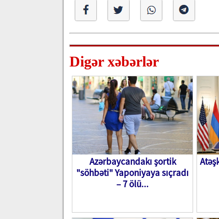
Digər xəbərlər
Azərbaycandakı şortik
Atəş
"söhbəti" Yaponiyaya sıçradı
– 7 ölü...