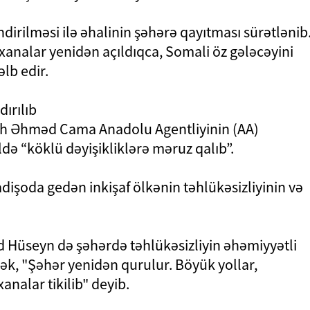
irilməsi ilə əhalinin şəhərə qayıtması sürətlənib
əxanalar yenidən açıldıqca, Somali öz gələcəyini
əlb edir.
ırılıb
lah Əhməd Cama Anadolu Agentliyinin (AA)
ildə “köklü dəyişikliklərə məruz qalıb”.
işoda gedən inkişaf ölkənin təhlükəsizliyinin və
Hüseyn də şəhərdə təhlükəsizliyin əhəmiyyətli
ək, "Şəhər yenidən qurulur. Böyük yollar,
analar tikilib" deyib.