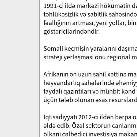
1991-ci ildə mərkəzi hökumətin da
təhlükəsizlik və sabitlik sahəsin
fəallığının artması, yeni yollar, bi
göstəricilərindəndir.
Somali keçmişin yaralarını daşımağ
strateji yerləşməsi onu regional m
Afrikanın ən uzun sahil xəttinə mal
heyvandarlıq sahələrində əhəmiyyətl
faydalı qazıntıları və münbit kənd
üçün tələb olunan əsas resurslard
İqtisadiyyatı 2012-ci ildən bərpa 
əldə edib. Özəl sektorun canlanma
ölkəni cəlbedici investisiya məkan