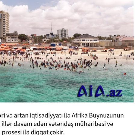
ləri və artan iqtisadiyyatı ilə Afrika Buynuzunun
 illər davam edən vətəndaş müharibəsi və
rosesi ilə diqqət çəkir.