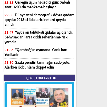
Qaregin üçün həlledici gün: Sabah
22:22
saat 16:00-da məhkəmə başlayır
Dünya yeni demoqrafik dövrə qədəm
22:00
qoydu: 2018-ci ildə tarixi rekord qeydə
alındı
Yayda ən təhlükəli qidalar açıqlandı:
21:47
Səhv saxlanılarsa ciddi zəhərlənmə riski
yaradır
“Qarabağ”ın oyunana- Canlı bax-
21:35
Yenilənir
Saxta pendiri tanımağın sadə yolu:
21:30
Alarkən ilk bunlara diqqət edin
QƏZETI ONLAYN OXU