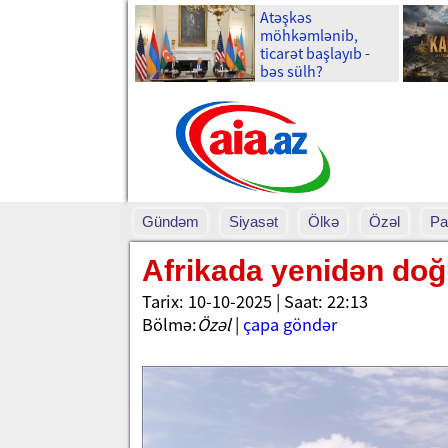
Atəşkəs
möhkəmlənib,
ticarət başlayıb -
bəs sülh?
Gündəm
Siyasət
Ölkə
Özəl
Pa
Afrikada yenidən doğ
Tarix: 10-10-2025 | Saat: 22:13
Bölmə:
Özəl
|
çapa göndər