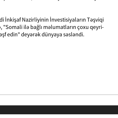
i İnkişaf Nazirliyinin İnvestisiyaların Təşviqi
 "Somali ilə bağlı məlumatların çoxu qeyri-
əşf edin" deyərək dünyaya səsləndi.