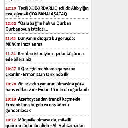
Təcili XƏBƏRDARLIQ edildi: Alıb yığın
12:10
evə, qiyməti ÇOX BAHALAŞACAQ
“Qarabağ”ın halı və Qurban
12:03
Qurbanovun istefası...
Dünyanın diqqəti bu görüşdə:
11:42
Mühüm imzalanma
Kartdan istədiyiniz qədər köçürmə
11:24
edə bilərsiniz
II Qaregin məhkəmə qarşısına
10:37
çıxarılır - Ermənistan tarixində ilk
Ər-arvadın yanaraq ölməsinə görə
10:28
həbs edilən var - Evdən 15 min də oğurlanıb
Azərbaycandan tranzit keçməklə
10:18
Ermənistana buğda və daş kömür
göndəriləcək
Müqavilə olmasa da, müəllif
10:12
qonorarı ödənilməlidir - Ali Məhkəmədən