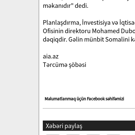
məkanıdır" dedi.
Planlaşdırma, İnvestisiya və İqtisad
Ofisinin direktoru Mohamed Dubo,
dəqiqdir. Gəlin münbit Somalini k
aia.az
Tərcümə şöbəsi
Məlumatlanmaq üçün Facebook səhifəmizi
Xəbəri paylaş