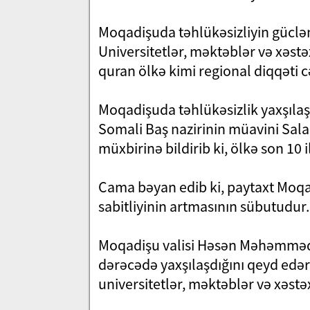
Moqadişuda təhlükəsizliyin güclənd
Universitetlər, məktəblər və xəst
quran ölkə kimi regional diqqəti c
Moqadişuda təhlükəsizlik yaxşılaşd
Somali Baş nazirinin müavini Sa
müxbirinə bildirib ki, ölkə son 10 
Cama bəyan edib ki, paytaxt Moqad
sabitliyinin artmasının sübutudur.
Moqadişu valisi Həsən Məhəmməd 
dərəcədə yaxşılaşdığını qeyd edər
universitetlər, məktəblər və xəstəx