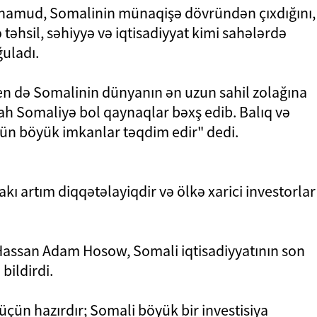
ohamud, Somalinin münaqişə dövründən çıxdığını,
ə təhsil, səhiyyə və iqtisadiyyat kimi sahələrdə
ğuladı.
en də Somalinin dünyanın ən uzun sahil zolağına
ah Somaliyə bol qaynaqlar bəxş edib. Balıq və
üçün böyük imkanlar təqdim edir" dedi.
akı artım diqqətəlayiqdir və ölkə xarici investorlar
 Hassan Adam Hosow, Somali iqtisadiyyatının son
 bildirdi.
üçün hazırdır; Somali böyük bir investisiya