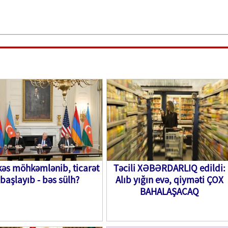
kəs möhkəmlənib, ticarət
Təcili XƏBƏRDARLIQ edildi:
başlayıb - bəs sülh?
Alıb yığın evə, qiyməti ÇOX
BAHALAŞACAQ