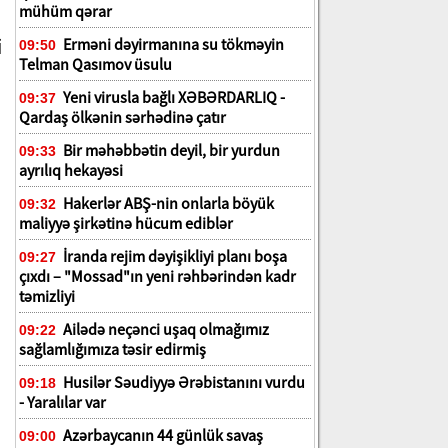
mühüm qərar
ə
i
Erməni dəyirmanına su tökməyin
09:50
Telman Qasımov üsulu
Yeni virusla bağlı XƏBƏRDARLIQ -
09:37
Qardaş ölkənin sərhədinə çatır
Bir məhəbbətin deyil, bir yurdun
09:33
ayrılıq hekayəsi
Hakerlər ABŞ-nin onlarla böyük
09:32
maliyyə şirkətinə hücum ediblər
İranda rejim dəyişikliyi planı boşa
09:27
çıxdı – "Mossad"ın yeni rəhbərindən kadr
təmizliyi
Ailədə neçənci uşaq olmağımız
09:22
sağlamlığımıza təsir edirmiş
Husilər Səudiyyə Ərəbistanını vurdu
09:18
- Yaralılar var
Azərbaycanın 44 günlük savaş
09:00