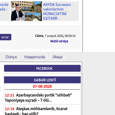
movla
AAYDA Suraxanı
ada -
sakinlərinin
MÜRACİƏTİNİ
EŞİTMİR -
Uşaqlarımız yenə
palçıq içində
məktəbə gedəcək?
Cümə
, 7 avqust 2026
,
08:56:11
Mobil versiya
Dünya
Haqqımızda
Əlaqə
FACEBOOK
XƏBƏR LENTİ
07-08-2026
Azərbaycandakı şortik "söhbəti"
12:21
Yaponiyaya sıçradı – 7 ölü...
Atəşkəs möhkəmlənib, ticarət
12:16
başlayıb - bəs sülh?