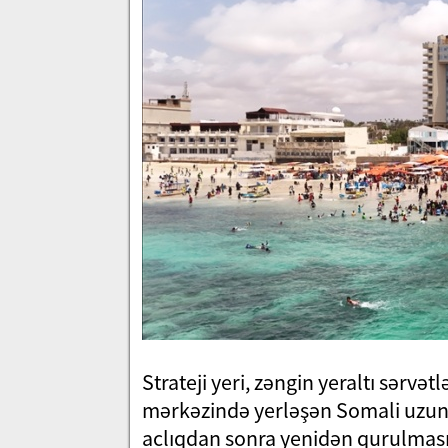
Strateji yeri, zəngin yeraltı sərvət
mərkəzində yerləşən Somali uzun
aclıqdan sonra yenidən qurulması p