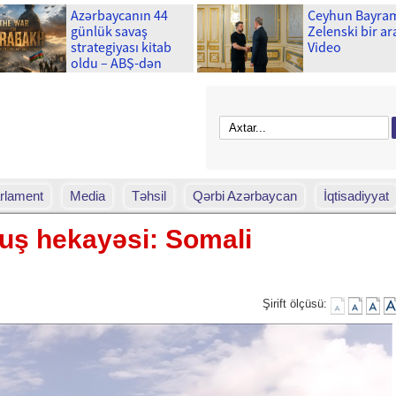
Azərbaycanın 44
Ceyhun Bayra
günlük savaş
Zelenski bir ar
strategiyası kitab
Video
oldu – ABŞ-dən
böyük araşdırma-
Foto
rlament
Media
Təhsil
Qərbi Azərbaycan
İqtisadiyyat
uş hekayəsi: Somali
Şirift ölçüsü: