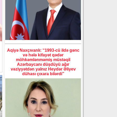
Aqiyə Naxçıvanlı: “1993-cü ildə gənc
və hələ kifayət qədər
möhkəmlənməmiş müstəqil
Azərbaycanı düşdüyü ağır
vəziyyətdən yalnız Heydər Əliyev
dühası çıxara bilərdi”