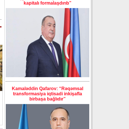
kapitalı formalaşdırıb”
Kamaləddin Qafarov: “Rəqəmsal
transformasiya iqtisadi inkişafla
birbaşa bağlıdır”