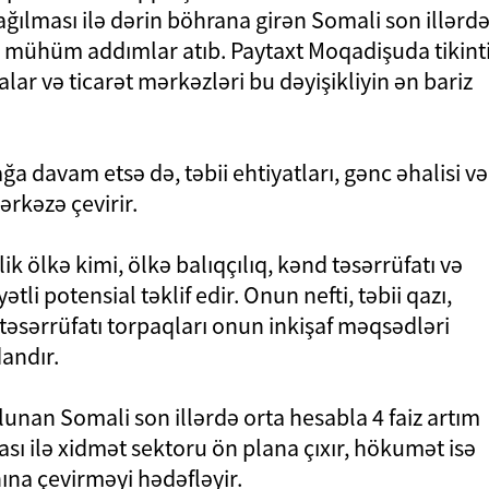
ğılması ilə dərin böhrana girən Somali son illərd
də mühüm addımlar atıb. Paytaxt Moqadişuda tikint
nalar və ticarət mərkəzləri bu dəyişikliyin ən bariz
a davam etsə də, təbii ehtiyatları, gənc əhalisi və
ərkəzə çevirir.
ik ölkə kimi, ölkə balıqçılıq, kənd təsərrüfatı və
i potensial təklif edir. Onun nefti, təbii qazı,
 təsərrüfatı torpaqları onun inkişaf məqsədləri
andır.
olunan Somali son illərdə orta hesabla 4 faiz artım
sı ilə xidmət sektoru ön plana çıxır, hökumət isə
ına çevirməyi hədəfləyir.